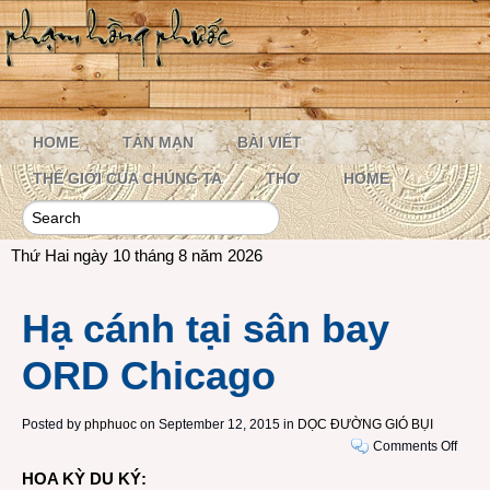
HOME
TẢN MẠN
BÀI VIẾT
THẾ GIỚI CỦA CHÚNG TA
THƠ
HOME
Thứ Hai ngày 10 tháng 8 năm 2026
Hạ cánh tại sân bay
ORD Chicago
Posted by
phphuoc
on September 12, 2015 in
DỌC ĐƯỜNG GIÓ BỤI
on
Comments Off
Hạ
HOA KỲ DU KÝ:
cánh