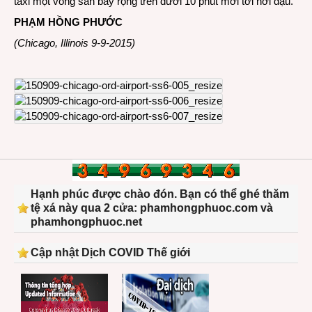
taxi một vòng sân bay rộng trên dưới 10 phút mới tới nơi đậu.
PHẠM HỒNG PHƯỚC
(Chicago, Illinois 9-9-2015)
Hạnh phúc được chào đón. Bạn có thể ghé thăm
tệ xá này qua 2 cửa: phamhongphuoc.com và
phamhongphuoc.net
Cập nhật Dịch COVID Thế giới