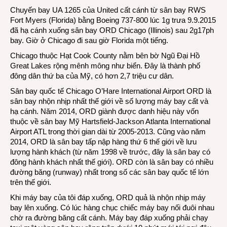
Chuyến bay UA 1265 của United cất cánh từ sân bay RWS
tại
Fort Myers (Florida) bằng Boeing 737-800 lúc 1g trưa 9.9.2015
sân
đã hạ cánh xuống sân bay ORD Chicago (Illinois) sau 2g17ph
bay
bay. Giờ ở Chicago đi sau giờ Florida một tiếng.
ORD
Chic
Chicago thuộc Hạt Cook County nằm bên bờ Ngũ Đại Hồ
Great Lakes rộng mênh mông như biển. Đây là thành phố
đông dân thứ ba của Mỹ, có hơn 2,7 triệu cư dân.
Sân bay quốc tế Chicago O’Hare International Airport ORD là
sân bay nhộn nhịp nhất thế giới về số lượng máy bay cất và
hạ cánh. Năm 2014, ORD giành được danh hiệu này vốn
thuộc về sân bay Mỹ Hartsfield-Jackson Atlanta International
Airport ATL trong thời gian dài từ 2005-2013. Cũng vào năm
2014, ORD là sân bay tấp nập hàng thứ 6 thế giới về lưu
lượng hành khách (từ năm 1998 về trước, đây là sân bay có
đông hành khách nhất thế giới). ORD còn là sân bay có nhiều
đường băng (runway) nhất trong số các sân bay quốc tế lớn
trên thế giới.
Khi máy bay của tôi đáp xuống, ORD quả là nhộn nhịp máy
bay lên xuống. Có lúc hàng chục chiếc máy bay nối đuôi nhau
chờ ra đường băng cất cánh. Máy bay đáp xuống phải chạy