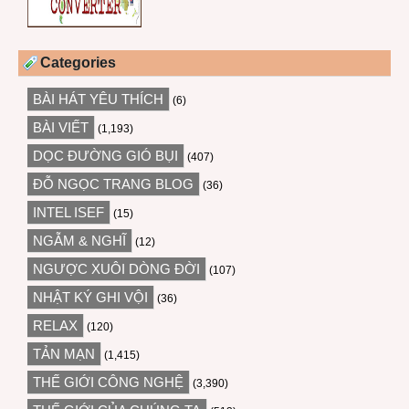
Categories
BÀI HÁT YÊU THÍCH
(6)
BÀI VIẾT
(1,193)
DỌC ĐƯỜNG GIÓ BỤI
(407)
ĐỖ NGỌC TRANG BLOG
(36)
INTEL ISEF
(15)
NGẪM & NGHĨ
(12)
NGƯỢC XUÔI DÒNG ĐỜI
(107)
NHẬT KÝ GHI VỘI
(36)
RELAX
(120)
TẢN MẠN
(1,415)
THẾ GIỚI CÔNG NGHỆ
(3,390)