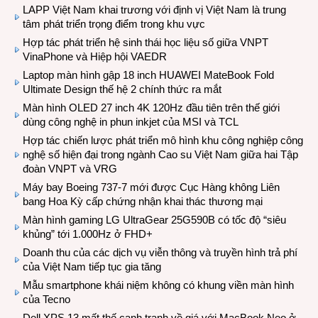
LAPP Việt Nam khai trương với định vị Việt Nam là trung
tâm phát triển trọng điểm trong khu vực
Hợp tác phát triển hệ sinh thái học liệu số giữa VNPT
VinaPhone và Hiệp hội VAEDR
Laptop màn hình gập 18 inch HUAWEI MateBook Fold
Ultimate Design thế hệ 2 chính thức ra mắt
Màn hình OLED 27 inch 4K 120Hz đầu tiên trên thế giới
dùng công nghệ in phun inkjet của MSI và TCL
Hợp tác chiến lược phát triển mô hình khu công nghiệp công
nghệ số hiện đại trong ngành Cao su Việt Nam giữa hai Tập
đoàn VNPT và VRG
Máy bay Boeing 737-7 mới được Cục Hàng không Liên
bang Hoa Kỳ cấp chứng nhận khai thác thương mại
Màn hình gaming LG UltraGear 25G590B có tốc độ “siêu
khủng” tới 1.000Hz ở FHD+
Doanh thu của các dịch vụ viễn thông và truyền hình trả phí
của Việt Nam tiếp tục gia tăng
Mẫu smartphone khái niệm không có khung viền màn hình
của Tecno
Dell XPS 13 mất thế cạnh tranh về giá với MacBook Neo ở