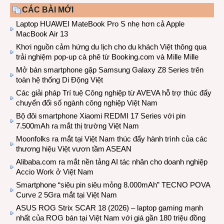
CÁC BÀI MỚI
Laptop HUAWEI MateBook Pro S nhẹ hơn cả Apple
MacBook Air 13
Khơi nguồn cảm hứng du lịch cho du khách Việt thông qua
trải nghiệm pop-up cà phê từ Booking.com và Mille Mille
Mở bán smartphone gập Samsung Galaxy Z8 Series trên
toàn hệ thống Di Động Việt
Các giải pháp Trí tuệ Công nghiệp từ AVEVA hỗ trợ thúc đẩy
chuyển đổi số ngành công nghiệp Việt Nam
Bộ đôi smartphone Xiaomi REDMI 17 Series với pin
7.500mAh ra mắt thị trường Việt Nam
Moonfolks ra mắt tại Việt Nam thúc đẩy hành trình của các
thương hiệu Việt vươn tầm ASEAN
Alibaba.com ra mắt nền tảng AI tác nhân cho doanh nghiệp
Accio Work ở Việt Nam
Smartphone “siêu pin siêu mỏng 8.000mAh” TECNO POVA
Curve 2 5Gra mắt tại Việt Nam
ASUS ROG Strix SCAR 18 (2026) – laptop gaming mạnh
nhất của ROG bán tại Việt Nam với giá gần 180 triệu đồng