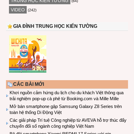
TRUNG HỌC KIẾN TƯỜNG
(64)
VIDEO
(242)
GIA ĐÌNH TRUNG HỌC KIẾN TƯỜNG
CÁC BÀI MỚI
Khơi nguồn cảm hứng du lịch cho du khách Việt thông qua
trải nghiệm pop-up cà phê từ Booking.com và Mille Mille
Mở bán smartphone gập Samsung Galaxy Z8 Series trên
toàn hệ thống Di Động Việt
Các giải pháp Trí tuệ Công nghiệp từ AVEVA hỗ trợ thúc đẩy
chuyển đổi số ngành công nghiệp Việt Nam
Bộ đôi smartphone Xiaomi REDMI 17 Series với pin