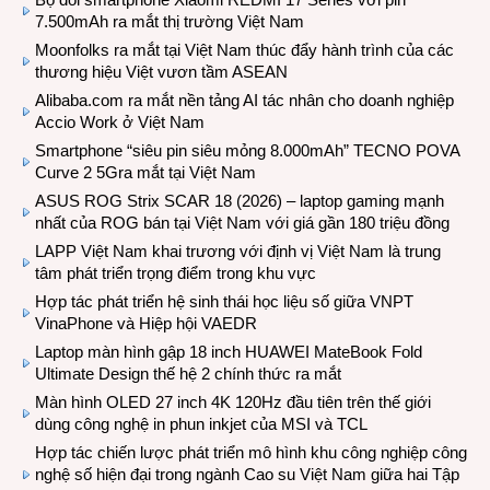
7.500mAh ra mắt thị trường Việt Nam
Moonfolks ra mắt tại Việt Nam thúc đẩy hành trình của các
thương hiệu Việt vươn tầm ASEAN
Alibaba.com ra mắt nền tảng AI tác nhân cho doanh nghiệp
Accio Work ở Việt Nam
Smartphone “siêu pin siêu mỏng 8.000mAh” TECNO POVA
Curve 2 5Gra mắt tại Việt Nam
ASUS ROG Strix SCAR 18 (2026) – laptop gaming mạnh
nhất của ROG bán tại Việt Nam với giá gần 180 triệu đồng
LAPP Việt Nam khai trương với định vị Việt Nam là trung
tâm phát triển trọng điểm trong khu vực
Hợp tác phát triển hệ sinh thái học liệu số giữa VNPT
VinaPhone và Hiệp hội VAEDR
Laptop màn hình gập 18 inch HUAWEI MateBook Fold
Ultimate Design thế hệ 2 chính thức ra mắt
Màn hình OLED 27 inch 4K 120Hz đầu tiên trên thế giới
dùng công nghệ in phun inkjet của MSI và TCL
Hợp tác chiến lược phát triển mô hình khu công nghiệp công
nghệ số hiện đại trong ngành Cao su Việt Nam giữa hai Tập