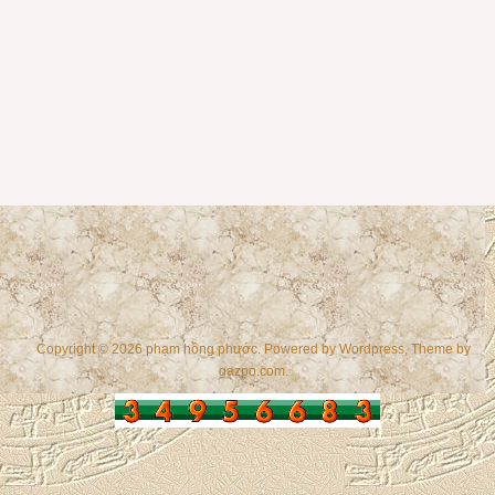
Copyright © 2026 phạm hồng phước. Powered by
Wordpress
, Theme by
gazpo.com
.