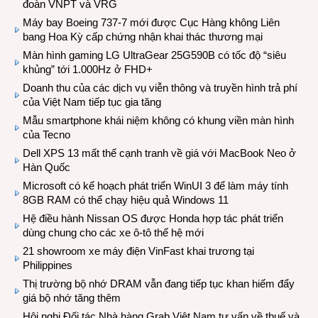
đoàn VNPT và VRG
Máy bay Boeing 737-7 mới được Cục Hàng không Liên
bang Hoa Kỳ cấp chứng nhận khai thác thương mại
Màn hình gaming LG UltraGear 25G590B có tốc độ “siêu
khủng” tới 1.000Hz ở FHD+
Doanh thu của các dịch vụ viễn thông và truyền hình trả phí
của Việt Nam tiếp tục gia tăng
Mẫu smartphone khái niệm không có khung viền màn hình
của Tecno
Dell XPS 13 mất thế cạnh tranh về giá với MacBook Neo ở
Hàn Quốc
Microsoft có kế hoạch phát triển WinUI 3 để làm máy tính
8GB RAM có thể chạy hiệu quả Windows 11
Hệ điều hành Nissan OS được Honda hợp tác phát triển
dùng chung cho các xe ô-tô thế hệ mới
21 showroom xe máy điện VinFast khai trương tại
Philippines
Thị trường bộ nhớ DRAM vẫn đang tiếp tục khan hiếm đẩy
giá bộ nhớ tăng thêm
Hội nghị Đối tác Nhà hàng Grab Việt Nam tư vấn về thuế và