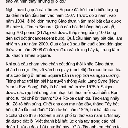
sao và nhìn thấy những gì ở đó.”
Nghi thức hạ quả cầu Times Square đã trở thành biểu tượng
đã diễn ra lần đầu tiên vào năm 1907. Trước đó 3 năm, vào
năm 1904, lễ hội đón mừng Giao thừa Năm mới bắt đầu được
tổ chức tại Times Square. Quả cầu hồi đó bằng thép và gỗ,
nặng 700 pound (317kg) và được thắp sáng bằng 100 bóng
đèn sợi đốt (incandescent bulb). Quả cầu hiện nay bắt đầu làm
nhiệm vụ từ năm 2009. Quả cầu cũ sau lần cuối cùng đón giao
thừa vào năm 2008 đã được đưa vào trưng bày tại trung tâm
du khách Times Square.
Khi quả cầu chạm vào chân cột đúng thời khắc Giao thừa,
pháo hoa rực lên, vô vàn hoa giấy (confetti) đủ màu từ các tòa
nhà cao tầng ở Times Square bắn ra rợp trời và ngập đường.
Tiếng nhạc trỗi lên bài hát truyền thống Auld Lang Syne (New
Year’s Eve Song). Đây là bài hát mà trước 1975 ở Saigon
được các rạp hát dùng làm nhạc kết thúc mỗi suất diễn. Bọn
nhóc tụi tôi chế lời thành: “Ò e Rô-be đánh đu, Tạc-răng nhảy
dù, Zô-rô bắn súng. Chết cha con ma nào đây, thằng Tây hết
hồn, thằn lằn cụt đuôi.” Còn từ hồi năm 1945, bài hát dân ca
Scotland do thi sĩ Robert Burns phổ lời thơ vào năm 1788 này
đã được đặt lời Việt thành bài hát lúc chia tay trong các hội
đoàn, hướng đạo. Lời như thế này: “Giờ đây anh em chúng ta