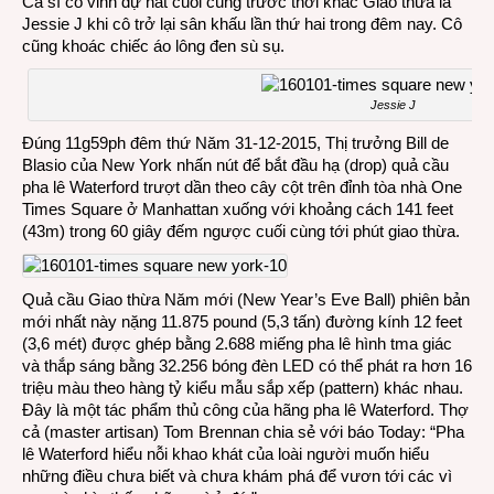
Ca sĩ có vinh dự hát cuối cùng trước thời khắc Giao thừa là
Jessie J khi cô trở lại sân khấu lần thứ hai trong đêm nay. Cô
cũng khoác chiếc áo lông đen sù sụ.
Jessie J
Đúng 11g59ph đêm thứ Năm 31-12-2015, Thị trưởng Bill de
Blasio của New York nhấn nút để bắt đầu hạ (drop) quả cầu
pha lê Waterford trượt dần theo cây cột trên đỉnh tòa nhà One
Times Square ở Manhattan xuống với khoảng cách 141 feet
(43m) trong 60 giây đếm ngược cuối cùng tới phút giao thừa.
Quả cầu Giao thừa Năm mới (New Year’s Eve Ball) phiên bản
mới nhất này nặng 11.875 pound (5,3 tấn) đường kính 12 feet
(3,6 mét) được ghép bằng 2.688 miếng pha lê hình tma giác
và thắp sáng bằng 32.256 bóng đèn LED có thể phát ra hơn 16
triệu màu theo hàng tỷ kiểu mẫu sắp xếp (pattern) khác nhau.
Đây là một tác phẩm thủ công của hãng pha lê Waterford. Thợ
cả (master artisan) Tom Brennan chia sẻ với báo Today: “Pha
lê Waterford hiểu nỗi khao khát của loài người muốn hiểu
những điều chưa biết và chưa khám phá để vươn tới các vì