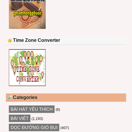
Time Zone Converter
Categories
BÀI HÁT YÊU THÍCH
(6)
BÀI VIẾT
(1,193)
DỌC ĐƯỜNG GIÓ BỤI
(407)