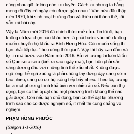
cùng nhau giã từ lòng còn lưu luyến. Cách xa nhưng ta hằng
mong rồi đây có ngày còn được gặp nhau.” Vào nửa đầu thập
niên 1970, khi sinh hoạt hướng đạo và thiếu nhi thánh thể, tôi
vẫn xài bài này.
Vậy là Năm mới 2016 đã chính thức mở cửa. Tin tôi đi, bạn
không có lựa chọn nào khác hơn là phải bước vào nếu không
muốn chuyển hộ khẩu ra Bình Hưng Hòa. Còn muốn sống thì
bạn phải tiếp tục “theo dòng thời gian”. Vậy thì hãy can đảm và
tự tin mà bước vào Năm mới 2016. Bởi vì tương lai luôn là ẩn
số Que sera sera (biết ra sao ngày mai), bạn luôn phải sẵn
sàng đương đầu với những tình thế xấu nhất. Không được
ngã lòng, hễ ngã xuống là phải chống tay đứng dậy càng sớm
bao nhiêu, càng có cơ hội sống tiếp bấy nhiêu. Theo tôi, tương
lai là một phương trình khả biến với nhiều ẩn số. Nếu bạn thụ
động, bạn có thể bị đặt cho một phương trình không thể nào
giải được. Còn nếu bạn chủ động, bạn có thể đặt lại phương
trình sao cho có được nghiệm số, ít nhất thì cũng chẳng vô
nghiệm.
PHẠM HỒNG PHƯỚC
(Saigon 1-1-2016)