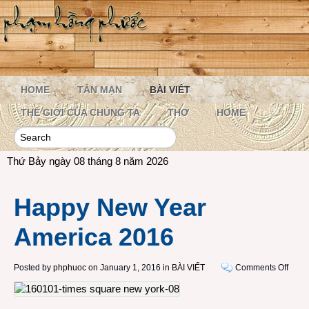
HOME
TẢN MẠN
BÀI VIẾT
THẾ GIỚI CỦA CHÚNG TA
THƠ
HOME
Thứ Bảy ngày 08 tháng 8 năm 2026
Happy New Year
America 2016
on
Posted by
phphuoc
on January 1, 2016 in
BÀI VIẾT
Comments Off
Happ
New
Year