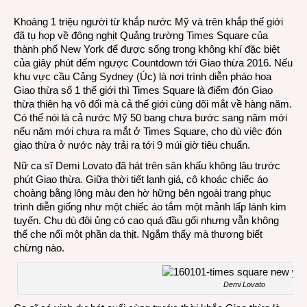
Amer
Khoàng 1 triệu người từ khắp nước Mỹ và trên khắp thế giới
2016
đã tụ họp về đông nghịt Quảng trường Times Square của
thành phố New York để được sống trong không khí đặc biệt
của giây phút đếm ngược Countdown tới Giao thừa 2016. Nếu
khu vực cầu Cảng Sydney (Úc) là nơi trình diễn pháo hoa
Giao thừa số 1 thế giới thì Times Square là điểm đón Giao
thừa thiên hạ vô đối mà cả thế giới cùng dõi mắt về hàng năm.
Có thể nói là cả nước Mỹ 50 bang chưa bước sang năm mới
nếu năm mới chưa ra mắt ở Times Square, cho dù việc đón
giao thừa ở nước này trải ra tới 9 múi giờ tiêu chuẩn.
Nữ ca sĩ Demi Lovato đã hát trên sân khấu không lâu trước
phút Giao thừa. Giữa thời tiết lạnh giá, cô khoác chiếc áo
choàng bằng lông màu đen hờ hững bên ngoài trang phục
trình diễn giống như một chiếc áo tắm một mảnh lấp lánh kim
tuyến. Chu dù đôi ủng có cao quá đầu gối nhưng vẫn không
thể che nổi một phần da thịt. Ngắm thấy mà thương biết
chừng nào.
Demi Lovato