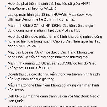
Hợp tác phát triển hệ sinh thái học liệu số giữa VNPT
VinaPhone và Hiệp hội VAEDR
Laptop màn hình gập 18 inch HUAWEI MateBook Fold
Ultimate Design thế hệ 2 chính thức ra mắt
Màn hình OLED 27 inch 4K 120Hz đầu tiên trên thế giới
dùng công nghệ in phun inkjet của MSI và TCL
Hợp tác chiến lược phát triển mô hình khu công nghiệp công
nghệ số hiện đại trong ngành Cao su Việt Nam giữa hai Tập
đoàn VNPT và VRG
Máy bay Boeing 737-7 mới được Cục Hàng không Liên
bang Hoa Kỳ cấp chứng nhận khai thác thương mại
Màn hình gaming LG UltraGear 25G590B có tốc độ “siêu
khủng” tới 1.000Hz ở FHD+
Doanh thu của các dịch vụ viễn thông và truyền hình trả phí
của Việt Nam tiếp tục gia tăng
Mẫu smartphone khái niệm không có khung viền màn hình
của Tecno
Dell XPS 13 mất thế cạnh tranh về giá với MacBook Neo ở
Hàn Quốc