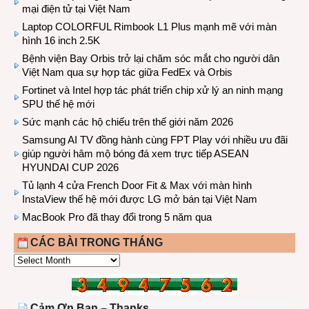
mại điện tử tại Việt Nam
Laptop COLORFUL Rimbook L1 Plus mạnh mẽ với màn
hình 16 inch 2.5K
Bệnh viện Bay Orbis trở lại chăm sóc mắt cho người dân
Việt Nam qua sự hợp tác giữa FedEx và Orbis
Fortinet và Intel hợp tác phát triển chip xử lý an ninh mạng
SPU thế hệ mới
Sức mạnh các hộ chiếu trên thế giới năm 2026
Samsung AI TV đồng hành cùng FPT Play với nhiều ưu đãi
giúp người hâm mộ bóng đá xem trực tiếp ASEAN
HYUNDAI CUP 2026
Tủ lạnh 4 cửa French Door Fit & Max với màn hình
InstaView thế hệ mới được LG mở bán tại Việt Nam
MacBook Pro đã thay đổi trong 5 năm qua
CÁC BÀI TRONG THÁNG
CÁC
BÀI
TRONG
THÁNG
Cảm Ơn Bạn – Thanks