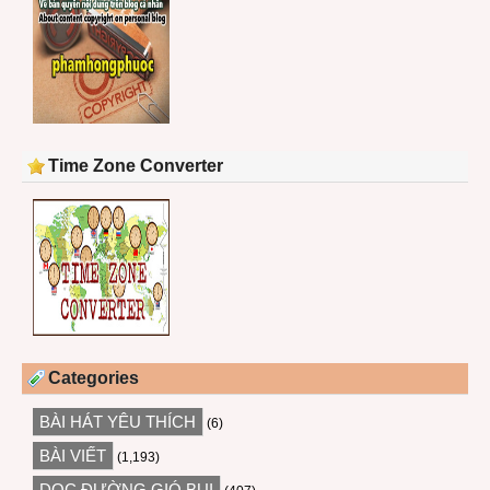
Time Zone Converter
Categories
BÀI HÁT YÊU THÍCH
(6)
BÀI VIẾT
(1,193)
DỌC ĐƯỜNG GIÓ BỤI