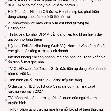
Microsoft có kế hoạch phát triển WinUI 3 để làm máy tính
8GB RAM có thể chạy hiệu quả Windows 11
Hệ điều hành Nissan OS được Honda hợp tác phát triển
dùng chung cho các xe ô-tô thế hệ mới
21 showroom xe máy điện VinFast khai trương tại
Philippines
Thị trường bộ nhớ DRAM vẫn đang tiếp tục khan hiếm đẩy
giá bộ nhớ tăng thêm
Hội nghị Đối tác Nhà hàng Grab Việt Nam tư vấn về thuế và
các giải pháp tăng trưởng kinh doanh
Internet không chỉ cần nhanh, mà còn phải phủ rộng khắp và
ổn định ở mọi góc nhà
TV OLED cao cấp được LG lần đầu tiên áp dụng bảo hành 5
năm ở Việt Nam
Tình hình giá ổ lưu trữ SSD đang tiếp tục tăng
Ổ đĩa cứng HDD 50TB của Seagate có khả năng xuất
xưởng vào năm 2027
TV thông minh ảnh hưởng tới thói quen của người xem
truyền hình
TikTok Shop tăng trưởng mạnh và nỗ lực phát triển thương