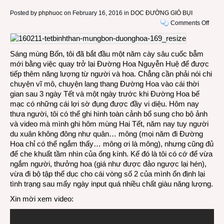
Posted by
phphuoc
on February 16, 2016 in
DỌC ĐƯỜNG GIÓ BỤI
on
Comments Off
VIDE
Trở
lại
Sáng mùng Bốn, tôi đã bắt đầu một năm cày sâu cuốc bẫm
Đườ
mới bằng việc quay trở lại Đường Hoa Nguyễn Huệ để được
Hoa
tiếp thêm năng lượng từ người và hoa. Chẳng cần phải nói chi
Nguy
chuyện vĩ mô, chuyện lang thang Đường Hoa vào cái thời
Huệ
gian sau 3 ngày Tết và một ngày trước khi Đường Hoa bế
Saig
mạc có những cái lợi sờ đụng được đầy vi diệu. Hôm nay
Mùng
thưa người, tôi có thể ghi hình toàn cảnh bổ sung cho bộ ảnh
Bốn
và video mà mình ghi hôm mùng Hai Tết, năm nay tuy người
Tết
du xuân không đông như quân… mông (mọi năm đi Đường
Bính
Hoa chỉ có thể ngắm thấy… mông ơi là mông), nhưng cũng đủ
Thân
để che khuất tầm nhìn của ống kính. Kế đó là tôi có cớ để vừa
2016
ngắm người, thưởng hoa (giá như được đảo ngược lại hén),
vừa đi bộ tập thể dục cho cái vòng số 2 của mình ổn định lại
tình trạng sau mấy ngày input quá nhiều chất giàu năng lượng.
Xin mời xem video: