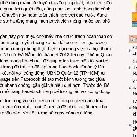
 thể dùng mạng để tuyên truyền pháp luật, phổ biến kiến
ên quan tới người dân, cũng như tạo kênh thông tin cảnh
p. Chuyện này hoàn toàn thích hợp với các nước đang
ơ sở hạ tầng mạng Internet và viễn thông thuộc loại phổ
ần đây giới thiệu cho thấy nhà chức trách hoàn toàn có
các mạng truyền thông xã hội để tạo nơi liên lạc tương
Al
 mạnh công chúng thực hiện mọi công việc xã hội, thậm
c
ạm. Như ở Đà Nẵng, từ tháng 4-2013 tới nay, Phòng Quản
dùng mạng Facebook để giúp mình thực hiện tốt vai trò
S
ại trong đô thị. Họ đã lập trang Facebook “Quản lý Đà
T
ể kết nối với cộng đồng. UBND Quận 12 (TP.HCM) từ
N
page trên Facebook để tạo một kênh tương tác giữa
A
t nhanh chóng, gần gũi và hiệu quả hơn. Trước đó, Bộ
g
ã mở trang Facebook riêng để tương tác với cộng đồng.
Na
biết tới trong vô số những nơi, những người đang khai
LA
ệm vụ của mình – nói rõ hơn là để phục vụ tốt hơn cho
Na
nhân dân. Và số lượng sẽ ngày càng gia tăng.
k
Hợ
g
L