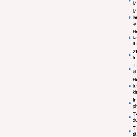
M
Mi
l
q
H
tá
th
2
tr
T
kh
Hộ
tư
k
In
ph
T
d
Tì
tă