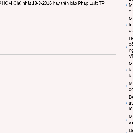
 TP.HCM Chủ nhật 13-3-2016 hay trên
báo Pháp Luật TP
Ma
ch
M
tr
c
Hợ
cô
n
V
M
k
kh
M
có
Do
tr
tă
M
v
De