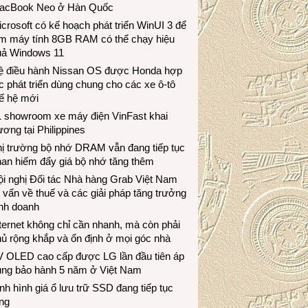
acBook Neo ở Hàn Quốc
crosoft có kế hoạch phát triển WinUI 3 để
àm máy tính 8GB RAM có thể chạy hiệu
uả Windows 11
ệ điều hành Nissan OS được Honda hợp
c phát triển dùng chung cho các xe ô-tô
ế hệ mới
1 showroom xe máy điện VinFast khai
ương tại Philippines
hị trường bộ nhớ DRAM vẫn đang tiếp tục
an hiếm đẩy giá bộ nhớ tăng thêm
i nghị Đối tác Nhà hàng Grab Việt Nam
 vấn về thuế và các giải pháp tăng trưởng
inh doanh
ternet không chỉ cần nhanh, mà còn phải
ủ rộng khắp và ổn định ở mọi góc nhà
V OLED cao cấp được LG lần đầu tiên áp
ụng bảo hành 5 năm ở Việt Nam
nh hình giá ổ lưu trữ SSD đang tiếp tục
ng