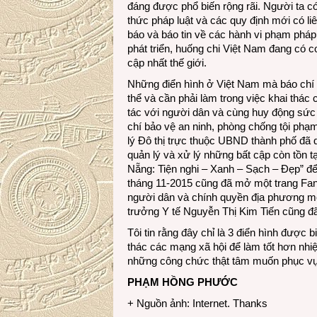
đáng được phổ biến rộng rãi. Người ta có
thức pháp luật và các quy định mới có li
báo và báo tin về các hành vi phạm phá
phát triển, huống chi Việt Nam đang có c
cập nhất thế giới.
Những điển hình ở Việt Nam mà báo chí g
thể và cần phải làm trong việc khai thác 
tác với người dân và cùng huy động sức
chí bảo vệ an ninh, phòng chống tội ph
lý Đô thị trực thuộc UBND thành phố đã 
quản lý và xử lý những bất cập còn tồn t
Nẵng: Tiện nghi – Xanh – Sạch – Đẹp” đ
tháng 11-2015 cũng đã mở một trang Fan
người dân và chính quyền địa phương mộ
trưởng Y tế Nguyễn Thị Kim Tiến cũng đ
Tôi tin rằng đây chỉ là 3 điển hình được 
thác các mạng xã hội để làm tốt hơn nhi
những công chức thật tâm muốn phục vụ 
PHẠM HỒNG PHƯỚC
+ Nguồn ảnh: Internet. Thanks