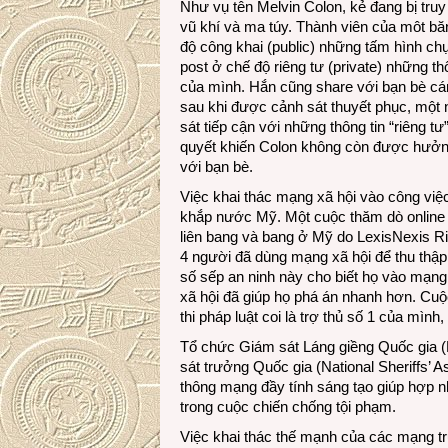
Như vụ tên Melvin Colon, kẻ đang bị truy 
vũ khí và ma túy. Thành viên của môt b
độ công khai (public) những tấm hình ch
post ở chế độ riêng tư (private) những th
của mình. Hắn cũng share với bạn bè cán
sau khi được cảnh sát thuyết phục, một
sát tiếp cận với những thông tin “riêng t
quyết khiến Colon không còn được hưởng c
với bạn bè.
Việc khai thác mạng xã hội vào công việ
khắp nước Mỹ. Một cuộc thăm dò online v
liên bang và bang ở Mỹ do LexisNexis Ris
4 người đã dùng mạng xã hội để thu thập 
số sếp an ninh này cho biết họ vào mạng 
xã hội đã giúp họ phá án nhanh hơn. Cu
thi pháp luật coi là trợ thủ số 1 của mìn
Tổ chức Giám sát Láng giềng Quốc gia (
sát trưởng Quốc gia (National Sheriffs’
thông mạng đầy tính sáng tạo giúp hợp nh
trong cuộc chiến chống tội phạm.
Việc khai thác thế mạnh của các mạng tr