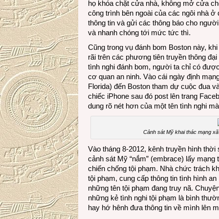
họ khóa chặt cửa nhà, không mở cửa cho 
công trình bên ngoài của các ngôi nhà ở
thông tin và gửi các thông báo cho người 
và nhanh chóng tới mức tức thì.
Cũng trong vụ đánh bom Boston này, khi 
rãi trên các phương tiên truyền thông đạ
tình nghi đánh bom, người ta chỉ có đượ
cơ quan an ninh. Vào cái ngày định mạng 
Florida) đến Boston tham dự cuộc đua v
chiếc iPhone sau đó post lên trang Face
dung rõ nét hơn của một tên tình nghi mà
Cảnh sát Mỹ khai thác mạng xã 
Vào tháng 8-2012, kênh truyền hình thờ
cảnh sát Mỹ “nắm” (embrace) lấy mạng t
chiến chống tội phạm. Nhà chức trách kh
tội phạm, cung cấp thông tin tình hình a
những tên tội phạm đang truy nã. Chuyện
những kẻ tình nghi tội phạm là bình thườn
hay hớ hênh đưa thông tin về mình lên 