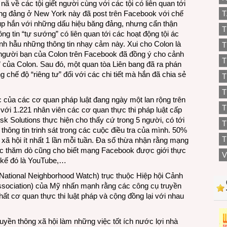
nã về các tội giết người cùng với các tội có liên quan tới
ăng đảng ở New York này đã post trên Facebook với chế
T
ụp hắn với những dấu hiệu băng đảng, nhưng cẩn thận
T
ông tin “tự sướng” có liên quan tới các hoạt động tội ác
h hẫu những thông tin nhạy cảm này. Xui cho Colon là
T
 người bạn của Colon trên Facebook đã đồng ý cho cảnh
T
ư” của Colon. Sau đó, một quan tòa Liên bang đã ra phán
hế độ “riêng tư” đối với các chi tiết mà hắn đã chia sẻ
T
T
c của các cơ quan pháp luật đang ngày một lan rộng trên
ới 1.221 nhân viên các cơ quan thực thi pháp luật cấp
k Solutions thực hiện cho thấy cứ trong 5 người, có tới
T
thông tin trinh sát trong các cuộc điều tra của mình. 50%
T
xã hội ít nhất 1 lần mỗi tuần. Đa số thừa nhận rằng mạng
ộc thăm dò cũng cho biết mạng Facebook được giới thực
V
h, kế đó là YouTube,…
National Neighborhood Watch) trục thuộc Hiệp hội Cảnh
 Association) của Mỹ nhấn mạnh rằng các công cụ truyền
ất cơ quan thực thi luật pháp và cộng đồng lại với nhau
uyền thông xã hội làm những việc tốt ích nước lợi nhà