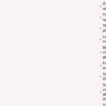
Ổ
n
TV
n
T
ph
L
mẽ
Bệ
c
g
Fo
a
Sứ
2
S
vớ
đ
2
Tủ