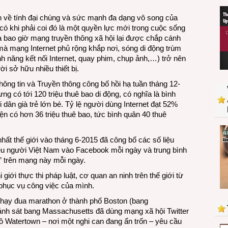
xã
hội
n về tính đại chúng và sức mạnh đa dạng vô song của
có khi phải coi đó là một quyền lực mới trong cuộc sống
ưa bao giờ mạng truyền thông xã hội lại được chắp cánh
mà mạng Internet phủ rộng khắp nơi, sóng di động trùm
ính năng kết nối Internet, quay phim, chụp ảnh,…) trở nên
i sở hữu nhiều thiết bị.
ông tin và Truyền thông công bố hồi hạ tuần tháng 12-
ng có tới 120 triệu thuê bao di động, có nghĩa là bình
 dân già trẻ lớn bé. Tỷ lệ người dùng Internet đạt 52%
iện có hơn 36 triệu thuê bao, tức bình quân 40 thuê
hất thế giới vào tháng 6-2015 đã công bố các số liệu
iệu người Việt Nam vào Facebook mỗi ngày và trung bình
g” trên mạng này mỗi ngày.
giới thực thi pháp luật, cơ quan an ninh trên thế giới từ
 phục vụ công việc của mình.
chạy đua marathon ở thành phố Boston (bang
ảnh sát bang Massachusetts đã dùng mạng xã hội Twitter
ô Watertown – nơi một nghi can đang ẩn trốn – yêu cầu