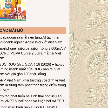
CÁC BÀI MỚI
ibaba.com ra mắt nền tảng AI tác nhân
ho doanh nghiệp Accio Work ở Việt Nam
martphone “siêu pin siêu mỏng 8.000mAh”
ECNO POVA Curve 2 5Gra mắt tại Việt
am
SUS ROG Strix SCAR 18 (2026) – laptop
aming mạnh nhất của ROG bán tại Việt
m với giá gần 180 triệu đồng
PP Việt Nam khai trương với định vị Việt
m là trung tâm phát triển trọng điểm trong
hu vực
p tác phát triển hệ sinh thái học liệu số
iữa VNPT VinaPhone và Hiệp hội VAEDR
aptop màn hình gập 18 inch HUAWEI