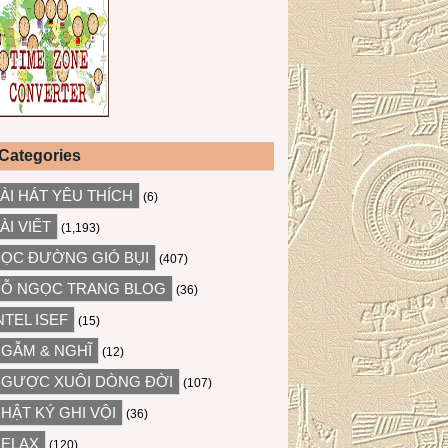
Categories
ÀI HÁT YÊU THÍCH
(6)
ÀI VIẾT
(1,193)
ỌC ĐƯỜNG GIÓ BỤI
(407)
Ỗ NGỌC TRANG BLOG
(36)
NTEL ISEF
(15)
GẪM & NGHĨ
(12)
GƯỢC XUÔI DÒNG ĐỜI
(107)
HẬT KÝ GHI VỘI
(36)
ELAX
(120)