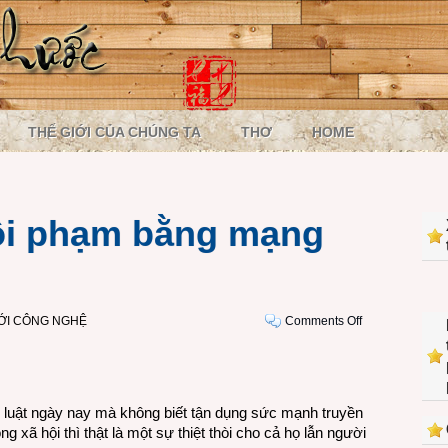
THẾ GIỚI CỦA CHÚNG TA
THƠ
HOME
ội phạm bằng mạng
on
IỚI CÔNG NGHỆ
Comments Off
Phòng
chống
tội
phạm
luật ngày nay mà không biết tận dụng sức mạnh truyền
bằng
g xã hội thì thật là một sự thiệt thòi cho cả họ lẫn người
mạng