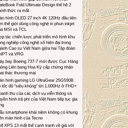
teBook Fold Ultimate Design thế hệ 2
ính thức ra mắt
àn hình OLED 27 inch 4K 120Hz đầu tiên
ên thế giới dùng công nghệ in phun inkjet
ủa MSI và TCL
p tác chiến lược phát triển mô hình khu
ng nghiệp công nghệ số hiện đại trong
gành Cao su Việt Nam giữa hai Tập đoàn
NPT và VRG
áy bay Boeing 737-7 mới được Cục Hàng
hông Liên bang Hoa Kỳ cấp chứng nhận
ai thác thương mại
àn hình gaming LG UltraGear 25G590B
 tốc độ “siêu khủng” tới 1.000Hz ở FHD+
anh thu của các dịch vụ viễn thông và
uyền hình trả phí của Việt Nam tiếp tục gia
ng
ẫu smartphone khái niệm không có khung
iền màn hình của Tecno
ll XPS 13 mất thế cạnh tranh về giá với