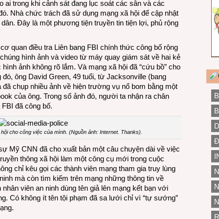
ai trong khi cảnh sát đang lục soát các sân và các
 đó. Nhà chức trách đã sử dụng mạng xã hội để cập nhật
dân. Đây là một phương tiện truyền tin tiện lợi, phủ rộng
cơ quan điều tra Liên bang FBI chính thức công bố rộng
i chúng hình ảnh và video từ máy quay giám sát về hai kẻ
c hình ảnh không rõ lắm. Và mạng xã hội đã “cứu bồ” cho
đó, ông David Green, 49 tuổi, từ Jacksonville (bang
à đã chụp nhiều ảnh về hiện trường vụ nổ bom bằng một
B
book của ông. Trong số ảnh đó, người ta nhận ra chân
 FBI đã công bố.
B
D
hội cho công việc của mình. (Nguồn ảnh: Internet. Thanks).
Đ
i sự Mỹ CNN đã cho xuất bản một câu chuyện dài về việc
I
ruyền thông xã hội làm một công cụ mới trong cuộc
ông chỉ kêu gọi các thành viên mạng tham gia truy lùng
N
n ninh mà còn tìm kiếm trên mạng những thông tin về
N
 nhân viên an ninh dùng tên giả lên mạng kết bạn với
g. Có không ít tên tội phạm đã sa lưới chỉ vì “tự sướng”
N
mạng.
R