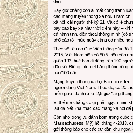
dân.
Bây giờ chẳng còn ai mất công tranh luậ
các mạng truyền thông xã hội. Thậm chí 
xã hội loài người thế kỷ 21. Và có lẽ ch
bay cao bay xa như thời điểm này – khi 
cả hành tinh, điện thoại thông minh (có t
phổ cập tới mức ngày càng có nhiều ngườ
Theo số liệu do Cục Viễn thông của Bộ Th
2015, Việt Nam hiện có 90,5 triệu dân như
quân 133 thuê bao di động trên 100 người
dân số. Riêng Internet băng thông rộng h
bao/100 dân.
Mạng truyền thông xã hội Facebook lớn n
người dùng Việt Nam. Theo đó, có 20 tr
mỗi người dành ra tới 2,5 giờ “lang than
Vì thế mà chẳng có gì phải ngạc nhiên khi 
lâu đã biết khai thác các mạng xã hội để
Còn nhớ trong vụ đánh bom trong cuộc 
Massachusetts, Mỹ) hồi tháng 4-2013, c
gởi thông báo cho các cư dân khu ngoại 