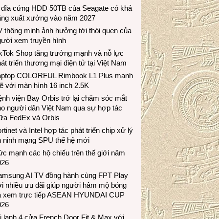
 đĩa cứng HDD 50TB của Seagate có khả
ăng xuất xưởng vào năm 2027
 thông minh ảnh hưởng tới thói quen của
gười xem truyền hình
ikTok Shop tăng trưởng mạnh và nỗ lực
át triển thương mại điện tử tại Việt Nam
aptop COLORFUL Rimbook L1 Plus mạnh
 với màn hình 16 inch 2.5K
nh viện Bay Orbis trở lại chăm sóc mắt
ho người dân Việt Nam qua sự hợp tác
iữa FedEx và Orbis
rtinet và Intel hợp tác phát triển chip xử lý
n ninh mạng SPU thế hệ mới
c mạnh các hộ chiếu trên thế giới năm
026
amsung AI TV đồng hành cùng FPT Play
i nhiều ưu đãi giúp người hâm mộ bóng
á xem trực tiếp ASEAN HYUNDAI CUP
026
 lạnh 4 cửa French Door Fit & Max với