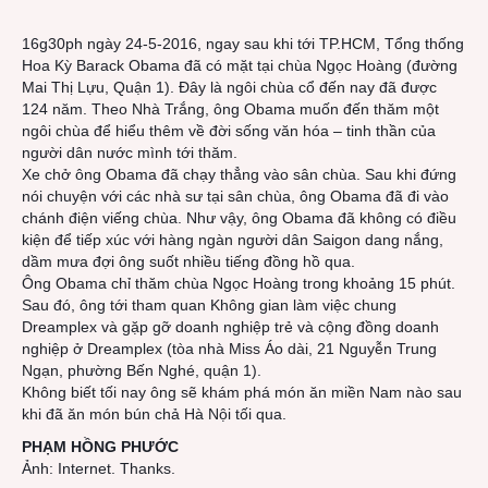
Oba
16g30ph ngày 24-5-2016, ngay sau khi tới TP.HCM, Tổng thống
thăm
Hoa Kỳ Barack Obama đã có mặt tại chùa Ngọc Hoàng (đường
chùa
Mai Thị Lựu, Quận 1). Đây là ngôi chùa cổ đến nay đã được
Ngọc
124 năm. Theo Nhà Trắng, ông Obama muốn đến thăm một
Hoàn
ngôi chùa để hiểu thêm về đời sống văn hóa – tinh thần của
người dân nước mình tới thăm.
Xe chở ông Obama đã chạy thẳng vào sân chùa. Sau khi đứng
nói chuyện với các nhà sư tại sân chùa, ông Obama đã đi vào
chánh điện viếng chùa. Như vậy, ông Obama đã không có điều
kiện để tiếp xúc với hàng ngàn người dân Saigon dang nắng,
dầm mưa đợi ông suốt nhiều tiếng đồng hồ qua.
Ông Obama chỉ thăm chùa Ngọc Hoàng trong khoảng 15 phút.
Sau đó, ông tới tham quan Không gian làm việc chung
Dreamplex và gặp gỡ doanh nghiệp trẻ và cộng đồng doanh
nghiệp ở Dreamplex (tòa nhà Miss Áo dài, 21 Nguyễn Trung
Ngạn, phường Bến Nghé, quận 1).
Không biết tối nay ông sẽ khám phá món ăn miền Nam nào sau
khi đã ăn món bún chả Hà Nội tối qua.
PHẠM HỒNG PHƯỚC
Ảnh: Internet. Thanks.