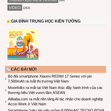
(64)
VIDEO
(242)
GIA ĐÌNH TRUNG HỌC KIẾN TƯỜNG
CÁC BÀI MỚI
Bộ đôi smartphone Xiaomi REDMI 17 Series với pin
7.500mAh ra mắt thị trường Việt Nam
Moonfolks ra mắt tại Việt Nam thúc đẩy hành trình của các
thương hiệu Việt vươn tầm ASEAN
Alibaba.com ra mắt nền tảng AI tác nhân cho doanh nghiệp
Accio Work ở Việt Nam
Smartphone “siêu pin siêu mỏng 8.000mAh” TECNO POVA