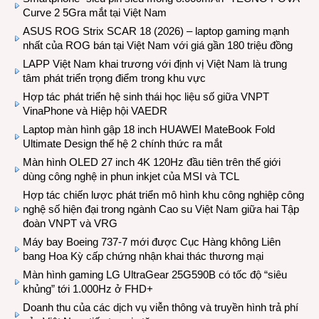
Curve 2 5Gra mắt tại Việt Nam
ASUS ROG Strix SCAR 18 (2026) – laptop gaming mạnh
nhất của ROG bán tại Việt Nam với giá gần 180 triệu đồng
LAPP Việt Nam khai trương với định vị Việt Nam là trung
tâm phát triển trọng điểm trong khu vực
Hợp tác phát triển hệ sinh thái học liệu số giữa VNPT
VinaPhone và Hiệp hội VAEDR
Laptop màn hình gập 18 inch HUAWEI MateBook Fold
Ultimate Design thế hệ 2 chính thức ra mắt
Màn hình OLED 27 inch 4K 120Hz đầu tiên trên thế giới
dùng công nghệ in phun inkjet của MSI và TCL
Hợp tác chiến lược phát triển mô hình khu công nghiệp công
nghệ số hiện đại trong ngành Cao su Việt Nam giữa hai Tập
đoàn VNPT và VRG
Máy bay Boeing 737-7 mới được Cục Hàng không Liên
bang Hoa Kỳ cấp chứng nhận khai thác thương mại
Màn hình gaming LG UltraGear 25G590B có tốc độ “siêu
khủng” tới 1.000Hz ở FHD+
Doanh thu của các dịch vụ viễn thông và truyền hình trả phí