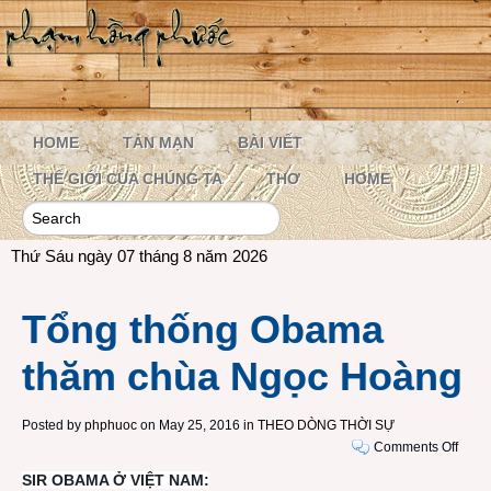
HOME
TẢN MẠN
BÀI VIẾT
THẾ GIỚI CỦA CHÚNG TA
THƠ
HOME
Thứ Sáu ngày 07 tháng 8 năm 2026
Tổng thống Obama
thăm chùa Ngọc Hoàng
Posted by
phphuoc
on May 25, 2016 in
THEO DÒNG THỜI SỰ
on
Comments Off
Tổng
SIR OBAMA Ở VIỆT NAM:
thống