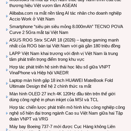
thương hiệu Việt vươn tầm ASEAN
Alibaba.com ra mắt nền tảng AI tác nhân cho doanh nghiệp
Accio Work ở Việt Nam
Smartphone “siêu pin siêu mỏng 8.000mAh” TECNO POVA
Curve 2 5Gra mắt tại Việt Nam
ASUS ROG Strix SCAR 18 (2026) – laptop gaming mạnh
nhất của ROG bán tại Việt Nam với giá gần 180 triệu đồng
LAPP Việt Nam khai trương với định vị Việt Nam là trung
tâm phát triển trọng điểm trong khu vực
Hợp tác phát triển hệ sinh thái học liệu số giữa VNPT
VinaPhone và Hiệp hội VAEDR
Laptop màn hình gập 18 inch HUAWEI MateBook Fold
Ultimate Design thế hệ 2 chính thức ra mắt
Màn hình OLED 27 inch 4K 120Hz đầu tiên trên thế giới
dùng công nghệ in phun inkjet của MSI và TCL
Hợp tác chiến lược phát triển mô hình khu công nghiệp công
nghệ số hiện đại trong ngành Cao su Việt Nam giữa hai Tập
đoàn VNPT và VRG
Máy bay Boeing 737-7 mới được Cục Hàng không Liên