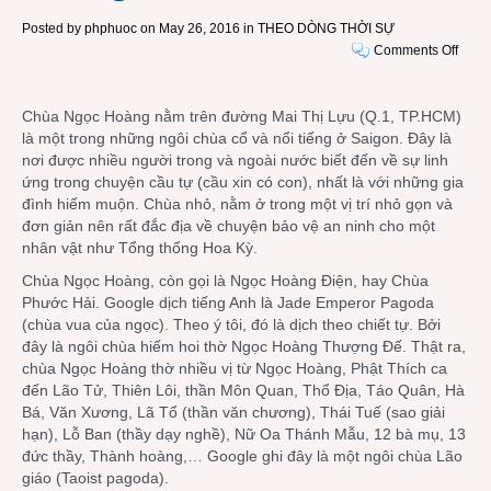
Posted by
phphuoc
on May 26, 2016 in
THEO DÒNG THỜI SỰ
on
Comments Off
Vài
ba
Chùa Ngọc Hoàng nằm trên đường Mai Thị Lựu (Q.1, TP.HCM)
gạch
là một trong những ngôi chùa cổ và nổi tiếng ở Saigon. Đây là
đầu
nơi được nhiều người trong và ngoài nước biết đến về sự linh
dòng
ứng trong chuyện cầu tự (cầu xin có con), nhất là với những gia
về
đình hiếm muộn. Chùa nhỏ, nằm ở trong một vị trí nhỏ gọn và
chuy
đơn giản nên rất đắc địa về chuyện bảo vệ an ninh cho một
thăm
nhân vật như Tổng thống Hoa Kỳ.
Chùa
Ngọc
Chùa Ngọc Hoàng, còn gọi là Ngọc Hoàng Điện, hay Chùa
Hoàn
Phước Hải. Google dịch tiếng Anh là Jade Emperor Pagoda
của
(chùa vua của ngọc). Theo ý tôi, đó là dịch theo chiết tự. Bởi
Tổng
đây là ngôi chùa hiếm hoi thờ Ngọc Hoàng Thượng Đế. Thật ra,
thống
chùa Ngọc Hoàng thờ nhiều vị từ Ngọc Hoàng, Phật Thích ca
Oba
đến Lão Tử, Thiên Lôi, thần Môn Quan, Thổ Địa, Táo Quân, Hà
Bá, Văn Xương, Lã Tổ (thần văn chương), Thái Tuế (sao giải
hạn), Lỗ Ban (thầy dạy nghề), Nữ Oa Thánh Mẫu, 12 bà mụ, 13
đức thầy, Thành hoàng,… Google ghi đây là một ngôi chùa Lão
giáo (Taoist pagoda).