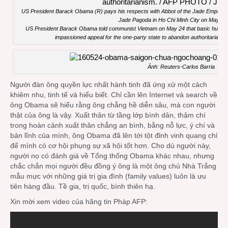
US President Barack Obama (R) pays his respects with Abbot of the Jade Emperor P
Jade Pagoda in Ho Chi Minh City on May 24
US President Barack Obama told communist Vietnam on May 24 that basic human righ
impassioned appeal for the one-party state to abandon authoritari
Ảnh: Reuters-Carlos Barria
Người đàn ông quyền lực nhất hành tinh đã ứng xử một cách
khiêm nhu, tinh tế và hiểu biết. Chỉ cần lên Internet và search về
ông Obama sẽ hiểu rằng ông chẳng hề diễn sâu, mà con người
thật của ông là vậy. Xuất thân từ tầng lớp bình dân, thậm chí
trong hoàn cảnh xuất thân chẳng an bình, bằng nỗ lực, ý chí và
bản lĩnh của mình, ông Obama đã lên tới tột đỉnh vinh quang chỉ
để mình có cơ hội phụng sự xã hội tốt hơn. Cho dù người này,
người nọ có đánh giá về Tổng thống Obama khác nhau, nhưng
chắc chắn mọi người đều đồng ý ông là một ông chủ Nhà Trắng
mẫu mực với những giá trị gia đình (family values) luôn là ưu
tiên hàng đầu. Tề gia, trị quốc, bình thiên hạ.
Xin mời xem video của hãng tin Pháp AFP: