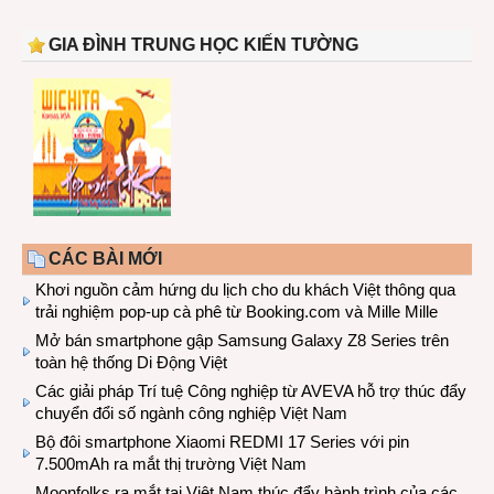
GIA ĐÌNH TRUNG HỌC KIẾN TƯỜNG
CÁC BÀI MỚI
Khơi nguồn cảm hứng du lịch cho du khách Việt thông qua
trải nghiệm pop-up cà phê từ Booking.com và Mille Mille
Mở bán smartphone gập Samsung Galaxy Z8 Series trên
toàn hệ thống Di Động Việt
Các giải pháp Trí tuệ Công nghiệp từ AVEVA hỗ trợ thúc đẩy
chuyển đổi số ngành công nghiệp Việt Nam
Bộ đôi smartphone Xiaomi REDMI 17 Series với pin
7.500mAh ra mắt thị trường Việt Nam
Moonfolks ra mắt tại Việt Nam thúc đẩy hành trình của các