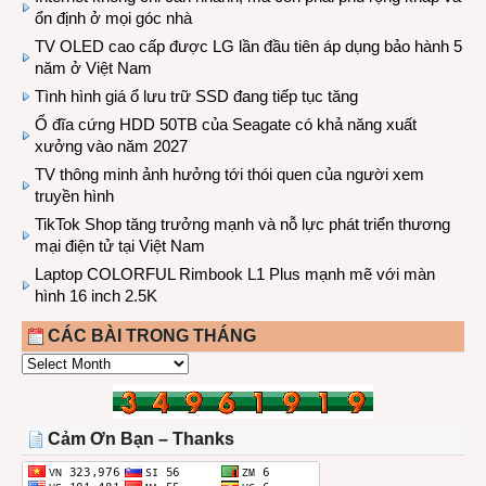
ổn định ở mọi góc nhà
TV OLED cao cấp được LG lần đầu tiên áp dụng bảo hành 5
năm ở Việt Nam
Tình hình giá ổ lưu trữ SSD đang tiếp tục tăng
Ổ đĩa cứng HDD 50TB của Seagate có khả năng xuất
xưởng vào năm 2027
TV thông minh ảnh hưởng tới thói quen của người xem
truyền hình
TikTok Shop tăng trưởng mạnh và nỗ lực phát triển thương
mại điện tử tại Việt Nam
Laptop COLORFUL Rimbook L1 Plus mạnh mẽ với màn
hình 16 inch 2.5K
CÁC BÀI TRONG THÁNG
CÁC
BÀI
TRONG
THÁNG
Cảm Ơn Bạn – Thanks