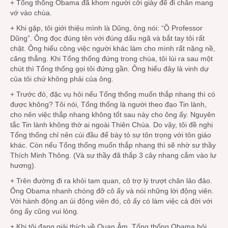
+ Tổng thống Obama đã khom người cởi giày để đi chân mang
vớ vào chùa.
+ Khi gặp, tôi giới thiệu mình là Dũng, ông nói: “Ồ Professor
Dũng”. Ông đọc đúng tên với đúng dấu ngã và bắt tay tôi rất
chặt. Ông hiểu công việc người khác làm cho mình rất nặng nề,
căng thẳng. Khi Tổng thống đứng trong chùa, tôi lùi ra sau một
chút thì Tổng thống gọi tôi đứng gần. Ông hiểu đây là vinh dự
của tôi chứ không phải của ông.
+ Trước đó, đặc vụ hỏi nếu Tổng thống muốn thắp nhang thì có
được không? Tôi nói, Tổng thống là người theo đạo Tin lành,
cho nên việc thắp nhang không tốt sau này cho ông ấy. Nguyên
tắc Tin lành không thờ ai ngoài Thiên Chúa. Do vậy, tôi đề nghị
Tổng thống chỉ nên cúi đầu để bày tỏ sự tôn trọng với tôn giáo
khác. Còn nếu Tổng thống muốn thắp nhang thì sẽ nhờ sư thầy
Thích Minh Thông. (Và sư thầy đã thắp 3 cây nhang cắm vào lư
hương).
+ Trên đường đi ra khỏi tam quan, cô trợ lý trượt chân lảo đảo.
Ông Obama nhanh chóng đỡ cô ấy và nói những lời động viên.
Với hành động an ủi động viên đó, cô ấy có làm việc cả đời với
ông ấy cũng vui lòng.
+ Khi tôi đang giải thích về Quan Âm, Tổng thống Obama hỏi