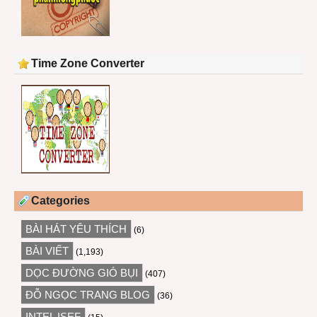
Time Zone Converter
Categories
BÀI HÁT YÊU THÍCH
(6)
BÀI VIẾT
(1,193)
DỌC ĐƯỜNG GIÓ BỤI
(407)
ĐỖ NGỌC TRANG BLOG
(36)
INTEL ISEF