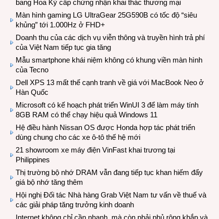
bang Hoa Kỳ cấp chứng nhận khai thác thương mại
Màn hình gaming LG UltraGear 25G590B có tốc độ “siêu
khủng” tới 1.000Hz ở FHD+
Doanh thu của các dịch vụ viễn thông và truyền hình trả phí
của Việt Nam tiếp tục gia tăng
Mẫu smartphone khái niệm không có khung viền màn hình
của Tecno
Dell XPS 13 mất thế cạnh tranh về giá với MacBook Neo ở
Hàn Quốc
Microsoft có kế hoạch phát triển WinUI 3 để làm máy tính
8GB RAM có thể chạy hiệu quả Windows 11
Hệ điều hành Nissan OS được Honda hợp tác phát triển
dùng chung cho các xe ô-tô thế hệ mới
21 showroom xe máy điện VinFast khai trương tại
Philippines
Thị trường bộ nhớ DRAM vẫn đang tiếp tục khan hiếm đẩy
giá bộ nhớ tăng thêm
Hội nghị Đối tác Nhà hàng Grab Việt Nam tư vấn về thuế và
các giải pháp tăng trưởng kinh doanh
Internet không chỉ cần nhanh, mà còn phải phủ rộng khắp và