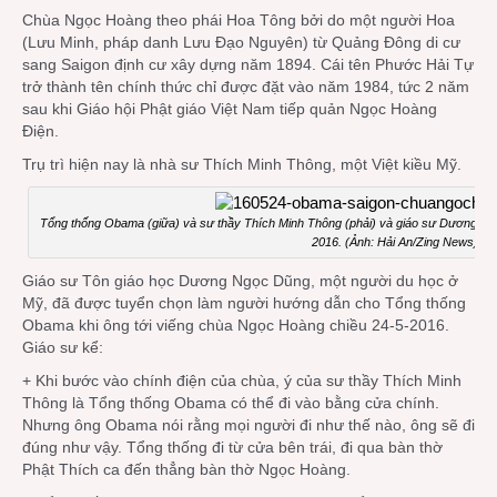
Chùa Ngọc Hoàng theo phái Hoa Tông bởi do một người Hoa
(Lưu Minh, pháp danh Lưu Đạo Nguyên) từ Quảng Đông di cư
sang Saigon định cư xây dựng năm 1894. Cái tên Phước Hải Tự
trở thành tên chính thức chỉ được đặt vào năm 1984, tức 2 năm
sau khi Giáo hội Phật giáo Việt Nam tiếp quản Ngọc Hoàng
Điện.
Trụ trì hiện nay là nhà sư Thích Minh Thông, một Việt kiều Mỹ.
Tổng thống Obama (giữa) và sư thầy Thích Minh Thông (phải) và giáo sư Dương Ngọ
2016. (Ảnh: Hải An/Zing News)
Giáo sư Tôn giáo học Dương Ngọc Dũng, một người du học ở
Mỹ, đã được tuyển chọn làm người hướng dẫn cho Tổng thống
Obama khi ông tới viếng chùa Ngọc Hoàng chiều 24-5-2016.
Giáo sư kể:
+ Khi bước vào chính điện của chùa, ý của sư thầy Thích Minh
Thông là Tổng thống Obama có thể đi vào bằng cửa chính.
Nhưng ông Obama nói rằng mọi người đi như thế nào, ông sẽ đi
đúng như vậy. Tổng thống đi từ cửa bên trái, đi qua bàn thờ
Phật Thích ca đến thẳng bàn thờ Ngọc Hoàng.