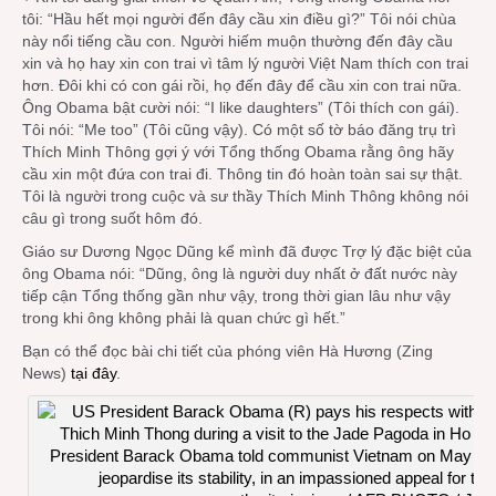
tôi: “Hầu hết mọi người đến đây cầu xin điều gì?” Tôi nói chùa
này nổi tiếng cầu con. Người hiếm muộn thường đến đây cầu
xin và họ hay xin con trai vì tâm lý người Việt Nam thích con trai
hơn. Đôi khi có con gái rồi, họ đến đây để cầu xin con trai nữa.
Ông Obama bật cười nói: “I like daughters” (Tôi thích con gái).
Tôi nói: “Me too” (Tôi cũng vậy). Có một số tờ báo đăng trụ trì
Thích Minh Thông gợi ý với Tổng thống Obama rằng ông hãy
cầu xin một đứa con trai đi. Thông tin đó hoàn toàn sai sự thật.
Tôi là người trong cuộc và sư thầy Thích Minh Thông không nói
câu gì trong suốt hôm đó.
Giáo sư Dương Ngọc Dũng kể mình đã được Trợ lý đặc biệt của
ông Obama nói: “Dũng, ông là người duy nhất ở đất nước này
tiếp cận Tổng thống gần như vậy, trong thời gian lâu như vậy
trong khi ông không phải là quan chức gì hết.”
Bạn có thể đọc bài chi tiết của phóng viên Hà Hương (Zing
News)
tại đây
.