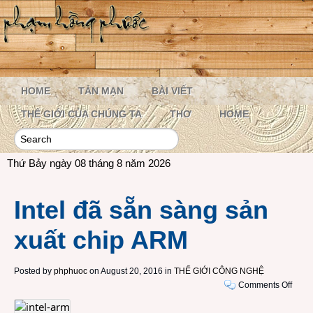
HOME
TẢN MẠN
BÀI VIẾT
THẾ GIỚI CỦA CHÚNG TA
THƠ
HOME
Thứ Bảy ngày 08 tháng 8 năm 2026
Intel đã sẵn sàng sản
xuất chip ARM
Posted by
phphuoc
on August 20, 2016 in
THẾ GIỚI CÔNG NGHỆ
on
Comments Off
Intel
đã