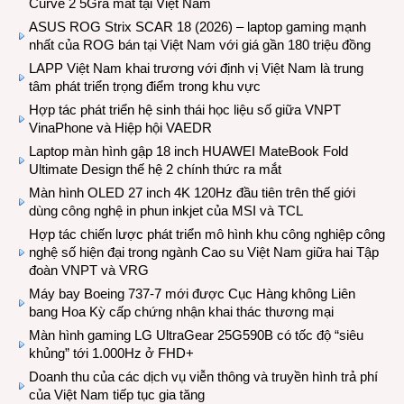
Curve 2 5Gra mắt tại Việt Nam
ASUS ROG Strix SCAR 18 (2026) – laptop gaming mạnh
nhất của ROG bán tại Việt Nam với giá gần 180 triệu đồng
LAPP Việt Nam khai trương với định vị Việt Nam là trung
tâm phát triển trọng điểm trong khu vực
Hợp tác phát triển hệ sinh thái học liệu số giữa VNPT
VinaPhone và Hiệp hội VAEDR
Laptop màn hình gập 18 inch HUAWEI MateBook Fold
Ultimate Design thế hệ 2 chính thức ra mắt
Màn hình OLED 27 inch 4K 120Hz đầu tiên trên thế giới
dùng công nghệ in phun inkjet của MSI và TCL
Hợp tác chiến lược phát triển mô hình khu công nghiệp công
nghệ số hiện đại trong ngành Cao su Việt Nam giữa hai Tập
đoàn VNPT và VRG
Máy bay Boeing 737-7 mới được Cục Hàng không Liên
bang Hoa Kỳ cấp chứng nhận khai thác thương mại
Màn hình gaming LG UltraGear 25G590B có tốc độ “siêu
khủng” tới 1.000Hz ở FHD+
Doanh thu của các dịch vụ viễn thông và truyền hình trả phí
của Việt Nam tiếp tục gia tăng