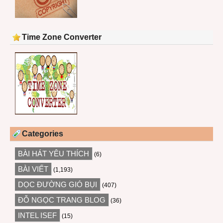
Time Zone Converter
Categories
BÀI HÁT YÊU THÍCH
(6)
BÀI VIẾT
(1,193)
DỌC ĐƯỜNG GIÓ BỤI
(407)
ĐỖ NGỌC TRANG BLOG
(36)
INTEL ISEF
(15)