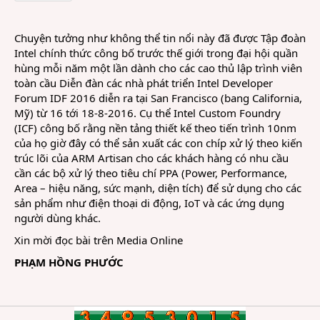
sẵn
sàng
Chuyện tưởng như không thể tin nổi này đã được Tập đoàn
sản
Intel chính thức công bố trước thế giới trong đại hội quần
xuất
hùng mỗi năm một lần dành cho các cao thủ lập trình viên
chip
toàn cầu Diễn đàn các nhà phát triển Intel Developer
ARM
Forum IDF 2016 diễn ra tại San Francisco (bang California,
Mỹ) từ 16 tới 18-8-2016. Cụ thể Intel Custom Foundry
(ICF) công bố rằng nền tảng thiết kế theo tiến trình 10nm
của họ giờ đây có thể sản xuất các con chíp xử lý theo kiến
trúc lõi của ARM Artisan cho các khách hàng có nhu cầu
cần các bộ xử lý theo tiêu chí PPA (Power, Performance,
Area – hiệu năng, sức mạnh, diện tích) để sử dụng cho các
sản phẩm như điện thoại di động, IoT và các ứng dụng
người dùng khác.
Xin mời đọc bài trên
Media Online
PHẠM HỒNG PHƯỚC