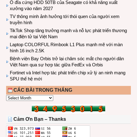
Ổ đĩa cứng HDD 50TB của Seagate có khả năng xuất
xưởng vào năm 2027
TV thông minh ảnh hưởng tới thói quen của người xem
truyền hình
TikTok Shop tăng trưởng mạnh và nỗ lực phát triển thương
mại điện tử tại Việt Nam
Laptop COLORFUL Rimbook L1 Plus mạnh mẽ với màn
hình 16 inch 2.5K
Bệnh viện Bay Orbis trở lại chăm sóc mắt cho người dân
Việt Nam qua sự hợp tác giữa FedEx và Orbis
Fortinet và Intel hợp tác phát triển chip xử lý an ninh mạng
SPU thế hệ mới
CÁC BÀI TRONG THÁNG
CÁC
BÀI
TRONG
THÁNG
Cảm Ơn Bạn – Thanks