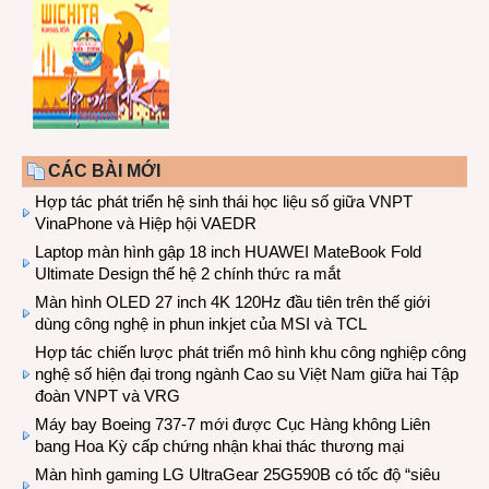
CÁC BÀI MỚI
Hợp tác phát triển hệ sinh thái học liệu số giữa VNPT
VinaPhone và Hiệp hội VAEDR
Laptop màn hình gập 18 inch HUAWEI MateBook Fold
Ultimate Design thế hệ 2 chính thức ra mắt
Màn hình OLED 27 inch 4K 120Hz đầu tiên trên thế giới
dùng công nghệ in phun inkjet của MSI và TCL
Hợp tác chiến lược phát triển mô hình khu công nghiệp công
nghệ số hiện đại trong ngành Cao su Việt Nam giữa hai Tập
đoàn VNPT và VRG
Máy bay Boeing 737-7 mới được Cục Hàng không Liên
bang Hoa Kỳ cấp chứng nhận khai thác thương mại
Màn hình gaming LG UltraGear 25G590B có tốc độ “siêu