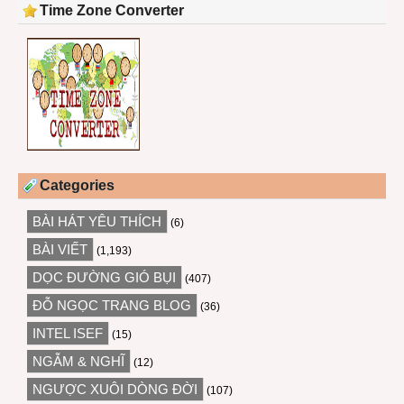
Time Zone Converter
Categories
BÀI HÁT YÊU THÍCH
(6)
BÀI VIẾT
(1,193)
DỌC ĐƯỜNG GIÓ BỤI
(407)
ĐỖ NGỌC TRANG BLOG
(36)
INTEL ISEF
(15)
NGẪM & NGHĨ
(12)
NGƯỢC XUÔI DÒNG ĐỜI
(107)