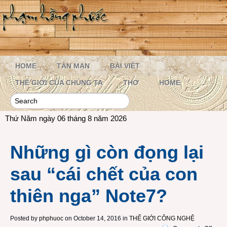
HOME
TẢN MẠN
BÀI VIẾT
THẾ GIỚI CỦA CHÚNG TA
THƠ
HOME
Thứ Năm ngày 06 tháng 8 năm 2026
Những gì còn đọng lại
sau “cái chết của con
thiên nga” Note7?
Posted by
phphuoc
on October 14, 2016 in
THẾ GIỚI CÔNG NGHỆ