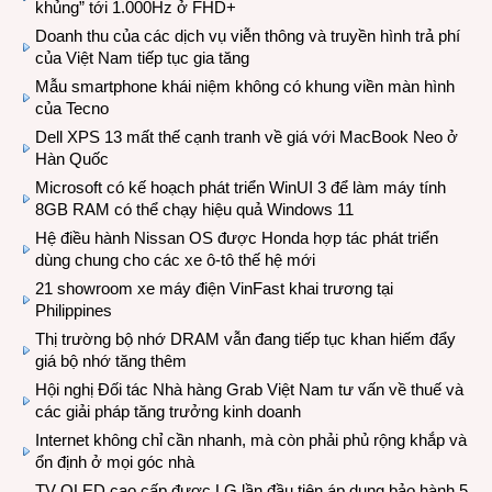
khủng” tới 1.000Hz ở FHD+
Doanh thu của các dịch vụ viễn thông và truyền hình trả phí
của Việt Nam tiếp tục gia tăng
Mẫu smartphone khái niệm không có khung viền màn hình
của Tecno
Dell XPS 13 mất thế cạnh tranh về giá với MacBook Neo ở
Hàn Quốc
Microsoft có kế hoạch phát triển WinUI 3 để làm máy tính
8GB RAM có thể chạy hiệu quả Windows 11
Hệ điều hành Nissan OS được Honda hợp tác phát triển
dùng chung cho các xe ô-tô thế hệ mới
21 showroom xe máy điện VinFast khai trương tại
Philippines
Thị trường bộ nhớ DRAM vẫn đang tiếp tục khan hiếm đẩy
giá bộ nhớ tăng thêm
Hội nghị Đối tác Nhà hàng Grab Việt Nam tư vấn về thuế và
các giải pháp tăng trưởng kinh doanh
Internet không chỉ cần nhanh, mà còn phải phủ rộng khắp và
ổn định ở mọi góc nhà
TV OLED cao cấp được LG lần đầu tiên áp dụng bảo hành 5