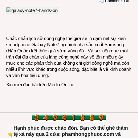
on
Comments Off
Nhữn
gì
còn
đọng
lại
sau
Chắc chắn lịch sử công nghệ thế giới sẽ in đậm nét sự kiện
“cái
smartphone Galaxy Note7 bị chính nhà sản xuất Samsung
chết
(Hàn Quốc) kết thúc quá sớm vòng đời. Và sự kiện như một
của
trận đại địa chấn của làng công nghệ này sẽ tốn nhiều giấy
con
mực cho các phân tích của không chỉ giới công nghệ mà còn
thiên
nhiều lĩnh vực khác trong cuộc sống, đặc biệt là về kinh doanh
nga”
và văn hóa tiêu dùng.
Note
Xin mời đọc bài trên
Media Online
Hạnh phúc được chào đón. Bạn có thể ghé thăm
tệ xá này qua 2 cửa: phamhongphuoc.com và