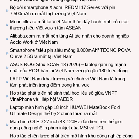
Bộ đôi smartphone Xiaomi REDMI 17 Series với pin
7.500mAh ra mắt thị trường Việt Nam
Moonfolks ra mắt tại Việt Nam thúc đẩy hành trình của các
thương hiệu Việt vươn tầm ASEAN
Alibaba.com ra mắt nền tảng AI tác nhân cho doanh nghiệp
Accio Work ở Việt Nam
Smartphone “siêu pin siêu mỏng 8.000mAh” TECNO POVA
Curve 2 5Gra mắt tại Việt Nam
ASUS ROG Strix SCAR 18 (2026) – laptop gaming mạnh
nhất của ROG bán tại Việt Nam với giá gần 180 triệu đồng
LAPP Việt Nam khai trương với định vị Việt Nam là trung
tâm phát triển trọng điểm trong khu vực
Hợp tác phát triển hệ sinh thái học liệu số giữa VNPT
VinaPhone và Hiệp hội VAEDR
Laptop màn hình gập 18 inch HUAWEI MateBook Fold
Ultimate Design thế hệ 2 chính thức ra mắt
Màn hình OLED 27 inch 4K 120Hz đầu tiên trên thế giới
dùng công nghệ in phun inkjet của MSI và TCL
Hợp tác chiến lược phát triển mô hình khu công nghiệp công