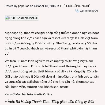
Posted by
phphuoc
on October 18, 2016 in
THẾ GIỚI CÔNG NGHỆ
on
Comments Off
D-
Link
hợp
tác
Một cuộc hội thảo về các giải pháp tổng thể cho doanh nghiệp hoạt
với
động trong lĩnh vực khách sạn và resort vừa được D-Link Việt Nam
ISD
phối hợp với Công ty ISD tổ chức tại Nha Trang, có khoảng 50 nhà
giới
thiệu
quản trị IT của các khách sạn và resort ở thành phổ biển này tham
các
dự.
giải
Với trên 30 năm kinh nghiệm và có mặt tại thị trường Việt Nam
pháp
được gần 20 năm, D-Link đã trở thành một thương hiệu uy tín và
mạng
được ưa chuộng về các thiết bị mạng có dây và không dây. Công ty
mới
nhất
Giải pháp tích hợp ISD là một đơn vị hàng đầu trong lĩnh vực tư vấn
cho
và cung cấp các giải pháp tổng thể cho khu căn hộ, chung cư cao
các
cấp, bệnh viện, trường học, khách sạn, resort.
khác
Xin mời đọc bài trên
Media Online
sạn
và
+ Ảnh:
Bà Hoàng Thanh Tâm, Tổng giám đốc Công ty Giải
resort