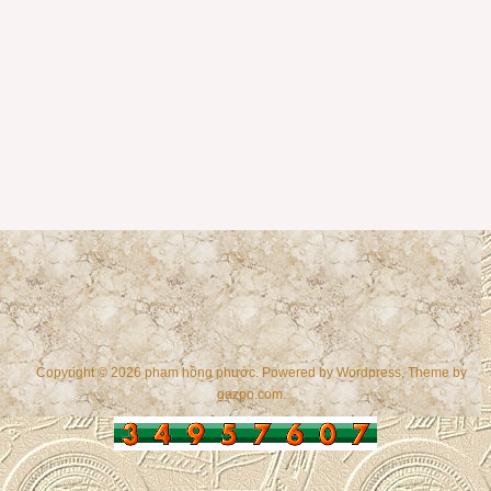
Copyright © 2026 phạm hồng phước. Powered by
Wordpress
, Theme by
gazpo.com
.