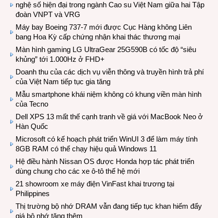
nghệ số hiện đại trong ngành Cao su Việt Nam giữa hai Tập
đoàn VNPT và VRG
Máy bay Boeing 737-7 mới được Cục Hàng không Liên
bang Hoa Kỳ cấp chứng nhận khai thác thương mại
Màn hình gaming LG UltraGear 25G590B có tốc độ “siêu
khủng” tới 1.000Hz ở FHD+
Doanh thu của các dịch vụ viễn thông và truyền hình trả phí
của Việt Nam tiếp tục gia tăng
Mẫu smartphone khái niệm không có khung viền màn hình
của Tecno
Dell XPS 13 mất thế cạnh tranh về giá với MacBook Neo ở
Hàn Quốc
Microsoft có kế hoạch phát triển WinUI 3 để làm máy tính
8GB RAM có thể chạy hiệu quả Windows 11
Hệ điều hành Nissan OS được Honda hợp tác phát triển
dùng chung cho các xe ô-tô thế hệ mới
21 showroom xe máy điện VinFast khai trương tại
Philippines
Thị trường bộ nhớ DRAM vẫn đang tiếp tục khan hiếm đẩy
giá bộ nhớ tăng thêm