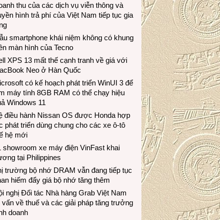
anh thu của các dịch vụ viễn thông và
uyền hình trả phí của Việt Nam tiếp tục gia
ng
ẫu smartphone khái niệm không có khung
iền màn hình của Tecno
ll XPS 13 mất thế cạnh tranh về giá với
acBook Neo ở Hàn Quốc
crosoft có kế hoạch phát triển WinUI 3 để
àm máy tính 8GB RAM có thể chạy hiệu
uả Windows 11
ệ điều hành Nissan OS được Honda hợp
c phát triển dùng chung cho các xe ô-tô
ế hệ mới
1 showroom xe máy điện VinFast khai
ương tại Philippines
hị trường bộ nhớ DRAM vẫn đang tiếp tục
an hiếm đẩy giá bộ nhớ tăng thêm
i nghị Đối tác Nhà hàng Grab Việt Nam
 vấn về thuế và các giải pháp tăng trưởng
inh doanh