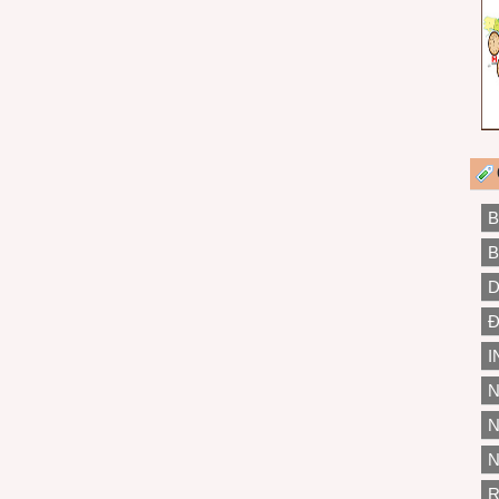
B
B
D
Đ
I
N
N
N
R