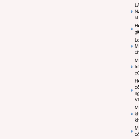
LA
Na
k
Hợ
g
L
Ma
ch
M
tr
c
Hợ
cô
n
V
M
k
kh
M
có