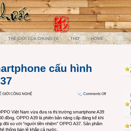
THẾ GIỚI CỦA CHÚNG TA
THƠ
HOME
artphone cấu hình
A37
on
Ế GIỚI CÔNG NGHỆ
Comments Off
OPPO
A39
–
PPO Việt Nam vừa đưa ra thị trường smartphone A39
smartphone
000 đồng. OPPO A39 là phiên bản nâng cấp đáng kể khi
cấu
p đôi so với “người tiền nhiệm” OPPO A37. Sản phẩm
hình
 hệ thống bán lẻ khắp cả nước.