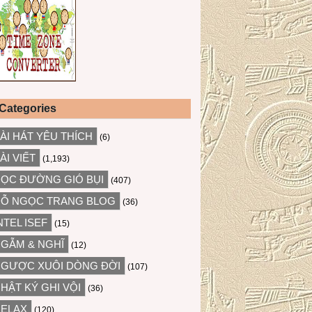
Categories
ÀI HÁT YÊU THÍCH
(6)
ÀI VIẾT
(1,193)
ỌC ĐƯỜNG GIÓ BỤI
(407)
Ỗ NGỌC TRANG BLOG
(36)
NTEL ISEF
(15)
GẪM & NGHĨ
(12)
GƯỢC XUÔI DÒNG ĐỜI
(107)
HẬT KÝ GHI VỘI
(36)
ELAX
(120)