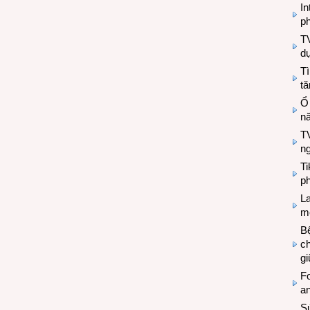
In
ph
T
d
Tì
tă
Ổ
n
TV
n
T
ph
L
mẽ
Bệ
c
g
Fo
a
Sứ