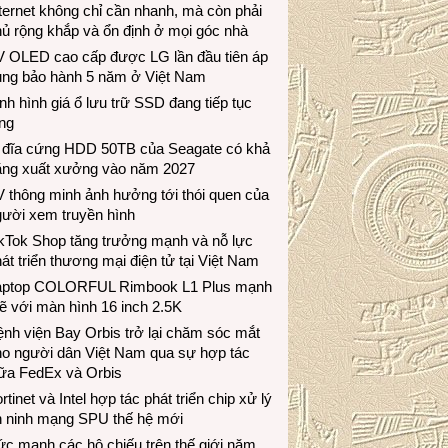
ternet không chỉ cần nhanh, mà còn phải
ủ rộng khắp và ổn định ở mọi góc nhà
V OLED cao cấp được LG lần đầu tiên áp
ụng bảo hành 5 năm ở Việt Nam
nh hình giá ổ lưu trữ SSD đang tiếp tục
ng
 đĩa cứng HDD 50TB của Seagate có khả
ăng xuất xưởng vào năm 2027
 thông minh ảnh hưởng tới thói quen của
gười xem truyền hình
ikTok Shop tăng trưởng mạnh và nỗ lực
át triển thương mại điện tử tại Việt Nam
aptop COLORFUL Rimbook L1 Plus mạnh
 với màn hình 16 inch 2.5K
nh viện Bay Orbis trở lại chăm sóc mắt
ho người dân Việt Nam qua sự hợp tác
iữa FedEx và Orbis
rtinet và Intel hợp tác phát triển chip xử lý
n ninh mạng SPU thế hệ mới
c mạnh các hộ chiếu trên thế giới năm