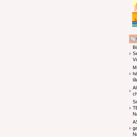
B
Se
V
Mo
hà
t
Al
c
S
T
N
A
g
Na