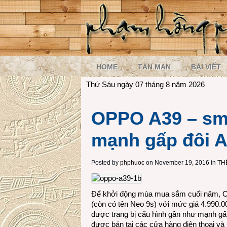
HOME
TẢN MẠN
BÀI VIẾT
Thứ Sáu ngày 07 tháng 8 năm 2026
OPPO A39 – sm
mạnh gấp đôi 
Posted by
phphuoc
on November 19, 2016 in
TH
Để khởi động mùa mua sắm cuối năm, O
(còn có tên Neo 9s) với mức giá 4.990.
được trang bị cấu hình gần như mạnh gấ
được bán tại các cửa hàng điện thoại và