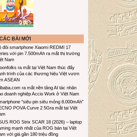
CÁC BÀI MỚI
ộ đôi smartphone Xiaomi REDMI 17
ries với pin 7.500mAh ra mắt thị trường
iệt Nam
onfolks ra mắt tại Việt Nam thúc đẩy
nh trình của các thương hiệu Việt vươn
ầm ASEAN
ibaba.com ra mắt nền tảng AI tác nhân
ho doanh nghiệp Accio Work ở Việt Nam
martphone “siêu pin siêu mỏng 8.000mAh”
ECNO POVA Curve 2 5Gra mắt tại Việt
am
SUS ROG Strix SCAR 18 (2026) – laptop
aming mạnh nhất của ROG bán tại Việt
m với giá gần 180 triệu đồng