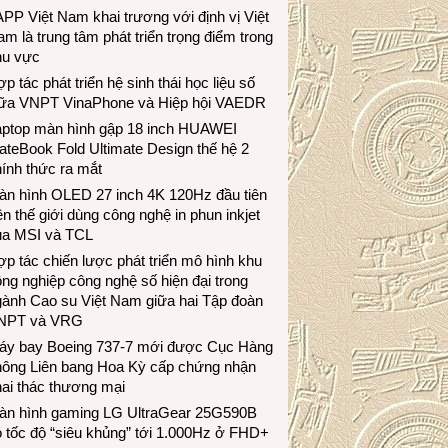
PP Việt Nam khai trương với định vị Việt
m là trung tâm phát triển trọng điểm trong
hu vực
p tác phát triển hệ sinh thái học liệu số
iữa VNPT VinaPhone và Hiệp hội VAEDR
aptop màn hình gập 18 inch HUAWEI
teBook Fold Ultimate Design thế hệ 2
ính thức ra mắt
àn hình OLED 27 inch 4K 120Hz đầu tiên
ên thế giới dùng công nghệ in phun inkjet
ủa MSI và TCL
p tác chiến lược phát triển mô hình khu
ng nghiệp công nghệ số hiện đại trong
gành Cao su Việt Nam giữa hai Tập đoàn
NPT và VRG
áy bay Boeing 737-7 mới được Cục Hàng
hông Liên bang Hoa Kỳ cấp chứng nhận
ai thác thương mại
àn hình gaming LG UltraGear 25G590B
 tốc độ “siêu khủng” tới 1.000Hz ở FHD+