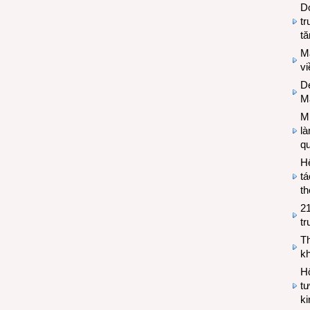
Do
tr
tă
M
v
De
M
Mi
l
q
H
tá
th
2
tr
T
kh
Hộ
tư
k