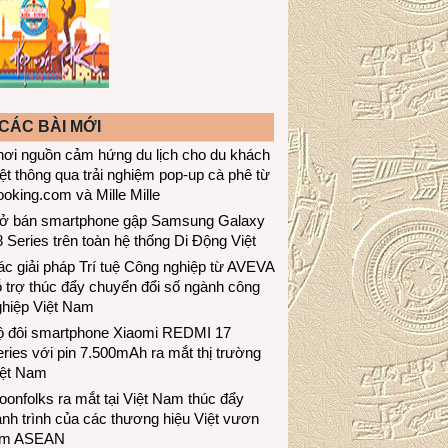
CÁC BÀI MỚI
hơi nguồn cảm hứng du lịch cho du khách
ệt thông qua trải nghiệm pop-up cà phê từ
oking.com và Mille Mille
ở bán smartphone gập Samsung Galaxy
 Series trên toàn hệ thống Di Động Việt
c giải pháp Trí tuệ Công nghiệp từ AVEVA
 trợ thúc đẩy chuyển đổi số ngành công
ghiệp Việt Nam
ộ đôi smartphone Xiaomi REDMI 17
ries với pin 7.500mAh ra mắt thị trường
iệt Nam
onfolks ra mắt tại Việt Nam thúc đẩy
nh trình của các thương hiệu Việt vươn
ầm ASEAN