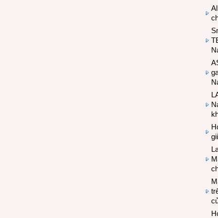
Al
c
S
T
N
A
g
Na
LA
Na
k
Hợ
g
L
Ma
ch
M
tr
c
Hợ