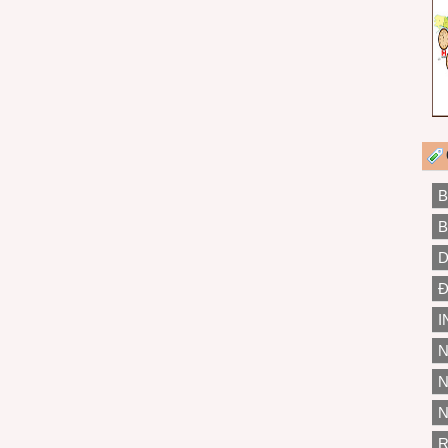
B
B
D
Đ
I
N
N
N
R