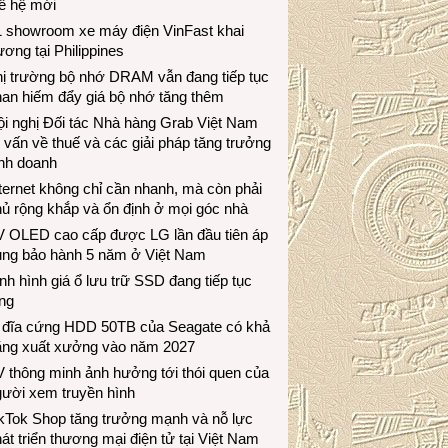
ế hệ mới
1 showroom xe máy điện VinFast khai
ương tại Philippines
hị trường bộ nhớ DRAM vẫn đang tiếp tục
an hiếm đẩy giá bộ nhớ tăng thêm
i nghị Đối tác Nhà hàng Grab Việt Nam
 vấn về thuế và các giải pháp tăng trưởng
inh doanh
ternet không chỉ cần nhanh, mà còn phải
ủ rộng khắp và ổn định ở mọi góc nhà
V OLED cao cấp được LG lần đầu tiên áp
ụng bảo hành 5 năm ở Việt Nam
nh hình giá ổ lưu trữ SSD đang tiếp tục
ng
 đĩa cứng HDD 50TB của Seagate có khả
ăng xuất xưởng vào năm 2027
 thông minh ảnh hưởng tới thói quen của
gười xem truyền hình
ikTok Shop tăng trưởng mạnh và nỗ lực
át triển thương mại điện tử tại Việt Nam