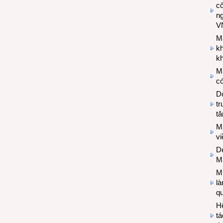
cô
n
V
M
k
kh
M
có
Do
tr
tă
M
v
De
M
Mi
l
q
H
tá