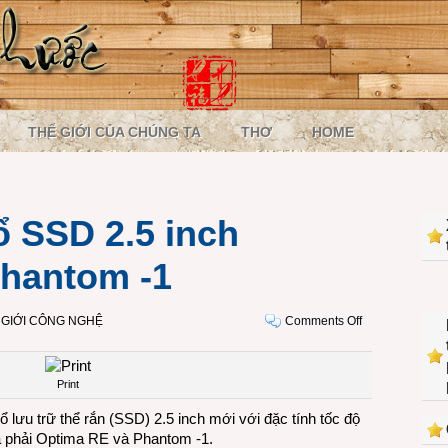
THẾ GIỚI CỦA CHÚNG TA
THƠ
HOME
ổ SSD 2.5 inch
hantom -1
on
 GIỚI CÔNG NGHỆ
Comments Off
PNY
giới
thiệu
Print
ổ
 lưu trữ thể rắn (SSD) 2.5 inch mới với đặc tính tốc độ
SSD
ừa phải Optima RE và Phantom -1.
2.5