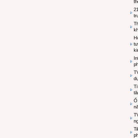
th
2
tr
T
kh
Hộ
tư
k
In
ph
T
d
Tì
tă
Ổ
n
TV
n
T
ph