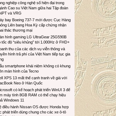
ng nghiệp công nghệ số hiện đại trong
gành Cao su Việt Nam giữa hai Tập đoàn
NPT và VRG
áy bay Boeing 737-7 mới được Cục Hàng
hông Liên bang Hoa Kỳ cấp chứng nhận
ai thác thương mại
àn hình gaming LG UltraGear 25G590B
 tốc độ “siêu khủng” tới 1.000Hz ở FHD+
anh thu của các dịch vụ viễn thông và
uyền hình trả phí của Việt Nam tiếp tục gia
ng
ẫu smartphone khái niệm không có khung
iền màn hình của Tecno
ll XPS 13 mất thế cạnh tranh về giá với
acBook Neo ở Hàn Quốc
crosoft có kế hoạch phát triển WinUI 3 để
àm máy tính 8GB RAM có thể chạy hiệu
uả Windows 11
ệ điều hành Nissan OS được Honda hợp
c phát triển dùng chung cho các xe ô-tô