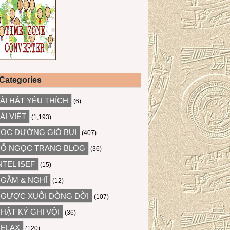
Categories
ÀI HÁT YÊU THÍCH
(6)
ÀI VIẾT
(1,193)
ỌC ĐƯỜNG GIÓ BỤI
(407)
Ỗ NGỌC TRANG BLOG
(36)
NTEL ISEF
(15)
GẪM & NGHĨ
(12)
GƯỢC XUÔI DÒNG ĐỜI
(107)
HẬT KÝ GHI VỘI
(36)
ELAX
(120)