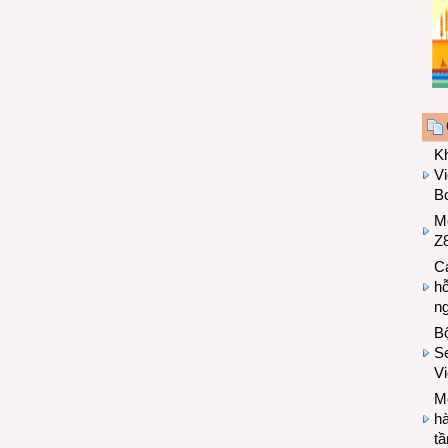
K
Vi
Bo
M
Z8
Cá
hỗ
n
B
Se
V
Mo
hà
t