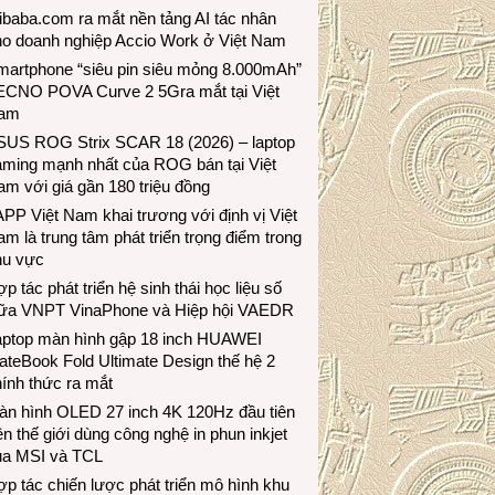
ibaba.com ra mắt nền tảng AI tác nhân
ho doanh nghiệp Accio Work ở Việt Nam
martphone “siêu pin siêu mỏng 8.000mAh”
ECNO POVA Curve 2 5Gra mắt tại Việt
am
SUS ROG Strix SCAR 18 (2026) – laptop
aming mạnh nhất của ROG bán tại Việt
m với giá gần 180 triệu đồng
PP Việt Nam khai trương với định vị Việt
m là trung tâm phát triển trọng điểm trong
hu vực
p tác phát triển hệ sinh thái học liệu số
iữa VNPT VinaPhone và Hiệp hội VAEDR
aptop màn hình gập 18 inch HUAWEI
teBook Fold Ultimate Design thế hệ 2
ính thức ra mắt
àn hình OLED 27 inch 4K 120Hz đầu tiên
ên thế giới dùng công nghệ in phun inkjet
ủa MSI và TCL
p tác chiến lược phát triển mô hình khu