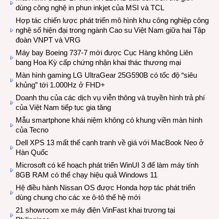
dùng công nghệ in phun inkjet của MSI và TCL
Hợp tác chiến lược phát triển mô hình khu công nghiệp công
nghệ số hiện đại trong ngành Cao su Việt Nam giữa hai Tập
đoàn VNPT và VRG
Máy bay Boeing 737-7 mới được Cục Hàng không Liên
bang Hoa Kỳ cấp chứng nhận khai thác thương mại
Màn hình gaming LG UltraGear 25G590B có tốc độ “siêu
khủng” tới 1.000Hz ở FHD+
Doanh thu của các dịch vụ viễn thông và truyền hình trả phí
của Việt Nam tiếp tục gia tăng
Mẫu smartphone khái niệm không có khung viền màn hình
của Tecno
Dell XPS 13 mất thế cạnh tranh về giá với MacBook Neo ở
Hàn Quốc
Microsoft có kế hoạch phát triển WinUI 3 để làm máy tính
8GB RAM có thể chạy hiệu quả Windows 11
Hệ điều hành Nissan OS được Honda hợp tác phát triển
dùng chung cho các xe ô-tô thế hệ mới
21 showroom xe máy điện VinFast khai trương tại