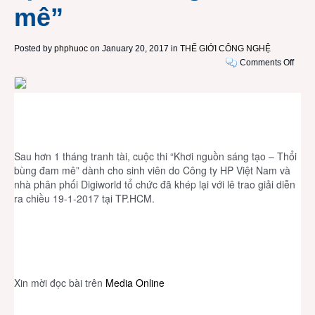
mê”
Posted by
phphuoc
on January 20, 2017 in
THẾ GIỚI CÔNG NGHỆ
on
Comments Off
HP
Việt
Nam
và
Digiw
trao
Sau hơn 1 tháng tranh tài, cuộc thi “Khơi nguồn sáng tạo – Thổi 
giải
bùng đam mê” dành cho sinh viên do Công ty HP Việt Nam và 
cuộc
nhà phân phối Digiworld tổ chức đã khép lại với lê trao giải diễn 
thi
ra chiều 19-1-2017 tại TP.HCM. 
“Khơi
nguồ
sáng
tạo
–
Thổi
Xin mời đọc bài trên 
Media Online
bùng
đam