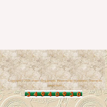
Copyright © 2026 phạm hồng phước. Powered by
Wordpress
, Theme by
gazpo.com
.