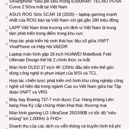
Smartphone “siêu pin siêu mỏng 8.000mAh” TECNO POVA
Curve 2 5Gra mắt tại Việt Nam
ASUS ROG Strix SCAR 18 (2026) – laptop gaming mạnh
nhất của ROG bán tại Việt Nam với giá gần 180 triệu đồng
LAPP Việt Nam khai trương với định vị Việt Nam là trung
tâm phát triển trọng điểm trong khu vực
Hợp tác phát triển hệ sinh thái học liệu số giữa VNPT
VinaPhone và Hiệp hội VAEDR
Laptop màn hình gập 18 inch HUAWEI MateBook Fold
Ultimate Design thế hệ 2 chính thức ra mắt
Màn hình OLED 27 inch 4K 120Hz đầu tiên trên thế giới
dùng công nghệ in phun inkjet của MSI và TCL
Hợp tác chiến lược phát triển mô hình khu công nghiệp công
nghệ số hiện đại trong ngành Cao su Việt Nam giữa hai Tập
đoàn VNPT và VRG
Máy bay Boeing 737-7 mới được Cục Hàng không Liên
bang Hoa Kỳ cấp chứng nhận khai thác thương mại
Màn hình gaming LG UltraGear 25G590B có tốc độ “siêu
khủng” tới 1.000Hz ở FHD+
Doanh thu của các dịch vụ viễn thông và truyền hình trả phí