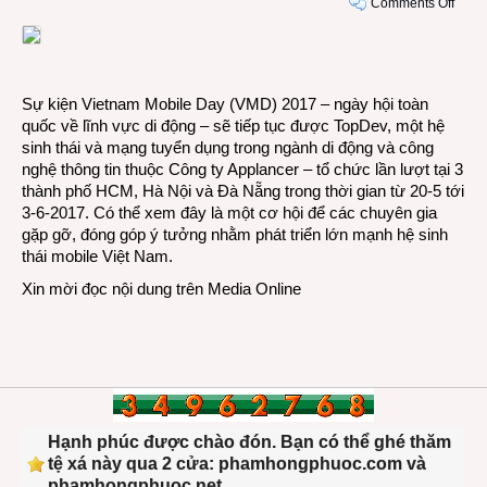
on
Comments Off
Chuẩ
bị
cho
ngày
Sự kiện Vietnam Mobile Day (VMD) 2017 – ngày hội toàn
di
quốc về lĩnh vực di động – sẽ tiếp tục được
TopDev, một hệ
động
sinh thái và mạng tuyển dụng trong ngành di động và công
Viet
nghệ thông tin thuộc Công ty Applancer – tổ chức lần lượt tại 3
Mobil
thành phố HCM, Hà Nội và Đà Nẵng trong thời gian từ 20-5 tới
Day
3-6-2017. Có thể xem đây là một cơ hội để các chuyên gia
2017
gặp gỡ, đóng góp ý tưởng nhằm phát triển lớn mạnh hệ sinh
thái mobile Việt Nam.
Xin mời đọc nội dung trên
Media Online
Hạnh phúc được chào đón. Bạn có thể ghé thăm
tệ xá này qua 2 cửa: phamhongphuoc.com và
phamhongphuoc.net