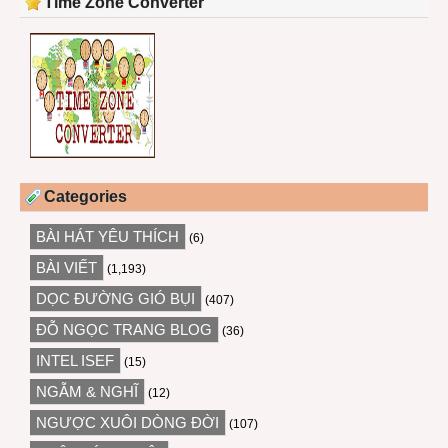
Time Zone Converter
Categories
BÀI HÁT YÊU THÍCH
(6)
BÀI VIẾT
(1,193)
DỌC ĐƯỜNG GIÓ BỤI
(407)
ĐỖ NGỌC TRANG BLOG
(36)
INTEL ISEF
(15)
NGẪM & NGHĨ
(12)
NGƯỢC XUÔI DÒNG ĐỜI
(107)