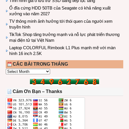
Tình hình giá ổ lưu trữ SSD đang tiếp tục tăng
Ổ đĩa cứng HDD 50TB của Seagate có khả năng xuất
xưởng vào năm 2027
TV thông minh ảnh hưởng tới thói quen của người xem
truyền hình
TikTok Shop tăng trưởng mạnh và nỗ lực phát triển thương
mại điện tử tại Việt Nam
Laptop COLORFUL Rimbook L1 Plus mạnh mẽ với màn
hình 16 inch 2.5K
CÁC BÀI TRONG THÁNG
CÁC
BÀI
TRONG
THÁNG
Cảm Ơn Bạn – Thanks