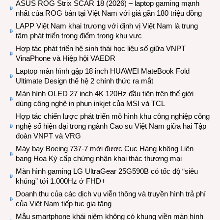
ASUS ROG Strix SCAR 18 (2026) – laptop gaming mạnh
nhất của ROG bán tại Việt Nam với giá gần 180 triệu đồng
LAPP Việt Nam khai trương với định vị Việt Nam là trung
tâm phát triển trọng điểm trong khu vực
Hợp tác phát triển hệ sinh thái học liệu số giữa VNPT
VinaPhone và Hiệp hội VAEDR
Laptop màn hình gập 18 inch HUAWEI MateBook Fold
Ultimate Design thế hệ 2 chính thức ra mắt
Màn hình OLED 27 inch 4K 120Hz đầu tiên trên thế giới
dùng công nghệ in phun inkjet của MSI và TCL
Hợp tác chiến lược phát triển mô hình khu công nghiệp công
nghệ số hiện đại trong ngành Cao su Việt Nam giữa hai Tập
đoàn VNPT và VRG
Máy bay Boeing 737-7 mới được Cục Hàng không Liên
bang Hoa Kỳ cấp chứng nhận khai thác thương mại
Màn hình gaming LG UltraGear 25G590B có tốc độ “siêu
khủng” tới 1.000Hz ở FHD+
Doanh thu của các dịch vụ viễn thông và truyền hình trả phí
của Việt Nam tiếp tục gia tăng
Mẫu smartphone khái niệm không có khung viền màn hình