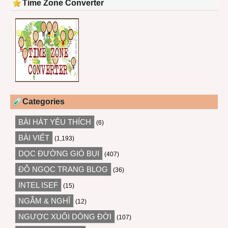
Time Zone Converter
Categories
BÀI HÁT YÊU THÍCH
(6)
BÀI VIẾT
(1,193)
DỌC ĐƯỜNG GIÓ BỤI
(407)
ĐỖ NGỌC TRANG BLOG
(36)
INTEL ISEF
(15)
NGẪM & NGHĨ
(12)
NGƯỢC XUÔI DÒNG ĐỜI
(107)