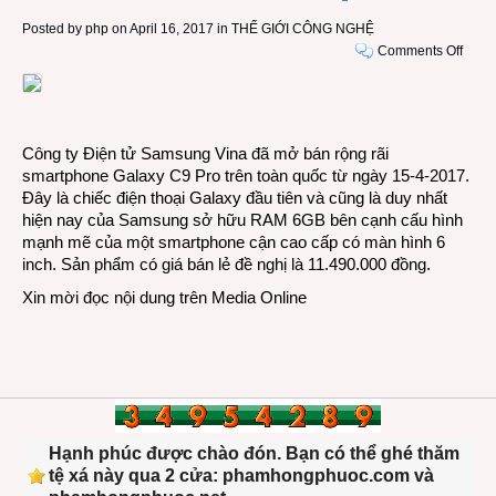
Posted by
php
on April 16, 2017 in
THẾ GIỚI CÔNG NGHỆ
on
Comments Off
Smar
Sams
Gala
C9
Công ty Điện tử Samsung Vina đã mở bán rộng rãi
Pro
smartphone Galaxy C9 Pro trên toàn quốc từ ngày 15-4-2017.
màn
Đây là chiếc điện thoại Galaxy đầu tiên và cũng là duy nhất
hình
hiện nay của Samsung sở hữu RAM 6GB bên cạnh cấu hình
6
mạnh mẽ của một smartphone cận cao cấp có màn hình 6
inch
inch. Sản phẩm có giá bán lẻ đề nghị là 11.490.000 đồng.
RAM
6GB
Xin mời đọc nội dung trên
Media Online
bắt
đầu
bán
ở
Việt
Nam
Hạnh phúc được chào đón. Bạn có thể ghé thăm
tệ xá này qua 2 cửa: phamhongphuoc.com và