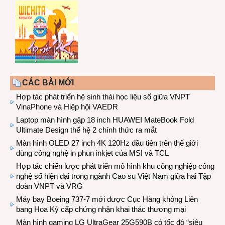
CÁC BÀI MỚI
Hợp tác phát triển hệ sinh thái học liệu số giữa VNPT
VinaPhone và Hiệp hội VAEDR
Laptop màn hình gập 18 inch HUAWEI MateBook Fold
Ultimate Design thế hệ 2 chính thức ra mắt
Màn hình OLED 27 inch 4K 120Hz đầu tiên trên thế giới
dùng công nghệ in phun inkjet của MSI và TCL
Hợp tác chiến lược phát triển mô hình khu công nghiệp công
nghệ số hiện đại trong ngành Cao su Việt Nam giữa hai Tập
đoàn VNPT và VRG
Máy bay Boeing 737-7 mới được Cục Hàng không Liên
bang Hoa Kỳ cấp chứng nhận khai thác thương mại
Màn hình gaming LG UltraGear 25G590B có tốc độ “siêu