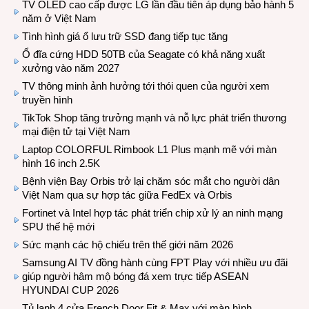
TV OLED cao cấp được LG lần đầu tiên áp dụng bảo hành 5
năm ở Việt Nam
Tình hình giá ổ lưu trữ SSD đang tiếp tục tăng
Ổ đĩa cứng HDD 50TB của Seagate có khả năng xuất
xưởng vào năm 2027
TV thông minh ảnh hưởng tới thói quen của người xem
truyền hình
TikTok Shop tăng trưởng mạnh và nỗ lực phát triển thương
mại điện tử tại Việt Nam
Laptop COLORFUL Rimbook L1 Plus mạnh mẽ với màn
hình 16 inch 2.5K
Bệnh viện Bay Orbis trở lại chăm sóc mắt cho người dân
Việt Nam qua sự hợp tác giữa FedEx và Orbis
Fortinet và Intel hợp tác phát triển chip xử lý an ninh mạng
SPU thế hệ mới
Sức mạnh các hộ chiếu trên thế giới năm 2026
Samsung AI TV đồng hành cùng FPT Play với nhiều ưu đãi
giúp người hâm mộ bóng đá xem trực tiếp ASEAN
HYUNDAI CUP 2026
Tủ lạnh 4 cửa French Door Fit & Max với màn hình