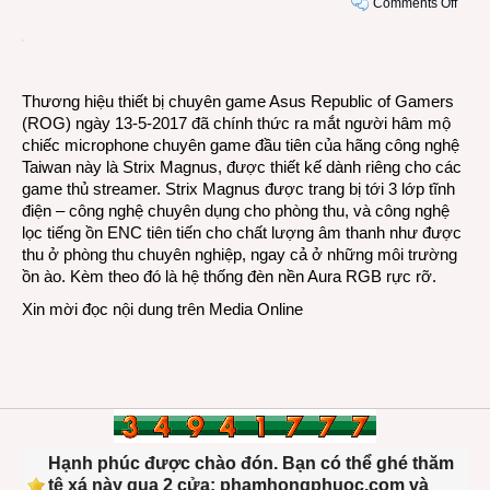
on
Comments Off
Asus
công
bố
micr
Thương hiệu thiết bị chuyên game Asus Republic of Gamers
chuy
(ROG) ngày 13-5-2017 đã chính thức ra mắt người hâm mộ
game
chiếc microphone chuyên game đầu tiên của hãng công nghệ
Strix
Taiwan này là Strix Magnus, được thiết kế dành riêng cho các
Magn
game thủ streamer. Strix Magnus được trang bị tới 3 lớp tĩnh
điện – công nghệ chuyên dụng cho phòng thu, và công nghệ
lọc tiếng ồn ENC tiên tiến cho chất lượng âm thanh như được
thu ở phòng thu chuyên nghiệp, ngay cả ở những môi trường
ồn ào. Kèm theo đó là hệ thống đèn nền Aura RGB rực rỡ.
Xin mời đọc nội dung trên
Media Online
Hạnh phúc được chào đón. Bạn có thể ghé thăm
tệ xá này qua 2 cửa: phamhongphuoc.com và