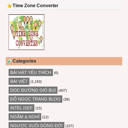
Time Zone Converter
Categories
BÀI HÁT YÊU THÍCH
(6)
BÀI VIẾT
(1,193)
DỌC ĐƯỜNG GIÓ BỤI
(407)
ĐỖ NGỌC TRANG BLOG
(36)
INTEL ISEF
(15)
NGẪM & NGHĨ
(12)
NGƯỢC XUÔI DÒNG ĐỜI
(107)