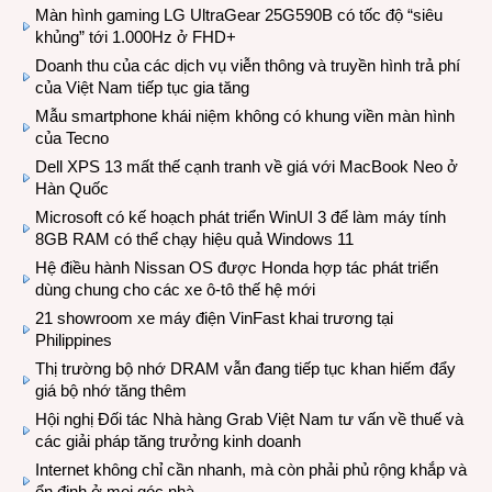
Màn hình gaming LG UltraGear 25G590B có tốc độ “siêu
khủng” tới 1.000Hz ở FHD+
Doanh thu của các dịch vụ viễn thông và truyền hình trả phí
của Việt Nam tiếp tục gia tăng
Mẫu smartphone khái niệm không có khung viền màn hình
của Tecno
Dell XPS 13 mất thế cạnh tranh về giá với MacBook Neo ở
Hàn Quốc
Microsoft có kế hoạch phát triển WinUI 3 để làm máy tính
8GB RAM có thể chạy hiệu quả Windows 11
Hệ điều hành Nissan OS được Honda hợp tác phát triển
dùng chung cho các xe ô-tô thế hệ mới
21 showroom xe máy điện VinFast khai trương tại
Philippines
Thị trường bộ nhớ DRAM vẫn đang tiếp tục khan hiếm đẩy
giá bộ nhớ tăng thêm
Hội nghị Đối tác Nhà hàng Grab Việt Nam tư vấn về thuế và
các giải pháp tăng trưởng kinh doanh
Internet không chỉ cần nhanh, mà còn phải phủ rộng khắp và
ổn định ở mọi góc nhà