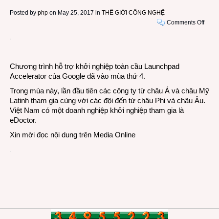
Posted by
php
on May 25, 2017 in
THẾ GIỚI CÔNG NGHỆ
on
Comments Off
Mùa
thứ
4
của
Chương trình hỗ trợ khởi nghiệp toàn cầu Launchpad
chươ
Accelerator của Google đã vào mùa thứ 4.
trình
Trong mùa này, lần đầu tiên các công ty từ châu Á và châu Mỹ
khởi
Latinh tham gia cùng với các đội đến từ châu Phi và châu Âu.
nghi
Việt Nam có một doanh nghiệp khởi nghiệp tham gia là
Goog
eDoctor.
Laun
Accel
Xin mời đọc nội dung trên
Media Online