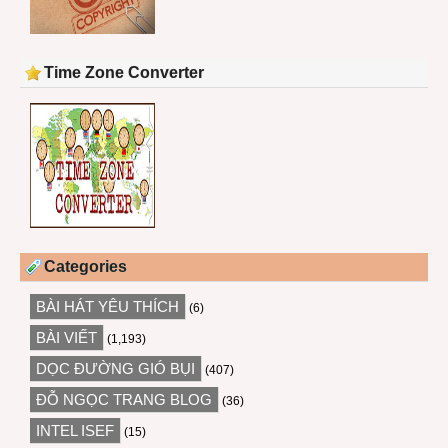
Time Zone Converter
Categories
BÀI HÁT YÊU THÍCH
(6)
BÀI VIẾT
(1,193)
DỌC ĐƯỜNG GIÓ BỤI
(407)
ĐỖ NGỌC TRANG BLOG
(36)
INTEL ISEF
(15)