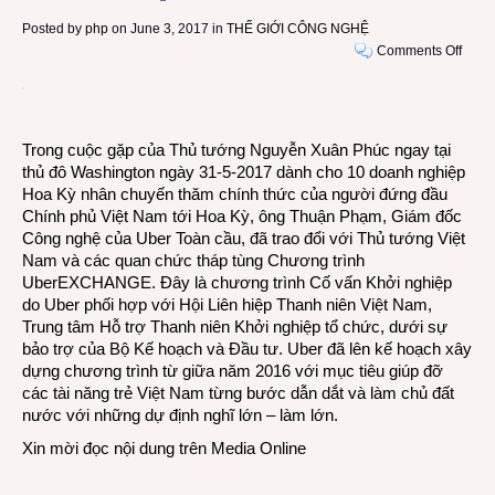
Posted by
php
on June 3, 2017 in
THẾ GIỚI CÔNG NGHỆ
on
Comments Off
Uber
thực
hiện
chươ
Trong cuộc gặp của Thủ tướng Nguyễn Xuân Phúc ngay tại
trình
thủ đô Washington ngày 31-5-2017 dành cho 10 doanh nghiệp
Cố
Hoa Kỳ nhân chuyến thăm chính thức của người đứng đầu
vấn
Chính phủ Việt Nam tới Hoa Kỳ, ông Thuận Phạm, Giám đốc
Khởi
Công nghệ của Uber Toàn cầu, đã trao đổi với Thủ tướng Việt
nghiê
Nam và các quan chức tháp tùng Chương trình
trợ
UberEXCHANGE. Đây là chương trình Cố vấn Khởi nghiệp
giúp
do Uber phối hợp với Hội Liên hiệp Thanh niên Việt Nam,
thanh
Trung tâm Hỗ trợ Thanh niên Khởi nghiệp tổ chức, dưới sự
niên
bảo trợ của Bộ Kế hoạch và Đầu tư. Uber đã lên kế hoạch xây
Việt
dựng chương trình từ giữa năm 2016 với mục tiêu giúp đỡ
Nam
các tài năng trẻ Việt Nam từng bước dẫn dắt và làm chủ đất
nước với những dự định nghĩ lớn – làm lớn.
Xin mời đọc nội dung trên
Media Online