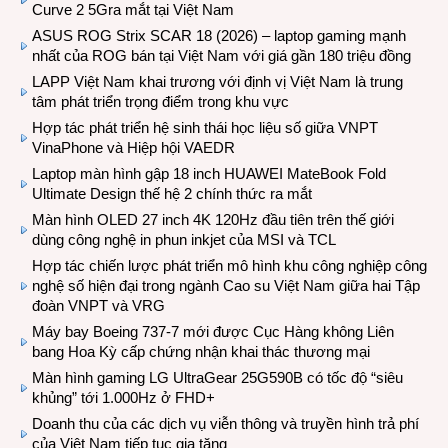
Curve 2 5Gra mắt tại Việt Nam
ASUS ROG Strix SCAR 18 (2026) – laptop gaming mạnh
nhất của ROG bán tại Việt Nam với giá gần 180 triệu đồng
LAPP Việt Nam khai trương với định vị Việt Nam là trung
tâm phát triển trọng điểm trong khu vực
Hợp tác phát triển hệ sinh thái học liệu số giữa VNPT
VinaPhone và Hiệp hội VAEDR
Laptop màn hình gập 18 inch HUAWEI MateBook Fold
Ultimate Design thế hệ 2 chính thức ra mắt
Màn hình OLED 27 inch 4K 120Hz đầu tiên trên thế giới
dùng công nghệ in phun inkjet của MSI và TCL
Hợp tác chiến lược phát triển mô hình khu công nghiệp công
nghệ số hiện đại trong ngành Cao su Việt Nam giữa hai Tập
đoàn VNPT và VRG
Máy bay Boeing 737-7 mới được Cục Hàng không Liên
bang Hoa Kỳ cấp chứng nhận khai thác thương mại
Màn hình gaming LG UltraGear 25G590B có tốc độ “siêu
khủng” tới 1.000Hz ở FHD+
Doanh thu của các dịch vụ viễn thông và truyền hình trả phí
của Việt Nam tiếp tục gia tăng