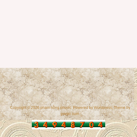
Copyright © 2026 phạm hồng phước. Powered by
Wordpress
, Theme by
gazpo.com
.