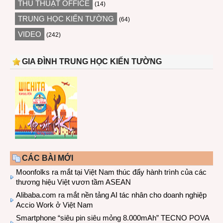
THỦ THUẬT OFFICE
(14)
TRUNG HỌC KIẾN TƯỜNG
(64)
VIDEO
(242)
GIA ĐÌNH TRUNG HỌC KIẾN TƯỜNG
CÁC BÀI MỚI
Moonfolks ra mắt tại Việt Nam thúc đẩy hành trình của các
thương hiệu Việt vươn tầm ASEAN
Alibaba.com ra mắt nền tảng AI tác nhân cho doanh nghiệp
Accio Work ở Việt Nam
Smartphone “siêu pin siêu mỏng 8.000mAh” TECNO POVA