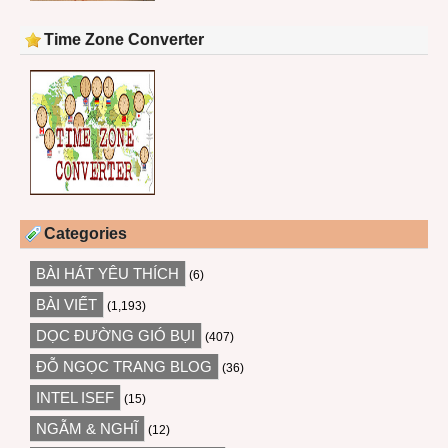
Time Zone Converter
Categories
BÀI HÁT YÊU THÍCH
(6)
BÀI VIẾT
(1,193)
DỌC ĐƯỜNG GIÓ BỤI
(407)
ĐỖ NGỌC TRANG BLOG
(36)
INTEL ISEF
(15)
NGẪM & NGHĨ
(12)