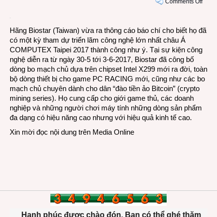
on
Comments Off
Biost
trình
Hãng Biostar (Taiwan) vừa ra thông cáo báo chí cho biết họ đã
diễn
có một kỳ tham dự triển lãm công nghệ lớn nhất châu Á
nhiều
COMPUTEX Taipei 2017 thành công như ý. Tại sự kiện công
bo
nghệ diễn ra từ ngày 30-5 tới 3-6-2017, Biostar đã công bố
mạch
dòng bo mạch chủ dựa trên chipset Intel X299 mới ra đời, toàn
chủ
bộ dòng thiết bị cho game PC RACING mới, cũng như các bo
mới
mạch chủ chuyên dành cho dân “đào tiền ảo Bitcoin” (crypto
tại
mining series). Họ cung cấp cho giới game thủ, các doanh
COM
nghiệp và những người chơi máy tính những dòng sản phẩm
2017
đa dạng có hiệu năng cao nhưng với hiệu quả kinh tế cao.
Xin mời đọc nội dung trên
Media Online
Hạnh phúc được chào đón. Bạn có thể ghé thăm