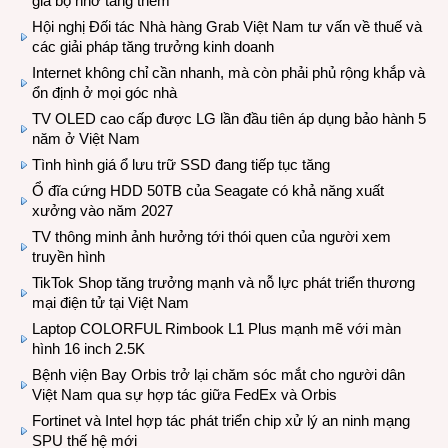
giá bộ nhớ tăng thêm
Hội nghị Đối tác Nhà hàng Grab Việt Nam tư vấn về thuế và
các giải pháp tăng trưởng kinh doanh
Internet không chỉ cần nhanh, mà còn phải phủ rộng khắp và
ổn định ở mọi góc nhà
TV OLED cao cấp được LG lần đầu tiên áp dụng bảo hành 5
năm ở Việt Nam
Tình hình giá ổ lưu trữ SSD đang tiếp tục tăng
Ổ đĩa cứng HDD 50TB của Seagate có khả năng xuất
xưởng vào năm 2027
TV thông minh ảnh hưởng tới thói quen của người xem
truyền hình
TikTok Shop tăng trưởng mạnh và nỗ lực phát triển thương
mại điện tử tại Việt Nam
Laptop COLORFUL Rimbook L1 Plus mạnh mẽ với màn
hình 16 inch 2.5K
Bệnh viện Bay Orbis trở lại chăm sóc mắt cho người dân
Việt Nam qua sự hợp tác giữa FedEx và Orbis
Fortinet và Intel hợp tác phát triển chip xử lý an ninh mạng
SPU thế hệ mới