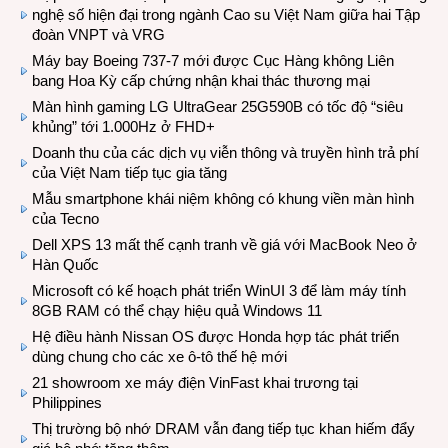
nghệ số hiện đại trong ngành Cao su Việt Nam giữa hai Tập
đoàn VNPT và VRG
Máy bay Boeing 737-7 mới được Cục Hàng không Liên
bang Hoa Kỳ cấp chứng nhận khai thác thương mại
Màn hình gaming LG UltraGear 25G590B có tốc độ “siêu
khủng” tới 1.000Hz ở FHD+
Doanh thu của các dịch vụ viễn thông và truyền hình trả phí
của Việt Nam tiếp tục gia tăng
Mẫu smartphone khái niệm không có khung viền màn hình
của Tecno
Dell XPS 13 mất thế cạnh tranh về giá với MacBook Neo ở
Hàn Quốc
Microsoft có kế hoạch phát triển WinUI 3 để làm máy tính
8GB RAM có thể chạy hiệu quả Windows 11
Hệ điều hành Nissan OS được Honda hợp tác phát triển
dùng chung cho các xe ô-tô thế hệ mới
21 showroom xe máy điện VinFast khai trương tại
Philippines
Thị trường bộ nhớ DRAM vẫn đang tiếp tục khan hiếm đẩy