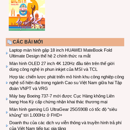
CÁC BÀI MỚI
Laptop màn hình gập 18 inch HUAWEI MateBook Fold
Ultimate Design thế hệ 2 chính thức ra mắt
Màn hình OLED 27 inch 4K 120Hz đầu tiên trên thế giới
dùng công nghệ in phun inkjet của MSI và TCL
Hợp tác chiến lược phát triển mô hình khu công nghiệp công
nghệ số hiện đại trong ngành Cao su Việt Nam giữa hai Tập
đoàn VNPT và VRG
Máy bay Boeing 737-7 mới được Cục Hàng không Liên
bang Hoa Kỳ cấp chứng nhận khai thác thương mại
Màn hình gaming LG UltraGear 25G590B có tốc độ “siêu
khủng” tới 1.000Hz ở FHD+
Doanh thu của các dịch vụ viễn thông và truyền hình trả phí
của Việt Nam tiếp tục gia tăng