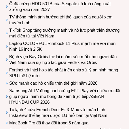
Ổ đĩa cứng HDD 50TB của Seagate có khả năng xuất
xưởng vào năm 2027
TV thông minh ảnh hưởng tới thói quen của người xem
truyền hình
TikTok Shop tăng trưởng mạnh và nỗ lực phát triển thương
mại điện tử tại Việt Nam
Laptop COLORFUL Rimbook L1 Plus mạnh mẽ với màn
hình 16 inch 2.5K
Bệnh viện Bay Orbis trở lại chăm sóc mắt cho người dân
Việt Nam qua sự hợp tác giữa FedEx và Orbis
Fortinet và Intel hợp tác phát triển chip xử lý an ninh mạng
SPU thế hệ mới
Sức mạnh các hộ chiếu trên thế giới năm 2026
Samsung AI TV đồng hành cùng FPT Play với nhiều ưu đãi
giúp người hâm mộ bóng đá xem trực tiếp ASEAN
HYUNDAI CUP 2026
Tủ lạnh 4 cửa French Door Fit & Max với màn hình
InstaView thế hệ mới được LG mở bán tại Việt Nam
MacBook Pro đã thay đổi trong 5 năm qua