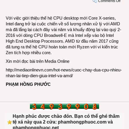
on
Comments Off
Cuộc
chạy
Với việc giới thiệu thế hệ CPU desktop mới Core X-series,
đua
Intel đang trở lại cuộc chiến về số lượng nhân xử lý với AMD
CPU
mà đã lắng lại cách đây vài năm và khuấy động lại vào quý 2-
nhiều
2016 với dòng CPU Broadwell-E mà Intel xếp vào bộ Intel
nhân
High End Desktop Processors. AMD từ đầu năm 2017 cũng
lại
đã tung ra thế hệ CPU hoàn toàn mới Ryzen với vi kiến trúc
tiếp
Zen tích hợp nhiều core.
diễn
giửa
Xin mời đọc bài trên
Media Online
Intel
http://mediaonlinevn.com/hot-news/cuoc-chay-dua-cpu-nhieu-
và
nhan-lai-tiep-dien-giua-intel-va-amd/
AMD
PHẠM HỒNG PHƯỚC
Hạnh phúc được chào đón. Bạn có thể ghé thăm
tệ xá này qua 2 cửa: phamhongphuoc.com và
phamhongphuoc.net