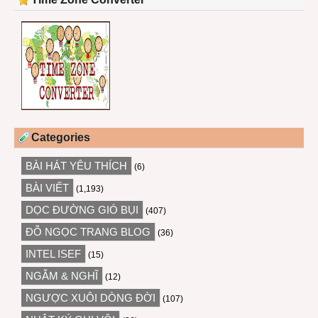
Categories
BÀI HÁT YÊU THÍCH
(6)
BÀI VIẾT
(1,193)
DỌC ĐƯỜNG GIÓ BỤI
(407)
ĐỖ NGỌC TRANG BLOG
(36)
INTEL ISEF
(15)
NGẪM & NGHĨ
(12)
NGƯỢC XUÔI DÒNG ĐỜI
(107)