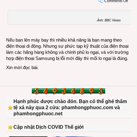
on
Comments Off
Điện
thoại
di
Ảnh: BBC News
động
trên
máy
Nếu bạn lên máy bay thì nhiều khả năng là bạn mang theo
bay
điện thoại di động. Nhưng sự phức tạp kỹ thuật của điện thoại
nguy
làm các hãng hàng không và chính phủ lo ngại, và với trường
hiểm
hợp điện thoại Samsung bị lỗi mới đây thì mối lo ngại là đúng.
thế
Xin mời
đọc bài
.
nào?
Hạnh phúc được chào đón. Bạn có thể ghé thăm
tệ xá này qua 2 cửa: phamhongphuoc.com và
phamhongphuoc.net
Cập nhật Dịch COVID Thế giới