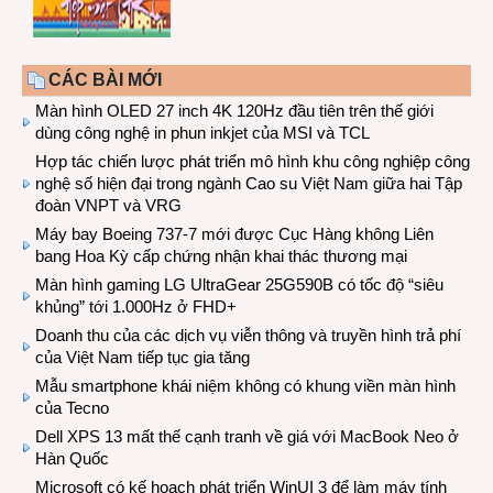
CÁC BÀI MỚI
Màn hình OLED 27 inch 4K 120Hz đầu tiên trên thế giới
dùng công nghệ in phun inkjet của MSI và TCL
Hợp tác chiến lược phát triển mô hình khu công nghiệp công
nghệ số hiện đại trong ngành Cao su Việt Nam giữa hai Tập
đoàn VNPT và VRG
Máy bay Boeing 737-7 mới được Cục Hàng không Liên
bang Hoa Kỳ cấp chứng nhận khai thác thương mại
Màn hình gaming LG UltraGear 25G590B có tốc độ “siêu
khủng” tới 1.000Hz ở FHD+
Doanh thu của các dịch vụ viễn thông và truyền hình trả phí
của Việt Nam tiếp tục gia tăng
Mẫu smartphone khái niệm không có khung viền màn hình
của Tecno
Dell XPS 13 mất thế cạnh tranh về giá với MacBook Neo ở
Hàn Quốc
Microsoft có kế hoạch phát triển WinUI 3 để làm máy tính