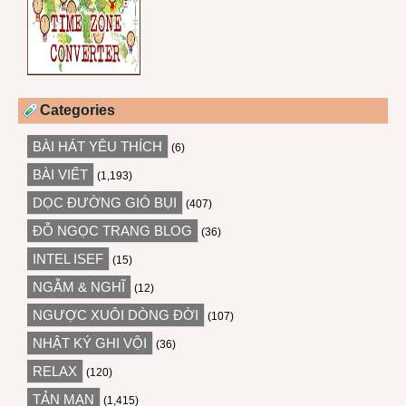
Categories
BÀI HÁT YÊU THÍCH
(6)
BÀI VIẾT
(1,193)
DỌC ĐƯỜNG GIÓ BỤI
(407)
ĐỖ NGỌC TRANG BLOG
(36)
INTEL ISEF
(15)
NGẪM & NGHĨ
(12)
NGƯỢC XUÔI DÒNG ĐỜI
(107)
NHẬT KÝ GHI VỘI
(36)
RELAX
(120)
TẢN MẠN
(1,415)