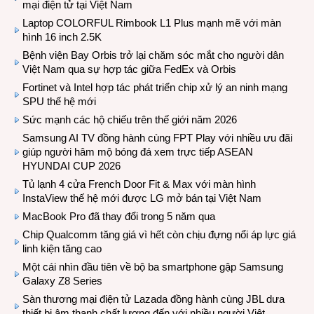
mại điện tử tại Việt Nam
Laptop COLORFUL Rimbook L1 Plus mạnh mẽ với màn
hình 16 inch 2.5K
Bệnh viện Bay Orbis trở lại chăm sóc mắt cho người dân
Việt Nam qua sự hợp tác giữa FedEx và Orbis
Fortinet và Intel hợp tác phát triển chip xử lý an ninh mạng
SPU thế hệ mới
Sức mạnh các hộ chiếu trên thế giới năm 2026
Samsung AI TV đồng hành cùng FPT Play với nhiều ưu đãi
giúp người hâm mộ bóng đá xem trực tiếp ASEAN
HYUNDAI CUP 2026
Tủ lạnh 4 cửa French Door Fit & Max với màn hình
InstaView thế hệ mới được LG mở bán tại Việt Nam
MacBook Pro đã thay đổi trong 5 năm qua
Chip Qualcomm tăng giá vì hết còn chịu đựng nổi áp lực giá
linh kiện tăng cao
Một cái nhìn đầu tiên về bộ ba smartphone gập Samsung
Galaxy Z8 Series
Sàn thương mại điện tử Lazada đồng hành cùng JBL dưa
thiết bị âm thanh chất lượng đến với nhiều người Việt