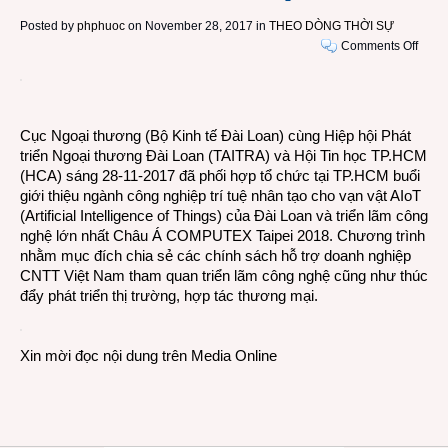
Posted by
phphuoc
on November 28, 2017 in
THEO DÒNG THỜI SỰ
on
Comments Off
Giới
thiệu
ngàn
công
Cục Ngoại thương (Bộ Kinh tế Đài Loan) cùng Hiệp hội Phát
nghi
triển Ngoại thương Đài Loan (TAITRA) và Hội Tin học TP.HCM
AIoT
(HCA) sáng 28-11-2017 đã phối hợp tổ chức tại TP.HCM buổi
Đài
giới thiệu ngành công nghiệp trí tuệ nhân tạo cho vạn vật AIoT
Loan
(Artificial Intelligence of Things) của Đài Loan và triển lãm công
và
nghệ lớn nhất Châu Á COMPUTEX Taipei 2018. Chương trình
triển
nhằm mục đích chia sẻ các chính sách hỗ trợ doanh nghiệp
lãm
CNTT Việt Nam tham quan triển lãm công nghệ cũng như thúc
công
đẩy phát triển thị trường, hợp tác thương mại.
nghệ
COM
Taipe
Xin mời đọc nội dung trên
Media Online
2018