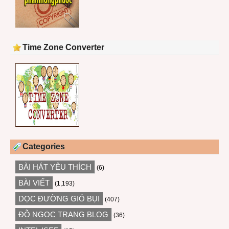
Time Zone Converter
Categories
BÀI HÁT YÊU THÍCH
(6)
BÀI VIẾT
(1,193)
DỌC ĐƯỜNG GIÓ BỤI
(407)
ĐỖ NGỌC TRANG BLOG
(36)