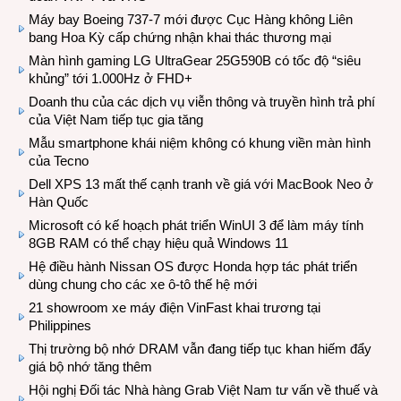
Máy bay Boeing 737-7 mới được Cục Hàng không Liên
bang Hoa Kỳ cấp chứng nhận khai thác thương mại
Màn hình gaming LG UltraGear 25G590B có tốc độ “siêu
khủng” tới 1.000Hz ở FHD+
Doanh thu của các dịch vụ viễn thông và truyền hình trả phí
của Việt Nam tiếp tục gia tăng
Mẫu smartphone khái niệm không có khung viền màn hình
của Tecno
Dell XPS 13 mất thế cạnh tranh về giá với MacBook Neo ở
Hàn Quốc
Microsoft có kế hoạch phát triển WinUI 3 để làm máy tính
8GB RAM có thể chạy hiệu quả Windows 11
Hệ điều hành Nissan OS được Honda hợp tác phát triển
dùng chung cho các xe ô-tô thế hệ mới
21 showroom xe máy điện VinFast khai trương tại
Philippines
Thị trường bộ nhớ DRAM vẫn đang tiếp tục khan hiếm đẩy
giá bộ nhớ tăng thêm
Hội nghị Đối tác Nhà hàng Grab Việt Nam tư vấn về thuế và