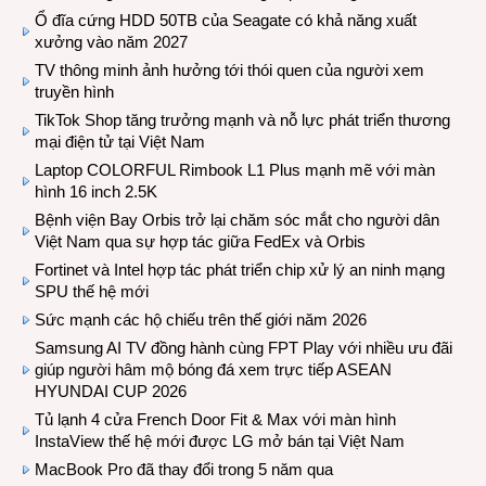
Ổ đĩa cứng HDD 50TB của Seagate có khả năng xuất
xưởng vào năm 2027
TV thông minh ảnh hưởng tới thói quen của người xem
truyền hình
TikTok Shop tăng trưởng mạnh và nỗ lực phát triển thương
mại điện tử tại Việt Nam
Laptop COLORFUL Rimbook L1 Plus mạnh mẽ với màn
hình 16 inch 2.5K
Bệnh viện Bay Orbis trở lại chăm sóc mắt cho người dân
Việt Nam qua sự hợp tác giữa FedEx và Orbis
Fortinet và Intel hợp tác phát triển chip xử lý an ninh mạng
SPU thế hệ mới
Sức mạnh các hộ chiếu trên thế giới năm 2026
Samsung AI TV đồng hành cùng FPT Play với nhiều ưu đãi
giúp người hâm mộ bóng đá xem trực tiếp ASEAN
HYUNDAI CUP 2026
Tủ lạnh 4 cửa French Door Fit & Max với màn hình
InstaView thế hệ mới được LG mở bán tại Việt Nam
MacBook Pro đã thay đổi trong 5 năm qua