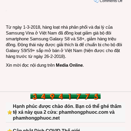
on
Comments Off
Smar
Sams
Gala
S8/S
Từ ngày 1-3-2018, hàng loạt nhà phân phối và đại lý của
giảm
Samsung Vina ở Việt Nam đã đồng loạt giảm giá bộ đôi
giá
smartphone Samsung Galaxy S8 và S8+, giảm hàng triệu
2,5
đồng. Động thái này được giải thích là để chuẩn bị cho bộ đôi
triệu
Galaxy S9/S9+ sắp mở bán ở Việt Nam (hiện được cho đặt
đồng
hàng trước từ ngày 26-2-2018).
Xin mời đọc nội dung trên
Media Online
.
Hạnh phúc được chào đón. Bạn có thể ghé thăm
tệ xá này qua 2 cửa: phamhongphuoc.com và
phamhongphuoc.net
Cập nhật Dịch COVID Thế giới