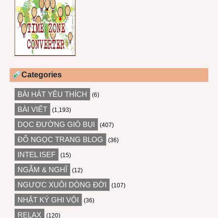
Categories
BÀI HÁT YÊU THÍCH
(6)
BÀI VIẾT
(1,193)
DỌC ĐƯỜNG GIÓ BỤI
(407)
ĐỖ NGỌC TRANG BLOG
(36)
INTEL ISEF
(15)
NGẪM & NGHĨ
(12)
NGƯỢC XUÔI DÒNG ĐỜI
(107)
NHẬT KÝ GHI VỘI
(36)
RELAX
(120)