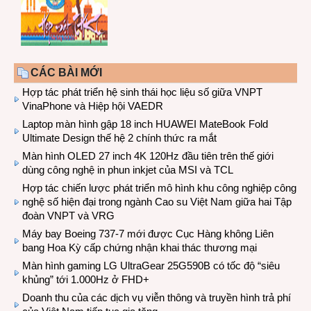
CÁC BÀI MỚI
Hợp tác phát triển hệ sinh thái học liệu số giữa VNPT
VinaPhone và Hiệp hội VAEDR
Laptop màn hình gập 18 inch HUAWEI MateBook Fold
Ultimate Design thế hệ 2 chính thức ra mắt
Màn hình OLED 27 inch 4K 120Hz đầu tiên trên thế giới
dùng công nghệ in phun inkjet của MSI và TCL
Hợp tác chiến lược phát triển mô hình khu công nghiệp công
nghệ số hiện đại trong ngành Cao su Việt Nam giữa hai Tập
đoàn VNPT và VRG
Máy bay Boeing 737-7 mới được Cục Hàng không Liên
bang Hoa Kỳ cấp chứng nhận khai thác thương mại
Màn hình gaming LG UltraGear 25G590B có tốc độ “siêu
khủng” tới 1.000Hz ở FHD+
Doanh thu của các dịch vụ viễn thông và truyền hình trả phí