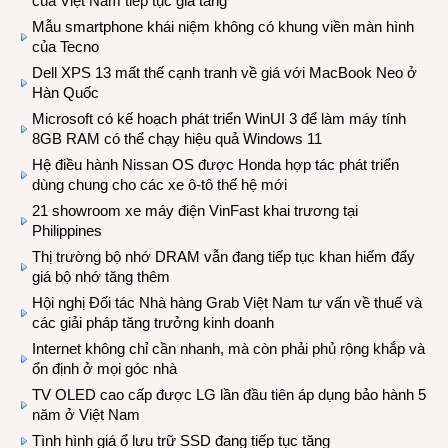
của Việt Nam tiếp tục gia tăng
Mẫu smartphone khái niệm không có khung viền màn hình
của Tecno
Dell XPS 13 mất thế cạnh tranh về giá với MacBook Neo ở
Hàn Quốc
Microsoft có kế hoạch phát triển WinUI 3 để làm máy tính
8GB RAM có thể chạy hiệu quả Windows 11
Hệ điều hành Nissan OS được Honda hợp tác phát triển
dùng chung cho các xe ô-tô thế hệ mới
21 showroom xe máy điện VinFast khai trương tại
Philippines
Thị trường bộ nhớ DRAM vẫn đang tiếp tục khan hiếm đẩy
giá bộ nhớ tăng thêm
Hội nghị Đối tác Nhà hàng Grab Việt Nam tư vấn về thuế và
các giải pháp tăng trưởng kinh doanh
Internet không chỉ cần nhanh, mà còn phải phủ rộng khắp và
ổn định ở mọi góc nhà
TV OLED cao cấp được LG lần đầu tiên áp dụng bảo hành 5
năm ở Việt Nam
Tình hình giá ổ lưu trữ SSD đang tiếp tục tăng