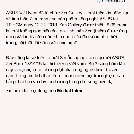
on
Comments Off
ASU
ASUS Việt Nam đã tổ chức ZenGallery – một triển lãm độc lập
Việt
về tinh thần Zen trong các sản phẩm công nghệ ASUS tại
Nam
TP.HCM ngày 12-12-2018. Zen Gallery được thiết kế để mang
mở
lại một không gian hiện đại, nơi tinh thần Zen (thiền) được ứng
triển
dụng và lan tỏa đến các khía cạnh của đời sống như thời
lãm
trang, nội thất, lối sống và công nghệ.
công
nghệ
và
Đây cũng là sự kiện ra mắt 3 mẫu laptop cao cấp mới ASUS
nghệ
ZenBook 13/14/15 tại thị trường ViệtNam. Bộ 3 sản phẩm lần
thuật
này là đại diện cho những đột phá công nghệ được truyền
Zen
cảm hứng bởi tinh thần Zen – mang đến một trải nghiệm cân
Galle
bằng, hài hòa và đầy tận hưởng trong đời sống hiện đại.
Xin mời đọc nội dung trên
MediaOnline
.