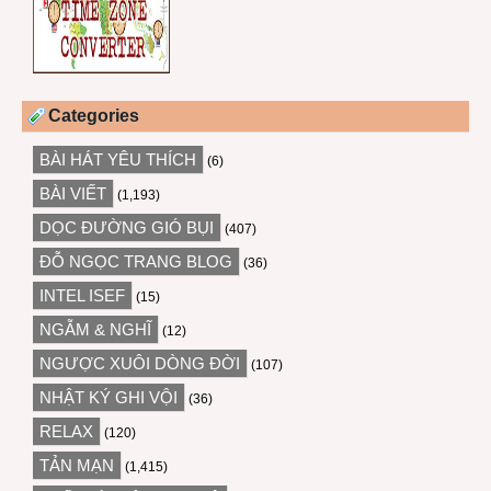
Categories
BÀI HÁT YÊU THÍCH
(6)
BÀI VIẾT
(1,193)
DỌC ĐƯỜNG GIÓ BỤI
(407)
ĐỖ NGỌC TRANG BLOG
(36)
INTEL ISEF
(15)
NGẪM & NGHĨ
(12)
NGƯỢC XUÔI DÒNG ĐỜI
(107)
NHẬT KÝ GHI VỘI
(36)
RELAX
(120)
TẢN MẠN
(1,415)