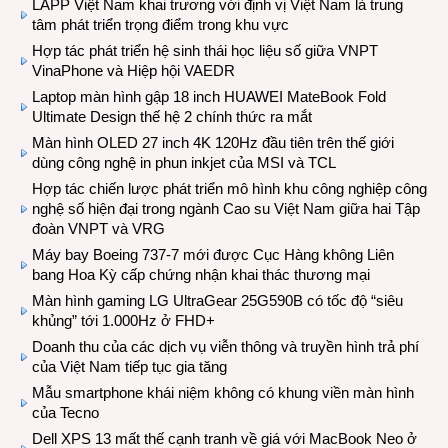
LAPP Việt Nam khai trương với định vị Việt Nam là trung
tâm phát triển trọng điểm trong khu vực
Hợp tác phát triển hệ sinh thái học liệu số giữa VNPT
VinaPhone và Hiệp hội VAEDR
Laptop màn hình gập 18 inch HUAWEI MateBook Fold
Ultimate Design thế hệ 2 chính thức ra mắt
Màn hình OLED 27 inch 4K 120Hz đầu tiên trên thế giới
dùng công nghệ in phun inkjet của MSI và TCL
Hợp tác chiến lược phát triển mô hình khu công nghiệp công
nghệ số hiện đại trong ngành Cao su Việt Nam giữa hai Tập
đoàn VNPT và VRG
Máy bay Boeing 737-7 mới được Cục Hàng không Liên
bang Hoa Kỳ cấp chứng nhận khai thác thương mại
Màn hình gaming LG UltraGear 25G590B có tốc độ “siêu
khủng” tới 1.000Hz ở FHD+
Doanh thu của các dịch vụ viễn thông và truyền hình trả phí
của Việt Nam tiếp tục gia tăng
Mẫu smartphone khái niệm không có khung viền màn hình
của Tecno
Dell XPS 13 mất thế cạnh tranh về giá với MacBook Neo ở