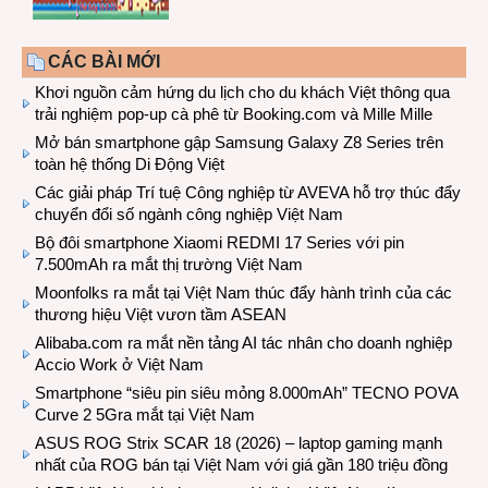
CÁC BÀI MỚI
Khơi nguồn cảm hứng du lịch cho du khách Việt thông qua
trải nghiệm pop-up cà phê từ Booking.com và Mille Mille
Mở bán smartphone gập Samsung Galaxy Z8 Series trên
toàn hệ thống Di Động Việt
Các giải pháp Trí tuệ Công nghiệp từ AVEVA hỗ trợ thúc đẩy
chuyển đổi số ngành công nghiệp Việt Nam
Bộ đôi smartphone Xiaomi REDMI 17 Series với pin
7.500mAh ra mắt thị trường Việt Nam
Moonfolks ra mắt tại Việt Nam thúc đẩy hành trình của các
thương hiệu Việt vươn tầm ASEAN
Alibaba.com ra mắt nền tảng AI tác nhân cho doanh nghiệp
Accio Work ở Việt Nam
Smartphone “siêu pin siêu mỏng 8.000mAh” TECNO POVA
Curve 2 5Gra mắt tại Việt Nam
ASUS ROG Strix SCAR 18 (2026) – laptop gaming mạnh
nhất của ROG bán tại Việt Nam với giá gần 180 triệu đồng