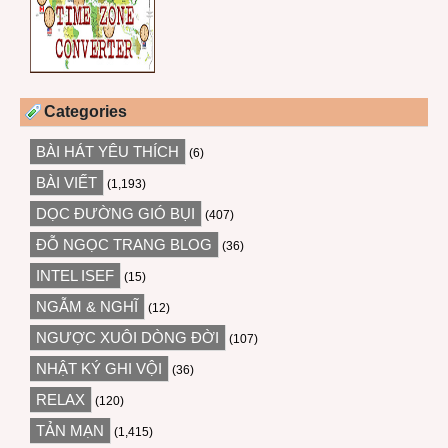
Categories
BÀI HÁT YÊU THÍCH
(6)
BÀI VIẾT
(1,193)
DỌC ĐƯỜNG GIÓ BỤI
(407)
ĐỖ NGỌC TRANG BLOG
(36)
INTEL ISEF
(15)
NGẪM & NGHĨ
(12)
NGƯỢC XUÔI DÒNG ĐỜI
(107)
NHẬT KÝ GHI VỘI
(36)
RELAX
(120)
TẢN MẠN
(1,415)