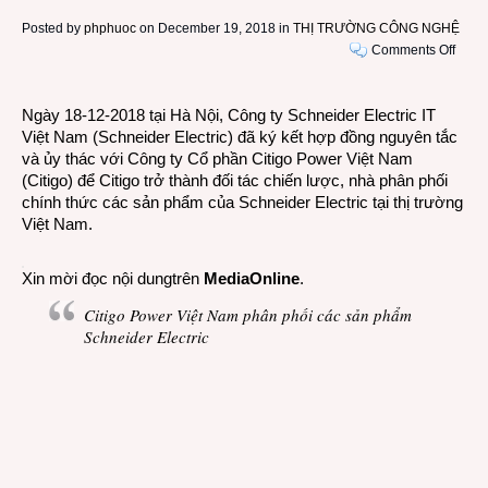
Posted by
phphuoc
on December 19, 2018 in
THỊ TRƯỜNG CÔNG NGHỆ
on
Comments Off
Citig
Powe
Ngày 18-12-2018 tại Hà Nội, Công ty Schneider Electric IT
Việt
Việt Nam (Schneider Electric) đã ký kết hợp đồng nguyên tắc
Nam
và ủy thác với Công ty Cổ phần Citigo Power Việt Nam
phân
(Citigo) để Citigo trở thành đối tác chiến lược, nhà phân phối
phối
chính thức các sản phẩm của Schneider Electric tại thị trường
các
Việt Nam.
sản
phẩm
Schn
Xin mời đọc nội dungtrên
MediaOnline
.
Electr
Citigo Power Việt Nam phân phối các sản phẩm
Schneider Electric