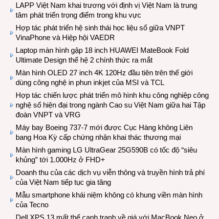
LAPP Việt Nam khai trương với định vị Việt Nam là trung
tâm phát triển trọng điểm trong khu vực
Hợp tác phát triển hệ sinh thái học liệu số giữa VNPT
VinaPhone và Hiệp hội VAEDR
Laptop màn hình gập 18 inch HUAWEI MateBook Fold
Ultimate Design thế hệ 2 chính thức ra mắt
Màn hình OLED 27 inch 4K 120Hz đầu tiên trên thế giới
dùng công nghệ in phun inkjet của MSI và TCL
Hợp tác chiến lược phát triển mô hình khu công nghiệp công
nghệ số hiện đại trong ngành Cao su Việt Nam giữa hai Tập
đoàn VNPT và VRG
Máy bay Boeing 737-7 mới được Cục Hàng không Liên
bang Hoa Kỳ cấp chứng nhận khai thác thương mại
Màn hình gaming LG UltraGear 25G590B có tốc độ “siêu
khủng” tới 1.000Hz ở FHD+
Doanh thu của các dịch vụ viễn thông và truyền hình trả phí
của Việt Nam tiếp tục gia tăng
Mẫu smartphone khái niệm không có khung viền màn hình
của Tecno
Dell XPS 13 mất thế cạnh tranh về giá với MacBook Neo ở