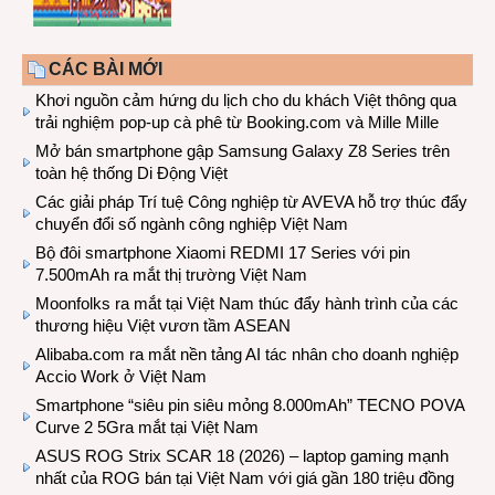
CÁC BÀI MỚI
Khơi nguồn cảm hứng du lịch cho du khách Việt thông qua
trải nghiệm pop-up cà phê từ Booking.com và Mille Mille
Mở bán smartphone gập Samsung Galaxy Z8 Series trên
toàn hệ thống Di Động Việt
Các giải pháp Trí tuệ Công nghiệp từ AVEVA hỗ trợ thúc đẩy
chuyển đổi số ngành công nghiệp Việt Nam
Bộ đôi smartphone Xiaomi REDMI 17 Series với pin
7.500mAh ra mắt thị trường Việt Nam
Moonfolks ra mắt tại Việt Nam thúc đẩy hành trình của các
thương hiệu Việt vươn tầm ASEAN
Alibaba.com ra mắt nền tảng AI tác nhân cho doanh nghiệp
Accio Work ở Việt Nam
Smartphone “siêu pin siêu mỏng 8.000mAh” TECNO POVA
Curve 2 5Gra mắt tại Việt Nam
ASUS ROG Strix SCAR 18 (2026) – laptop gaming mạnh
nhất của ROG bán tại Việt Nam với giá gần 180 triệu đồng