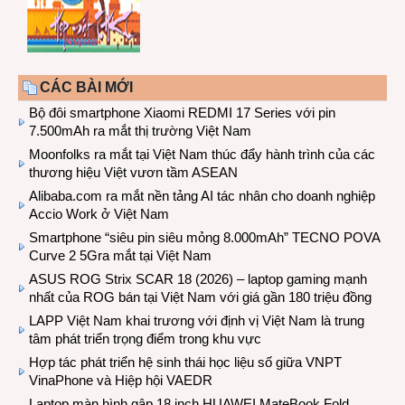
CÁC BÀI MỚI
Bộ đôi smartphone Xiaomi REDMI 17 Series với pin
7.500mAh ra mắt thị trường Việt Nam
Moonfolks ra mắt tại Việt Nam thúc đẩy hành trình của các
thương hiệu Việt vươn tầm ASEAN
Alibaba.com ra mắt nền tảng AI tác nhân cho doanh nghiệp
Accio Work ở Việt Nam
Smartphone “siêu pin siêu mỏng 8.000mAh” TECNO POVA
Curve 2 5Gra mắt tại Việt Nam
ASUS ROG Strix SCAR 18 (2026) – laptop gaming mạnh
nhất của ROG bán tại Việt Nam với giá gần 180 triệu đồng
LAPP Việt Nam khai trương với định vị Việt Nam là trung
tâm phát triển trọng điểm trong khu vực
Hợp tác phát triển hệ sinh thái học liệu số giữa VNPT
VinaPhone và Hiệp hội VAEDR
Laptop màn hình gập 18 inch HUAWEI MateBook Fold