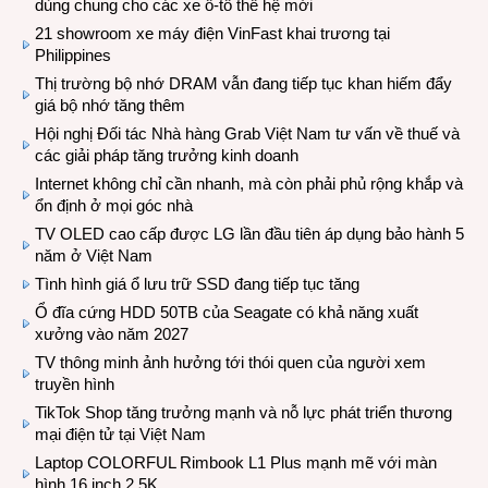
dùng chung cho các xe ô-tô thế hệ mới
21 showroom xe máy điện VinFast khai trương tại
Philippines
Thị trường bộ nhớ DRAM vẫn đang tiếp tục khan hiếm đẩy
giá bộ nhớ tăng thêm
Hội nghị Đối tác Nhà hàng Grab Việt Nam tư vấn về thuế và
các giải pháp tăng trưởng kinh doanh
Internet không chỉ cần nhanh, mà còn phải phủ rộng khắp và
ổn định ở mọi góc nhà
TV OLED cao cấp được LG lần đầu tiên áp dụng bảo hành 5
năm ở Việt Nam
Tình hình giá ổ lưu trữ SSD đang tiếp tục tăng
Ổ đĩa cứng HDD 50TB của Seagate có khả năng xuất
xưởng vào năm 2027
TV thông minh ảnh hưởng tới thói quen của người xem
truyền hình
TikTok Shop tăng trưởng mạnh và nỗ lực phát triển thương
mại điện tử tại Việt Nam
Laptop COLORFUL Rimbook L1 Plus mạnh mẽ với màn
hình 16 inch 2.5K