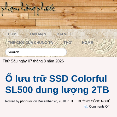
HOME
TẢN MẠN
BÀI VIẾT
THẾ GIỚI CỦA CHÚNG TA
THƠ
HOME
Thứ Sáu ngày 07 tháng 8 năm 2026
Ổ lưu trữ SSD Colorful
SL500 dung lượng 2TB
Posted by
phphuoc
on December 26, 2018 in
THỊ TRƯỜNG CÔNG NGHỆ
on
Comments Off
Ổ
lưu