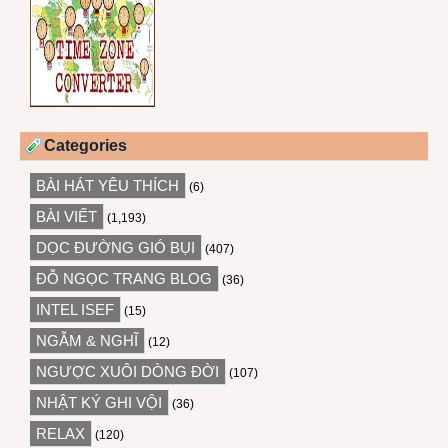
Categories
BÀI HÁT YÊU THÍCH
(6)
BÀI VIẾT
(1,193)
DỌC ĐƯỜNG GIÓ BỤI
(407)
ĐỖ NGỌC TRANG BLOG
(36)
INTEL ISEF
(15)
NGẪM & NGHĨ
(12)
NGƯỢC XUÔI DÒNG ĐỜI
(107)
NHẬT KÝ GHI VỘI
(36)
RELAX
(120)