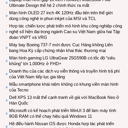
Ultimate Design thế hệ 2 chính thức ra mắt
Màn hình OLED 27 inch 4K 120Hz đầu tiên trên thế giới
dùng công nghệ in phun inkjet của MSI và TCL
Hợp tác chiến lược phát triển mô hình khu công nghiệp công
nghệ số hiện đại trong ngành Cao su Việt Nam giữa hai Tập
đoàn VNPT và VRG
Máy bay Boeing 737-7 mới được Cục Hàng không Liên
bang Hoa Kỳ cấp chứng nhận khai thác thương mại
Màn hình gaming LG UltraGear 25G590B có tốc độ “siêu
khủng” tới 1.000Hz ở FHD+
Doanh thu của các dịch vụ viễn thông và truyền hình trả phí
của Việt Nam tiếp tục gia tăng
Mẫu smartphone khái niệm không có khung viền màn hình
của Tecno
Dell XPS 13 mất thế cạnh tranh về giá với MacBook Neo ở
Hàn Quốc
Microsoft có kế hoạch phát triển WinUI 3 để làm máy tính
8GB RAM có thể chạy hiệu quả Windows 11
Hệ điều hành Nissan OS được Honda hợp tác phát triển