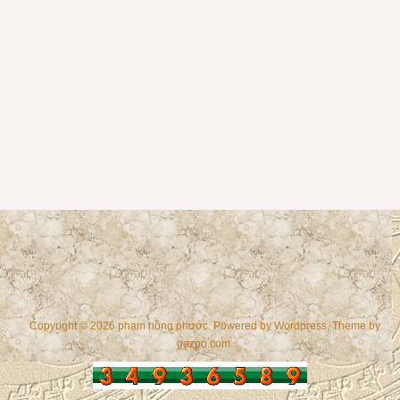
Copyright © 2026 phạm hồng phước. Powered by
Wordpress
, Theme by
gazpo.com
.