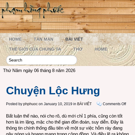
HOME
TẢN MẠN
BÀI VIẾT
THẾ GIỚI CỦA CHÚNG TA
THƠ
HOME
Thứ Năm ngày 06 tháng 8 năm 2026
Chuyện Lộc Hưng
on
Posted by
phphuoc
on January 10, 2019 in
BÀI VIẾT
Comments Off
Chuy
Bất luận thế nào, nói cho rõ, dù mới chỉ 1 phía, cũng còn tốt
Lộc
hơn là im lặng, mặc cho thế gian đồn đoán, suy diễn. Đây là
Hưng
thông tin chính thống đầu tiên về một sự việc hỗm rày đang
gây nóng và hoang mang trong cộng đồng. Và điều lẽ ra không