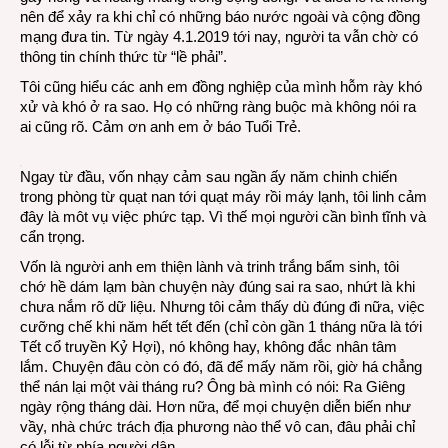
nên để xảy ra khi chỉ có những báo nước ngoài và cộng đồng
mạng đưa tin. Từ ngày 4.1.2019 tới nay, người ta vẫn chờ có
thông tin chính thức từ “lề phải”.
Tôi cũng hiểu các anh em đồng nghiệp của mình hỗm rày khó
xử và khó ở ra sao. Họ có những ràng buộc mà không nói ra
ai cũng rõ. Cảm ơn anh em ở báo Tuổi Trẻ.
Ngay từ đầu, vốn nhạy cảm sau ngần ấy năm chinh chiến
trong phòng từ quạt nan tới quạt máy rồi máy lạnh, tôi linh cảm
đây là môt vụ việc phức tạp. Vì thế mọi người cần bình tĩnh và
cẩn trọng.
Vốn là người anh em thiện lành và trinh trắng bẩm sinh, tôi
chớ hề dám lạm bàn chuyện này đúng sai ra sao, nhứt là khi
chưa nắm rõ dữ liệu. Nhưng tôi cảm thấy dù đúng đi nữa, việc
cưỡng chế khi năm hết tết đến (chỉ còn gần 1 tháng nữa là tới
Tết cổ truyền Kỷ Hợi), nó không hay, không đắc nhân tâm
lắm. Chuyện đâu còn có đó, đã để mấy năm rồi, giờ há chẳng
thể nán lại một vài tháng ru? Ông bà mình có nói: Ra Giêng
ngày rộng tháng dài. Hơn nữa, để mọi chuyện diễn biến như
vầy, nhà chức trách địa phương nào thể vô can, đâu phải chỉ
có lỗi từ phía người dân.