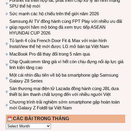
Fortinet và Intel hợp tác phát triển chip xử lý an ninh mạng
SPU thế hệ mới
Sức mạnh các hộ chiếu trên thế giới năm 2026
Samsung AI TV đồng hành cùng FPT Play với nhiều ưu đãi
giúp người hâm mộ bóng đá xem trực tiếp ASEAN
HYUNDAI CUP 2026
Tủ lạnh 4 cửa French Door Fit & Max với màn hình
InstaView thế hệ mới được LG mở bán tại Việt Nam
MacBook Pro đã thay đổi trong 5 năm qua
Chip Qualcomm tăng giá vì hết còn chịu đựng nổi áp lực giá
linh kiện tăng cao
Một cái nhìn đầu tiên về bộ ba smartphone gập Samsung
Galaxy Z8 Series
Sàn thương mại điện tử Lazada đồng hành cùng JBL dưa
thiết bị âm thanh chất lượng đến với nhiều người Việt
Chương trình trải nghiệm sớm smartphone gập hoàn toàn
mới Galaxy Z Fold8 tại Việt Nam
CÁC BÀI TRONG THÁNG
CÁC