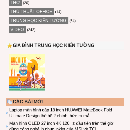
THƠ
(20)
THỦ THUẬT OFFICE
(14)
TRUNG HỌC KIẾN TƯỜNG
(64)
VIDEO
(242)
GIA ĐÌNH TRUNG HỌC KIẾN TƯỜNG
CÁC BÀI MỚI
Laptop màn hình gập 18 inch HUAWEI MateBook Fold
Ultimate Design thế hệ 2 chính thức ra mắt
Màn hình OLED 27 inch 4K 120Hz đầu tiên trên thế giới
dùng công nghệ in phun inkjet của MSI và TCL