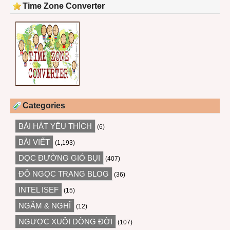
Time Zone Converter
Categories
BÀI HÁT YÊU THÍCH
(6)
BÀI VIẾT
(1,193)
DỌC ĐƯỜNG GIÓ BỤI
(407)
ĐỖ NGỌC TRANG BLOG
(36)
INTEL ISEF
(15)
NGẪM & NGHĨ
(12)
NGƯỢC XUÔI DÒNG ĐỜI
(107)