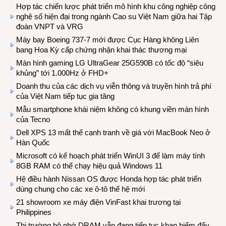
Hợp tác chiến lược phát triển mô hình khu công nghiệp công
nghệ số hiện đại trong ngành Cao su Việt Nam giữa hai Tập
đoàn VNPT và VRG
Máy bay Boeing 737-7 mới được Cục Hàng không Liên
bang Hoa Kỳ cấp chứng nhận khai thác thương mại
Màn hình gaming LG UltraGear 25G590B có tốc độ “siêu
khủng” tới 1.000Hz ở FHD+
Doanh thu của các dịch vụ viễn thông và truyền hình trả phí
của Việt Nam tiếp tục gia tăng
Mẫu smartphone khái niệm không có khung viền màn hình
của Tecno
Dell XPS 13 mất thế cạnh tranh về giá với MacBook Neo ở
Hàn Quốc
Microsoft có kế hoạch phát triển WinUI 3 để làm máy tính
8GB RAM có thể chạy hiệu quả Windows 11
Hệ điều hành Nissan OS được Honda hợp tác phát triển
dùng chung cho các xe ô-tô thế hệ mới
21 showroom xe máy điện VinFast khai trương tại
Philippines
Thị trường bộ nhớ DRAM vẫn đang tiếp tục khan hiếm đẩy