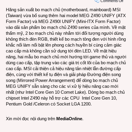
on
Comments Off
Dòng
Hãng sản xuất bo mạch chủ (motherboard, mainboard) MSI
bo
(Taiwan) vừa bổ sung thêm hai model MEG Z490 UNIFY (ATX
mạch
Form Factor) và MEG Z490I UNIFY (Mini-ITX Form Factor)
chủ
vào dải sản phẩm bo mạch chủ Z490 series của mình. Về mặt
MSI
thẩm mỹ, 2 bo mạch chủ này nhắm tới đối tượng người dùng
400
không thích đèn RGB, thiết kế bo mạch tông đen với hình rồng
UNIF
khắc nổi làm nổi bật lên phong cách huyền bí cùng cảm giác
serie
cao cấp mà không cần sử dụng tới đèn LED. Về mặt hiệu
sức
năng, hai mẫu bo mạch chủ mới hướng tới game thủ và người
mạnh
dùng cao cấp, tập trung vào các giá trị cốt lõi của bo mạch chủ
huyề
cao cấp. MSI cải thiện cả hiệu năng tản nhiệt lẫn đường cấp
bí
điện, cùng với thiết kế tụ điện và giải pháp Đường điện song
song (Mirrored Power Arrangement) để dòng bo mạch chủ
MEG UNIFY sẵn sàng cho các vi xử lý hiệu năng cao mới
nhất (như Intel Core Gen 10 Comet Lake). Dòng bo mạch chủ
chipset Intel Z490 này hỗ trợ các CPU Intel Core Gen 10,
Pentium Gold /Celeron có Socket LGA 1200.
Xin mời đọc nội dung trên
MediaOnline
.