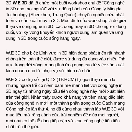
3D
W.E 3D
đã tổ chức một buổi workshop chủ đề “Công nghệ
ai
in 3D cho mọi người” với sự đồng hành của Công ty Mingda
cũng
Technology (Shenzhen, Trung Quốc) chuyên nghiên cứu phát
có
triển và sản xuất máy in 3D. Mục đích của workshop là để giới
thể
thiệu về công nghệ in 3D, các dòng máy in 3D cho người dùng
in
cuối, với kỳ vọng khuyến khích người dùng làm quen và ứng
3D
dụng in 3D trong cuộc sống hàng ngày.
W.E 3D cho biết: Lĩnh vực in 3D hiện đang phát triển rất nhanh
chóng trên toàn thế giới, được sử dụng đa dạng vào nhiều lĩnh
vực trong đời sống, mang tính ứng dụng cao từ việc sản xuất
kinh doanh cho tới phục vụ sở thích cá nhân.
W.E 3D
có trụ sở tại Q.12 (TP.HCM) tự giới thiệu mình là
những người trẻ có niềm đam mê mãnh liệt với công nghệ in
3D ngay từ những ngày đầu tiên công nghệ này mới xuất hiện
trên thế giới. Nhận thấy được khả năng và tiềm năng đặc biệt
của công nghệ in mới, một thành phần trong cuộc Cách mạng
Công nghiệp lần thứ 4, họ đã cùng nhau thành lập W.E 3D với
mục tiêu mở rộng cánh cửa trải nghiệm để giúp mọi người,
mọi nhà có thể dễ dàng tiếp cận với các công nghệ tiên tiến
nhất trên thế giới.