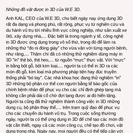
Những đồ vật được in 3D của W.E 3D.
Anh KAL, CEO của W.E 3D, cho biết ngày nay ứng dụng 3D
rất đa dạng và phong phú, rất rộng, phục vụ từ nghiên cứu và
du hành vũ trụ tới nhiều lĩnh vực công nghiệp, như sản xuất xe
ôtô, xây dựng nhà,… Đặc biệt là trong ngành y tế, công nghệ
in 3D được ứng dụng trong vô số thứ, trong đó để làm ra
những thứ “đo ni đóng giày” cho vừa vặn với từng người bệnh,
như răng,… Thậm chí đã có những thử nghiệm dùng máy in
3D ”in” thịt bò, thịt heo,… từ nguồn “mực” thực vật. Với “mực”
in bằng bột gỗ, bột kim loại,… người ta có thể in 3D ra các
món đồ gỗ, kim loại mà phương pháp tiện hay đúc truyền
thống phải “bó tay”. Các nhà khoa học đang thử nghiệm “in”
3D những bộ phận cơ thể con người bằng tế bào gốc của
chính bệnh nhân để phục vụ cho các chỉ định ghép tạng mà
không cần phải dài cổ chờ đợi tạng được ai đó hiến tặng.
Người ta cũng đã thử nghiệm thành công việc in 3D những
dụng cụ, bộ phận thay thế,… trên trạm quỹ đạo để phục vụ
cho các chuyến du hành vũ trụ. Trong cuộc sống thường
ngày, người ta có thể ứng dụng in 3D để chế tạo các món đồ
vật cần thiết, ngay cả các món công cụ, chế tạo đồ chơi, vật
dụng trong nhà. Ngày nay, mọi người đều có thể tiếp cận với