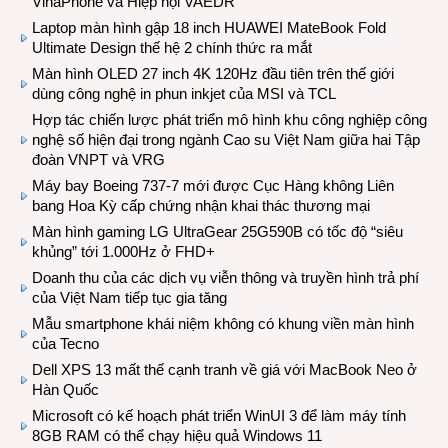
VinaPhone và Hiệp hội VAEDR
Laptop màn hình gập 18 inch HUAWEI MateBook Fold
Ultimate Design thế hệ 2 chính thức ra mắt
Màn hình OLED 27 inch 4K 120Hz đầu tiên trên thế giới
dùng công nghệ in phun inkjet của MSI và TCL
Hợp tác chiến lược phát triển mô hình khu công nghiệp công
nghệ số hiện đại trong ngành Cao su Việt Nam giữa hai Tập
đoàn VNPT và VRG
Máy bay Boeing 737-7 mới được Cục Hàng không Liên
bang Hoa Kỳ cấp chứng nhận khai thác thương mại
Màn hình gaming LG UltraGear 25G590B có tốc độ “siêu
khủng” tới 1.000Hz ở FHD+
Doanh thu của các dịch vụ viễn thông và truyền hình trả phí
của Việt Nam tiếp tục gia tăng
Mẫu smartphone khái niệm không có khung viền màn hình
của Tecno
Dell XPS 13 mất thế cạnh tranh về giá với MacBook Neo ở
Hàn Quốc
Microsoft có kế hoạch phát triển WinUI 3 để làm máy tính
8GB RAM có thể chạy hiệu quả Windows 11