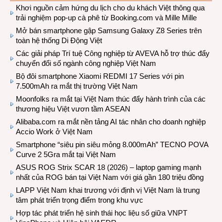
Khơi nguồn cảm hứng du lịch cho du khách Việt thông qua
trải nghiệm pop-up cà phê từ Booking.com và Mille Mille
Mở bán smartphone gập Samsung Galaxy Z8 Series trên
toàn hệ thống Di Động Việt
Các giải pháp Trí tuệ Công nghiệp từ AVEVA hỗ trợ thúc đẩy
chuyển đổi số ngành công nghiệp Việt Nam
Bộ đôi smartphone Xiaomi REDMI 17 Series với pin
7.500mAh ra mắt thị trường Việt Nam
Moonfolks ra mắt tại Việt Nam thúc đẩy hành trình của các
thương hiệu Việt vươn tầm ASEAN
Alibaba.com ra mắt nền tảng AI tác nhân cho doanh nghiệp
Accio Work ở Việt Nam
Smartphone “siêu pin siêu mỏng 8.000mAh” TECNO POVA
Curve 2 5Gra mắt tại Việt Nam
ASUS ROG Strix SCAR 18 (2026) – laptop gaming mạnh
nhất của ROG bán tại Việt Nam với giá gần 180 triệu đồng
LAPP Việt Nam khai trương với định vị Việt Nam là trung
tâm phát triển trọng điểm trong khu vực
Hợp tác phát triển hệ sinh thái học liệu số giữa VNPT