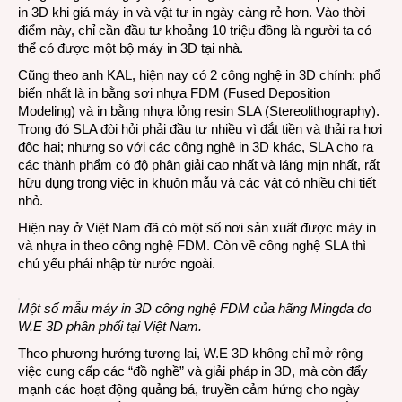
in 3D khi giá máy in và vật tư in ngày càng rẻ hơn. Vào thời
điểm này, chỉ cần đầu tư khoảng 10 triệu đồng là người ta có
thể có được một bộ máy in 3D tại nhà.
Cũng theo anh KAL, hiện nay có 2 công nghệ in 3D chính: phổ
biến nhất là in bằng sơi nhựa FDM (Fused Deposition
Modeling) và in bằng nhựa lỏng resin SLA (Stereolithography).
Trong đó SLA đòi hỏi phải đầu tư nhiều vì đắt tiền và thải ra hơi
độc hại; nhưng so với các công nghệ in 3D khác, SLA cho ra
các thành phẩm có độ phân giải cao nhất và láng mịn nhất, rất
hữu dụng trong việc in khuôn mẫu và các vật có nhiều chi tiết
nhỏ.
Hiện nay ở Việt Nam đã có một số nơi sản xuất được máy in
và nhựa in theo công nghệ FDM. Còn về công nghệ SLA thì
chủ yếu phải nhập từ nước ngoài.
Một số mẫu máy in 3D công nghệ FDM của hãng Mingda do
W.E 3D phân phối tại Việt Nam.
Theo phương hướng tương lai, W.E 3D không chỉ mở rộng
việc cung cấp các “đồ nghề” và giải pháp in 3D, mà còn đẩy
mạnh các hoạt động quảng bá, truyền cảm hứng cho ngày