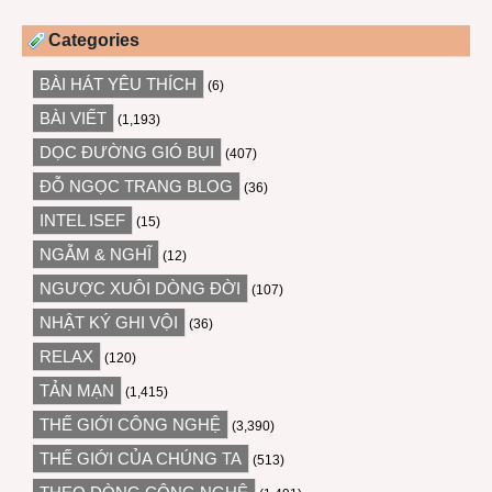
Categories
BÀI HÁT YÊU THÍCH
(6)
BÀI VIẾT
(1,193)
DỌC ĐƯỜNG GIÓ BỤI
(407)
ĐỖ NGỌC TRANG BLOG
(36)
INTEL ISEF
(15)
NGẪM & NGHĨ
(12)
NGƯỢC XUÔI DÒNG ĐỜI
(107)
NHẬT KÝ GHI VỘI
(36)
RELAX
(120)
TẢN MẠN
(1,415)
THẾ GIỚI CÔNG NGHỆ
(3,390)
THẾ GIỚI CỦA CHÚNG TA
(513)