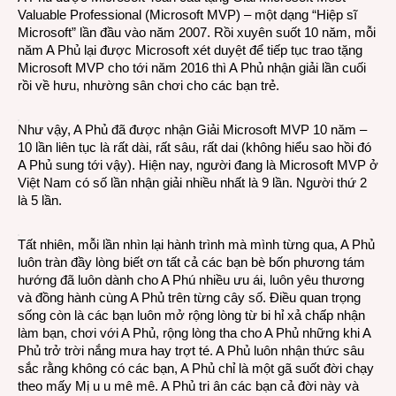
Valuable Professional (Microsoft MVP) – một dạng “Hiệp sĩ
Microsoft” lần đầu vào năm 2007. Rồi xuyên suốt 10 năm, mỗi
năm A Phủ lại được Microsoft xét duyệt để tiếp tục trao tặng
Microsoft MVP cho tới năm 2016 thì A Phủ nhận giải lần cuối
rồi về hưu, nhường sân chơi cho các bạn trẻ.
Như vậy, A Phủ đã được nhận Giải Microsoft MVP 10 năm –
10 lần liên tục là rất dài, rất sâu, rất dai (không hiểu sao hồi đó
A Phủ sung tới vậy). Hiện nay, người đang là Microsoft MVP ở
Việt Nam có số lần nhận giải nhiều nhất là 9 lần. Người thứ 2
là 5 lần.
Tất nhiên, mỗi lần nhìn lại hành trình mà mình từng qua, A Phủ
luôn tràn đầy lòng biết ơn tất cả các bạn bè bốn phương tám
hướng đã luôn dành cho A Phú nhiều ưu ái, luôn yêu thương
và đồng hành cùng A Phủ trên từng cây số. Điều quan trọng
sống còn là các bạn luôn mở rộng lòng từ bi hỉ xả chấp nhận
làm bạn, chơi với A Phủ, rộng lòng tha cho A Phủ những khi A
Phủ trở trời nắng mưa hay trợt té. A Phủ luôn nhận thức sâu
sắc rằng không có các bạn, A Phủ chỉ là một gã suốt đời chạy
theo mấy Mị u u mê mê. A Phủ tri ân các bạn cả đời này và