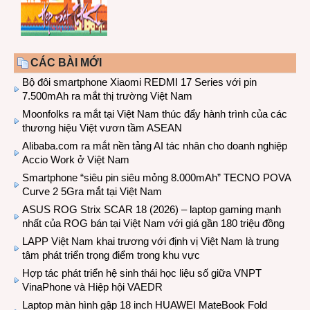
CÁC BÀI MỚI
Bộ đôi smartphone Xiaomi REDMI 17 Series với pin
7.500mAh ra mắt thị trường Việt Nam
Moonfolks ra mắt tại Việt Nam thúc đẩy hành trình của các
thương hiệu Việt vươn tầm ASEAN
Alibaba.com ra mắt nền tảng AI tác nhân cho doanh nghiệp
Accio Work ở Việt Nam
Smartphone “siêu pin siêu mỏng 8.000mAh” TECNO POVA
Curve 2 5Gra mắt tại Việt Nam
ASUS ROG Strix SCAR 18 (2026) – laptop gaming mạnh
nhất của ROG bán tại Việt Nam với giá gần 180 triệu đồng
LAPP Việt Nam khai trương với định vị Việt Nam là trung
tâm phát triển trọng điểm trong khu vực
Hợp tác phát triển hệ sinh thái học liệu số giữa VNPT
VinaPhone và Hiệp hội VAEDR
Laptop màn hình gập 18 inch HUAWEI MateBook Fold