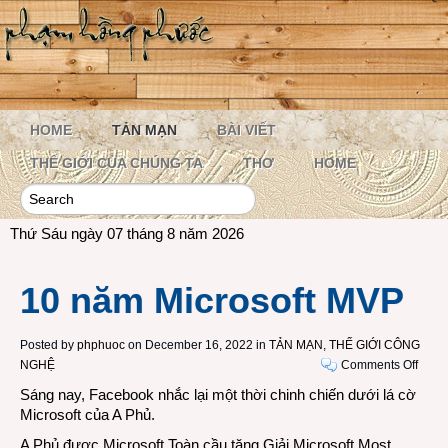
HOME
TẢN MẠN
BÀI VIẾT
THẾ GIỚI CỦA CHÚNG TA
THƠ
HOME
Thứ Sáu ngày 07 tháng 8 năm 2026
10 năm Microsoft MVP
Posted by
phphuoc
on December 16, 2022 in
TẢN MẠN
,
THẾ GIỚI CÔNG
on
NGHỆ
Comments Off
10
Sáng nay, Facebook nhắc lại một thời chinh chiến dưới lá cờ
năm
Microsoft của A Phủ.
Micro
A Phủ được Microsoft Toàn cầu tặng Giải Microsoft Most
MVP