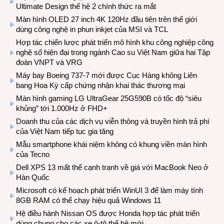
Ultimate Design thế hệ 2 chính thức ra mắt
Màn hình OLED 27 inch 4K 120Hz đầu tiên trên thế giới
dùng công nghệ in phun inkjet của MSI và TCL
Hợp tác chiến lược phát triển mô hình khu công nghiệp công
nghệ số hiện đại trong ngành Cao su Việt Nam giữa hai Tập
đoàn VNPT và VRG
Máy bay Boeing 737-7 mới được Cục Hàng không Liên
bang Hoa Kỳ cấp chứng nhận khai thác thương mại
Màn hình gaming LG UltraGear 25G590B có tốc độ “siêu
khủng” tới 1.000Hz ở FHD+
Doanh thu của các dịch vụ viễn thông và truyền hình trả phí
của Việt Nam tiếp tục gia tăng
Mẫu smartphone khái niệm không có khung viền màn hình
của Tecno
Dell XPS 13 mất thế cạnh tranh về giá với MacBook Neo ở
Hàn Quốc
Microsoft có kế hoạch phát triển WinUI 3 để làm máy tính
8GB RAM có thể chạy hiệu quả Windows 11
Hệ điều hành Nissan OS được Honda hợp tác phát triển
dùng chung cho các xe ô-tô thế hệ mới