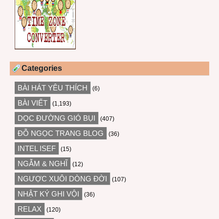
Categories
BÀI HÁT YÊU THÍCH
(6)
BÀI VIẾT
(1,193)
DỌC ĐƯỜNG GIÓ BỤI
(407)
ĐỖ NGỌC TRANG BLOG
(36)
INTEL ISEF
(15)
NGẪM & NGHĨ
(12)
NGƯỢC XUÔI DÒNG ĐỜI
(107)
NHẬT KÝ GHI VỘI
(36)
RELAX
(120)