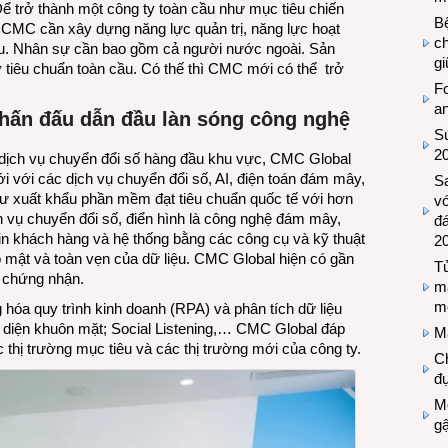
ể trở thành một công ty toàn cầu như mục tiêu chiến
Bệ
MC cần xây dựng năng lực quản trị, năng lực hoạt
c
ầu. Nhân sự cần bao gồm cả người nước ngoài. Sản
g
tiêu chuẩn toàn cầu. Có thế thì CMC mới có thể trở
Fo
a
hấn đấu
dẫn đầu làn sóng công nghệ
Sứ
2
p dịch vụ chuyển đổi số hàng đầu khu vực, CMC Global
 với các dịch vụ chuyển đổi số, AI, điện toán đám mây,
S
hư xuất khẩu phần mềm đạt tiêu chuẩn quốc tế với hơn
vớ
ịch vụ chuyển đổi số, điển hình là công nghệ đám mây,
đ
tin khách hàng và hệ thống bằng các công cụ và kỹ thuật
2
o mật và toàn vẹn của dữ liệu. CMC Global hiện có gần
Tủ
 chứng nhận.
m
m
 hóa quy trình kinh doanh (RPA) và phân tích dữ liệu
ận diện khuôn mặt; Social Listening,… CMC Global đáp
M
 thị trường mục tiêu và các thị trường mới của công ty.
Ch
đự
Mộ
g