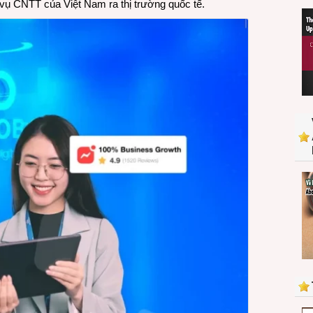
vụ CNTT của Việt Nam ra thị trường quốc tế.
dấu
ấn
trong
hành
trình
CMC
từ
Việt
Nam
tiến
ra
thế
giới