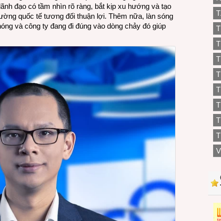
ãnh đạo có tầm nhìn rõ ràng, bắt kịp xu hướng và tạo
T
rường quốc tế tương đối thuận lợi. Thêm nữa, làn sóng
hóng và công ty đang đi đúng vào dòng chảy đó giúp
T
T
T
T
T
T
T
V