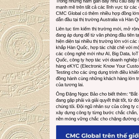
Trong những năm gần đây nhu cầu đẩy m
mạnh mẽ trên tất cả các lĩnh vực từ các
CMC Global có thêm nhiều hợp đồng lớn 
dẫn đầu tại thị trường Australia và Hàn Q
Liên tục tìm kiếm thị trường mới, mở r
đang áp dụng để từ văn phòng đầu tiên 
hiện diện tại nhiều thị trường lớn với c
khắp Hàn Quốc, hợp tác chặt chẽ với mộ
các công nghệ mới như AI, Big Data, Io
Quốc, công ty hợp tác với doanh nghiệp 
hàng eKYC (Electronic Know Your Custo
Testing cho các ứng dụng trình điều khiể
đồng hành cùng những khách hàng lớn tro
của tương lai.
Ông Đặng Ngọc Bảo cho biết thêm: “Bắt
đang gặp phải và giải quyết thật tốt, từ
chúng tôi. Đội ngũ nhân sự của công ty c
xây dựng công ty từng bước chắc chắn, 
nền móng vững chắc cho chặng đường dà