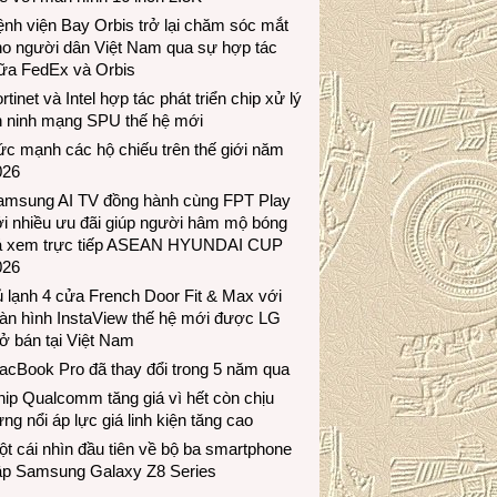
nh viện Bay Orbis trở lại chăm sóc mắt
ho người dân Việt Nam qua sự hợp tác
iữa FedEx và Orbis
rtinet và Intel hợp tác phát triển chip xử lý
n ninh mạng SPU thế hệ mới
c mạnh các hộ chiếu trên thế giới năm
026
amsung AI TV đồng hành cùng FPT Play
i nhiều ưu đãi giúp người hâm mộ bóng
á xem trực tiếp ASEAN HYUNDAI CUP
026
 lạnh 4 cửa French Door Fit & Max với
àn hình InstaView thế hệ mới được LG
ở bán tại Việt Nam
acBook Pro đã thay đổi trong 5 năm qua
ip Qualcomm tăng giá vì hết còn chịu
ng nổi áp lực giá linh kiện tăng cao
t cái nhìn đầu tiên về bộ ba smartphone
ập Samsung Galaxy Z8 Series