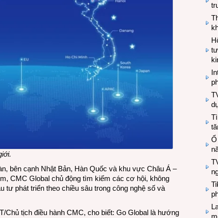
tr
T
kh
Hộ
tư
k
In
ph
T
d
Tì
tă
Ổ
n
iới
.
TV
àn, bên cạnh Nhật Bản, Hàn Quốc và khu vực Châu Á –
n
iểm, CMC Global chủ động tìm kiếm các cơ hội, không
T
ầu tư phát triển theo chiều sâu trong công nghệ số và
ph
L
/Chủ tịch điều hành CMC, cho biết: Go Global là hướng
mẽ