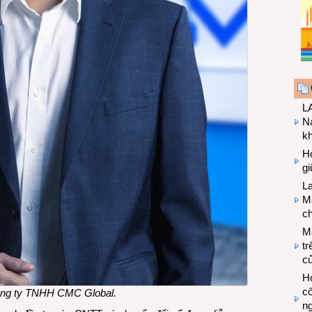
LA
Na
k
Hợ
g
L
Ma
ch
M
tr
c
Hợ
cô
ông ty TNHH CMC Global
.
n