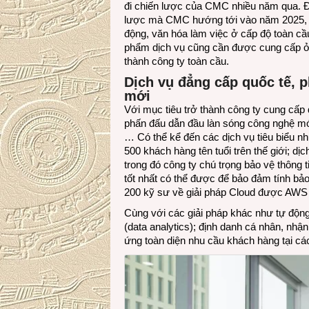
đi chiến lược của CMC nhiều năm qua. Đ
lược mà CMC hướng tới vào năm 2025, C
động, văn hóa làm việc ở cấp độ toàn c
phẩm dịch vụ cũng cần được cung cấp ở 
thành công ty toàn cầu.
Dịch vụ đẳng cấp quốc tế,
p
mới
Với mục tiêu trở thành công ty cung cấ
phấn đấu dẫn đầu làn sóng công nghệ mới
… Có thể kể đến các dịch vụ tiêu biểu n
500 khách hàng tên tuổi trên thế giới; d
trong đó công ty chú trọng bảo vệ thông 
tốt nhất có thể được để bảo đảm tính bả
200 kỹ sư về giải pháp Cloud được AWS
Cùng với các giải pháp khác như tự động
(data analytics); định danh cá nhân, nh
ứng toàn diện nhu cầu khách hàng tại các