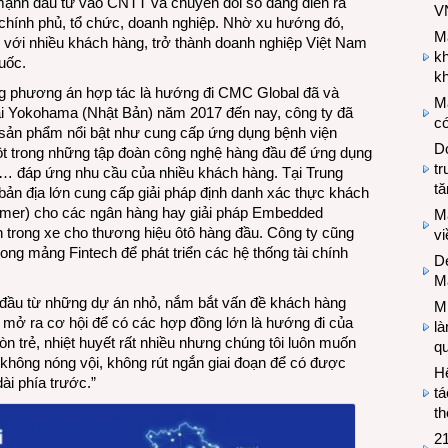
ạnh đầu tư vào CNTT và chuyển đổi số đang diễn ra
V
 chính phủ, tổ chức, doanh nghiệp. Nhờ xu hướng đó,
M
với nhiều khách hàng, trở thành doanh nghiệp Việt Nam
k
uốc.
kh
ộng phương án hợp tác là hướng đi CMC Global đã và
M
tại Yokohama (Nhật Bản) năm 2017 đến nay, công ty đã
có
ác sản phẩm nổi bật như cung cấp ứng dụng bệnh viện
Do
t trong những tập đoàn công nghệ hàng đầu để ứng dụng
tr
T… đáp ứng nhu cầu của nhiều khách hàng. Tại Trung
tă
bản địa lớn cung cấp giải pháp định danh xác thực khách
mer) cho các ngân hàng hay giải pháp Embedded
M
n trong xe cho thương hiệu ôtô hàng đầu. Công ty cũng
v
ng mảng Fintech để phát triển các hệ thống tài chính
De
M
 đầu từ những dự án nhỏ, nắm bắt vấn đề khách hàng
Mi
 đó mở ra cơ hội để có các hợp đồng lớn là hướng đi của
l
òn trẻ, nhiệt huyết rất nhiều nhưng chúng tôi luôn muốn
q
không nóng vội, không rút ngắn giai đoạn để có được
H
i phía trước.”
tá
th
2