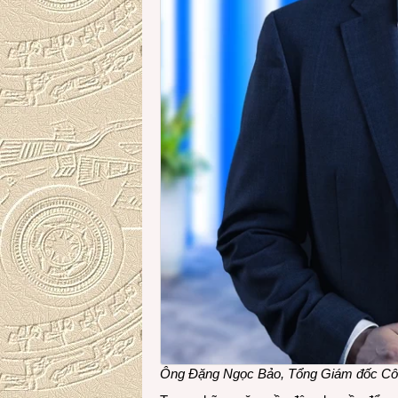
Ông Đặng Ngọc Bảo, Tổng
G
iám đốc C