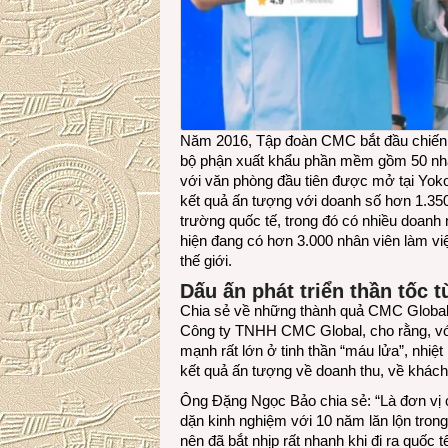
Năm 2016, Tập đoàn CMC bắt đầu chiến lư
bộ phận xuất khẩu phần mềm gồm 50 nhâ
với văn phòng đầu tiên được mở tại Yoko
kết quả ấn tượng với doanh số hơn 1.350
trường quốc tế, trong đó có nhiều doanh
hiện đang có hơn 3.000 nhân viên làm việ
thế giới.
Dấu ấn phát triển thần tốc t
Chia sẻ về những thành quả CMC Globa
Công ty TNHH CMC Global, cho rằng, với 
mạnh rất lớn ở tinh thần “máu lửa”, nhi
kết quả ấn tượng về doanh thu, về khách 
Ông Đặng Ngọc Bảo chia sẻ: “Là đơn vị c
dặn kinh nghiệm với 10 năm lăn lộn trong
nên đã bắt nhịp rất nhanh khi đi ra quố