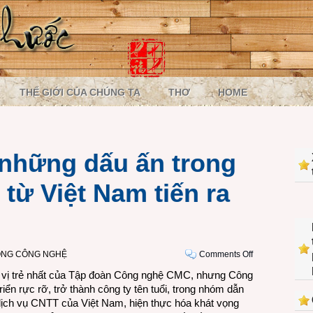
THẾ GIỚI CỦA CHÚNG TA
THƠ
HOME
những dấu ấn trong
từ Việt Nam tiến ra
on
ÒNG CÔNG NGHỆ
Comments Off
CMC
n vị trẻ nhất của Tập đoàn Công nghệ CMC, nhưng Công
Global
ển rực rỡ, trở thành công ty tên tuổi, trong nhóm dẫn
và
ịch vụ CNTT của Việt Nam, hiện thực hóa khát vọng
những