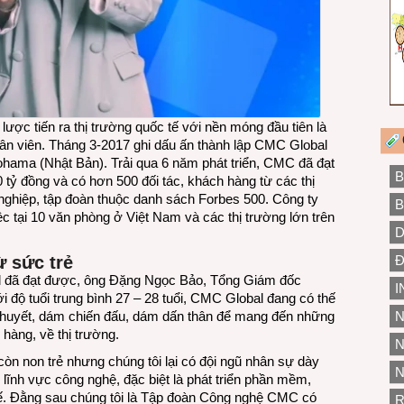
ợc tiến ra thị trường quốc tế với nền móng đầu tiên là
n viên. Tháng 3-2017 ghi dấu ấn thành lập CMC Global
hama (Nhật Bản). Trải qua 6 năm phát triển, CMC đã đạt
B
 tỷ đồng và có hơn 500 đối tác, khách hàng từ các thị
 nghiệp, tập đoàn thuộc danh sách Forbes 500. Công ty
B
c tại 10 văn phòng ở Việt Nam và các thị trường lớn trên
D
Đ
ừ sức trẻ
l đã đạt được, ông Đặng Ngọc Bảo, Tổng Giám đốc
I
độ tuổi trung bình 27 – 28 tuổi, CMC Global đang có thế
N
ệt huyết, dám chiến đấu, dám dấn thân để mang đến những
hàng, về thị trường.
N
òn non trẻ nhưng chúng tôi lại có đội ngũ nhân sự dày
N
 lĩnh vực công nghệ, đặc biệt là phát triển phần mềm,
c tế. Đằng sau chúng tôi là Tập đoàn Công nghệ CMC có
R