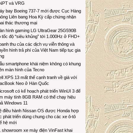
NPT và VRG
áy bay Boeing 737-7 mới được Cục Hàng
hông Liên bang Hoa Kỳ cấp chứng nhận
ai thác thương mại
àn hình gaming LG UltraGear 25G590B
 tốc độ “siêu khủng” tới 1.000Hz ở FHD+
anh thu của các dịch vụ viễn thông và
uyền hình trả phí của Việt Nam tiếp tục gia
ng
ẫu smartphone khái niệm không có khung
iền màn hình của Tecno
ll XPS 13 mất thế cạnh tranh về giá với
acBook Neo ở Hàn Quốc
crosoft có kế hoạch phát triển WinUI 3 để
àm máy tính 8GB RAM có thể chạy hiệu
uả Windows 11
ệ điều hành Nissan OS được Honda hợp
c phát triển dùng chung cho các xe ô-tô
ế hệ mới
1 showroom xe máy điện VinFast khai