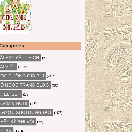
Categories
ÀI HÁT YÊU THÍCH
(6)
ÀI VIẾT
(1,193)
ỌC ĐƯỜNG GIÓ BỤI
(407)
Ỗ NGỌC TRANG BLOG
(36)
NTEL ISEF
(15)
GẪM & NGHĨ
(12)
GƯỢC XUÔI DÒNG ĐỜI
(107)
HẬT KÝ GHI VỘI
(36)
ELAX
(120)