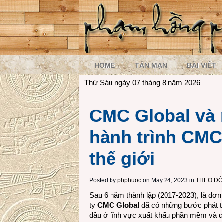
HOME
TẢN MẠN
BÀI VIẾT
Thứ Sáu ngày 07 tháng 8 năm 2026
CMC Global và 
hành trình CMC 
thế giới
Posted by
phphuoc
on May 24, 2023 in
THEO D
Sau 6 năm thành lập (2017-2023), là đơ
ty
CMC Global
đã có những bước phát tri
đầu ở lĩnh vực xuất khẩu phần mềm và d