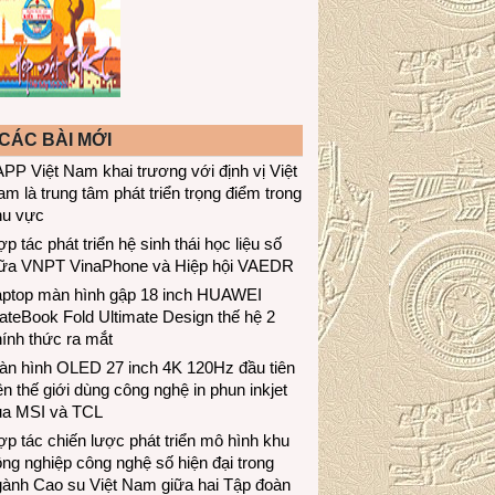
CÁC BÀI MỚI
PP Việt Nam khai trương với định vị Việt
m là trung tâm phát triển trọng điểm trong
hu vực
p tác phát triển hệ sinh thái học liệu số
iữa VNPT VinaPhone và Hiệp hội VAEDR
aptop màn hình gập 18 inch HUAWEI
teBook Fold Ultimate Design thế hệ 2
ính thức ra mắt
àn hình OLED 27 inch 4K 120Hz đầu tiên
ên thế giới dùng công nghệ in phun inkjet
ủa MSI và TCL
p tác chiến lược phát triển mô hình khu
ng nghiệp công nghệ số hiện đại trong
gành Cao su Việt Nam giữa hai Tập đoàn