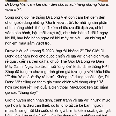
Di Động Việt cam kết đem đến cho khách hàng những “Giá trị
vượt trội”
.
Song song đó, hệ thống Di Động Việt còn cam kết đem đến
cho người dùng những “Giá trị vượt trội”, từ những sản phẩm
chính hãng chính thống, đi kèm nhiều ưu đãi dịch vụ, chính
sách bảo hành, hậu mãi vượt trội, như bảo hành 1 đổi 1 ngay
khi lỗi, hay bảo hành ngay cả khi máy rơi vỡ… và những trải
nghiệm mua sắm vượt trội.
Được biết, đầu tháng 5-2023, “người khổng lồ” Thế Giới Di
Động đã châm ngòi cho cuộc chiến về giá với chiến dịch “Giá
rẻ quá”, diễn ra trên cả hai chuỗi Thế Giới Di Động và Điện
Máy Xanh. Ngay lập tức. moộ “ông lớn” khác là hệ thống FPT
Shop đã tung ra chương trình giảm giá tương tự với khẩu hiệu
“Ở đâu ‘rẻ quá’ ở đây rẻ hơn”. Không thể đứng ngoài cuộc, Di
Động Việt cũng đã tham gia cuộc chiến với thông điệp “Rẻ
hơn các loại rẻ”. Kết quả là điện thoại, MacBook liên tục giảm
giá sâu “thủng đáy”.
Giới chuyên môn nhận định, cạnh tranh về giá với những mức
giá hợp lý là điều cần thiết, có lợi cho tất cả kẻ bán, người
mua. Nhưng một khi cuộc chiến giá bị mất kiểm soát, giảm giá
bất chấp, kéo quá dài sẽ phản tác dụng gây ra những cái hại