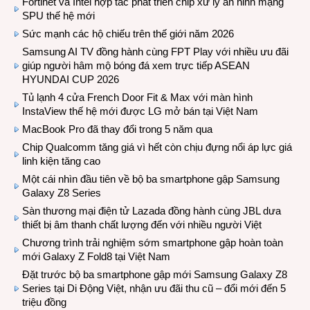
Fortinet và Intel hợp tác phát triển chip xử lý an ninh mạng
SPU thế hệ mới
Sức mạnh các hộ chiếu trên thế giới năm 2026
Samsung AI TV đồng hành cùng FPT Play với nhiều ưu đãi
giúp người hâm mộ bóng đá xem trực tiếp ASEAN
HYUNDAI CUP 2026
Tủ lạnh 4 cửa French Door Fit & Max với màn hình
InstaView thế hệ mới được LG mở bán tại Việt Nam
MacBook Pro đã thay đổi trong 5 năm qua
Chip Qualcomm tăng giá vì hết còn chịu đựng nổi áp lực giá
linh kiện tăng cao
Một cái nhìn đầu tiên về bộ ba smartphone gập Samsung
Galaxy Z8 Series
Sàn thương mại điện tử Lazada đồng hành cùng JBL dưa
thiết bị âm thanh chất lượng đến với nhiều người Việt
Chương trình trải nghiệm sớm smartphone gập hoàn toàn
mới Galaxy Z Fold8 tại Việt Nam
Đặt trước bộ ba smartphone gập mới Samsung Galaxy Z8
Series tại Di Động Việt, nhận ưu đãi thu cũ – đổi mới đến 5
triệu đồng