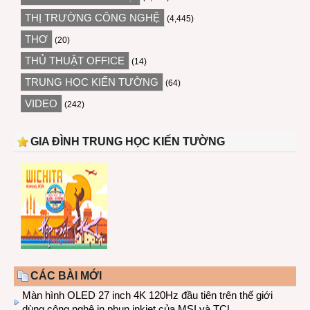
THỊ TRƯỜNG CÔNG NGHỆ
(4,445)
THƠ
(20)
THỦ THUẬT OFFICE
(14)
TRUNG HỌC KIẾN TƯỜNG
(64)
VIDEO
(242)
GIA ĐÌNH TRUNG HỌC KIẾN TƯỜNG
CÁC BÀI MỚI
Màn hình OLED 27 inch 4K 120Hz đầu tiên trên thế giới
dùng công nghệ in phun inkjet của MSI và TCL