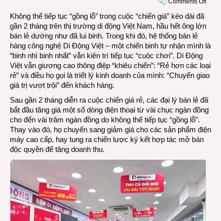
on
Comments Off
Thị
Không thể tiếp tục “gồng lỗ” trong cuộc “chiến giá” kéo dài đã
trườn
gần 2 tháng trên thị trường di động Việt Nam, hầu hết ông lớn
di
bán lẻ dường như đã lui binh. Trong khi đó, hệ thống bán lẻ
động
hàng công nghệ Di Động Việt – một chiến binh tự nhận mình là
Việt
“binh nhì binh nhất” vẫn kiên trì tiếp tục “cuộc chơi”. Di Động
sau
Việt vẫn giương cao thông điệp “khiêu chiến”: “Rẻ hơn các loại
gần
rẻ” và điều họ gọi là triết lý kinh doanh của mình: “Chuyển giao
2
giá trị vượt trội” đến khách hàng.
tháng
Sau gần 2 tháng diễn ra cuộc chiến giá rẻ, các đại lý bán lẻ đã
“chiế
bắt đầu tăng giá một số dòng điện thoại từ vài chục ngàn đồng
giá”
cho đến vài trăm ngàn đồng do không thể tiếp tục “gồng lỗ”.
Thay vào đó, họ chuyển sang giảm giá cho các sản phẩm điện
máy cao cấp, hay tung ra chiến lược ký kết hợp tác mở bán
độc quyền để tăng doanh thu.