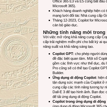
Office 365 E3 và E5 cũng bắt đầu 
Microsoft 365).
Khách hàng doanh nghiệp hiện có t
mạng lưới đối tác Nhà cung cấp G
Tháng 12-2023, Copilot for Micros
cán bộ giáo dục.
Những tính năng mới trong 
Với việc mở rộng khả năng cung cấp Copi
cấp trải nghiệm miễn phí cho bất kỳ ai 
năng suất và khả năng sáng tạo.
Copilot GPT
: cho phép người dùng
đề đặc biệt quan tâm. Một số Copi
gồm các lĩnh vực như thể dục, du l
Pro cũng sẽ có thể tạo Copilot G
Builder.
Ứng dụng di động Copilot
: hiện
tận dụng sức mạnh của Copilot ở m
cung cấp các tính năng tương tự 
Dall-E 3 để tạo hình ảnh. Bạn đọc 
để tải ứng dụng di động Copilot.
Copilot trong ứng dụng di động 
ứng dụng di động Microsoft 365 ch