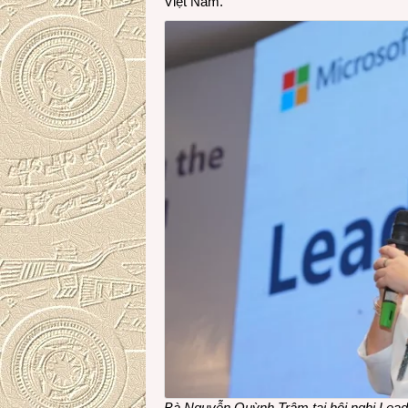
Việt Nam.”
Bà Nguyễn Quỳnh Trâm
tại hội nghị Lead