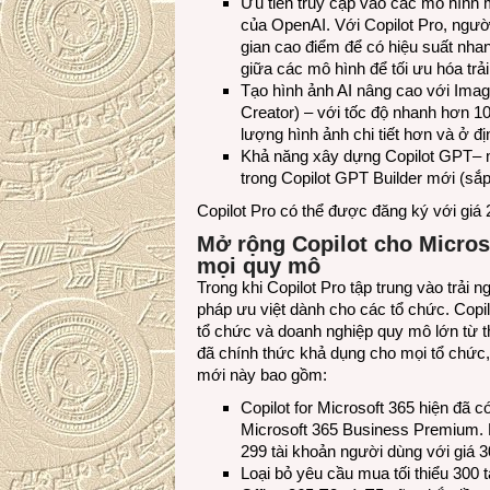
Ưu tiên truy cập vào các mô hình 
của OpenAI. Với Copilot Pro, ngườ
gian cao điểm để có hiệu suất nha
giữa các mô hình để tối ưu hóa t
Tạo hình ảnh AI nâng cao với Imag
Creator) – với tốc độ nhanh hơn 10
lượng hình ảnh chi tiết hơn và ở đ
Khả năng xây dựng Copilot GPT– mộ
trong Copilot GPT Builder mới (sắ
Copilot Pro có thể được đăng ký với giá
Mở rộng Copilot cho Micros
mọi quy mô
Trong khi Copilot Pro tập trung vào trải n
pháp ưu việt dành cho các tổ chức. Copilo
tổ chức và doanh nghiệp quy mô lớn từ t
đã chính thức khả dụng cho mọi tổ chức,
mới này bao gồm:
Copilot for Microsoft 365 hiện đã
Microsoft 365 Business Premium. 
299 tài khoản người dùng với giá 
Loại bỏ yêu cầu mua tối thiểu 300 