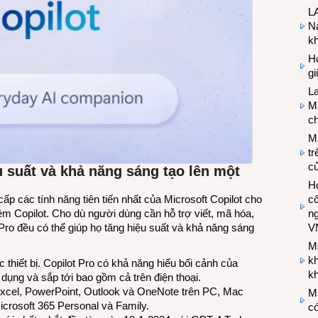
LA
Na
k
Hợ
g
L
Ma
ch
M
tr
c
u suất và khả năng sáng tạo lên một
Hợ
cô
ấp các tính năng tiên tiến nhất của Microsoft Copilot cho
n
ệm Copilot. Cho dù người dùng cần hỗ trợ viết, mã hóa,
V
 Pro đều có thể giúp họ tăng hiệu suất và khả năng sáng
M
k
c thiết bị. Copilot Pro có khả năng hiểu bối cảnh của
kh
dụng và sắp tới bao gồm cả trên điện thoại.
Excel, PowerPoint, Outlook và OneNote trên PC, Mac
M
crosoft 365 Personal và Family.
có