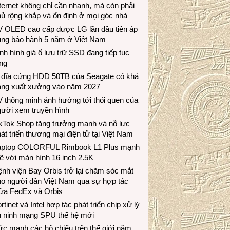
ternet không chỉ cần nhanh, mà còn phải
ủ rộng khắp và ổn định ở mọi góc nhà
V OLED cao cấp được LG lần đầu tiên áp
ụng bảo hành 5 năm ở Việt Nam
nh hình giá ổ lưu trữ SSD đang tiếp tục
ng
 đĩa cứng HDD 50TB của Seagate có khả
ăng xuất xưởng vào năm 2027
 thông minh ảnh hưởng tới thói quen của
gười xem truyền hình
ikTok Shop tăng trưởng mạnh và nỗ lực
át triển thương mại điện tử tại Việt Nam
aptop COLORFUL Rimbook L1 Plus mạnh
 với màn hình 16 inch 2.5K
nh viện Bay Orbis trở lại chăm sóc mắt
ho người dân Việt Nam qua sự hợp tác
iữa FedEx và Orbis
rtinet và Intel hợp tác phát triển chip xử lý
n ninh mạng SPU thế hệ mới
c mạnh các hộ chiếu trên thế giới năm