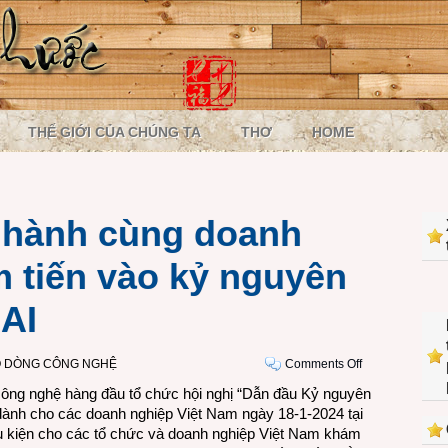
THẾ GIỚI CỦA CHÚNG TA
THƠ
HOME
 hành cùng doanh
m tiến vào kỷ nguyên
 AI
on
 DÒNG CÔNG NGHỆ
Comments Off
Microsoft
công nghệ hàng đầu tổ chức hội nghị “Dẫn đầu Kỷ nguyên
đồng
) dành cho các doanh nghiệp Việt Nam ngày 18-1-2024 tại
hành
ều kiện cho các tổ chức và doanh nghiệp Việt Nam khám
cùng