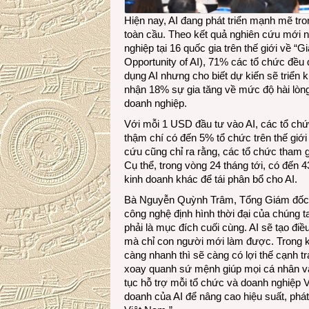
Hiện nay, AI đang phát triển mạnh mẽ tro
toàn cầu. Theo kết quả nghiên cứu mới n
nghiệp tại 16 quốc gia trên thế giới về “G
Opportunity of AI), 71% các tổ chức đều
dụng AI nhưng cho biết dự kiến sẽ triển kh
nhận 18% sự gia tăng về mức độ hài lòng
doanh nghiệp.
Với mỗi 1 USD đầu tư vào AI, các tổ chứ
thậm chí có đến 5% tổ chức trên thế giới
cứu cũng chỉ ra rằng, các tổ chức tham g
Cụ thể, trong vòng 24 tháng tới, có đến 
kinh doanh khác để tái phân bổ cho AI.
Bà Nguyễn Quỳnh Trâm, Tổng Giám đốc Mic
công nghệ định hình thời đại của chúng ta
phải là mục đích cuối cùng. AI sẽ tạo đi
mà chỉ con người mới làm được. Trong kỷ
càng nhanh thì sẽ càng có lợi thế cạnh t
xoay quanh sứ mệnh giúp mọi cá nhân và 
tục hỗ trợ mỗi tổ chức và doanh nghiệp V
doanh của AI để nâng cao hiệu suất, phát