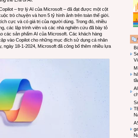
opilot – trợ lý AI của Microsoft – đã đạt được một cột
ộc trò chuyện và hơn 5 tỷ hình ảnh trên toàn thế giới.
ch cực và có giá trị của người dùng. Trong đó, nhiều
g, các lập trình viên và các nhà nghiên cứu đã bày tỏ
 các sản phẩm AI của Microsoft. Các khách hàng
cập vào Copilot cho những mục đích sử dụng cá nhân
 ngày 18-1-2024, Microsoft đã công bố thêm nhiều lựa
B
Se
V
Mo
hà
t
Al
c
S
T
N
A
g
Na