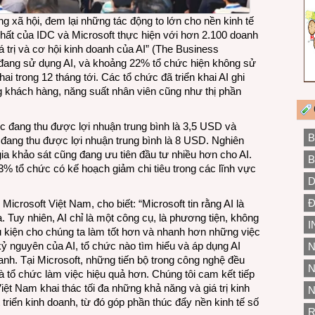
ng xã hội, đem lại những tác động to lớn cho nền kinh tế
hất của IDC và Microsoft thực hiện với hơn 2.100 doanh
iá trị và cơ hội kinh doanh của AI” (The Business
 đang sử dụng AI, và khoảng 22% tổ chức hiện không sử
ai trong 12 tháng tới. Các tổ chức đã triển khai AI ghi
 khách hàng, năng suất nhân viên cũng như thị phần
c đang thu được lợi nhuận trung bình là 3,5 USD và
B
 đang thu được lợi nhuận trung bình là 8 USD. Nghiên
ia khảo sát cũng đang ưu tiên đầu tư nhiều hơn cho AI.
B
43% tổ chức có kế hoạch giảm chi tiêu trong các lĩnh vực
D
Đ
rosoft Việt Nam, cho biết: “Microsoft tin rằng AI là
. Tuy nhiên, AI chỉ là một công cụ, là phương tiện, không
I
ều kiện cho chúng ta làm tốt hơn và nhanh hơn những việc
 nguyên của AI, tổ chức nào tìm hiểu và áp dụng AI
N
ranh. Tại Microsoft, những tiến bộ trong công nghệ đều
N
tổ chức làm việc hiệu quả hơn. Chúng tôi cam kết tiếp
iệt Nam khai thác tối đa những khả năng và giá trị kinh
N
 triển kinh doanh, từ đó góp phần thúc đẩy nền kinh tế số
R