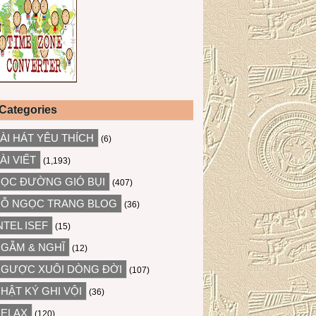
Categories
ÀI HÁT YÊU THÍCH
(6)
ÀI VIẾT
(1,193)
ỌC ĐƯỜNG GIÓ BỤI
(407)
Ỗ NGỌC TRANG BLOG
(36)
NTEL ISEF
(15)
GẪM & NGHĨ
(12)
GƯỢC XUÔI DÒNG ĐỜI
(107)
HẬT KÝ GHI VỘI
(36)
ELAX
(120)