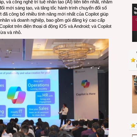
, và công nghệ trí tuệ nhân tạo (AI) tiên tiến nhất, nhằm
doanh
đổi mới sáng tạo, và tăng tốc hành trình chuyển đổi số
nghiệp
ft đã công bố nhiều tính năng mới nhất của Copilot giúp
Việt
 nhân và doanh nghiệp, bao gồm gói đăng ký cao cấp
Nam
pilot trên điện thoại di động iOS và Android; và Copilot
tiến
vừa và nhỏ.
vào
kỷ
nguyên
trí
tuệ
nhân
tạo
AI