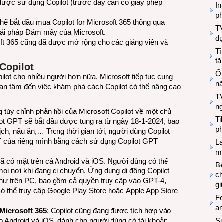
được sử dụng Copilot (trước đây cần có giấy phép
In
ph
hể bắt đầu mua Copilot for Microsoft 365 thông qua
T
iải pháp Đám mây của Microsoft.
d
oft 365 cũng đã được
mở rộng
cho các giảng viên và
Tì
tă
Copilot
Ổ
lot cho nhiều người hơn nữa, Microsoft tiếp tục cung
n
quan tâm đến việc khám phá cách Copilot có thể nâng cao
TV
n
 tùy chỉnh phản hồi của Microsoft Copilot về một chủ
T
lot GPT sẽ bắt đầu được tung ra từ ngày 18-1-2024, bao
ph
ịch, nấu ăn,… Trong thời gian tới, người dùng Copilot
PT của riêng mình bằng cách sử dụng Copilot GPT
L
mẽ
 đã có mặt trên cả Android và iOS. Người dùng có thể
Bệ
ọi nơi khi đang di chuyển. Ứng dụng di động Copilot
c
như trên PC, bao gồm cả quyền truy cập vào GPT-4,
g
có thể truy cập
Google Play Store
hoặc
Apple App Store
Fo
a
Microsoft 365
: Copilot cũng đang được tích hợp vào
Sứ
o Android và iOS, dành cho người dùng có tài khoản