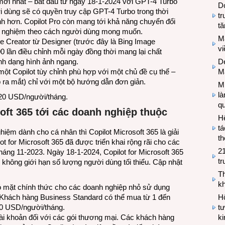
mới nhất – bắt đầu từ ngày 18-1-2024 với GPT-4 Turbo
Do
i dùng sẽ có quyền truy cập GPT-4 Turbo trong thời
tr
nh hơn. Copilot Pro còn mang tới khả năng chuyển đổi
tă
rải nghiệm theo cách người dùng mong muốn.
M
e Creator từ Designer (trước đây là Bing Image
v
0 lần điều chỉnh mỗi ngày đồng thời mang lại chất
De
ịnh dạng hình ảnh ngang.
M
t Copilot tùy chỉnh phù hợp với một chủ đề cụ thể –
p ra mắt) chỉ với một bộ hướng dẫn đơn giản.
Mi
l
 20 USD/người/tháng.
q
oft 365 tới các doanh nghiệp thuộc
H
tá
ghiệm dành cho cá nhân thì Copilot Microsoft 365 là giải
th
t for Microsoft 365 đã được triển khai rộng rãi cho các
2
háng 11-2023. Ngày 18-1-2024, Copilot for Microsoft 365
tr
 không giới hạn số lượng người dùng tối thiểu. Cập nhật
T
kh
 có mặt chính thức cho các doanh nghiệp nhỏ sử dụng
Hộ
Khách hàng Business Standard có thể mua từ 1 đến
tư
30 USD/người/tháng.
k
tài khoản đối với các gói thương mại. Các khách hàng