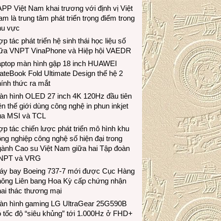
PP Việt Nam khai trương với định vị Việt
m là trung tâm phát triển trọng điểm trong
hu vực
p tác phát triển hệ sinh thái học liệu số
iữa VNPT VinaPhone và Hiệp hội VAEDR
aptop màn hình gập 18 inch HUAWEI
teBook Fold Ultimate Design thế hệ 2
ính thức ra mắt
àn hình OLED 27 inch 4K 120Hz đầu tiên
ên thế giới dùng công nghệ in phun inkjet
ủa MSI và TCL
p tác chiến lược phát triển mô hình khu
ng nghiệp công nghệ số hiện đại trong
gành Cao su Việt Nam giữa hai Tập đoàn
NPT và VRG
áy bay Boeing 737-7 mới được Cục Hàng
hông Liên bang Hoa Kỳ cấp chứng nhận
ai thác thương mại
àn hình gaming LG UltraGear 25G590B
 tốc độ “siêu khủng” tới 1.000Hz ở FHD+