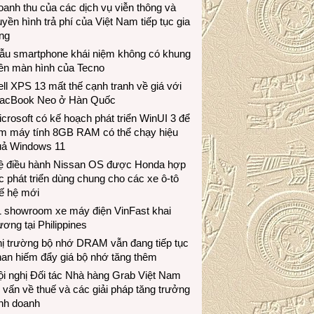
anh thu của các dịch vụ viễn thông và
uyền hình trả phí của Việt Nam tiếp tục gia
ng
ẫu smartphone khái niệm không có khung
iền màn hình của Tecno
ll XPS 13 mất thế cạnh tranh về giá với
acBook Neo ở Hàn Quốc
crosoft có kế hoạch phát triển WinUI 3 để
àm máy tính 8GB RAM có thể chạy hiệu
uả Windows 11
ệ điều hành Nissan OS được Honda hợp
c phát triển dùng chung cho các xe ô-tô
ế hệ mới
1 showroom xe máy điện VinFast khai
ương tại Philippines
hị trường bộ nhớ DRAM vẫn đang tiếp tục
an hiếm đẩy giá bộ nhớ tăng thêm
i nghị Đối tác Nhà hàng Grab Việt Nam
 vấn về thuế và các giải pháp tăng trưởng
inh doanh