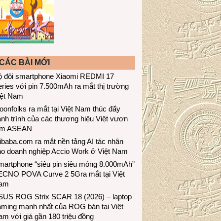
CÁC BÀI MỚI
ộ đôi smartphone Xiaomi REDMI 17
ries với pin 7.500mAh ra mắt thị trường
iệt Nam
onfolks ra mắt tại Việt Nam thúc đẩy
nh trình của các thương hiệu Việt vươn
ầm ASEAN
ibaba.com ra mắt nền tảng AI tác nhân
ho doanh nghiệp Accio Work ở Việt Nam
martphone “siêu pin siêu mỏng 8.000mAh”
ECNO POVA Curve 2 5Gra mắt tại Việt
am
SUS ROG Strix SCAR 18 (2026) – laptop
aming mạnh nhất của ROG bán tại Việt
m với giá gần 180 triệu đồng