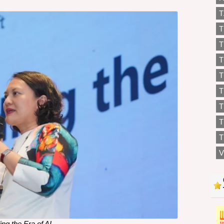
T
T
T
T
T
T
T
T
V
ing the Era of AI.