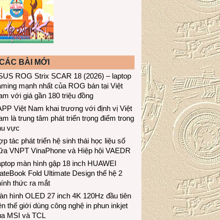
CÁC BÀI MỚI
SUS ROG Strix SCAR 18 (2026) – laptop
aming mạnh nhất của ROG bán tại Việt
m với giá gần 180 triệu đồng
PP Việt Nam khai trương với định vị Việt
m là trung tâm phát triển trọng điểm trong
hu vực
p tác phát triển hệ sinh thái học liệu số
iữa VNPT VinaPhone và Hiệp hội VAEDR
aptop màn hình gập 18 inch HUAWEI
teBook Fold Ultimate Design thế hệ 2
ính thức ra mắt
àn hình OLED 27 inch 4K 120Hz đầu tiên
ên thế giới dùng công nghệ in phun inkjet
ủa MSI và TCL