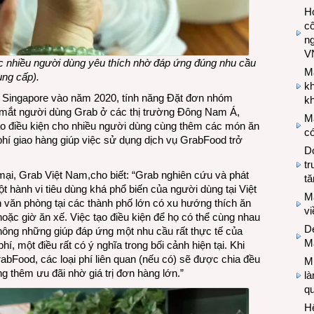
Hợ
cô
n
V
 nhiều người dùng yêu thích nhờ đáp ứng đúng nhu cầu
M
ung cấp).
k
ờng Singapore vào năm 2020, tính năng Đặt đơn nhóm
kh
 mắt người dùng Grab ở các thị trường Đông Nam Á,
M
tạo điều kiện cho nhiều người dùng cùng thêm các món ăn
có
phí giao hàng giúp việc sử dụng dịch vụ GrabFood trở
Do
tr
i, Grab Việt Nam,cho biết: “Grab nghiên cứu và phát
tă
t hành vi tiêu dùng khá phổ biến của người dùng tại Việt
M
 văn phòng tại các thành phố lớn có xu hướng thích ăn
v
oặc giờ ăn xế. Việc tạo điều kiện để họ có thể cùng nhau
De
ông những giúp đáp ứng một nhu cầu rất thực tế của
M
í, một điều rất có ý nghĩa trong bối cảnh hiện tại. Khi
Food, các loại phí liên quan (nếu có) sẽ được chia đều
Mi
g thêm ưu đãi nhờ giá trị đơn hàng lớn.”
l
q
H