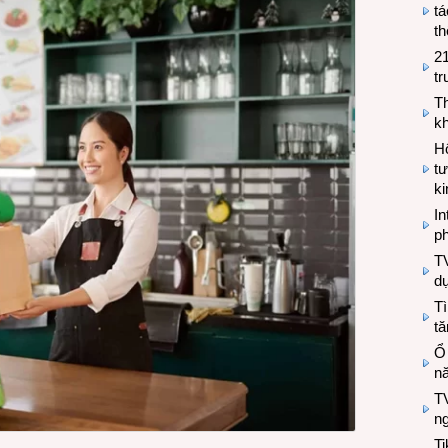
tá
th
2
tr
T
kh
Hộ
tư
k
In
ph
T
d
Tì
tă
Ổ
n
TV
n
T