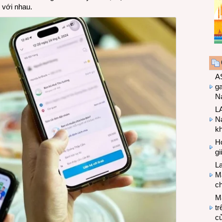
 với nhau.
A
g
Na
LA
Na
k
Hợ
g
L
Ma
ch
M
tr
c