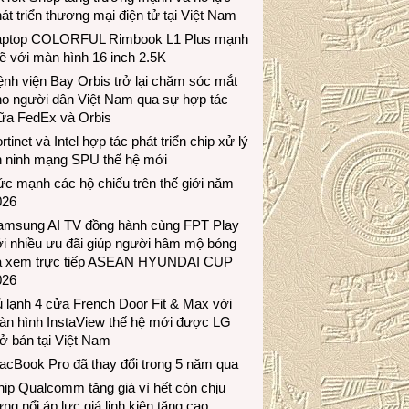
át triển thương mại điện tử tại Việt Nam
aptop COLORFUL Rimbook L1 Plus mạnh
 với màn hình 16 inch 2.5K
nh viện Bay Orbis trở lại chăm sóc mắt
ho người dân Việt Nam qua sự hợp tác
iữa FedEx và Orbis
rtinet và Intel hợp tác phát triển chip xử lý
n ninh mạng SPU thế hệ mới
c mạnh các hộ chiếu trên thế giới năm
026
amsung AI TV đồng hành cùng FPT Play
i nhiều ưu đãi giúp người hâm mộ bóng
á xem trực tiếp ASEAN HYUNDAI CUP
026
 lạnh 4 cửa French Door Fit & Max với
àn hình InstaView thế hệ mới được LG
ở bán tại Việt Nam
acBook Pro đã thay đổi trong 5 năm qua
ip Qualcomm tăng giá vì hết còn chịu
ng nổi áp lực giá linh kiện tăng cao