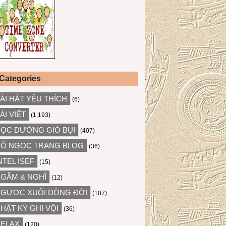
Categories
ÀI HÁT YÊU THÍCH
(6)
ÀI VIẾT
(1,193)
ỌC ĐƯỜNG GIÓ BỤI
(407)
Ỗ NGỌC TRANG BLOG
(36)
NTEL ISEF
(15)
GẪM & NGHĨ
(12)
GƯỢC XUÔI DÒNG ĐỜI
(107)
HẬT KÝ GHI VỘI
(36)
ELAX
(120)