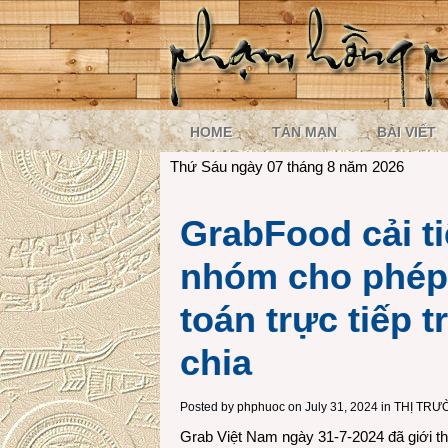
HOME
TẢN MẠN
BÀI VIẾT
Thứ Sáu ngày 07 tháng 8 năm 2026
GrabFood cải t
nhóm cho phép
toán trực tiếp 
chia
Posted by
phphuoc
on July 31, 2024 in
THỊ TRƯ
Grab Việt Nam ngày 31-7-2024 đã giới th