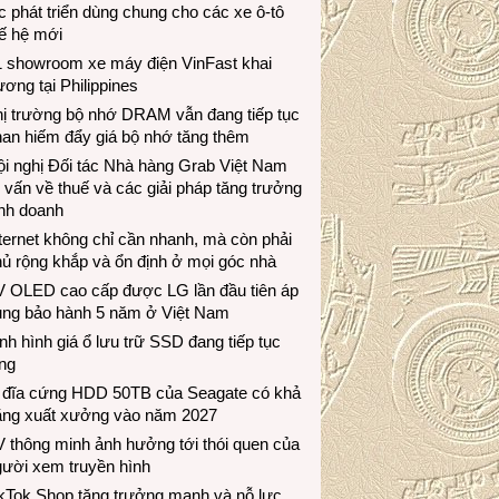
c phát triển dùng chung cho các xe ô-tô
ế hệ mới
1 showroom xe máy điện VinFast khai
ương tại Philippines
hị trường bộ nhớ DRAM vẫn đang tiếp tục
an hiếm đẩy giá bộ nhớ tăng thêm
i nghị Đối tác Nhà hàng Grab Việt Nam
 vấn về thuế và các giải pháp tăng trưởng
inh doanh
ternet không chỉ cần nhanh, mà còn phải
ủ rộng khắp và ổn định ở mọi góc nhà
V OLED cao cấp được LG lần đầu tiên áp
ụng bảo hành 5 năm ở Việt Nam
nh hình giá ổ lưu trữ SSD đang tiếp tục
ng
 đĩa cứng HDD 50TB của Seagate có khả
ăng xuất xưởng vào năm 2027
 thông minh ảnh hưởng tới thói quen của
gười xem truyền hình
ikTok Shop tăng trưởng mạnh và nỗ lực