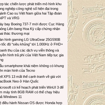
p tác chiến lược phát triển mô hình khu
ng nghiệp công nghệ số hiện đại trong
gành Cao su Việt Nam giữa hai Tập đoàn
NPT và VRG
áy bay Boeing 737-7 mới được Cục Hàng
hông Liên bang Hoa Kỳ cấp chứng nhận
ai thác thương mại
àn hình gaming LG UltraGear 25G590B
 tốc độ “siêu khủng” tới 1.000Hz ở FHD+
anh thu của các dịch vụ viễn thông và
uyền hình trả phí của Việt Nam tiếp tục gia
ng
ẫu smartphone khái niệm không có khung
iền màn hình của Tecno
ll XPS 13 mất thế cạnh tranh về giá với
acBook Neo ở Hàn Quốc
crosoft có kế hoạch phát triển WinUI 3 để
àm máy tính 8GB RAM có thể chạy hiệu
uả Windows 11
ệ điều hành Nissan OS được Honda hợp