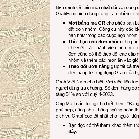
Bên cạnh cải tiến mới nhất đối với công
GrabFood hiện đang cung cấp nhiều công 
Mời bằng mã QR
cho phép bạn bè
đặt đơn nhóm. Công cụ này đặc biệ
hạn như trong các cuộc họp nhóm h
Thời hạn cho đơn nhóm
cho phé
chế việc các thành viên thêm món 
đơn cũng có thể theo dõi các cập n
nhóm và thêm các món ăn vào giỏ
Theo dõi đơn hàng
giúp tất cả t
đơn hàng từ ứng dụng Grab của họ
Grab Việt Nam cho biết: Với việc liên t
người dùng ưa chuộng. Số đơn hàng có 
tăng 54% so với quý 4-2023.
Ông Mã Tuấn Trọng cho biết thêm: “Bằng
phù hợp, cũng như không ngừng hoàn th
dịch vụ GrabFood tốt nhất cho người dùn
Bạn đọc có thể tham khảo thêm th
đây
.