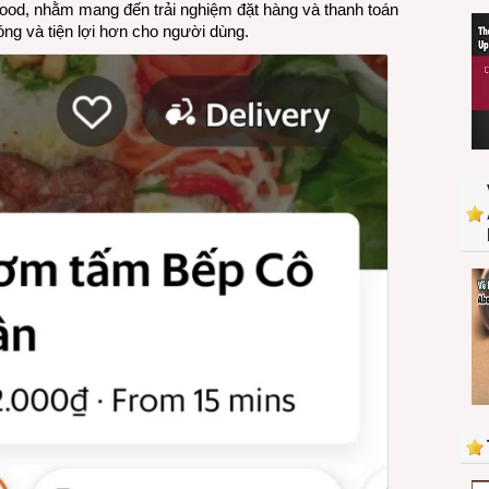
Food, nhằm mang đến trải nghiệm đặt hàng và thanh toán
tiến
ng và tiện lợi hơn cho người dùng.
tính
năng
Đặt
đơn
nhóm
cho
phép
người
dùng
thanh
toán
trực
tiếp
trên
hóa
đơn
đã
được
chia