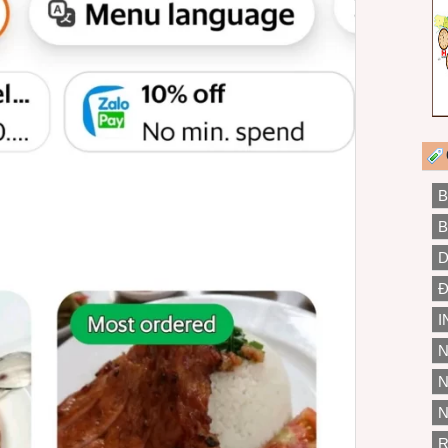
B
B
D
Đ
I
N
N
N
R