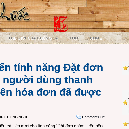
THẾ GIỚI CỦA CHÚNG TA
THƠ
HOME
iến tính năng Đặt đơn
 người dùng thanh
trên hóa đơn đã được
on
ỜNG CÔNG NGHỆ
Comments Off
GrabFood
iệu cải tiến mới cho tính năng “Đặt đơn nhóm” trên nền
cải