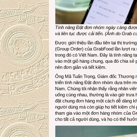
Tính năng Đặt đơn nhóm ngày càng được
và liên tục được cải tiến. (Ảnh do Grab c
Được giới thiệu lần đầu tiên tại thị trư
(Group Order) của GrabFood lần lượt ra
trong đó có Việt Nam. Đây là tính năng 
vào một giỏ hàng chung, qua đó chia sẻ 
nên đơn giản và tiết kiệm.
Ông Mã Tuấn Trọng, Giám đốc Thương mạ
triển tính năng Đặt đơn nhóm dựa trên mộ
Nam. Chúng tôi nhận thấy rằng nhân viên
uống cùng nhau, thường là vào giờ trưa h
đặt chung đơn hàng một cách dễ dàng kh
người dùng mà còn giúp họ tiết kiệm chi ph
tham gia vào một đơn hàng nhóm của Grab
cho tất cả người dùng, và họ có thể hưởn