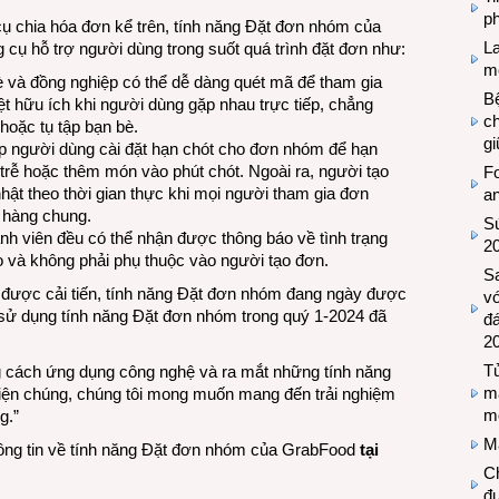
ph
 cụ chia hóa đơn kể trên, tính năng Đặt đơn nhóm của
L
cụ hỗ trợ người dùng trong suốt quá trình đặt đơn như:
mẽ
 và đồng nghiệp có thể dễ dàng quét mã để tham gia
Bệ
t hữu ích khi người dùng gặp nhau trực tiếp, chẳng
c
oặc tụ tập bạn bè.
g
p người dùng cài đặt hạn chót cho đơn nhóm để hạn
trễ hoặc thêm món vào phút chót. Ngoài ra, người tạo
Fo
hật theo thời gian thực khi mọi người tham gia đơn
a
 hàng chung.
Sứ
hành viên đều có thể nhận được thông báo về tình trạng
2
 và không phải phụ thuộc vào người tạo đơn.
S
ục được cải tiến, tính năng Đặt đơn nhóm đang ngày được
vớ
sử dụng tính năng Đặt đơn nhóm trong quý 1-2024 đã
đ
2
Tủ
 cách ứng dụng công nghệ và ra mắt những tính năng
m
iện chúng, chúng tôi mong muốn mang đến trải nghiệm
m
g.”
M
ông tin về tính năng Đặt đơn nhóm của GrabFood
tại
Ch
đự