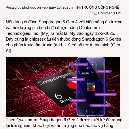
Posted by
phphuoc
on February 13, 2025 in
THỊ TRƯỜNG CÔNG NGHỆ
on
Comments Off
Nền
Nền tảng di động Snapdragon 6 Gen 4 với hiệu năng ấn tượng
tảng
và thời lượng pin bền bỉ đã được hãng Qualcomm
di
Technologies, Inc. (Mỹ) ra mắt tại Mỹ vào ngày 12-2-2025.
động
Đây cũng là chipset đầu tiên thuộc dòng Snapdragon 6 Series
Qual
cho phân khúc tầm trung (mid-tier) có hỗ trợ AI tạo sinh (Gen
Snap
AI).
6
Gen
4
lần
đầu
tiên
hỗ
trợ
Gen
AI
Theo Qualcomm, Snapdragon 6 Gen 4 được thiết kế để mang
lại trải nghiệm khác biệt và ấn tượng cho các tác vụ hằng