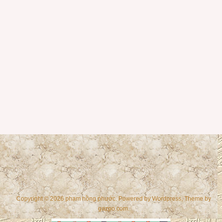
Copyright © 2026 phạm hồng phước. Powered by
Wordpress
, Theme by
gazpo.com
.