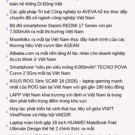
toàn hệ thống Di Động Việt
Các giải pháp Trí tuệ Công nghiệp từ AVEVA hỗ trợ thúc đẩy
chuyển đổi số ngành công nghiệp Việt Nam
Bộ đôi smartphone Xiaomi REDMI 17 Series với pin
7.500mAh ra mắt thị trường Việt Nam
Moonfolks ra mắt tại Việt Nam thúc đẩy hành trình của các
thương hiệu Việt vươn tầm ASEAN
Alibaba.com ra mắt nền tảng AI tác nhân cho doanh nghiệp
Accio Work ở Việt Nam
Smartphone “siêu pin siêu mỏng 8.000mAh” TECNO POVA
Curve 2 5Gra mắt tại Việt Nam
ASUS ROG Strix SCAR 18 (2026) – laptop gaming mạnh
nhất của ROG bán tại Việt Nam với giá gần 180 triệu đồng
LAPP Việt Nam khai trương với định vị Việt Nam là trung
tâm phát triển trọng điểm trong khu vực
Hợp tác phát triển hệ sinh thái học liệu số giữa VNPT
VinaPhone và Hiệp hội VAEDR
Laptop màn hình gập 18 inch HUAWEI MateBook Fold
Ultimate Design thế hệ 2 chính thức ra mắt