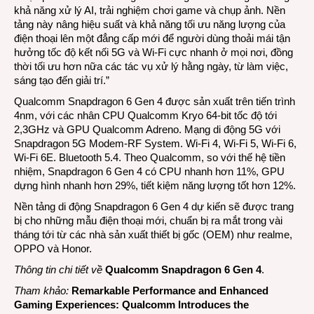
khả năng xử lý AI, trải nghiệm chơi game và chụp ảnh. Nền
tảng này nâng hiệu suất và khả năng tối ưu năng lượng của
điện thoại lên một đẳng cấp mới để người dùng thoải mái tận
hưởng tốc độ kết nối 5G và Wi-Fi cực nhanh ở mọi nơi, đồng
thời tối ưu hơn nữa các tác vụ xử lý hằng ngày, từ làm việc,
sáng tạo đến giải trí.”
Qualcomm Snapdragon 6 Gen 4 được sản xuất trên tiến trình
4nm, với các nhân CPU Qualcomm Kryo 64-bit tốc độ tới
2,3GHz và GPU Qualcomm Adreno. Mạng di động 5G với
Snapdragon 5G Modem-RF System. Wi-Fi 4, Wi-Fi 5, Wi-Fi 6,
Wi-Fi 6E. Bluetooth 5.4. Theo Qualcomm, so với thế hệ tiền
nhiệm, Snapdragon 6 Gen 4 có CPU nhanh hơn 11%, GPU
dựng hình nhanh hơn 29%, tiết kiệm năng lượng tốt hơn 12%.
Nền tảng di động Snapdragon 6 Gen 4 dự kiến sẽ được trang
bị cho những mẫu điện thoại mới, chuẩn bị ra mắt trong vài
tháng tới từ các nhà sản xuất thiết bị gốc (OEM) như realme,
OPPO và Honor.
Thông tin chi tiết về
Qualcomm Snapdragon 6 Gen 4
.
Tham khảo:
Remarkable Performance and Enhanced
Gaming Experiences: Qualcomm Introduces the