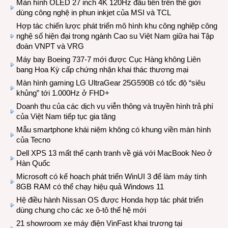
Màn hình OLED 27 inch 4K 120Hz đầu tiên trên thế giới
dùng công nghệ in phun inkjet của MSI và TCL
Hợp tác chiến lược phát triển mô hình khu công nghiệp công
nghệ số hiện đại trong ngành Cao su Việt Nam giữa hai Tập
đoàn VNPT và VRG
Máy bay Boeing 737-7 mới được Cục Hàng không Liên
bang Hoa Kỳ cấp chứng nhận khai thác thương mại
Màn hình gaming LG UltraGear 25G590B có tốc độ “siêu
khủng” tới 1.000Hz ở FHD+
Doanh thu của các dịch vụ viễn thông và truyền hình trả phí
của Việt Nam tiếp tục gia tăng
Mẫu smartphone khái niệm không có khung viền màn hình
của Tecno
Dell XPS 13 mất thế cạnh tranh về giá với MacBook Neo ở
Hàn Quốc
Microsoft có kế hoạch phát triển WinUI 3 để làm máy tính
8GB RAM có thể chạy hiệu quả Windows 11
Hệ điều hành Nissan OS được Honda hợp tác phát triển
dùng chung cho các xe ô-tô thế hệ mới
21 showroom xe máy điện VinFast khai trương tại