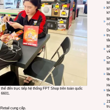
M
k
kh
M
có
Do
tr
tă
M
v
De
M
Mi
l
q
H
có thể đến trực tiếp hệ thống FPT Shop trên toàn quốc
tá
0 6601.
th
2
tr
Retail cung cấp.