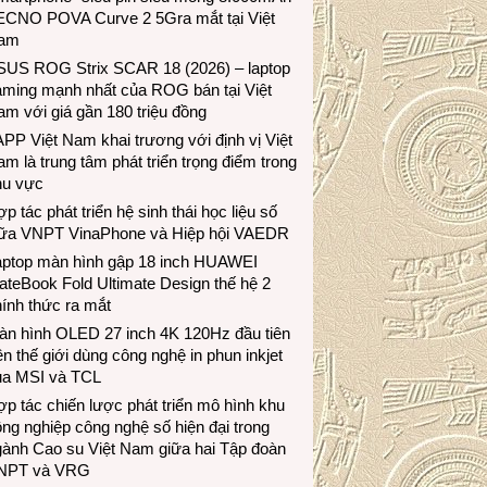
ECNO POVA Curve 2 5Gra mắt tại Việt
am
SUS ROG Strix SCAR 18 (2026) – laptop
aming mạnh nhất của ROG bán tại Việt
m với giá gần 180 triệu đồng
PP Việt Nam khai trương với định vị Việt
m là trung tâm phát triển trọng điểm trong
hu vực
p tác phát triển hệ sinh thái học liệu số
iữa VNPT VinaPhone và Hiệp hội VAEDR
aptop màn hình gập 18 inch HUAWEI
teBook Fold Ultimate Design thế hệ 2
ính thức ra mắt
àn hình OLED 27 inch 4K 120Hz đầu tiên
ên thế giới dùng công nghệ in phun inkjet
ủa MSI và TCL
p tác chiến lược phát triển mô hình khu
ng nghiệp công nghệ số hiện đại trong
gành Cao su Việt Nam giữa hai Tập đoàn
NPT và VRG