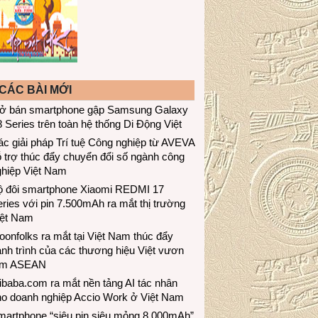
CÁC BÀI MỚI
ở bán smartphone gập Samsung Galaxy
 Series trên toàn hệ thống Di Động Việt
c giải pháp Trí tuệ Công nghiệp từ AVEVA
 trợ thúc đẩy chuyển đổi số ngành công
ghiệp Việt Nam
ộ đôi smartphone Xiaomi REDMI 17
ries với pin 7.500mAh ra mắt thị trường
iệt Nam
onfolks ra mắt tại Việt Nam thúc đẩy
nh trình của các thương hiệu Việt vươn
ầm ASEAN
ibaba.com ra mắt nền tảng AI tác nhân
ho doanh nghiệp Accio Work ở Việt Nam
martphone “siêu pin siêu mỏng 8.000mAh”