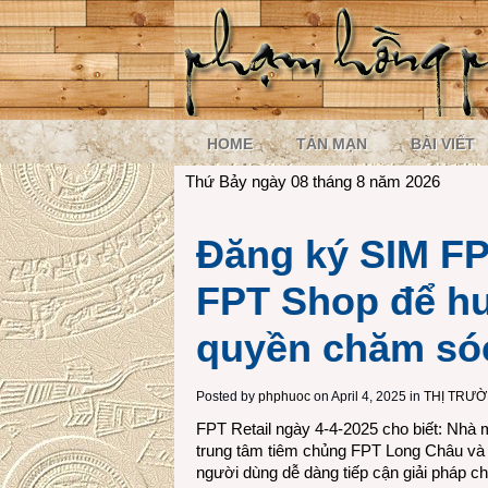
HOME
TẢN MẠN
BÀI VIẾT
Thứ Bảy ngày 08 tháng 8 năm 2026
Đăng ký SIM FPT
FPT Shop để h
quyền chăm só
Posted by
phphuoc
on April 4, 2025 in
THỊ TRƯ
FPT Retail ngày 4-4-2025 cho biết: Nhà
trung tâm tiêm chủng FPT Long Châu và nề
người dùng dễ dàng tiếp cận giải pháp ch