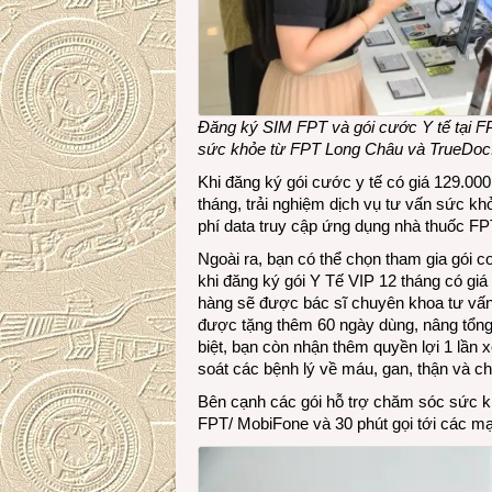
Đăng ký SIM FPT và gói cước Y tế tại 
sức khỏe từ FPT Long Châu và TrueDoc
Khi đăng ký gói cước y tế có giá 129.0
tháng, trải nghiệm dịch vụ tư vấn sức kh
phí data truy cập ứng dụng nhà thuốc 
Ngoài ra, bạn có thể chọn tham gia gói c
khi đăng ký gói Y Tế VIP 12 tháng có gi
hàng sẽ được bác sĩ chuyên khoa tư vấn 
được tặng thêm 60 ngày dùng, nâng tổng t
biệt, bạn còn nhận thêm quyền lợi 1 lần 
soát các bệnh lý về máu, gan, thận và c
Bên cạnh các gói hỗ trợ chăm sóc sức k
FPT/ MobiFone và 30 phút gọi tới các mạ