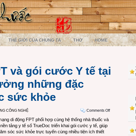
THẾ GIỚI CỦA CHÚNG TA
THƠ
HOME
 và gói cước Y tế tại
ưởng những đặc
c sức khỏe
on
ỜNG CÔNG NGHỆ
Comments Off
Đăng
 mạng di động FPT phối hợp cùng hệ thống nhà thuốc và
ký
n tảng y tế số TrueDoc triển khai gói cước y tế, giúp
SIM
ăm sóc sức khỏe trực tuyến cùng nhiều tiện ích thiết
FPT