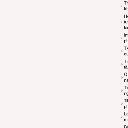
T
kh
Hộ
tư
k
In
ph
T
d
Tì
tă
Ổ
n
TV
n
T
ph
L
mẽ
Bệ