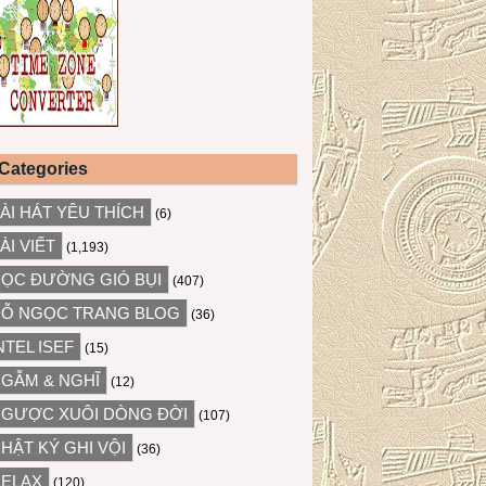
Categories
ÀI HÁT YÊU THÍCH
(6)
ÀI VIẾT
(1,193)
ỌC ĐƯỜNG GIÓ BỤI
(407)
Ỗ NGỌC TRANG BLOG
(36)
NTEL ISEF
(15)
GẪM & NGHĨ
(12)
GƯỢC XUÔI DÒNG ĐỜI
(107)
HẬT KÝ GHI VỘI
(36)
ELAX
(120)