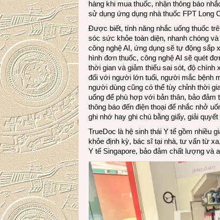
hàng khi mua thuốc, nhận thông báo nhắc
sử dụng ứng dụng nhà thuốc FPT Long 
Được biết, tính năng nhắc uống thuốc t
sóc sức khỏe toàn diện, nhanh chóng và 
công nghệ AI, ứng dụng sẽ tự động sắp xế
hình đơn thuốc, công nghệ AI sẽ quét đơn 
thời gian và giảm thiểu sai sót, độ chính
đối với người lớn tuổi, người mắc bệnh mãn
người dùng cũng có thể tùy chỉnh thời gi
uống để phù hợp với bản thân, bảo đảm tu
thông báo đến điện thoại để nhắc nhở uốn
ghi nhớ hay ghi chú bằng giấy, giải quyế
TrueDoc là hệ sinh thái Y tế gồm nhiều
khỏe định kỳ, bác sĩ tại nhà, tư vấn từ 
Y tế Singapore, bảo đảm chất lượng và 