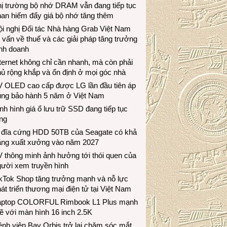
hị trường bộ nhớ DRAM vẫn đang tiếp tục
an hiếm đẩy giá bộ nhớ tăng thêm
i nghị Đối tác Nhà hàng Grab Việt Nam
 vấn về thuế và các giải pháp tăng trưởng
inh doanh
ternet không chỉ cần nhanh, mà còn phải
ủ rộng khắp và ổn định ở mọi góc nhà
V OLED cao cấp được LG lần đầu tiên áp
ụng bảo hành 5 năm ở Việt Nam
nh hình giá ổ lưu trữ SSD đang tiếp tục
ng
 đĩa cứng HDD 50TB của Seagate có khả
ăng xuất xưởng vào năm 2027
 thông minh ảnh hưởng tới thói quen của
gười xem truyền hình
ikTok Shop tăng trưởng mạnh và nỗ lực
át triển thương mại điện tử tại Việt Nam
aptop COLORFUL Rimbook L1 Plus mạnh
 với màn hình 16 inch 2.5K
nh viện Bay Orbis trở lại chăm sóc mắt