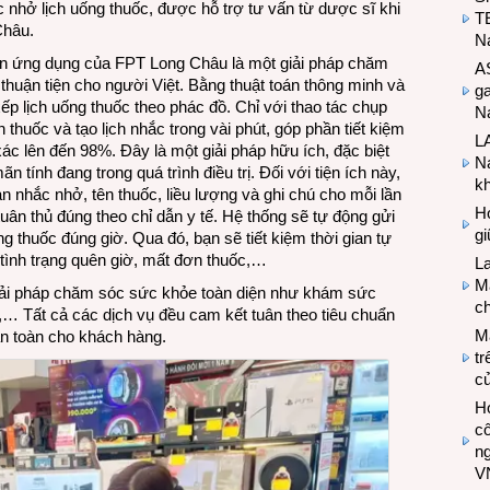
 nhở lịch uống thuốc, được hỗ trợ tư vấn từ dược sĩ khi
T
Châu.
N
rên ứng dụng của FPT Long Châu là một giải pháp chăm
A
thuận tiện cho người Việt. Bằng thuật toán thông minh và
g
p lịch uống thuốc theo phác đồ. Chỉ với thao tác chụp
Na
thuốc và tạo lịch nhắc trong vài phút, góp phần tiết kiệm
LA
 xác lên đến 98%. Đây là một giải pháp hữu ích, đặc biệt
Na
 tính đang trong quá trình điều trị. Đối với tiện ích này,
k
an nhắc nhở, tên thuốc, liều lượng và ghi chú cho mỗi lần
Hợ
ân thủ đúng theo chỉ dẫn y tế. Hệ thống sẽ tự động gửi
g
g thuốc đúng giờ. Qua đó, bạn sẽ tiết kiệm thời gian tự
t tình trạng quên giờ, mất đơn thuốc,…
L
Ma
 giải pháp chăm sóc sức khỏe toàn diện như khám sức
ch
xa,… Tất cả các dịch vụ đều cam kết tuân theo tiêu chuẩn
M
an toàn cho khách hàng.
tr
c
Hợ
cô
n
V