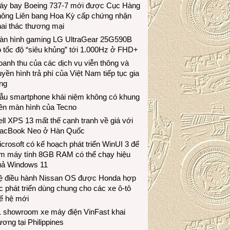
áy bay Boeing 737-7 mới được Cục Hàng
hông Liên bang Hoa Kỳ cấp chứng nhận
ai thác thương mại
àn hình gaming LG UltraGear 25G590B
 tốc độ “siêu khủng” tới 1.000Hz ở FHD+
anh thu của các dịch vụ viễn thông và
uyền hình trả phí của Việt Nam tiếp tục gia
ng
ẫu smartphone khái niệm không có khung
iền màn hình của Tecno
ll XPS 13 mất thế cạnh tranh về giá với
acBook Neo ở Hàn Quốc
crosoft có kế hoạch phát triển WinUI 3 để
àm máy tính 8GB RAM có thể chạy hiệu
uả Windows 11
ệ điều hành Nissan OS được Honda hợp
c phát triển dùng chung cho các xe ô-tô
ế hệ mới
1 showroom xe máy điện VinFast khai
ương tại Philippines