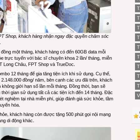
T
T
T
FPT Shop, khách hàng nhận ngay đặc quyền chăm sóc
T
.
T
00 đồng một tháng, khách hàng có đến 60GB data mỗi
T
ỏe trực tuyến với bác sĩ chuyên khoa 2 lần/ tháng, miễn
FPT Long Châu, FPT Shop và TrueDoc.
ombo 12 tháng để gia tăng tiện ích khi sử dụng. Cụ thể,
T
á 2.148.000 đồng/ năm, bên cạnh các ưu đãi trên, khách
T
không giới hạn số lần mỗi tháng. Đồng thời, bạn sẽ
hời gian sử dụng tất cả các tiện ích đến 14 tháng. Đặc
V
xét nghiệm tại nhà miễn phí, giúp đánh giá sức khỏe, tầm
huyển hóa.
hỏe, khách hàng còn được tặng 500 phút gọi nội mạng
ng di động khác.