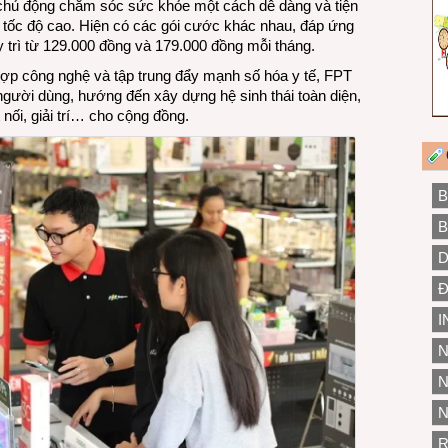
chủ động chăm sóc sức khỏe một cách dễ dàng và tiện
tế tốc độ cao. Hiện có các gói cước khác nhau, đáp ứng
 trì từ 129.000 đồng và 179.000 đồng mỗi tháng.
 hợp công nghệ và tập trung đẩy mạnh số hóa y tế, FPT
gười dùng, hướng đến xây dựng hệ sinh thái toàn diện,
 nối, giải trí… cho cộng đồng.
B
B
D
Đ
I
N
N
N
R