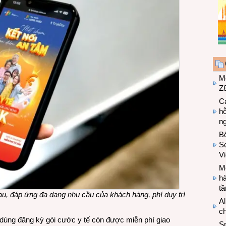
M
Z8
Cá
hỗ
n
B
Se
V
Mo
hà
t
u, đáp ứng đa dạng nhu cầu của khách hàng, phí duy trì
Al
c
 dùng đăng ký gói cước y tế còn được miễn phí giao
S