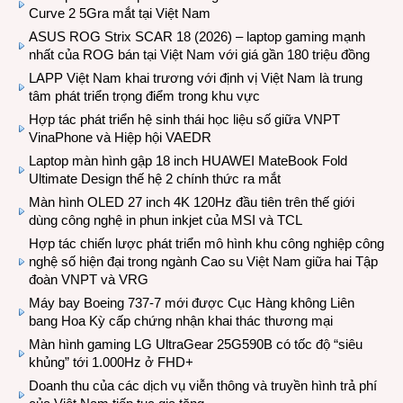
Curve 2 5Gra mắt tại Việt Nam
ASUS ROG Strix SCAR 18 (2026) – laptop gaming mạnh
nhất của ROG bán tại Việt Nam với giá gần 180 triệu đồng
LAPP Việt Nam khai trương với định vị Việt Nam là trung
tâm phát triển trọng điểm trong khu vực
Hợp tác phát triển hệ sinh thái học liệu số giữa VNPT
VinaPhone và Hiệp hội VAEDR
Laptop màn hình gập 18 inch HUAWEI MateBook Fold
Ultimate Design thế hệ 2 chính thức ra mắt
Màn hình OLED 27 inch 4K 120Hz đầu tiên trên thế giới
dùng công nghệ in phun inkjet của MSI và TCL
Hợp tác chiến lược phát triển mô hình khu công nghiệp công
nghệ số hiện đại trong ngành Cao su Việt Nam giữa hai Tập
đoàn VNPT và VRG
Máy bay Boeing 737-7 mới được Cục Hàng không Liên
bang Hoa Kỳ cấp chứng nhận khai thác thương mại
Màn hình gaming LG UltraGear 25G590B có tốc độ “siêu
khủng” tới 1.000Hz ở FHD+
Doanh thu của các dịch vụ viễn thông và truyền hình trả phí