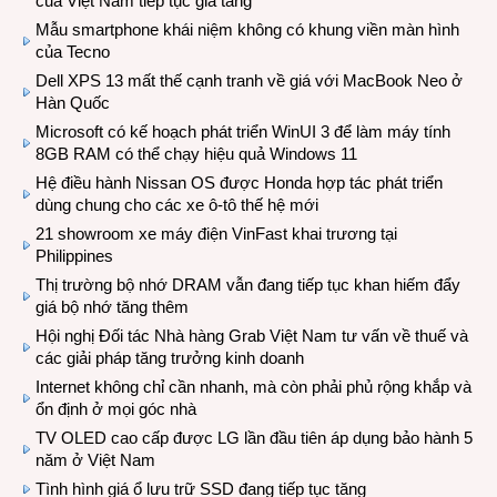
của Việt Nam tiếp tục gia tăng
Mẫu smartphone khái niệm không có khung viền màn hình
của Tecno
Dell XPS 13 mất thế cạnh tranh về giá với MacBook Neo ở
Hàn Quốc
Microsoft có kế hoạch phát triển WinUI 3 để làm máy tính
8GB RAM có thể chạy hiệu quả Windows 11
Hệ điều hành Nissan OS được Honda hợp tác phát triển
dùng chung cho các xe ô-tô thế hệ mới
21 showroom xe máy điện VinFast khai trương tại
Philippines
Thị trường bộ nhớ DRAM vẫn đang tiếp tục khan hiếm đẩy
giá bộ nhớ tăng thêm
Hội nghị Đối tác Nhà hàng Grab Việt Nam tư vấn về thuế và
các giải pháp tăng trưởng kinh doanh
Internet không chỉ cần nhanh, mà còn phải phủ rộng khắp và
ổn định ở mọi góc nhà
TV OLED cao cấp được LG lần đầu tiên áp dụng bảo hành 5
năm ở Việt Nam
Tình hình giá ổ lưu trữ SSD đang tiếp tục tăng