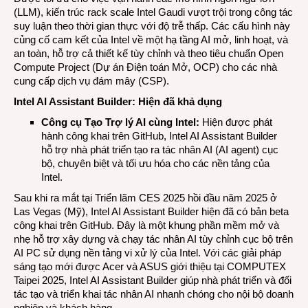
(LLM), kiến trúc rack scale Intel Gaudi vượt trội trong công tác
suy luận theo thời gian thực với độ trễ thấp. Các cấu hình này
củng cố cam kết của Intel về một hạ tầng AI mở, linh hoạt, và
an toàn, hỗ trợ cả thiết kế tùy chỉnh và theo tiêu chuẩn Open
Compute Project (Dự án Điện toán Mở, OCP) cho các nhà
cung cấp dịch vụ đám mây (CSP).
Intel AI Assistant Builder: Hiện đã khả dụng
Công cụ Tạo Trợ lý AI cùng Intel:
Hiện được phát
hành công khai trên GitHub,
Intel AI Assistant Builder
hỗ trợ nhà phát triển tạo ra tác nhân AI (AI agent) cục
bộ, chuyên biệt và tối ưu hóa cho các nền tảng của
Intel.
Sau khi
ra mắt tại Triển lãm CES
2025 hồi đầu năm 2025 ở
Las Vegas (Mỹ), Intel AI Assistant Builder hiện đã có bản beta
công khai trên
GitHub
. Đây là một khung phần mềm mở và
nhẹ hỗ trợ xây dựng và chạy tác nhân AI tùy chỉnh cục bộ trên
AI PC sử dụng nền tảng vi xử lý của Intel. Với các giải pháp
sáng tạo mới được Acer và ASUS giới thiệu tại COMPUTEX
Taipei 2025, Intel AI Assistant Builder giúp nhà phát triển và đối
tác tạo và triển khai tác nhân AI nhanh chóng cho nội bộ doanh
nghiệp và khách hàng.