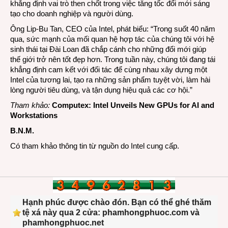
khẳng định vai trò then chốt trong việc tăng tốc đổi mới sáng
tạo cho doanh nghiệp và người dùng.
Ông Lip-Bu Tan, CEO của Intel, phát biểu: “Trong suốt 40 năm
qua, sức mạnh của mối quan hệ hợp tác của chúng tôi với hệ
sinh thái tại Đài Loan đã chắp cánh cho những đổi mới giúp
thế giới trở nên tốt đẹp hơn. Trong tuần này, chúng tôi đang tái
khẳng định cam kết với đối tác để cùng nhau xây dựng một
Intel của tương lai, tạo ra những sản phẩm tuyệt vời, làm hài
lòng người tiêu dùng, và tận dụng hiệu quả các cơ hội.”
Tham khảo:
Computex: Intel Unveils New GPUs for AI and
Workstations
B.N.M.
Có tham khảo thông tin từ nguồn do Intel cung cấp.
Hạnh phúc được chào đón. Bạn có thể ghé thăm
tệ xá này qua 2 cửa: phamhongphuoc.com và
phamhongphuoc.net