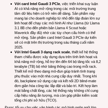
Với card Intel Gaudi 3 PCIe
, việc triển khai suy luận
AI có khả năng mở rộng trong các môi trường trung
tâm dữ liệu hiện có trở nên dễ dàng. Sản phẩm này
mang lại cho doanh nghiệp từ nhỏ đến tập đoàn lớn sự
linh hoạt để chạy các mô hình AI như Llama (từ Llama
3.1 8B cho đến phiên bản Llama 4 Scout hoặc
Maverick đầy đủ) nhờ các tùy chọn cấu hình có thể
mở rộng. Sản phẩm card Intel Gaudi 3 PCIe dự kiến
sẽ có mặt trên thị trường trong sáu tháng cuối năm
2025.
Với Intel Gaudi 3 dạng rack scale
, thiết kế hệ thống
tham chiếu được xây dựng dựa trên tính linh hoạt và
khả năng mở rộng, hỗ trợ lên đến 64 bộ tăng tốc và 8,2
terabyte (TB) bộ nhớ băng thông cao trong mỗi rack.
Thiết kế mở theo dạng mô-đun giúp tránh tình trạng
phụ thuộc vào một nhà cung cấp duy nhất. Trong khi
đó, backplane sử dụng cáp và kết nối 2D blind-mate
đơn giản hóa công tác lắp đặt và bảo trì. Kết hợp làm
mát bằng chất lỏng, các hệ thống này không chỉ cung
cấp hiệu năng ấn tượng, mà còn góp phần kiểm soát
tổng chi phí sở hữu (TCO).
Được tối ưu cho việc vận hành các mô hình ngôn ngữ lớn