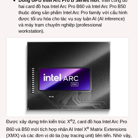
Dòng GPU Intel Arc Pro B Series mới:
Intel công bố
hai card đồ họa Intel Arc Pro B60 và Intel Arc Pro B50
thuộc dòng sản phẩm
Intel Arc Pro family
với cấu hình
được tối ưu hóa cho tác vụ suy luận AI (AI inference)
và máy trạm chuyên nghiệp (professional
workstation).
e
Được xây dựng trên kiến trúc X
2, card đồ họa Intel Arc Pro
e
B60 và B50 mới tích hợp nhân AI Intel X
Matrix Extensions
(XMX) và các đơn vị dò tia (ray tracing unit) tiên tiến. Nhờ vậy,