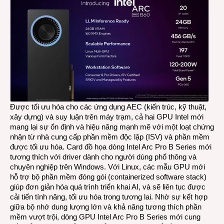
Được tối ưu hóa cho các ứng dụng AEC (kiến trúc, kỹ thuật,
xây dựng) và suy luận trên máy trạm, cả hai GPU Intel mới
mang lại sự ổn định và hiệu năng mạnh mẽ với một loạt chứng
nhận từ nhà cung cấp phần mềm độc lập (ISV) và phần mềm
được tối ưu hóa. Card đồ họa dòng Intel Arc Pro B Series mới
tương thích với driver dành cho người dùng phổ thông và
chuyên nghiệp trên Windows. Với Linux, các mẫu GPU mới
hỗ trợ bộ phần mềm đóng gói (containerized software stack)
giúp đơn giản hóa quá trình triển khai AI, và sẽ liên tục được
cải tiến tính năng, tối ưu hóa trong tương lai. Nhờ sự kết hợp
giữa bộ nhớ dung lượng lớn và khả năng tương thích phần
mềm vượt trội, dòng GPU Intel Arc Pro B Series mới cung