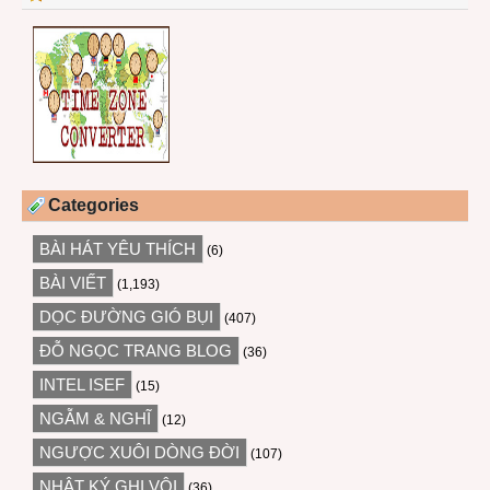
Categories
BÀI HÁT YÊU THÍCH
(6)
BÀI VIẾT
(1,193)
DỌC ĐƯỜNG GIÓ BỤI
(407)
ĐỖ NGỌC TRANG BLOG
(36)
INTEL ISEF
(15)
NGẪM & NGHĨ
(12)
NGƯỢC XUÔI DÒNG ĐỜI
(107)
NHẬT KÝ GHI VỘI
(36)