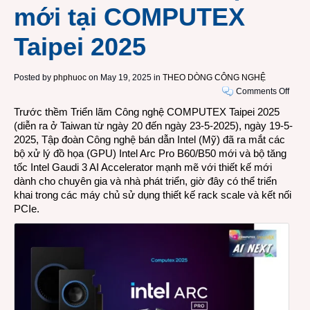
mới tại COMPUTEX
Taipei 2025
Posted by
phphuoc
on May 19, 2025 in
THEO DÒNG CÔNG NGHỆ
on
Comments Off
Intel
Trước thềm Triển lãm Công nghệ COMPUTEX Taipei 2025
ra
(diễn ra ở Taiwan từ ngày 20 đến ngày 23-5-2025), ngày 19-5-
mắt
2025, Tập đoàn Công nghệ bán dẫn Intel (Mỹ) đã ra mắt các
các
bộ xử lý đồ họa (GPU) Intel Arc Pro B60/B50 mới và bộ tăng
GPU
tốc Intel Gaudi 3 AI Accelerator mạnh mẽ với thiết kế mới
Intel
dành cho chuyên gia và nhà phát triển, giờ đây có thể triển
Arc
khai trong các máy chủ sử dụng thiết kế rack scale và kết nối
Pro
PCIe.
B60/
mới
và
bộ
tăng
tốc
AI