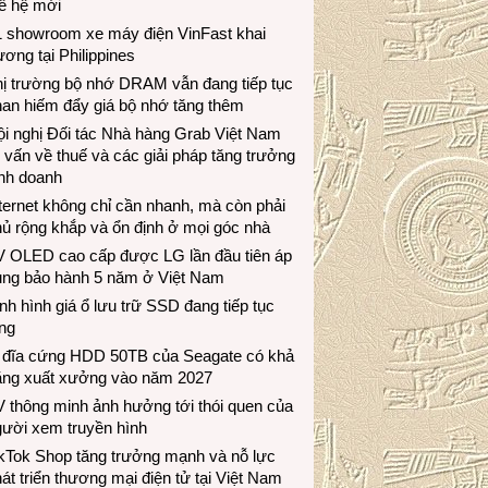
ế hệ mới
1 showroom xe máy điện VinFast khai
ương tại Philippines
hị trường bộ nhớ DRAM vẫn đang tiếp tục
an hiếm đẩy giá bộ nhớ tăng thêm
i nghị Đối tác Nhà hàng Grab Việt Nam
 vấn về thuế và các giải pháp tăng trưởng
inh doanh
ternet không chỉ cần nhanh, mà còn phải
ủ rộng khắp và ổn định ở mọi góc nhà
V OLED cao cấp được LG lần đầu tiên áp
ụng bảo hành 5 năm ở Việt Nam
nh hình giá ổ lưu trữ SSD đang tiếp tục
ng
 đĩa cứng HDD 50TB của Seagate có khả
ăng xuất xưởng vào năm 2027
 thông minh ảnh hưởng tới thói quen của
gười xem truyền hình
ikTok Shop tăng trưởng mạnh và nỗ lực
át triển thương mại điện tử tại Việt Nam