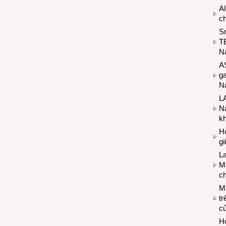
Al
c
S
T
N
A
g
Na
LA
Na
k
Hợ
g
L
Ma
ch
M
tr
c
Hợ