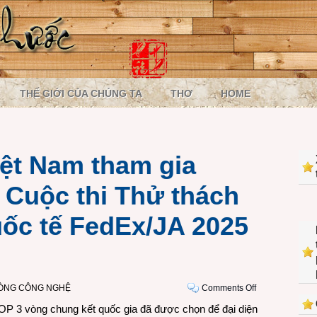
THẾ GIỚI CỦA CHÚNG TA
THƠ
HOME
iệt Nam tham gia
 Cuộc thi Thử thách
ốc tế FedEx/JA 2025
on
ÒNG CÔNG NGHỆ
Comments Off
Sáu
TOP 3 vòng chung kết quốc gia đã được chọn để đại diện
học