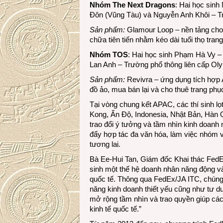
Nhóm The Next Dragons
: Hai học sin
Đôn (Vũng Tàu) và Nguyễn Anh Khôi – 
Sản phẩm:
Glamour Loop – nền tảng cho 
chữa tiên tiến nhằm kéo dài tuổi thọ trang
Nhóm TOS
: Hai học sinh Phạm Hà Vy –
Lan Anh – Trường phổ thông liên cấp Ol
Sản phẩm:
Revivra – ứng dụng tích hợp 
đồ ảo, mua bán lại và cho thuê trang phục
Tại vòng chung kết APAC, các thí sinh l
Kong, Ấn Độ, Indonesia, Nhật Bản, Hàn Q
trao đổi ý tưởng và tầm nhìn kinh doanh
đẩy hợp tác đa văn hóa, làm việc nhóm v
tương lai.
Bà Ee-Hui Tan, Giám đốc Khai thác FedE
sinh một thế hệ doanh nhân năng động và
quốc tế. Thông qua FedEx/JA ITC, chúng t
năng kinh doanh thiết yếu cũng như tư d
mở rộng tầm nhìn và trao quyền giúp các
kinh tế quốc tế.”