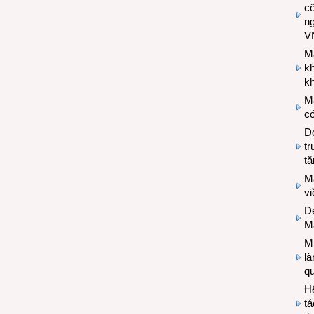
cô
n
V
M
k
kh
M
có
Do
tr
tă
M
v
De
M
Mi
l
q
H
tá