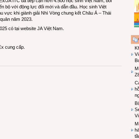
x/JA ITC đã tiếp cận hơn 4.500 học sinh Việt Nam, bồi
ến bộ với động lực đổi mới và dẫn đầu. Học sinh Việt
hu vực khi giành giải Nhì Vòng chung kết Châu Á – Thái
 quân năm 2023.
025 có tại website
JA Việt Nam
.
Ex cung cấp.
K
Vi
Bo
M
Z8
Cá
hỗ
n
B
Se
V
Mo
hà
t