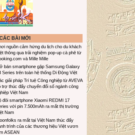
CÁC BÀI MỚI
hơi nguồn cảm hứng du lịch cho du khách
ệt thông qua trải nghiệm pop-up cà phê từ
oking.com và Mille Mille
ở bán smartphone gập Samsung Galaxy
 Series trên toàn hệ thống Di Động Việt
c giải pháp Trí tuệ Công nghiệp từ AVEVA
 trợ thúc đẩy chuyển đổi số ngành công
ghiệp Việt Nam
ộ đôi smartphone Xiaomi REDMI 17
ries với pin 7.500mAh ra mắt thị trường
iệt Nam
onfolks ra mắt tại Việt Nam thúc đẩy
nh trình của các thương hiệu Việt vươn
ầm ASEAN