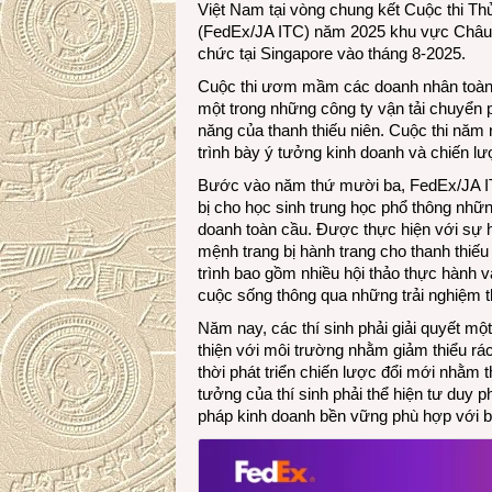
Việt Nam tại vòng chung kết Cuộc thi T
(FedEx/JA ITC) năm 2025 khu vực Châu 
chức tại Singapore vào tháng 8-2025.
Cuộc thi ươm mầm các doanh nhân toàn c
một trong những công ty vận tải chuyển p
năng của thanh thiếu niên. Cuộc thi năm 
trình bày ý tưởng kinh doanh và chiến l
Bước vào năm thứ mười ba, FedEx/JA ITC
bị cho học sinh trung học phổ thông nhữ
doanh toàn cầu. Được thực hiện với sự h
mệnh trang bị hành trang cho thanh thiếu
trình bao gồm nhiều hội thảo thực hành 
cuộc sống thông qua những trải nghiệm t
Năm nay, các thí sinh phải giải quyết một
thiện với môi trường nhằm giảm thiểu rác 
thời phát triển chiến lược đổi mới nhằm
tưởng của thí sinh phải thể hiện tư duy p
pháp kinh doanh bền vững phù hợp với b