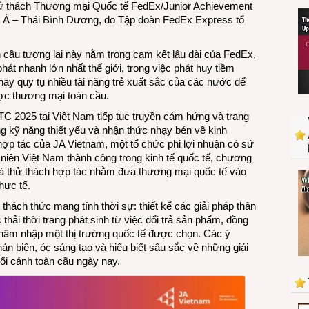
hử thách Thương mại Quốc tế FedEx/Junior Achievement
sinh
Á – Thái Bình Dương, do Tập đoàn FedEx Express tổ
Việt
Nam
ầu tương lai này nằm trong cam kết lâu dài của FedEx,
tham
hát nhanh lớn nhất thế giới, trong việc phát huy tiềm
gia
nay quy tụ nhiều tài năng trẻ xuất sắc của các nước để
vòng
ược thương mại toàn cầu.
chung
kết
 2025 tại Việt Nam tiếp tục truyền cảm hứng và trang
Cuộc
ng kỹ năng thiết yếu và nhận thức nhạy bén về kinh
thi
ợp tác của JA Vietnam, một tổ chức phi lợi nhuận có sứ
Thử
 niên Việt Nam thành công trong kinh tế quốc tế, chương
thách
và thử thách hợp tác nhằm đưa thương mại quốc tế vào
Thương
hực tế.
mại
 thách thức mang tính thời sự: thiết kế các giải pháp thân
Quốc
thải thời trang phát sinh từ việc đổi trả sản phẩm, đồng
tế
 thâm nhập một thị trường quốc tế được chọn. Các ý
FedEx/JA
hản biện, óc sáng tạo và hiểu biết sâu sắc về những giải
2025
ối cảnh toàn cầu ngày nay.
khu
vực
APAC