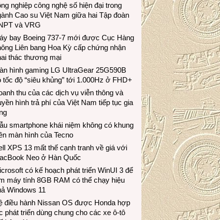
ng nghiệp công nghệ số hiện đại trong
gành Cao su Việt Nam giữa hai Tập đoàn
NPT và VRG
áy bay Boeing 737-7 mới được Cục Hàng
hông Liên bang Hoa Kỳ cấp chứng nhận
ai thác thương mại
àn hình gaming LG UltraGear 25G590B
 tốc độ “siêu khủng” tới 1.000Hz ở FHD+
anh thu của các dịch vụ viễn thông và
uyền hình trả phí của Việt Nam tiếp tục gia
ng
ẫu smartphone khái niệm không có khung
iền màn hình của Tecno
ll XPS 13 mất thế cạnh tranh về giá với
acBook Neo ở Hàn Quốc
crosoft có kế hoạch phát triển WinUI 3 để
àm máy tính 8GB RAM có thể chạy hiệu
uả Windows 11
ệ điều hành Nissan OS được Honda hợp
c phát triển dùng chung cho các xe ô-tô