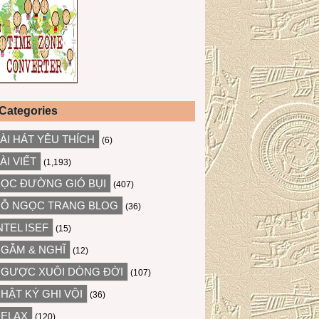
Categories
ÀI HÁT YÊU THÍCH
(6)
ÀI VIẾT
(1,193)
ỌC ĐƯỜNG GIÓ BỤI
(407)
Ỗ NGỌC TRANG BLOG
(36)
NTEL ISEF
(15)
GẪM & NGHĨ
(12)
GƯỢC XUÔI DÒNG ĐỜI
(107)
HẬT KÝ GHI VỘI
(36)
ELAX
(120)