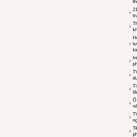
th
2
tr
T
kh
Hộ
tư
k
In
ph
T
d
Tì
tă
Ổ
n
TV
n
T
ph