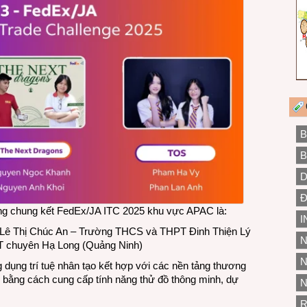
B
B
D
Đ
vòng chung kết FedEx/JA ITC 2025 khu vực APAC là:
I
h Lê Thị Chúc An – Trường THCS và THPT Đinh Thiện Lý
N
 chuyên Hạ Long (Quảng Ninh)
N
ng dụng trí tuệ nhân tạo kết hợp với các nền tảng thương
ng bằng cách cung cấp tính năng thử đồ thông minh, dự
N
R