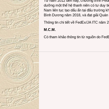
Từ năm 2012 đến nay, chương trình FedE
dưỡng một thế hệ thanh niên có tư duy ti
Nam liên tục tạo dấu ấn tại đấu trường k
Bình Dương năm 2018, và đạt giải Quán
Thông tin chi tiết về FedEx/JA ITC năm 2
M.C.M.
Có tham khảo thông tin từ nguồn do Fed