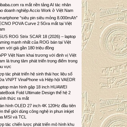
ibaba.com ra mắt nền tảng AI tác nhân
ho doanh nghiệp Accio Work ở Việt Nam
martphone “siêu pin siêu mỏng 8.000mAh”
ECNO POVA Curve 2 5Gra mắt tại Việt
am
SUS ROG Strix SCAR 18 (2026) – laptop
aming mạnh nhất của ROG bán tại Việt
m với giá gần 180 triệu đồng
PP Việt Nam khai trương với định vị Việt
m là trung tâm phát triển trọng điểm trong
hu vực
p tác phát triển hệ sinh thái học liệu số
iữa VNPT VinaPhone và Hiệp hội VAEDR
aptop màn hình gập 18 inch HUAWEI
teBook Fold Ultimate Design thế hệ 2
ính thức ra mắt
àn hình OLED 27 inch 4K 120Hz đầu tiên
ên thế giới dùng công nghệ in phun inkjet
ủa MSI và TCL
p tác chiến lược phát triển mô hình khu