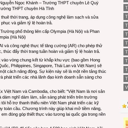
h Nguyễn Ngọc Khánh – Trường THPT chuyên Lê Quý
T
Trường THPT chuyên Hà Tĩnh
T
thuê thời trang, áp dụng công nghệ làm sạch và sửa
 phục và giảm tỷ lệ hoàn trả.
T
 Trường phổ thông liên cấp Olympia (Hà Nội) và Phan
T
ympia (Hà Nội)
T
AI và công nghệ thực tế tăng cường (AR) cho phép thử
, thúc đẩy thời trang tuần hoàn và giảm tỷ lệ hoàn trả.
T
ọt vào vòng chung kết từ khắp khu vực (bao gồm Hong
uốc, Philippines, Singapore, Thái Lan và Việt Nam) sẽ
T
 một cách năng động. Sự kiện này sẽ là một nền tảng thúc
à phát triển các nhà lãnh đạo kinh doanh sẵn sàng cho
T
V
x Việt Nam và Cambodia, cho biết: “Việt Nam là nơi sản
 dám nghĩ dám làm, sẵn sàng phát triển trên trường
ôi hỗ trợ thanh thiếu niên Việt Nam phát triển các kỹ
uy toàn cầu. Chương trình này giúp khai mở tiềm năng,
 em đóng góp thiết thực vào tương lai quốc gia trong nền