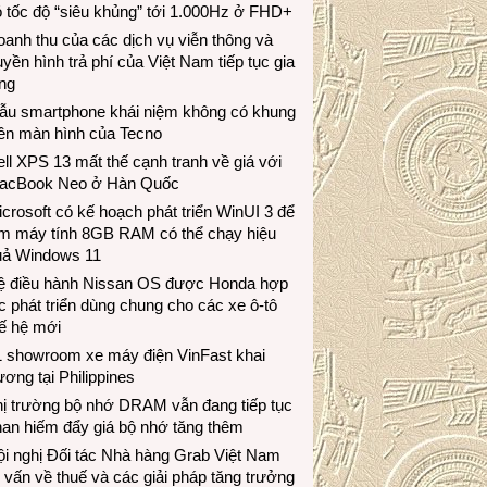
 tốc độ “siêu khủng” tới 1.000Hz ở FHD+
anh thu của các dịch vụ viễn thông và
uyền hình trả phí của Việt Nam tiếp tục gia
ng
ẫu smartphone khái niệm không có khung
iền màn hình của Tecno
ll XPS 13 mất thế cạnh tranh về giá với
acBook Neo ở Hàn Quốc
crosoft có kế hoạch phát triển WinUI 3 để
àm máy tính 8GB RAM có thể chạy hiệu
uả Windows 11
ệ điều hành Nissan OS được Honda hợp
c phát triển dùng chung cho các xe ô-tô
ế hệ mới
1 showroom xe máy điện VinFast khai
ương tại Philippines
hị trường bộ nhớ DRAM vẫn đang tiếp tục
an hiếm đẩy giá bộ nhớ tăng thêm
i nghị Đối tác Nhà hàng Grab Việt Nam
 vấn về thuế và các giải pháp tăng trưởng