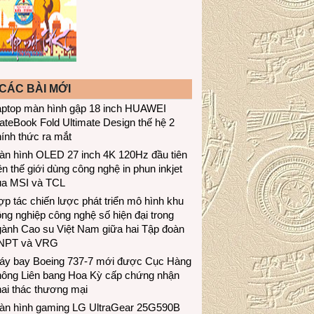
CÁC BÀI MỚI
aptop màn hình gập 18 inch HUAWEI
teBook Fold Ultimate Design thế hệ 2
ính thức ra mắt
àn hình OLED 27 inch 4K 120Hz đầu tiên
ên thế giới dùng công nghệ in phun inkjet
ủa MSI và TCL
p tác chiến lược phát triển mô hình khu
ng nghiệp công nghệ số hiện đại trong
gành Cao su Việt Nam giữa hai Tập đoàn
NPT và VRG
áy bay Boeing 737-7 mới được Cục Hàng
hông Liên bang Hoa Kỳ cấp chứng nhận
ai thác thương mại
àn hình gaming LG UltraGear 25G590B