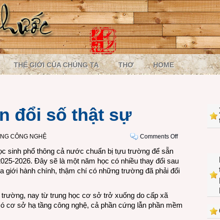
THẾ GIỚI CỦA CHÚNG TA
THƠ
HOME
 đổi số thật sự
on
ÒNG CÔNG NGHỆ
Comments Off
Năm
ọc sinh phổ thông cả nước chuẩn bị tựu trường để sẵn
học
025-2026. Đây sẽ là một năm học có nhiều thay đổi sau
chuyển
ịa giới hành chính, thậm chí có những trường đã phải đổi
đổi
số
c trường, nay từ trung học cơ sở trở xuống do cấp xã
thật
ó có cơ sở hạ tầng công nghệ, cả phần cứng lẫn phần mềm
sự