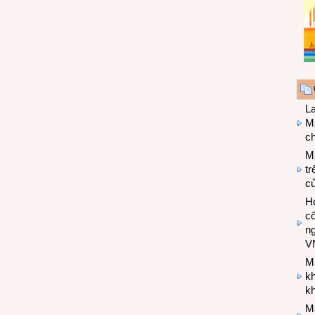
L
Ma
ch
M
tr
c
Hợ
cô
n
V
M
k
kh
M