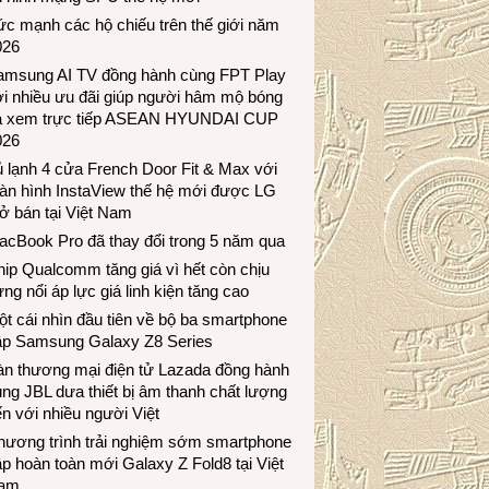
c mạnh các hộ chiếu trên thế giới năm
026
amsung AI TV đồng hành cùng FPT Play
i nhiều ưu đãi giúp người hâm mộ bóng
á xem trực tiếp ASEAN HYUNDAI CUP
026
 lạnh 4 cửa French Door Fit & Max với
àn hình InstaView thế hệ mới được LG
ở bán tại Việt Nam
acBook Pro đã thay đổi trong 5 năm qua
ip Qualcomm tăng giá vì hết còn chịu
ng nổi áp lực giá linh kiện tăng cao
t cái nhìn đầu tiên về bộ ba smartphone
ập Samsung Galaxy Z8 Series
àn thương mại điện tử Lazada đồng hành
ng JBL dưa thiết bị âm thanh chất lượng
n với nhiều người Việt
hương trình trải nghiệm sớm smartphone
p hoàn toàn mới Galaxy Z Fold8 tại Việt
am