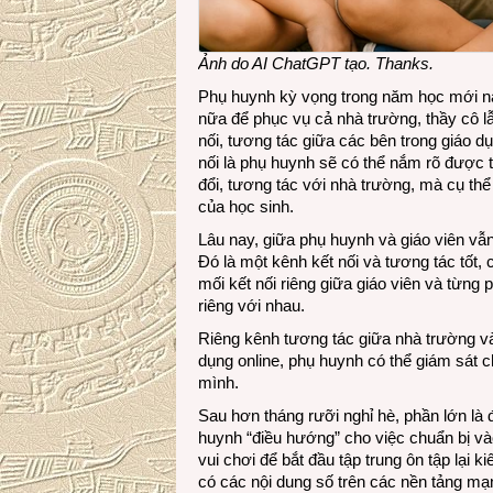
Ảnh do AI ChatGPT tạo. Thanks.
Phụ huynh kỳ vọng trong năm học mới này
nữa để phục vụ cả nhà trường, thầy cô lẫ
nối, tương tác giữa các bên trong giáo d
nối là phụ huynh sẽ có thể nắm rõ được 
đổi, tương tác với nhà trường, mà cụ thể 
của học sinh.
Lâu nay, giữa phụ huynh và giáo viên vẫn
Đó là một kênh kết nối và tương tác tốt, c
mối kết nối riêng giữa giáo viên và từng 
riêng với nhau.
Riêng kênh tương tác giữa nhà trường v
dụng online, phụ huynh có thể giám sát c
mình.
Sau hơn tháng rưỡi nghỉ hè, phần lớn là
huynh “điều hướng” cho việc chuẩn bị v
vui chơi để bắt đầu tập trung ôn tập lại ki
có các nội dung số trên các nền tảng m