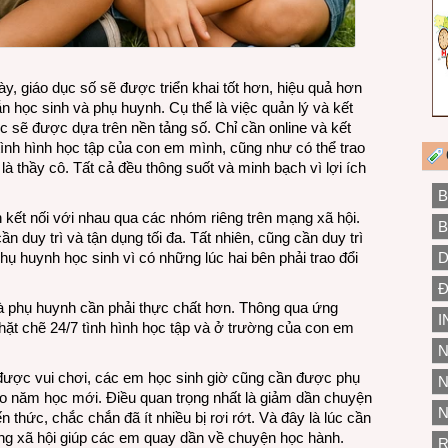
, giáo dục số sẽ được triển khai tốt hơn, hiệu quả hơn
n học sinh và phụ huynh. Cụ thể là việc quản lý và kết
ục sẽ được dựa trên nền tảng số. Chỉ cần online và kết
tình hình học tập của con em mình, cũng như có thể trao
là thầy cô. Tất cả đều thông suốt và minh bạch vì lợi ích
B
 kết nối với nhau qua các nhóm riêng trên mạng xã hội.
B
ần duy trì và tận dụng tối đa. Tất nhiên, cũng cần duy trì
D
phụ huynh học sinh vì có những lúc hai bên phải trao đổi
Đ
à phụ huynh cần phải thực chất hơn. Thông qua ứng
I
hặt chẽ 24/7 tình hình học tập và ở trường của con em
N
 được vui chơi, các em học sinh giờ cũng cần được phụ
N
ào năm học mới. Điều quan trọng nhất là giảm dần chuyện
N
ến thức, chắc chắn đã ít nhiều bị rơi rớt. Và đây là lúc cần
ạng xã hội giúp các em quay dần về chuyện học hành.
R