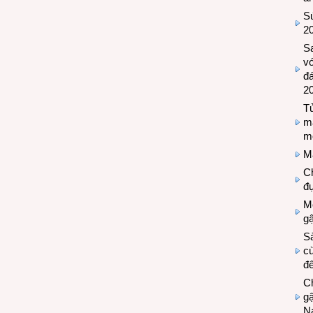
Sứ
2
S
vớ
đ
2
Tủ
m
m
M
Ch
đự
Mộ
g
S
cù
đế
C
gậ
N