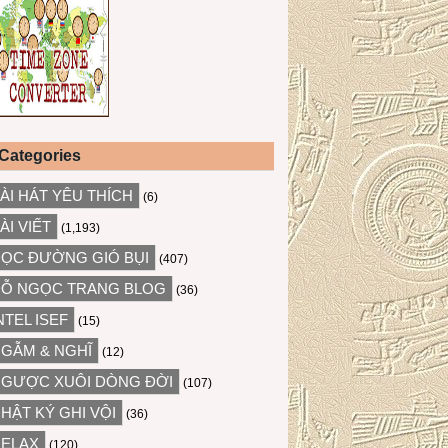
Categories
ÀI HÁT YÊU THÍCH
(6)
ÀI VIẾT
(1,193)
ỌC ĐƯỜNG GIÓ BỤI
(407)
Ỗ NGỌC TRANG BLOG
(36)
NTEL ISEF
(15)
GẪM & NGHĨ
(12)
GƯỢC XUÔI DÒNG ĐỜI
(107)
HẬT KÝ GHI VỘI
(36)
ELAX
(120)