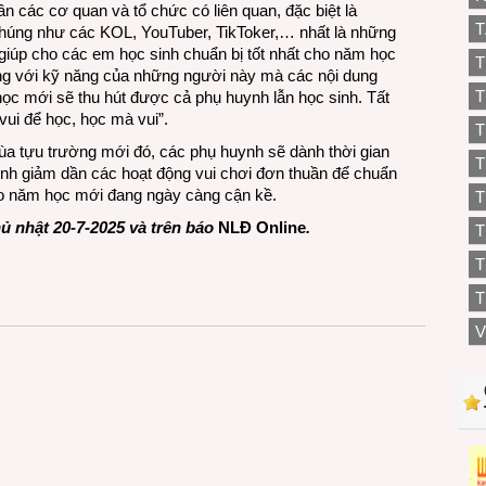
ần các cơ quan và tổ chức có liên quan, đặc biệt là
T
húng như các KOL, YouTuber, TikToker,… nhất là những
, giúp cho các em học sinh chuẩn bị tốt nhất cho năm học
T
g với kỹ năng của những người này mà các nội dung
T
ọc mới sẽ thu hút được cả phụ huynh lẫn học sinh. Tất
vui để học, học mà vui”.
T
ùa tựu trường mới đó, các phụ huynh sẽ dành thời gian
T
h giảm dần các hoạt động vui chơi đơn thuần để chuẩn
 cho năm học mới đang ngày càng cận kề.
T
 nhật 20-7-2025 và trên báo
NLĐ Online
.
T
T
V