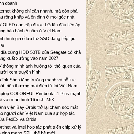
inh doanh
ternet không chỉ cần nhanh, mà còn phải
ủ rộng khắp và ổn định ở mọi góc nhà
V OLED cao cấp được LG lần đầu tiên áp
ụng bảo hành 5 năm ở Việt Nam
nh hình giá ổ lưu trữ SSD đang tiếp tục
ng
 đĩa cứng HDD 50TB của Seagate có khả
ăng xuất xưởng vào năm 2027
 thông minh ảnh hưởng tới thói quen của
gười xem truyền hình
ikTok Shop tăng trưởng mạnh và nỗ lực
át triển thương mại điện tử tại Việt Nam
aptop COLORFUL Rimbook L1 Plus mạnh
 với màn hình 16 inch 2.5K
nh viện Bay Orbis trở lại chăm sóc mắt
ho người dân Việt Nam qua sự hợp tác
iữa FedEx và Orbis
rtinet và Intel hợp tác phát triển chip xử lý
n ninh mạng SPU thế hệ mới