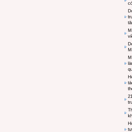
có
Do
tr
tă
M
v
De
M
Mi
l
q
H
tá
th
2
tr
T
kh
Hộ
tư