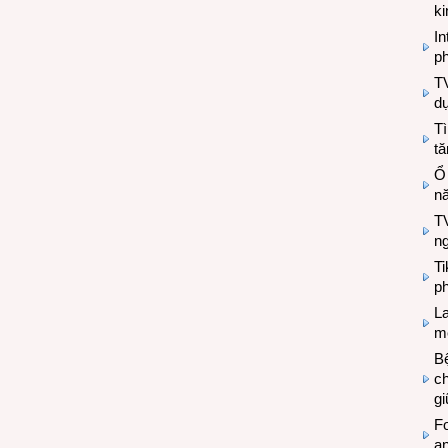
k
In
ph
T
d
Tì
tă
Ổ
n
TV
n
T
ph
L
mẽ
Bệ
c
g
Fo
a