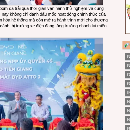
oom đã trải qua thời gian vận hành thử nghiệm và cung
m nay không chỉ đánh dấu mốc hoạt động chính thức của
n hóa hệ thống mà còn mở ra hành trình mới cho thương
cảnh thị trường xe điện đang tăng trưởng nhanh tại miền
B
B
D
Đ
I
N
N
N
R