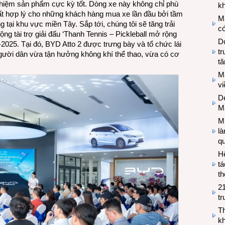
ghiệm sản phẩm cực kỳ tốt. Dòng xe này không chỉ phù
kh
ất hợp lý cho những khách hàng mua xe lần đầu bởi tầm
M
g tại khu vực miền Tây. Sắp tới, chúng tôi sẽ tăng trải
có
g tài trợ giải đấu ‘Thanh Tennis – Pickleball mở rộng
Do
8-2025. Tại đó, BYD Atto 2 được trưng bày và tổ chức lái
tr
 người dân vừa tận hưởng không khí thể thao, vừa có cơ
tă
M
v
De
M
Mi
l
q
H
tá
th
2
tr
T
kh