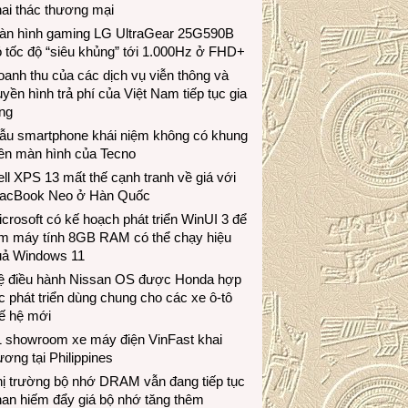
ai thác thương mại
àn hình gaming LG UltraGear 25G590B
 tốc độ “siêu khủng” tới 1.000Hz ở FHD+
anh thu của các dịch vụ viễn thông và
uyền hình trả phí của Việt Nam tiếp tục gia
ng
ẫu smartphone khái niệm không có khung
iền màn hình của Tecno
ll XPS 13 mất thế cạnh tranh về giá với
acBook Neo ở Hàn Quốc
crosoft có kế hoạch phát triển WinUI 3 để
àm máy tính 8GB RAM có thể chạy hiệu
uả Windows 11
ệ điều hành Nissan OS được Honda hợp
c phát triển dùng chung cho các xe ô-tô
ế hệ mới
1 showroom xe máy điện VinFast khai
ương tại Philippines
hị trường bộ nhớ DRAM vẫn đang tiếp tục
an hiếm đẩy giá bộ nhớ tăng thêm