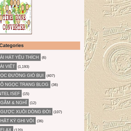
Categories
ÀI HÁT YÊU THÍCH
(6)
ÀI VIẾT
(1,193)
ỌC ĐƯỜNG GIÓ BỤI
(407)
Ỗ NGỌC TRANG BLOG
(36)
NTEL ISEF
(15)
GẪM & NGHĨ
(12)
GƯỢC XUÔI DÒNG ĐỜI
(107)
HẬT KÝ GHI VỘI
(36)
ELAX
(120)