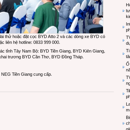
Hộ
tư
k
In
ph
lái thử hoặc đặt cọc BYD Atto 2 và các dòng xe BYD có
T
c liên hệ hotline: 0833 999 000.
d
Tì
các tỉnh Tây Nam Bộ: BYD Tiền Giang, BYD Kiên Giang,
tă
khai trương BYD Cần Thơ, BYD Đồng Tháp.
Ổ
n
D NEG Tiền Giang cung cấp.
TV
n
T
ph
L
mẽ
Bệ
c
g