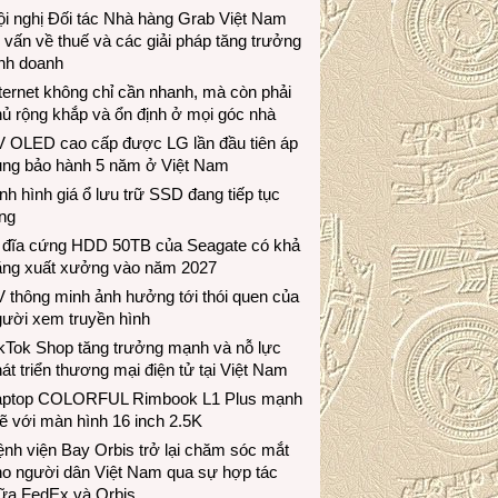
i nghị Đối tác Nhà hàng Grab Việt Nam
 vấn về thuế và các giải pháp tăng trưởng
inh doanh
ternet không chỉ cần nhanh, mà còn phải
ủ rộng khắp và ổn định ở mọi góc nhà
V OLED cao cấp được LG lần đầu tiên áp
ụng bảo hành 5 năm ở Việt Nam
nh hình giá ổ lưu trữ SSD đang tiếp tục
ng
 đĩa cứng HDD 50TB của Seagate có khả
ăng xuất xưởng vào năm 2027
 thông minh ảnh hưởng tới thói quen của
gười xem truyền hình
ikTok Shop tăng trưởng mạnh và nỗ lực
át triển thương mại điện tử tại Việt Nam
aptop COLORFUL Rimbook L1 Plus mạnh
 với màn hình 16 inch 2.5K
nh viện Bay Orbis trở lại chăm sóc mắt
ho người dân Việt Nam qua sự hợp tác
iữa FedEx và Orbis