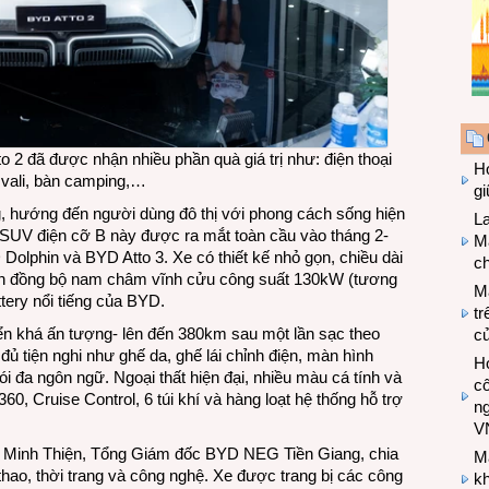
o 2 đã được nhận nhiều phần quà giá trị như: điện thoại
Hợ
 vali, bàn camping,…
g
, hướng đến người dùng đô thị với phong cách sống hiện
L
 SUV điện cỡ B này được ra mắt toàn cầu vào tháng 2-
Ma
Dolphin và BYD Atto 3. Xe có thiết kế nhỏ gọn, chiều dài
ch
ện đồng bộ nam châm vĩnh cửu công suất 130kW (tương
M
tery nổi tiếng của BYD.
tr
yển khá ấn tượng- lên đến 380km sau một lần sạc theo
c
ủ tiện nghi như ghế da, ghế lái chỉnh điện, màn hình
Hợ
ói đa ngôn ngữ. Ngoại thất hiện đại, nhiều màu cá tính và
cô
0, Cruise Control, 6 túi khí và hàng loạt hệ thống hỗ trợ
n
V
h Minh Thiện, Tổng Giám đốc BYD NEG Tiền Giang, chia
M
thao, thời trang và công nghệ. Xe được trang bị các công
k