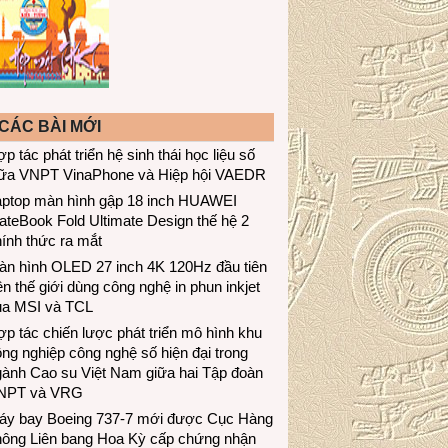
CÁC BÀI MỚI
p tác phát triển hệ sinh thái học liệu số
iữa VNPT VinaPhone và Hiệp hội VAEDR
aptop màn hình gập 18 inch HUAWEI
teBook Fold Ultimate Design thế hệ 2
ính thức ra mắt
àn hình OLED 27 inch 4K 120Hz đầu tiên
ên thế giới dùng công nghệ in phun inkjet
ủa MSI và TCL
p tác chiến lược phát triển mô hình khu
ng nghiệp công nghệ số hiện đại trong
gành Cao su Việt Nam giữa hai Tập đoàn
NPT và VRG
áy bay Boeing 737-7 mới được Cục Hàng
hông Liên bang Hoa Kỳ cấp chứng nhận