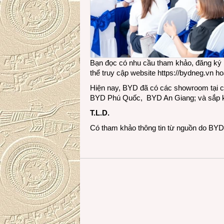
Bạn đọc có nhu cầu tham khảo, đăng ký 
thể truy cập website
https://bydneg.vn
hoặ
Hiện nay, BYD đã có các showroom tại 
BYD Phú Quốc, BYD An Giang; và sắp 
T.L.D.
Có tham khảo thông tin từ nguồn do BY