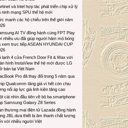
rtinet và Intel hợp tác phát triển chip xử lý
n ninh mạng SPU thế hệ mới
c mạnh các hộ chiếu trên thế giới năm
026
amsung AI TV đồng hành cùng FPT Play
i nhiều ưu đãi giúp người hâm mộ bóng
á xem trực tiếp ASEAN HYUNDAI CUP
026
 lạnh 4 cửa French Door Fit & Max với
àn hình InstaView thế hệ mới được LG
ở bán tại Việt Nam
acBook Pro đã thay đổi trong 5 năm qua
ip Qualcomm tăng giá vì hết còn chịu
ng nổi áp lực giá linh kiện tăng cao
t cái nhìn đầu tiên về bộ ba smartphone
ập Samsung Galaxy Z8 Series
àn thương mại điện tử Lazada đồng hành
ng JBL dưa thiết bị âm thanh chất lượng
n với nhiều người Việt