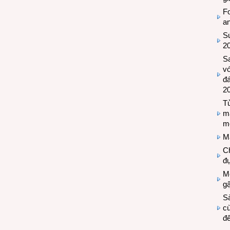
Fo
a
Sứ
2
S
vớ
đ
2
Tủ
m
m
M
Ch
đự
Mộ
g
S
cù
đế