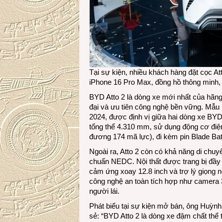
Tại sự kiện, nhiều khách hàng đặt cọc Att
iPhone 16 Pro Max, đồng hồ thông minh,
BYD Atto 2 là dòng xe mới nhất của hãng
đại và ưu tiên công nghệ bền vững. Mẫu
2024, được định vị giữa hai dòng xe BYD 
tổng thể 4.310 mm, sử dụng động cơ đi
đương 174 mã lực), đi kèm pin Blade Bat
Ngoài ra, Atto 2 còn có khả năng di chu
chuẩn NEDC. Nội thất được trang bị đầy đ
cảm ứng xoay 12.8 inch và trợ lý giọng n
công nghệ an toàn tích hợp như camera 36
người lái.
Phát biểu tại sự kiện mở bán, ông Huỳn
sẻ: “BYD Atto 2 là dòng xe đậm chất thể 