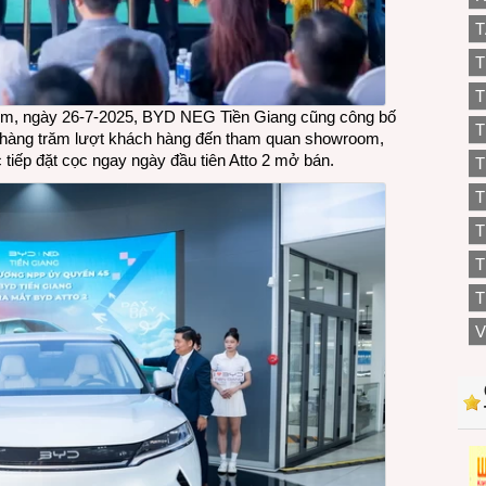
T
T
T
om, ngày 26-7-2025, BYD NEG Tiền Giang cũng công bố
T
t hàng trăm lượt khách hàng đến tham quan showroom,
c tiếp đặt cọc ngay ngày đầu tiên Atto 2 mở bán.
T
T
T
T
V