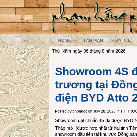
HOME
TẢN MẠN
BÀI VIẾT
Thứ Năm ngày 06 tháng 8 năm 2026
Showroom 4S đầ
trương tại Đồn
điện BYD Atto 
Posted by
phphuoc
on July 28, 2025 in
THỊ TRƯ
Showroom đạt chuẩn 4S đã được BYD NEG
Tháp mới (được hợp nhất từ hai tỉnh Tiề
showroom đầu tiên tại khu vực Đồng bằn