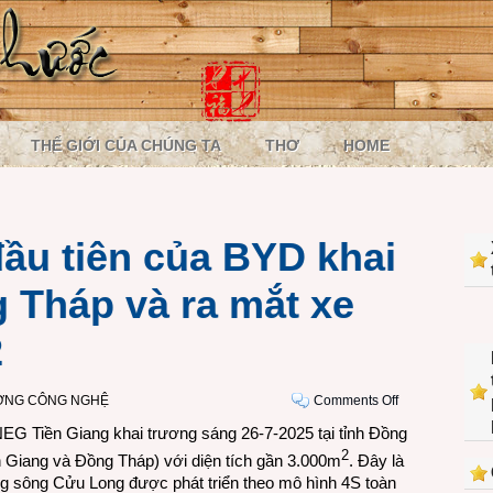
THẾ GIỚI CỦA CHÚNG TA
THƠ
HOME
u tiên của BYD khai
g Tháp và ra mắt xe
2
on
ỜNG CÔNG NGHỆ
Comments Off
Showroom
 Tiền Giang khai trương sáng 26-7-2025 tại tỉnh Đồng
4S
2
n Giang và Đồng Tháp) với diện tích gần 3.000m
. Đây là
đầu
g sông Cửu Long được phát triển theo mô hình 4S toàn
tiên