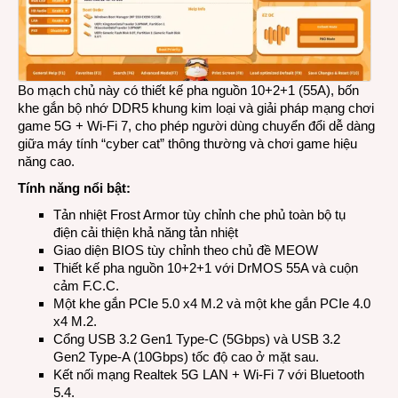
Bo mạch chủ này có thiết kế pha nguồn 10+2+1 (55A), bốn
khe gắn bộ nhớ DDR5 khung kim loại và giải pháp mạng chơi
game 5G + Wi-Fi 7, cho phép người dùng chuyển đổi dễ dàng
giữa máy tính “cyber cat” thông thường và chơi game hiệu
năng cao.
Tính năng nổi bật:
Tản nhiệt Frost Armor tùy chỉnh che phủ toàn bộ tụ
điện cải thiện khả năng tản nhiệt
Giao diện BIOS tùy chỉnh theo chủ đề MEOW
Thiết kế pha nguồn 10+2+1 với DrMOS 55A và cuộn
cảm F.C.C.
Một khe gắn PCIe 5.0 x4 M.2 và một khe gắn PCIe 4.0
x4 M.2.
Cổng USB 3.2 Gen1 Type-C (5Gbps) và USB 3.2
Gen2 Type-A (10Gbps) tốc độ cao ở mặt sau.
Kết nối mạng Realtek 5G LAN + Wi-Fi 7 với Bluetooth
5.4.