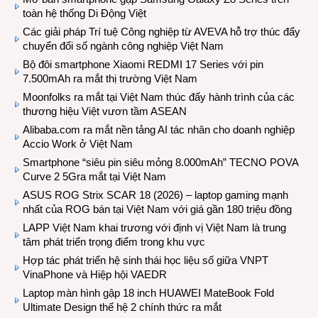
toàn hệ thống Di Động Việt
Các giải pháp Trí tuệ Công nghiệp từ AVEVA hỗ trợ thúc đẩy
chuyển đổi số ngành công nghiệp Việt Nam
Bộ đôi smartphone Xiaomi REDMI 17 Series với pin
7.500mAh ra mắt thị trường Việt Nam
Moonfolks ra mắt tại Việt Nam thúc đẩy hành trình của các
thương hiệu Việt vươn tầm ASEAN
Alibaba.com ra mắt nền tảng AI tác nhân cho doanh nghiệp
Accio Work ở Việt Nam
Smartphone “siêu pin siêu mỏng 8.000mAh” TECNO POVA
Curve 2 5Gra mắt tại Việt Nam
ASUS ROG Strix SCAR 18 (2026) – laptop gaming mạnh
nhất của ROG bán tại Việt Nam với giá gần 180 triệu đồng
LAPP Việt Nam khai trương với định vị Việt Nam là trung
tâm phát triển trọng điểm trong khu vực
Hợp tác phát triển hệ sinh thái học liệu số giữa VNPT
VinaPhone và Hiệp hội VAEDR
Laptop màn hình gập 18 inch HUAWEI MateBook Fold
Ultimate Design thế hệ 2 chính thức ra mắt