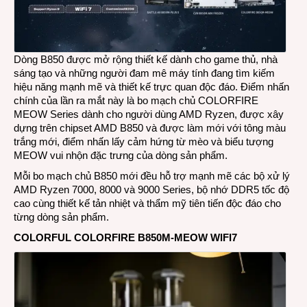
CVN,
Battle
AX
và
MEO
Dòng B850 được mở rộng thiết kế dành cho game thủ, nhà
sáng tạo và những người đam mê máy tính đang tìm kiếm
hiệu năng mạnh mẽ và thiết kế trực quan độc đáo. Điểm nhấn
chính của lần ra mắt này là bo mạch chủ COLORFIRE
MEOW Series dành cho người dùng AMD Ryzen, được xây
dựng trên chipset AMD B850 và được làm mới với tông màu
trắng mới, điểm nhấn lấy cảm hứng từ mèo và biểu tượng
MEOW vui nhộn đặc trưng của dòng sản phẩm.
Mỗi bo mạch chủ B850 mới đều hỗ trợ mạnh mẽ các bộ xử lý
AMD Ryzen 7000, 8000 và 9000 Series, bộ nhớ DDR5 tốc độ
cao cùng thiết kế tản nhiệt và thẩm mỹ tiên tiến độc đáo cho
từng dòng sản phẩm.
COLORFUL COLORFIRE B850M-MEOW WIFI7