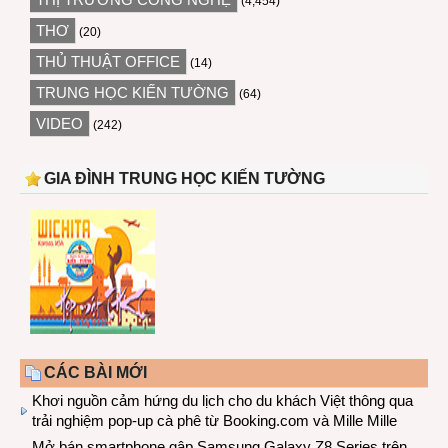
(4,454)
THƠ
(20)
THỦ THUẬT OFFICE
(14)
TRUNG HỌC KIẾN TƯỜNG
(64)
VIDEO
(242)
GIA ĐÌNH TRUNG HỌC KIẾN TƯỜNG
CÁC BÀI MỚI
Khơi nguồn cảm hứng du lịch cho du khách Việt thông qua
trải nghiệm pop-up cà phê từ Booking.com và Mille Mille
Mở bán smartphone gập Samsung Galaxy Z8 Series trên