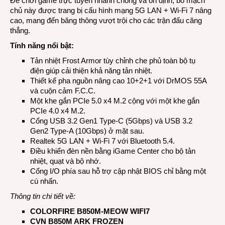
Để chơi game trực tuyến nhanh chóng và ổn định, bo mạch
chủ này được trang bị cấu hình mạng 5G LAN + Wi-Fi 7 nâng
cao, mang đến băng thông vượt trội cho các trận đấu căng
thẳng.
Tính năng nổi bật:
Tản nhiệt Frost Armor tùy chỉnh che phủ toàn bộ tụ
điện giúp cải thiện khả năng tản nhiệt.
Thiết kế pha nguồn nâng cao 10+2+1 với DrMOS 55A
và cuộn cảm F.C.C.
Một khe gắn PCIe 5.0 x4 M.2 cộng với một khe gắn
PCIe 4.0 x4 M.2.
Cổng USB 3.2 Gen1 Type-C (5Gbps) và USB 3.2
Gen2 Type-A (10Gbps) ở mặt sau.
Realtek 5G LAN + Wi-Fi 7 với Bluetooth 5.4.
Điều khiển đèn nền bằng iGame Center cho bộ tản
nhiệt, quạt và bộ nhớ.
Cổng I/O phía sau hỗ trợ cập nhật BIOS chỉ bằng một
cú nhấn.
Thông tin chi tiết về:
COLORFIRE B850M-MEOW WIFI7
CVN B850M ARK FROZEN