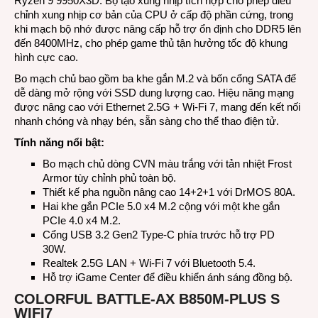
Ryzen 9 9950X3D. Bộ tạo xung nhịp tích hợp cho phép điều
chỉnh xung nhịp cơ bản của CPU ở cấp độ phần cứng, trong
khi mạch bộ nhớ được nâng cấp hỗ trợ ổn định cho DDR5 lên
đến 8400MHz, cho phép game thủ tận hưởng tốc độ khung
hình cực cao.
Bo mạch chủ bao gồm ba khe gắn M.2 và bốn cổng SATA để
dễ dàng mở rộng với SSD dung lượng cao. Hiệu năng mạng
được nâng cao với Ethernet 2.5G + Wi-Fi 7, mang đến kết nối
nhanh chóng và nhạy bén, sẵn sàng cho thể thao điện tử.
Tính năng nổi bật:
Bo mạch chủ dòng CVN màu trắng với tản nhiệt Frost
Armor tùy chỉnh phủ toàn bộ.
Thiết kế pha nguồn nâng cao 14+2+1 với DrMOS 80A.
Hai khe gắn PCIe 5.0 x4 M.2 cộng với một khe gắn
PCIe 4.0 x4 M.2.
Cổng USB 3.2 Gen2 Type-C phía trước hỗ trợ PD
30W.
Realtek 2.5G LAN + Wi-Fi 7 với Bluetooth 5.4.
Hỗ trợ iGame Center để điều khiển ánh sáng đồng bộ.
COLORFUL BATTLE-AX B850M-PLUS S
WIFI7