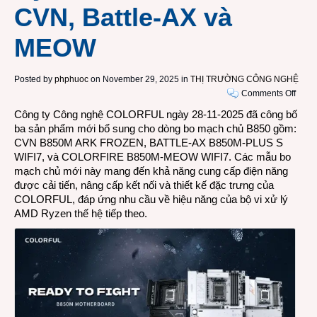
CVN, Battle-AX và
MEOW
Posted by
phphuoc
on November 29, 2025 in
THỊ TRƯỜNG CÔNG NGHỆ
on
Comments Off
COL
Công ty Công nghệ COLORFUL ngày 28-11-2025 đã công bố
mở
ba sản phẩm mới bổ sung cho dòng bo mạch chủ B850 gồm:
rộng
CVN B850M ARK FROZEN, BATTLE-AX B850M-PLUS S
dòng
WIFI7, và COLORFIRE B850M-MEOW WIFI7. Các mẫu bo
bo
mạch chủ mới này mang đến khả năng cung cấp điện năng
mạch
được cải tiến, nâng cấp kết nối và thiết kế đặc trưng của
chủ
COLORFUL, đáp ứng nhu cầu về hiệu năng của bộ vi xử lý
B850
AMD Ryzen thế hệ tiếp theo.
cho
CPU
AMD
Ryze
với
các
mẫu