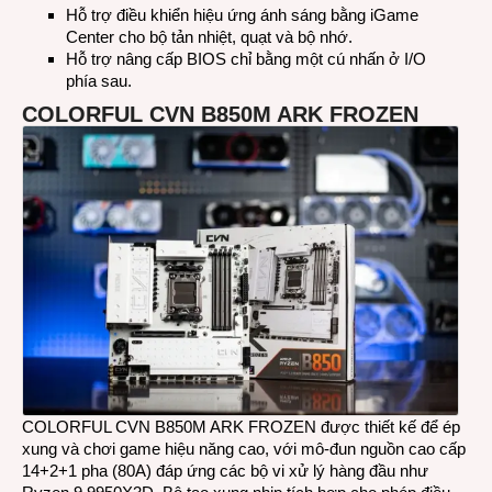
Hỗ trợ điều khiển hiệu ứng ánh sáng bằng iGame
Center cho bộ tản nhiệt, quạt và bộ nhớ.
Hỗ trợ nâng cấp BIOS chỉ bằng một cú nhấn ở I/O
phía sau.
COLORFUL CVN B850M ARK FROZEN
COLORFUL CVN B850M ARK FROZEN được thiết kế để ép
xung và chơi game hiệu năng cao, với mô-đun nguồn cao cấp
14+2+1 pha (80A) đáp ứng các bộ vi xử lý hàng đầu như