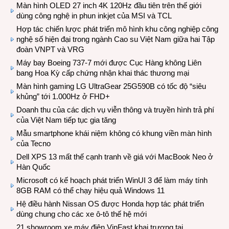
Màn hình OLED 27 inch 4K 120Hz đầu tiên trên thế giới
dùng công nghệ in phun inkjet của MSI và TCL
Hợp tác chiến lược phát triển mô hình khu công nghiệp công
nghệ số hiện đại trong ngành Cao su Việt Nam giữa hai Tập
đoàn VNPT và VRG
Máy bay Boeing 737-7 mới được Cục Hàng không Liên
bang Hoa Kỳ cấp chứng nhận khai thác thương mại
Màn hình gaming LG UltraGear 25G590B có tốc độ “siêu
khủng” tới 1.000Hz ở FHD+
Doanh thu của các dịch vụ viễn thông và truyền hình trả phí
của Việt Nam tiếp tục gia tăng
Mẫu smartphone khái niệm không có khung viền màn hình
của Tecno
Dell XPS 13 mất thế cạnh tranh về giá với MacBook Neo ở
Hàn Quốc
Microsoft có kế hoạch phát triển WinUI 3 để làm máy tính
8GB RAM có thể chạy hiệu quả Windows 11
Hệ điều hành Nissan OS được Honda hợp tác phát triển
dùng chung cho các xe ô-tô thế hệ mới
21 showroom xe máy điện VinFast khai trương tại