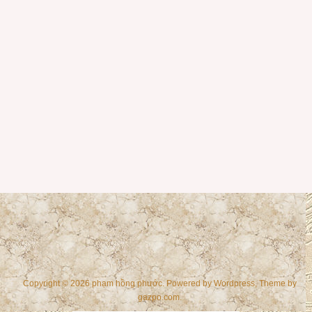
Copyright © 2026 phạm hồng phước. Powered by
Wordpress
, Theme by
gazpo.com
.