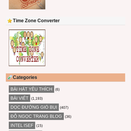
Time Zone Converter
Categories
BÀI HÁT YÊU THÍCH
(6)
BÀI VIẾT
(1,193)
DỌC ĐƯỜNG GIÓ BỤI
(407)
ĐỖ NGỌC TRANG BLOG
(36)
INTEL ISEF
(15)