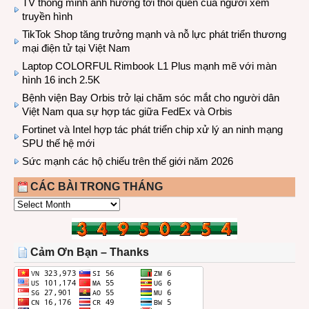
TV thông minh ảnh hưởng tới thói quen của người xem
truyền hình
TikTok Shop tăng trưởng mạnh và nỗ lực phát triển thương
mại điện tử tại Việt Nam
Laptop COLORFUL Rimbook L1 Plus mạnh mẽ với màn
hình 16 inch 2.5K
Bệnh viện Bay Orbis trở lại chăm sóc mắt cho người dân
Việt Nam qua sự hợp tác giữa FedEx và Orbis
Fortinet và Intel hợp tác phát triển chip xử lý an ninh mạng
SPU thế hệ mới
Sức mạnh các hộ chiếu trên thế giới năm 2026
CÁC BÀI TRONG THÁNG
CÁC
BÀI
TRONG
THÁNG
Cảm Ơn Bạn – Thanks