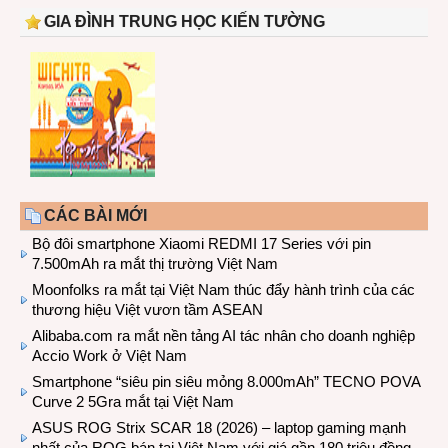
GIA ĐÌNH TRUNG HỌC KIẾN TƯỜNG
CÁC BÀI MỚI
Bộ đôi smartphone Xiaomi REDMI 17 Series với pin
7.500mAh ra mắt thị trường Việt Nam
Moonfolks ra mắt tại Việt Nam thúc đẩy hành trình của các
thương hiệu Việt vươn tầm ASEAN
Alibaba.com ra mắt nền tảng AI tác nhân cho doanh nghiệp
Accio Work ở Việt Nam
Smartphone “siêu pin siêu mỏng 8.000mAh” TECNO POVA
Curve 2 5Gra mắt tại Việt Nam
ASUS ROG Strix SCAR 18 (2026) – laptop gaming mạnh
nhất của ROG bán tại Việt Nam với giá gần 180 triệu đồng