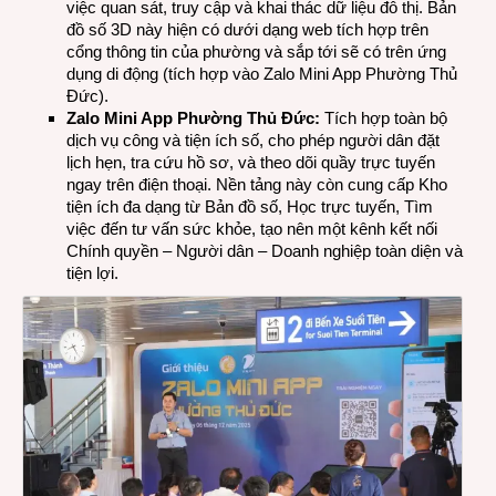
việc quan sát, truy cập và khai thác dữ liệu đô thị. Bản
đồ số 3D này hiện có dưới dạng web tích hợp trên
cổng thông tin của phường và sắp tới sẽ có trên ứng
dụng di động (tích hợp vào Zalo Mini App Phường Thủ
Đức).
Zalo Mini App
P
hường Thủ Đức:
Tích hợp toàn bộ
dịch vụ công và tiện ích số, cho phép người dân đặt
lịch hẹn, tra cứu hồ sơ, và theo dõi quầy trực tuyến
ngay trên điện thoại. Nền tảng này còn cung cấp Kho
tiện ích đa dạng từ Bản đồ số, Học trực tuyến, Tìm
việc đến tư vấn sức khỏe, tạo nên một kênh kết nối
Chính quyền – Người dân – Doanh nghiệp toàn diện và
tiện lợi.