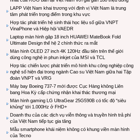
LAPP Việt Nam khai trương với định vị Việt Nam là trung
tâm phát triển trọng điểm trong khu vực
Hợp tác phát triển hệ sinh thái học liệu số giữa VNPT
VinaPhone và Hiệp hội VAEDR
Laptop màn hình gập 18 inch HUAWEI MateBook Fold
Ultimate Design thế hệ 2 chính thức ra mắt
Màn hình OLED 27 inch 4K 120Hz đầu tiên trên thế giới
dùng công nghệ in phun inkjet của MSI và TCL
Hợp tác chiến lược phát triển mô hình khu công nghiệp công
nghệ số hiện đại trong ngành Cao su Việt Nam giữa hai Tập
đoàn VNPT và VRG
Máy bay Boeing 737-7 mới được Cục Hàng không Liên
bang Hoa Kỳ cấp chứng nhận khai thác thương mại
Màn hình gaming LG UltraGear 25G590B có tốc độ “siêu
khủng” tới 1.000Hz ở FHD+
Doanh thu của các dịch vụ viễn thông và truyền hình trả phí
của Việt Nam tiếp tục gia tăng
Mẫu smartphone khái niệm không có khung viền màn hình
của Tecno