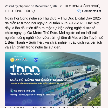
Posted by
phphuoc
on December 7, 2025 in
THEO DÒNG CÔNG NGHỆ
,
on
THEO DÒNG THỜI SỰ
Comments Off
Ngày
Ngày hội Công nghệ số Thủ Đức – Thu Duc Digital Day 2025
hội
đã diễn ra trrong hai ngày cuối tuần 6 và 7-12-2025. Đặc biệt,
Công
đây là lần đầu tiên diễn ra một sự kiện công nghệ được tổ
nghệ
chức ngay tại Ga Metro Thủ Đức. Mọi người có cơ hội trải
số
nghiệm công nghệ kép: vừa trải nghiệm đi Metro trên Tuyến số
Thu
1 Bến Thành – Suối Tiên, vừa trải nghiệm các dịch vụ, tiện ích
Duc
và sản phẩm trong nghệ tại sự kiện.
Digita
Day
2025
diễn
ra
tại
Ga
Metro
Thủ
Đức