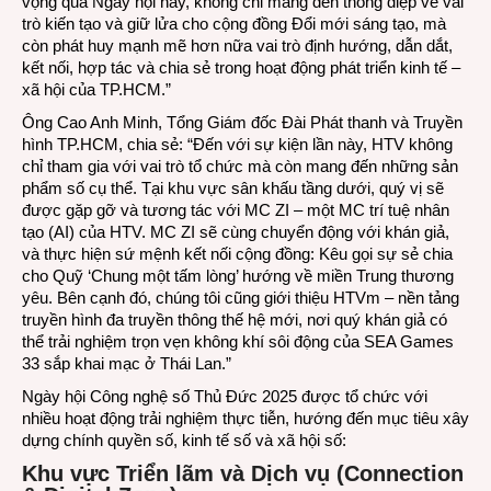
vọng qua Ngày hội này, không chỉ mang đến thông điệp về vai
trò kiến tạo và giữ lửa cho cộng đồng Đổi mới sáng tạo, mà
còn phát huy mạnh mẽ hơn nữa vai trò định hướng, dẫn dắt,
kết nối, hợp tác và chia sẻ trong hoạt động phát triển kinh tế –
xã hội của TP.HCM.”
Ông Cao Anh Minh, Tổng Giám đốc Đài Phát thanh và Truyền
hình TP.HCM, chia sẻ: “Đến với sự kiện lần này, HTV không
chỉ tham gia với vai trò tổ chức mà còn mang đến những sản
phẩm số cụ thể. Tại khu vực sân khấu tầng dưới, quý vị sẽ
được gặp gỡ và tương tác với MC ZI – một MC trí tuệ nhân
tạo (AI) của HTV. MC ZI sẽ cùng chuyển động với khán giả,
và thực hiện sứ mệnh kết nối cộng đồng: Kêu gọi sự sẻ chia
cho Quỹ ‘Chung một tấm lòng’ hướng về miền Trung thương
yêu. Bên cạnh đó, chúng tôi cũng giới thiệu HTVm – nền tảng
truyền hình đa truyền thông thế hệ mới, nơi quý khán giả có
thể trải nghiệm trọn vẹn không khí sôi động của SEA Games
33 sắp khai mạc ở Thái Lan.”
Ngày hội Công nghệ số Thủ Đức 2025 được tổ chức với
nhiều hoạt động trải nghiệm thực tiễn, hướng đến mục tiêu xây
dựng chính quyền số, kinh tế số và xã hội số:
Khu vực Triển lãm và Dịch vụ (Connection