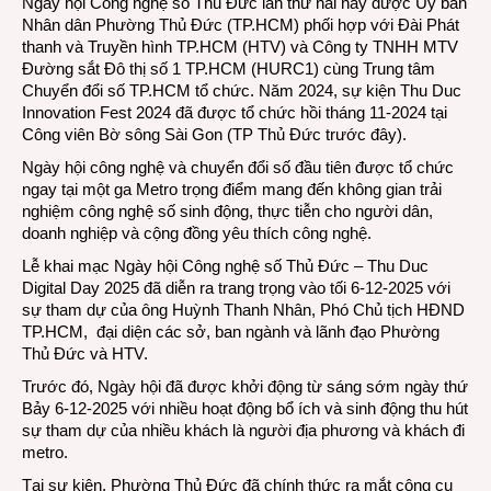
Ngày hội Công nghệ số Thủ Đức lần thứ hai này được Ủy ban
Nhân dân Phường Thủ Đức (TP.HCM) phối hợp với Đài Phát
thanh và Truyền hình TP.HCM (HTV) và Công ty TNHH MTV
Đường sắt Đô thị số 1 TP.HCM (HURC1) cùng Trung tâm
Chuyển đổi số TP.HCM tổ chức. Năm 2024, sự kiện Thu Duc
Innovation Fest 2024 đã được tổ chức hồi tháng 11-2024 tại
Công viên Bờ sông Sài Gon (TP Thủ Đức trước đây).
Ngày hội công nghệ và chuyển đổi số đầu tiên được tổ chức
ngay tại một ga Metro trọng điểm mang đến không gian trải
nghiệm công nghệ số sinh động, thực tiễn cho người dân,
doanh nghiệp và cộng đồng yêu thích công nghệ.
Lễ khai mạc Ngày hội Công nghệ số Thủ Đức – Thu Duc
Digital Day 2025 đã diễn ra trang trọng vào tối 6-12-2025 với
sự tham dự của ông Huỳnh Thanh Nhân, Phó Chủ tịch HĐND
TP.HCM, đại diện các sở, ban ngành và lãnh đạo Phường
Thủ Đức và HTV.
Trước đó, Ngày hội đã được khởi động từ sáng sớm ngày thứ
Bảy 6-12-2025 với nhiều hoạt động bổ ích và sinh động thu hút
sự tham dự của nhiều khách là người địa phương và khách đi
metro.
Tại sự kiện, Phường Thủ Đức đã chính thức ra mắt công cụ