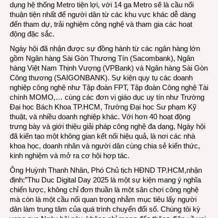
dụng hệ thống Metro tiện lợi, với 14 ga Metro sẽ là cầu nối
thuận tiện nhất để người dân từ các khu vực khác dễ dàng
đến tham dự, trải nghiệm công nghệ và tham gia các hoạt
động đặc sắc.
Ngày hội đã nhận được sự đồng hành từ các ngân hàng lớn
gồm Ngân hàng Sài Gòn Thương Tín (Sacombank), Ngân
hàng Việt Nam Thịnh Vượng (VPBank) và Ngân hàng Sài Gòn
Công thương (SAIGONBANK). Sự kiện quy tụ các doanh
nghiệp công nghệ như Tập đoàn FPT, Tập đoàn Công nghệ Tài
chính MOMO,… cùng các đơn vị giáo dục uy tín như Trường
Đại học Bách Khoa TP.HCM, Trường Đại học Sư phạm Kỹ
thuật, và nhiều doanh nghiệp khác. Với hơn 40 hoạt động
trưng bày và giới thiệu giải pháp công nghệ đa dạng, Ngày hội
đã kiến tạo một không gian kết nối hiệu quả, là nơi các nhà
khoa học, doanh nhân và người dân cùng chia sẻ kiến thức,
kinh nghiệm và mở ra cơ hội hợp tác.
Ông Huỳnh Thanh Nhân, Phó Chủ tịch HĐND TP.HCM,nhận
định:”Thu Duc Digital Day 2025 là một sự kiện mang ý nghĩa
chiến lược, không chỉ đơn thuần là một sân chơi công nghệ
mà còn là một cầu nối quan trọng nhằm mục tiêu lấy người
dân làm trung tâm của quá trình chuyển đổi số. Chúng tôi kỳ