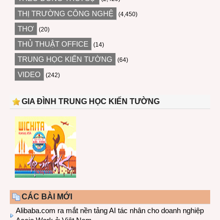
THỊ TRƯỜNG CÔNG NGHỆ
(4,450)
THƠ
(20)
THỦ THUẬT OFFICE
(14)
TRUNG HỌC KIẾN TƯỜNG
(64)
VIDEO
(242)
GIA ĐÌNH TRUNG HỌC KIẾN TƯỜNG
CÁC BÀI MỚI
Alibaba.com ra mắt nền tảng AI tác nhân cho doanh nghiệp