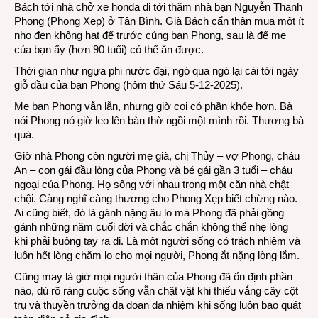
Bách tới nhà chở xe honda đi tới thăm nhà bạn Nguyễn Thanh
của
Phong (Phong Xẹp) ở Tân Bình. Già Bách cẩn thận mua một ít
bạn
nho đen không hạt để trước cúng bạn Phong, sau là để mẹ
Phon
của bạn ấy (hơn 90 tuổi) có thể ăn được.
Xẹp
Thời gian như ngựa phi nước đại, ngó qua ngó lại cái tới ngày
và
giỗ đầu của bạn Phong (hôm thứ Sáu 5-12-2025).
tô
Phở
Mẹ bạn Phong vẫn lẫn, nhưng giờ coi có phần khỏe hơn. Bà
Tàu
nói Phong nó giờ leo lên bàn thờ ngồi một mình rồi. Thương bà
Bay
quá.
Giờ nhà Phong còn người mẹ già, chị Thủy – vợ Phong, cháu
An – con gái đầu lòng của Phong và bé gái gần 3 tuổi – cháu
ngoại của Phong. Họ sống với nhau trong một căn nhà chật
chội. Càng nghĩ càng thương cho Phong Xẹp biết chừng nào.
Ai cũng biết, đó là gánh nặng âu lo mà Phong đã phải gồng
gánh những năm cuối đời và chắc chắn không thể nhẹ lòng
khi phải buông tay ra đi. Là một người sống có trách nhiệm và
luôn hết lòng chăm lo cho mọi người, Phong ắt nặng lòng lắm.
Cũng may là giờ mọi người thân của Phong đã ổn định phần
nào, dù rõ ràng cuộc sống vẫn chật vật khi thiếu vắng cây cột
trụ và thuyền trưởng đa đoan đa nhiệm khi sống luôn bao quát