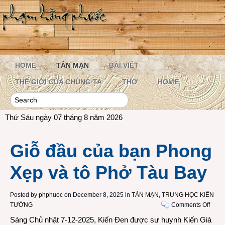
HOME
TẢN MẠN
BÀI VIẾT
THẾ GIỚI CỦA CHÚNG TA
THƠ
HOME
Thứ Sáu ngày 07 tháng 8 năm 2026
Giỗ đầu của bạn Phong
Xẹp và tô Phở Tàu Bay
Posted by
phphuoc
on December 8, 2025 in
TẢN MẠN
,
TRUNG HỌC KIẾN
on
TƯỜNG
Comments Off
Giỗ
Sáng Chủ nhật 7-12-2025, Kiến Đen được sư huynh Kiến Già
đầu