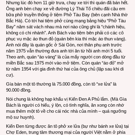
Nhưng lúc đó hơn 11 giờ trưa, chạy xe tới thì quán đã bán hết.
Ông anh bèn chạy xe về đường Lý Thái Tổ chiêu đãi cậu em
bữa phở truyền thống ở tiệm Phở Tàu Bay (bên cạnh Nhà thờ
Bắc Hà). Có tới hai tiệm phở cùng mạng bảng hiệu “Phở Tàu
Bay” năm sát vách nhau mà nơi nào cũng ghi là “chánh hiệu,
không có chi nhánh”. Anh Bách vào tiệm bên phải có các cô
phục vụ mặc áo thun đỏ (quán bên kia thì mặc áo thun vàng).
Anh nói đây là quán gốc ở Sài Gòn, nơi thân phụ anh trước
năm 1975 vẫn thường đưa anh tới ăn từ hồi anh mới 5 tuổi.
Theo anh, quán “áo vàng” là của mấy người con dòng đầu từ
miền Bắc sau 1975 mới vào mở tiệm. Còn quán “áo đỏ” mở
từ năm 1954 với gia đình thứ hai của ông chủ (lập sau khi di
cư).
Gía bán một tô thường là 75.000 đồng, còn tô “xe lửa” là
90.000 đồng.
Nói chung là không hạp khẩu vị Kiến Đen A Phủ lắm. (Mà Gìa
Bách là người có hiếu, ý lộn, có tình nghĩa, ăn xong còn nhớ
mua thêm một tô về cho cái nóc nhà của mình – quá ngưỡng
mộ sư huynh).
Kiến Đen từng được ăn tô phở xe lửa (bự như bánh xe lửa) tại
Chợ Eden, trung tâm thương mại của người Việt nằm ở phía