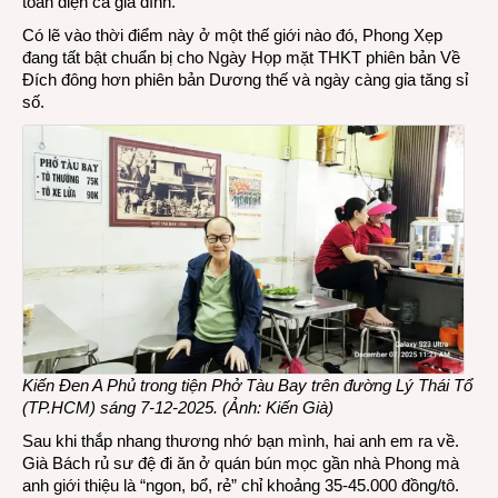
toàn diện cả gia đình.
Có lẽ vào thời điểm này ở một thế giới nào đó, Phong Xẹp
đang tất bật chuẩn bị cho Ngày Họp mặt THKT phiên bản Về
Đích đông hơn phiên bản Dương thế và ngày càng gia tăng sỉ
số.
Kiến Đen A Phủ trong tiện Phở Tàu Bay trên đường Lý Thái Tổ
(TP.HCM) sáng 7-12-2025.
(Ảnh: Kiến Già)
Sau khi thắp nhang thương nhớ bạn mình, hai anh em ra về.
Già Bách rủ sư đệ đi ăn ở quán bún mọc gần nhà Phong mà
anh giới thiệu là “ngon, bổ, rẻ” chỉ khoảng 35-45.000 đồng/tô.