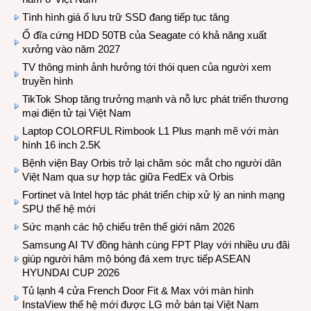
Tình hình giá ổ lưu trữ SSD đang tiếp tục tăng
Ổ đĩa cứng HDD 50TB của Seagate có khả năng xuất
xưởng vào năm 2027
TV thông minh ảnh hưởng tới thói quen của người xem
truyền hình
TikTok Shop tăng trưởng mạnh và nỗ lực phát triển thương
mại điện tử tại Việt Nam
Laptop COLORFUL Rimbook L1 Plus mạnh mẽ với màn
hình 16 inch 2.5K
Bệnh viện Bay Orbis trở lại chăm sóc mắt cho người dân
Việt Nam qua sự hợp tác giữa FedEx và Orbis
Fortinet và Intel hợp tác phát triển chip xử lý an ninh mạng
SPU thế hệ mới
Sức mạnh các hộ chiếu trên thế giới năm 2026
Samsung AI TV đồng hành cùng FPT Play với nhiều ưu đãi
giúp người hâm mộ bóng đá xem trực tiếp ASEAN
HYUNDAI CUP 2026
Tủ lạnh 4 cửa French Door Fit & Max với màn hình
InstaView thế hệ mới được LG mở bán tại Việt Nam