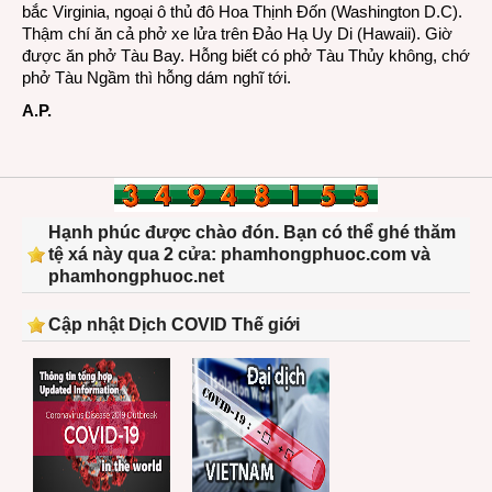
bắc Virginia, ngoại ô thủ đô Hoa Thịnh Đốn (Washington D.C).
Thậm chí ăn cả phở xe lửa trên Đảo Hạ Uy Di (Hawaii). Giờ
được ăn phở Tàu Bay. Hỗng biết có phở Tàu Thủy không, chớ
phở Tàu Ngầm thì hỗng dám nghĩ tới.
A.P.
Hạnh phúc được chào đón. Bạn có thể ghé thăm
tệ xá này qua 2 cửa: phamhongphuoc.com và
phamhongphuoc.net
Cập nhật Dịch COVID Thế giới