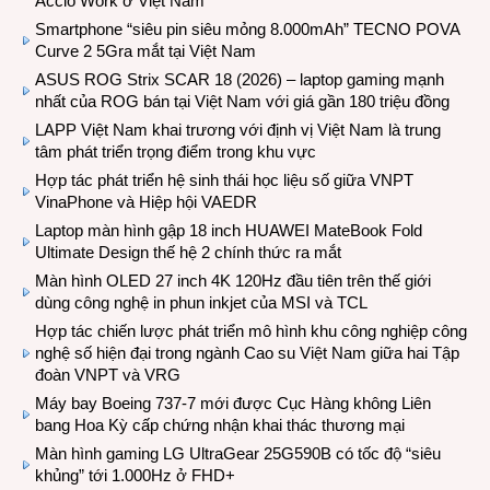
Accio Work ở Việt Nam
Smartphone “siêu pin siêu mỏng 8.000mAh” TECNO POVA
Curve 2 5Gra mắt tại Việt Nam
ASUS ROG Strix SCAR 18 (2026) – laptop gaming mạnh
nhất của ROG bán tại Việt Nam với giá gần 180 triệu đồng
LAPP Việt Nam khai trương với định vị Việt Nam là trung
tâm phát triển trọng điểm trong khu vực
Hợp tác phát triển hệ sinh thái học liệu số giữa VNPT
VinaPhone và Hiệp hội VAEDR
Laptop màn hình gập 18 inch HUAWEI MateBook Fold
Ultimate Design thế hệ 2 chính thức ra mắt
Màn hình OLED 27 inch 4K 120Hz đầu tiên trên thế giới
dùng công nghệ in phun inkjet của MSI và TCL
Hợp tác chiến lược phát triển mô hình khu công nghiệp công
nghệ số hiện đại trong ngành Cao su Việt Nam giữa hai Tập
đoàn VNPT và VRG
Máy bay Boeing 737-7 mới được Cục Hàng không Liên
bang Hoa Kỳ cấp chứng nhận khai thác thương mại
Màn hình gaming LG UltraGear 25G590B có tốc độ “siêu
khủng” tới 1.000Hz ở FHD+