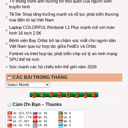
TV thông minh ảnh hưởng tới thói quen của người xem
truyền hình
TikTok Shop tăng trưởng mạnh và nỗ lực phát triển thương
mại điện tử tại Việt Nam
Laptop COLORFUL Rimbook L1 Plus mạnh mẽ với màn
hình 16 inch 2.5K
Bệnh viện Bay Orbis trở lại chăm sóc mắt cho người dân
Việt Nam qua sự hợp tác giữa FedEx và Orbis
Fortinet và Intel hợp tác phát triển chip xử lý an ninh mạng
SPU thế hệ mới
Sức mạnh các hộ chiếu trên thế giới năm 2026
CÁC BÀI TRONG THÁNG
CÁC
BÀI
TRONG
THÁNG
Cảm Ơn Bạn – Thanks