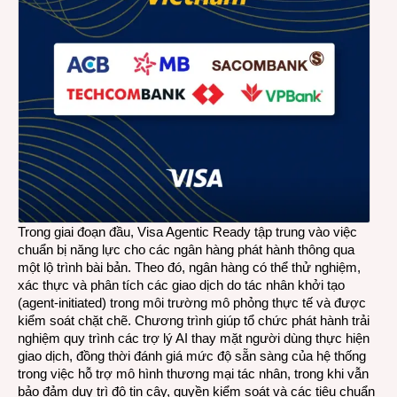
đầu
kỷ
nguy
giao
dịch
bằng
AI
Trong giai đoạn đầu, Visa Agentic Ready tập trung vào việc
chuẩn bị năng lực cho các ngân hàng phát hành thông qua
một lộ trình bài bản. Theo đó, ngân hàng có thể thử nghiệm,
xác thực và phân tích các giao dịch do tác nhân khởi tạo
(agent-initiated) trong môi trường mô phỏng thực tế và được
kiểm soát chặt chẽ. Chương trình giúp tổ chức phát hành trải
nghiệm quy trình các trợ lý AI thay mặt người dùng thực hiện
giao dịch, đồng thời đánh giá mức độ sẵn sàng của hệ thống
trong việc hỗ trợ mô hình thương mại tác nhân, trong khi vẫn
bảo đảm duy trì độ tin cậy, quyền kiểm soát và các tiêu chuẩn