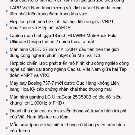
LAPP Việt Nam khai trương với định vị Việt Nam là trung
tâm phát triển trọng điểm trong khu vực
Hợp tác phát triển hệ sinh thái học liệu số giữa VNPT
VinaPhone và Hiệp hội VAEDR
Laptop màn hình gập 18 inch HUAWEI MateBook Fold
Ultimate Design thế hệ 2 chính thức ra mắt
Màn hình OLED 27 inch 4K 120Hz đầu tiên trên thế giới
dùng công nghệ in phun inkjet của MSI và TCL
Hợp tác chiến lược phát triển mô hình khu công nghiệp công
nghệ số hiện đại trong ngành Cao su Việt Nam giữa hai Tập
đoàn VNPT và VRG
Máy bay Boeing 737-7 mới được Cục Hàng không Liên
bang Hoa Kỳ cấp chứng nhận khai thác thương mại
Màn hình gaming LG UltraGear 25G590B có tốc độ “siêu
khủng” tới 1.000Hz ở FHD+
Doanh thu của các dịch vụ viễn thông và truyền hình trả phí
của Việt Nam tiếp tục gia tăng
Mẫu smartphone khái niệm không có khung viền màn hình
của Tecno