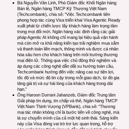
Bà Nguyễn Vân Linh, Phó Giám đốc Khối Ngân hàng
Bán lẻ, Ngân hàng TMCP Kỹ Thương Việt Nam
(Techcombank), chia sẻ: “Việc Techcombank tiên
phong hợp tác cùng Visa triển khai Visa Agentic Ready
xuất phát từ chiến lược lấy khách hàng làm trọng tâm
trong mọi đổi mới. Ngân hàng xác định rằng các giải
pháp Agentic AI không chỉ mang lại hiệu quả vận hành
mà còn mở ra khả năng kiến tạo trải nghiệm mua sắm
và thanh toán liền mạch, thông minh và được cá nhân
hóa sâu hơn cho khách hàng trên môi trường thương
mại điện tử. Thông qua việc chủ động thử nghiệm và
áp dụng các công nghệ dẫn dắt xu hướng toàn cầu,
Techcombank hướng đến việc nâng cao sự tiện lợi,
tốc độ và mức độ tin cậy trong mỗi giao dịch, từ đó gia
tăng giá trị và sự hài lòng của khách hàng trong dài
hạn.”
Ông Haroon Durrani Jahanzeb, Giám đốc Trung tâm
Giải pháp tín dụng, tín chấp và thẻ, Ngân hàng TMCP
Việt Nam Thịnh Vượng (VPBank), chia sẻ: “Thương
mại tác nhân không chỉ là bước tiến về công nghệ, mà
là sự chuyển mình của cả một hệ sinh thái. Sáng kiến
này của Visa đóng vai trò trợ lực quan trọng, hỗ trợ