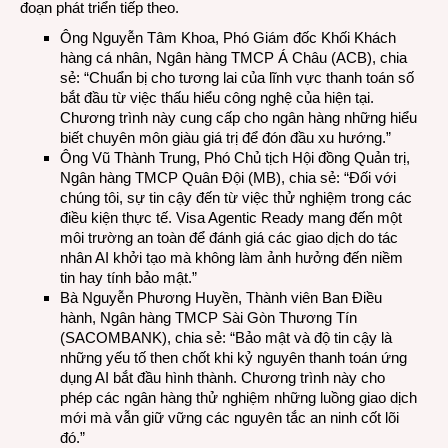
đoạn phát triển tiếp theo.
Ông Nguyễn Tâm Khoa, Phó Giám đốc Khối Khách
hàng cá nhân, Ngân hàng TMCP Á Châu (ACB), chia
sẻ: “Chuẩn bị cho tương lai của lĩnh vực thanh toán số
bắt đầu từ việc thấu hiểu công nghệ của hiện tại.
Chương trình này cung cấp cho ngân hàng những hiểu
biết chuyên môn giàu giá trị để đón đầu xu hướng.”
Ông Vũ Thành Trung, Phó Chủ tịch Hội đồng Quản trị,
Ngân hàng TMCP Quân Đội (MB), chia sẻ: “Đối với
chúng tôi, sự tin cậy đến từ việc thử nghiệm trong các
điều kiện thực tế. Visa Agentic Ready mang đến một
môi trường an toàn để đánh giá các giao dịch do tác
nhân AI khởi tạo mà không làm ảnh hưởng đến niềm
tin hay tính bảo mật.”
Bà Nguyễn Phương Huyền, Thành viên Ban Điều
hành, Ngân hàng TMCP Sài Gòn Thương Tín
(SACOMBANK), chia sẻ: “Bảo mật và độ tin cậy là
những yếu tố then chốt khi kỷ nguyên thanh toán ứng
dụng AI bắt đầu hình thành. Chương trình này cho
phép các ngân hàng thử nghiệm những luồng giao dịch
mới mà vẫn giữ vững các nguyên tắc an ninh cốt lõi
đó.”