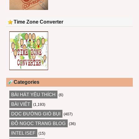
Time Zone Converter
Categories
BÀI HÁT YÊU THÍCH
(6)
BÀI VIẾT
(1,193)
DỌC ĐƯỜNG GIÓ BỤI
(407)
ĐỖ NGỌC TRANG BLOG
(36)
INTEL ISEF
(15)