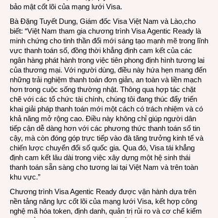
bảo mật cốt lõi của mạng lưới Visa.
Bà Đặng Tuyết Dung, Giám đốc Visa Việt Nam và Lào,cho
biết: “Việt Nam tham gia chương trình Visa Agentic Ready là
minh chứng cho tinh thần đổi mới sáng tạo mạnh mẽ trong lĩnh
vực thanh toán số, đồng thời khẳng định cam kết của các
ngân hàng phát hành trong việc tiên phong định hình tương lai
của thương mại. Với người dùng, điều này hứa hẹn mang đến
những trải nghiệm thanh toán đơn giản, an toàn và liền mạch
hơn trong cuộc sống thường nhật. Thông qua hợp tác chặt
chẽ với các tổ chức tài chính, chúng tôi đang thúc đẩy triển
khai giải pháp thanh toán mới một cách có trách nhiệm và có
khả năng mở rộng cao. Điều này không chỉ giúp người dân
tiếp cận dễ dàng hơn với các phương thức thanh toán số tin
cậy, mà còn đóng góp trực tiếp vào đà tăng trưởng kinh tế và
chiến lược chuyển đổi số quốc gia. Qua đó, Visa tái khẳng
định cam kết lâu dài trong việc xây dựng một hệ sinh thái
thanh toán sẵn sàng cho tương lai tại Việt Nam và trên toàn
khu vực.”
Chương trình Visa Agentic Ready được vận hành dựa trên
nền tảng năng lực cốt lõi của mạng lưới Visa, kết hợp công
nghệ mã hóa token, định danh, quản trị rủi ro và cơ chế kiểm