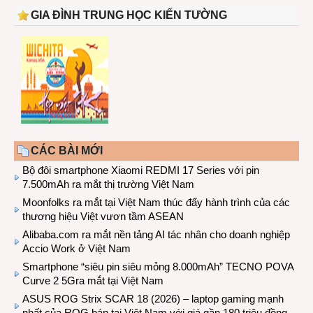
GIA ĐÌNH TRUNG HỌC KIẾN TƯỜNG
CÁC BÀI MỚI
Bộ đôi smartphone Xiaomi REDMI 17 Series với pin
7.500mAh ra mắt thị trường Việt Nam
Moonfolks ra mắt tại Việt Nam thúc đẩy hành trình của các
thương hiệu Việt vươn tầm ASEAN
Alibaba.com ra mắt nền tảng AI tác nhân cho doanh nghiệp
Accio Work ở Việt Nam
Smartphone “siêu pin siêu mỏng 8.000mAh” TECNO POVA
Curve 2 5Gra mắt tại Việt Nam
ASUS ROG Strix SCAR 18 (2026) – laptop gaming mạnh
nhất của ROG bán tại Việt Nam với giá gần 180 triệu đồng