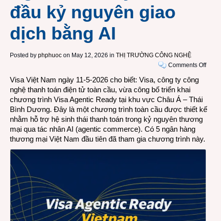
đầu kỷ nguyên giao
dịch bằng AI
Posted by
phphuoc
on May 12, 2026 in
THỊ TRƯỜNG CÔNG NGHỆ
on
Comments Off
5
Visa Việt Nam ngày 11-5-2026 cho biết: Visa, công ty công
ngân
nghệ thanh toán điện tử toàn cầu, vừa công bố triển khai
hàng
chương trình
Visa Agentic Ready tại khu vực Châu Á – Thái
Việt
Bình Dương
. Đây là một chương trình toàn cầu được thiết kế
Nam
nhằm hỗ trợ hệ sinh thái thanh toán trong kỷ nguyên thương
đầu
mại qua tác nhân AI (agentic commerce). Có 5 ngân hàng
tiên
thương mại Việt Nam đầu tiên đã tham gia chương trình này.
tham
gia
Chươ
trình
“Visa
Agent
Read
đón