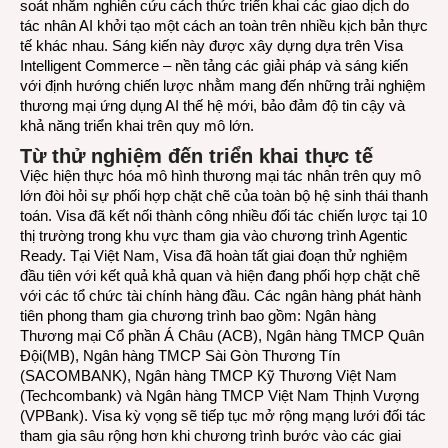
soát nhằm nghiên cứu cách thức triển khai các giao dịch do
tác nhân AI khởi tạo một cách an toàn trên nhiều kịch bản thực
tế khác nhau. Sáng kiến này được xây dựng dựa trên
Visa
Intelligent Commerce
– nền tảng các giải pháp và sáng kiến
với định hướng chiến lược nhằm mang đến những trải nghiệm
thương mại ứng dụng AI thế hệ mới, bảo đảm độ tin cậy và
khả năng triển khai trên quy mô lớn.
Từ thử nghiệm đến triển khai thực tế
Việc hiện thực hóa mô hình thương mại tác nhân trên quy mô
lớn đòi hỏi sự phối hợp chặt chẽ của toàn bộ hệ sinh thái thanh
toán. Visa đã kết nối thành công nhiều đối tác chiến lược tại 10
thị trường trong khu vực tham gia vào chương trình Agentic
Ready. Tại Việt Nam, Visa đã hoàn tất giai đoạn thử nghiệm
đầu tiên với kết quả khả quan và hiện đang phối hợp chặt chẽ
với các tổ chức tài chính hàng đầu. Các ngân hàng phát hành
tiên phong tham gia chương trình bao gồm: Ngân hàng
Thương mại Cổ phần Á Châu (ACB), Ngân hàng TMCP Quân
Đội(MB), Ngân hàng TMCP Sài Gòn Thương Tín
(SACOMBANK), Ngân hàng TMCP Kỹ Thương Việt Nam
(Techcombank) và Ngân hàng TMCP Việt Nam Thịnh Vượng
(VPBank). Visa kỳ vọng sẽ tiếp tục mở rộng mạng lưới đối tác
tham gia sâu rộng hơn khi chương trình bước vào các giai