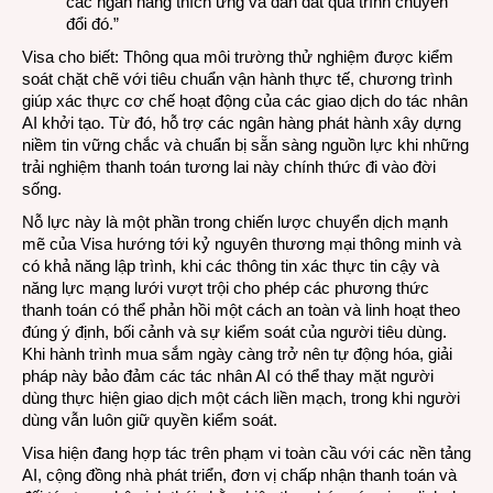
các ngân hàng thích ứng và dẫn dắt quá trình chuyển
đổi đó.”
Visa cho biết: Thông qua môi trường thử nghiệm được kiểm
soát chặt chẽ với tiêu chuẩn vận hành thực tế, chương trình
giúp xác thực cơ chế hoạt động của các giao dịch do tác nhân
AI khởi tạo. Từ đó, hỗ trợ các ngân hàng phát hành xây dựng
niềm tin vững chắc và chuẩn bị sẵn sàng nguồn lực khi những
trải nghiệm thanh toán tương lai này chính thức đi vào đời
sống.
Nỗ lực này là một phần trong chiến lược chuyển dịch mạnh
mẽ của Visa hướng tới kỷ nguyên thương mại thông minh và
có khả năng lập trình, khi các thông tin xác thực tin cậy và
năng lực mạng lưới vượt trội cho phép các phương thức
thanh toán có thể phản hồi một cách an toàn và linh hoạt theo
đúng ý định, bối cảnh và sự kiểm soát của người tiêu dùng.
Khi hành trình mua sắm ngày càng trở nên tự động hóa, giải
pháp này bảo đảm các tác nhân AI có thể thay mặt người
dùng thực hiện giao dịch một cách liền mạch, trong khi người
dùng vẫn luôn giữ quyền kiểm soát.
Visa hiện đang hợp tác trên phạm vi toàn cầu với các nền tảng
AI, cộng đồng nhà phát triển, đơn vị chấp nhận thanh toán và