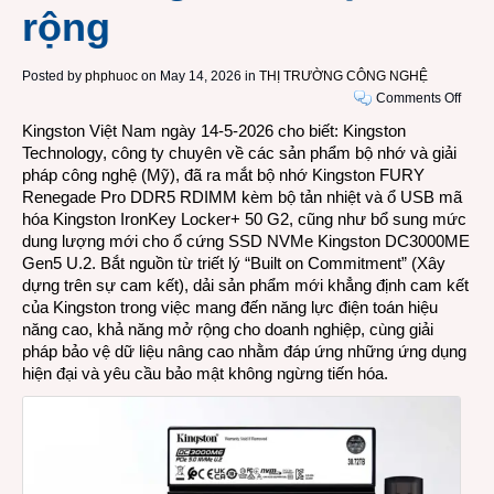
rộng
Posted by
phphuoc
on May 14, 2026 in
THỊ TRƯỜNG CÔNG NGHỆ
on
Comments Off
Danh
Kingston Việt Nam ngày 14-5-2026 cho biết: Kingston
mục
Technology, công ty chuyên về các sản phẩm bộ nhớ và giải
bộ
pháp công nghệ (Mỹ), đã ra mắt bộ nhớ Kingston FURY
nhớ
Renegade Pro DDR5 RDIMM kèm bộ tản nhiệt và ổ USB mã
và
hóa Kingston IronKey Locker+ 50 G2, cũng như bổ sung mức
ổ
dung lượng mới cho ổ cứng SSD NVMe Kingston DC3000ME
lưu
Gen5 U.2. Bắt nguồn từ triết lý “Built on Commitment” (Xây
trữ
dựng trên sự cam kết), dải sản phẩm mới khẳng định cam kết
hiệu
của Kingston trong việc mang đến năng lực điện toán hiệu
năng
năng cao, khả năng mở rộng cho doanh nghiệp, cùng giải
cao
pháp bảo vệ dữ liệu nâng cao nhằm đáp ứng những ứng dụng
cho
hiện đại và yêu cầu bảo mật không ngừng tiến hóa.
các
tác
vụ
hiện
đại