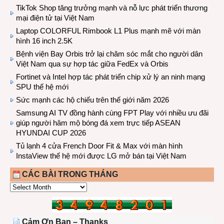
TikTok Shop tăng trưởng mạnh và nỗ lực phát triển thương
mại điện tử tại Việt Nam
Laptop COLORFUL Rimbook L1 Plus mạnh mẽ với màn
hình 16 inch 2.5K
Bệnh viện Bay Orbis trở lại chăm sóc mắt cho người dân
Việt Nam qua sự hợp tác giữa FedEx và Orbis
Fortinet và Intel hợp tác phát triển chip xử lý an ninh mạng
SPU thế hệ mới
Sức mạnh các hộ chiếu trên thế giới năm 2026
Samsung AI TV đồng hành cùng FPT Play với nhiều ưu đãi
giúp người hâm mộ bóng đá xem trực tiếp ASEAN
HYUNDAI CUP 2026
Tủ lạnh 4 cửa French Door Fit & Max với màn hình
InstaView thế hệ mới được LG mở bán tại Việt Nam
CÁC BÀI TRONG THÁNG
CÁC
BÀI
TRONG
THÁNG
Cảm Ơn Bạn – Thanks