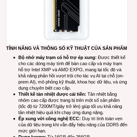
TÍNH NĂNG VÀ THÔNG SỐ KỸ THUẬT CỦA SẢN PHẨM
Bộ nhớ máy trạm có hỗ trợ ép xung:
Được thiết kế
cho các dòng máy tính để bàn cao cấp và máy trạm
hỗ trợ Intel XMP và AMD EXPO, mang lại tốc độ và
khả năng phản hồi vượt trội cho tác vụ AI tại chỗ (on-
prem AI), mô phỏng kỹ thuật, khoa học dữ liệu, và ứng
dụng chuyên biệt cao cấp.
Thiết kế tản nhiệt được cải tiến:
Tản nhiệt bằng
nhôm cao cấp được trang bị trên một số sản phẩm
(tốc độ từ 7200MT/giây trở lên) giúp tối ưu khả năng
tản nhiệt hiệu quả khi chạy ứng dụng nặng.
Ép xung với công nghệ ECC:
Duy trì tính toàn vẹn
của dữ liệu trong khi vẫn đẩy hiệu năng của DDR5 đến
mức giới hạn.
Dung lượng:
Từ 16GB đến 256GB.