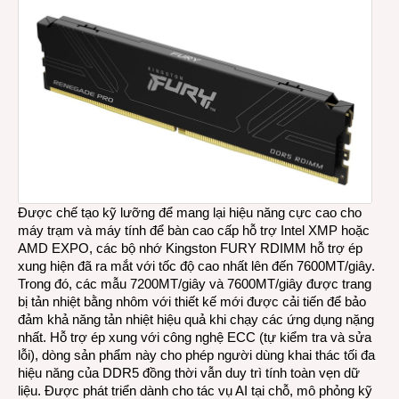
Được chế tạo kỹ lưỡng để mang lại hiệu năng cực cao cho
máy trạm và máy tính để bàn cao cấp hỗ trợ Intel XMP hoặc
AMD EXPO, các bộ nhớ Kingston FURY RDIMM hỗ trợ ép
xung hiện đã ra mắt với tốc độ cao nhất lên đến 7600MT/giây.
Trong đó, các mẫu 7200MT/giây và 7600MT/giây được trang
bị tản nhiệt bằng nhôm với thiết kế mới được cải tiến để bảo
đảm khả năng tản nhiệt hiệu quả khi chạy các ứng dụng nặng
nhất. Hỗ trợ ép xung với công nghệ ECC (tự kiểm tra và sửa
lỗi), dòng sản phẩm này cho phép người dùng khai thác tối đa
hiệu năng của DDR5 đồng thời vẫn duy trì tính toàn vẹn dữ
liệu. Được phát triển dành cho tác vụ AI tại chỗ, mô phỏng kỹ