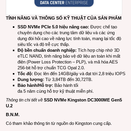
TÍNH NĂNG VÀ THÔNG SỐ KỸ THUẬT CỦA SẢN PHẨM
SSD NVMe PCIe 5.0 hiệu năng cao:
Được chế tạo
chuyên dụng cho các trung tâm dữ liệu và các ứng
dụng đòi hỏi cao về năng lực tính toán, mang lại tốc độ
siêu tốc và độ trễ cực thấp.
Độ bền chuẩn doanh nghiệp:
Tích hợp chip nhớ 3D
eTLC NAND, tính năng bảo vệ dữ liệu an toàn khi mất
điện (Power Loss Protection – PLP), và mã hóa AES
256-bit hỗ trợ chuẩn TCG Opal 2.0.
Tốc độ:
Đọc lên đến 14GB/giây và đạt tới 2,8 triệu IOPS.
Dung lượng:
Từ 3,84TB đến 30,72TB.
Bảo hành/Hỗ trợ:
Bảo hành tối
đa 5 năm cùng hỗ trợ kỹ thuật miễn phí.
Thông tin chi tiết về
SSD NVMe Kingston DC3000ME Gen5
U.2
B.N.M.
Có tham khảo thông tin từ nguồn do Kingston cung cấp.