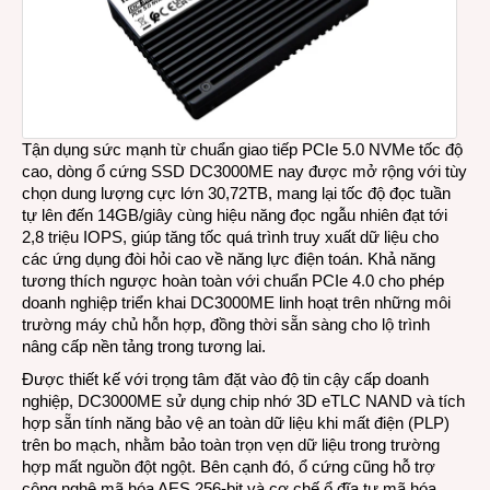
Tận dụng sức mạnh từ chuẩn giao tiếp PCIe 5.0 NVMe tốc độ
cao, dòng ổ cứng SSD DC3000ME nay được mở rộng với tùy
chọn dung lượng cực lớn 30,72TB, mang lại tốc độ đọc tuần
tự lên đến 14GB/giây cùng hiệu năng đọc ngẫu nhiên đạt tới
2,8 triệu IOPS, giúp tăng tốc quá trình truy xuất dữ liệu cho
các ứng dụng đòi hỏi cao về năng lực điện toán. Khả năng
tương thích ngược hoàn toàn với chuẩn PCIe 4.0 cho phép
doanh nghiệp triển khai DC3000ME linh hoạt trên những môi
trường máy chủ hỗn hợp, đồng thời sẵn sàng cho lộ trình
nâng cấp nền tảng trong tương lai.
Được thiết kế với trọng tâm đặt vào độ tin cậy cấp doanh
nghiệp, DC3000ME sử dụng chip nhớ 3D eTLC NAND và tích
hợp sẵn tính năng bảo vệ an toàn dữ liệu khi mất điện (PLP)
trên bo mạch, nhằm bảo toàn trọn vẹn dữ liệu trong trường
hợp mất nguồn đột ngột. Bên cạnh đó, ổ cứng cũng hỗ trợ
công nghệ mã hóa AES 256-bit và cơ chế ổ đĩa tự mã hóa