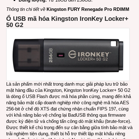
Thông tin chi tiết về
Kingston FURY Renegade Pro RDIMM
Ổ USB mã hóa Kingston IronKey Locker+
50 G2
Là sản phẩm mới nhất trong danh mục giải pháp lưu trữ bảo
mật hàng đầu của Kingston, Kingston IronKey Locker+ 50 G2
là dòng ổ USB Flash được mã hóa phần cứng, mang đến khả
năng bảo mật cấp doanh nghiệp nhờ công nghệ mã hóa AES
256-bit ở chế độ XTS đạt chứng nhận chuẩn FIPS 197, cùng
với khả năng bảo vệ chống lại BadUSB thông qua firmware
được ký điện tử và chống tấn công dò mật khẩu (brute-force).
Được thiết kế chú trọng đến sự cân bằng giữa tính bảo mật và
trải nghiệm tiện dụng, thiết bị hỗ trợ thiết lập mật khẩu riêng