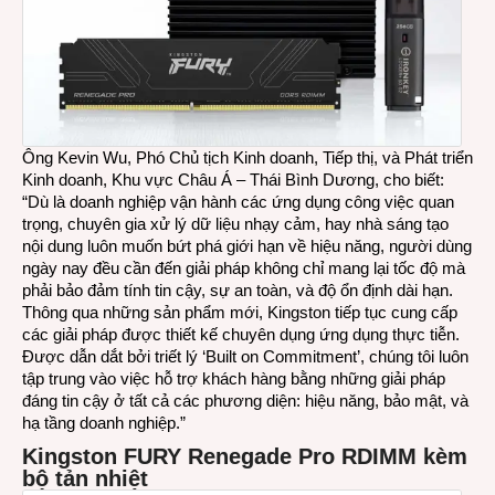
của
Kings
được
mở
rộng
Ông Kevin Wu, Phó Chủ tịch Kinh doanh, Tiếp thị, và Phát triển
Kinh doanh, Khu vực Châu Á – Thái Bình Dương, cho biết:
“Dù là doanh nghiệp vận hành các ứng dụng công việc quan
trọng, chuyên gia xử lý dữ liệu nhạy cảm, hay nhà sáng tạo
nội dung luôn muốn bứt phá giới hạn về hiệu năng, người dùng
ngày nay đều cần đến giải pháp không chỉ mang lại tốc độ mà
phải bảo đảm tính tin cậy, sự an toàn, và độ ổn định dài hạn.
Thông qua những sản phẩm mới, Kingston tiếp tục cung cấp
các giải pháp được thiết kế chuyên dụng ứng dụng thực tiễn.
Được dẫn dắt bởi triết lý ‘Built on Commitment’, chúng tôi luôn
tập trung vào việc hỗ trợ khách hàng bằng những giải pháp
đáng tin cậy ở tất cả các phương diện: hiệu năng, bảo mật, và
hạ tầng doanh nghiệp.”
Kingston FURY Renegade Pro RDIMM kèm
bộ tản nhiệt