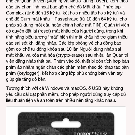
cho cả Quản trị viên (Admin) và Người dùng (User), kèm theo
các tùy chọn linh hoạt bao gồm chế độ Mật khẩu Phức tạp –
Complex (từ 6 đến 16 ký tự, kết hợp nhiều tập hợp ký tự) và
chế độ Cụm mật khẩu – Passphrase (từ 10 đến 64 ký tự, cho
phép sử dụng một câu hoàn chỉnh hoặc mã PIN). Quản trị viên
có quyền đặt lại (reset) mật khẩu của Người dùng, trong khi
tính năng biểu tượng “mắt” hiển thị mật khẩu hỗ trợ giảm thiểu
các sai sót khi đăng nhập. Các lớp phòng vệ chủ động bao
gồm cơ chế tự động khóa sau 10 lần Người dùng nhập sai
mật khẩu và xóa mã hóa (crypto-erase) sau nhiều lần Quản trị
viên đăng nhập thất bại. Thêm vào đó, thiết bị còn tích hợp bàn
phím ảo nhằm ngăn chặn các phần mềm theo dõi thao tác bàn
phím (keylogger), kết hợp cùng lớp phủ chống bám vân tay
giúp gia tăng độ bền.
Tương thích với cả Windows và macOS, ổ USB này không
yêu cầu cài đặt phần mềm, cho phép người dùng truy cập dữ
liệu thuận tiện và an toàn trên nhiều nền tảng khác nhau.