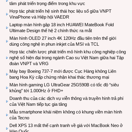
tâm phát triển trọng điểm trong khu vực
Hợp tác phát triển hệ sinh thái học liệu số giữa VNPT
VinaPhone và Hiệp hội VAEDR
Laptop màn hình gập 18 inch HUAWEI MateBook Fold
Ultimate Design thế hệ 2 chính thức ra mắt
Màn hình OLED 27 inch 4K 120Hz đầu tiên trên thế giới
dùng công nghệ in phun inkjet của MSI và TCL
Hợp tác chiến lược phát triển mô hình khu công nghiệp công
nghệ số hiện đại trong ngành Cao su Việt Nam giữa hai Tập
đoàn VNPT và VRG
Máy bay Boeing 737-7 mới được Cục Hàng không Liên
bang Hoa Kỳ cấp chứng nhận khai thác thương mại
Màn hình gaming LG UltraGear 25G590B có tốc độ “siêu
khủng” tới 1.000Hz ở FHD+
Doanh thu của các dịch vụ viễn thông và truyền hình trả phí
của Việt Nam tiếp tục gia tăng
Mẫu smartphone khái niệm không có khung viền màn hình
của Tecno
Dell XPS 13 mất thế cạnh tranh về giá với MacBook Neo ở
Hàn Quốc