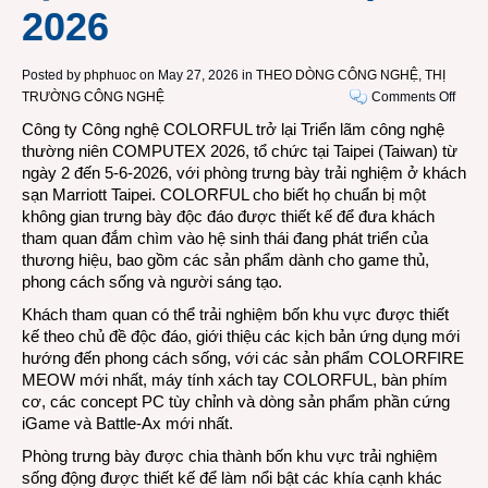
2026
Posted by
phphuoc
on May 27, 2026 in
THEO DÒNG CÔNG NGHỆ
,
THỊ
on
TRƯỜNG CÔNG NGHỆ
Comments Off
4
Công ty Công nghệ COLORFUL trở lại Triển lãm công nghệ
khôn
thường niên COMPUTEX 2026, tổ chức tại Taipei (Taiwan) từ
gian
ngày 2 đến 5-6-2026, với phòng trưng bày trải nghiệm ở khách
trải
sạn Marriott Taipei. COLORFUL cho biết họ chuẩn bị một
nghi
không gian trưng bày độc đáo được thiết kế để đưa khách
hệ
tham quan đắm chìm vào hệ sinh thái đang phát triển của
sinh
thương hiệu, bao gồm các sản phẩm dành cho game thủ,
thái
phong cách sống và người sáng tạo.
máy
Khách tham quan có thể trải nghiệm bốn khu vực được thiết
tính
kế theo chủ đề độc đáo, giới thiệu các kịch bản ứng dụng mới
COL
hướng đến phong cách sống, với các sản phẩm COLORFIRE
tại
MEOW mới nhất, máy tính xách tay COLORFUL, bàn phím
COM
cơ, các concept PC tùy chỉnh và dòng sản phẩm phần cứng
Taipe
iGame và Battle-Ax mới nhất.
2026
Phòng trưng bày được chia thành bốn khu vực trải nghiệm
sống động được thiết kế để làm nổi bật các khía cạnh khác