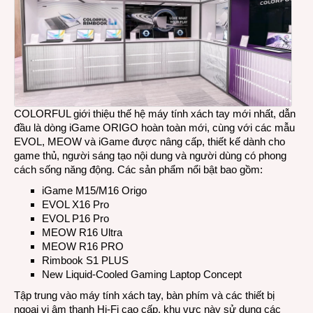
COLORFUL giới thiệu thế hệ máy tính xách tay mới nhất, dẫn
đầu là dòng iGame ORIGO hoàn toàn mới, cùng với các mẫu
EVOL, MEOW và iGame được nâng cấp, thiết kế dành cho
game thủ, người sáng tạo nội dung và người dùng có phong
cách sống năng động. Các sản phẩm nổi bật bao gồm:
iGame M15/M16 Origo
EVOL X16 Pro
EVOL P16 Pro
MEOW R16 Ultra
MEOW R16 PRO
Rimbook S1 PLUS
New Liquid-Cooled Gaming Laptop Concept
Tập trung vào máy tính xách tay, bàn phím và các thiết bị
ngoại vi âm thanh Hi-Fi cao cấp, khu vực này sử dụng các