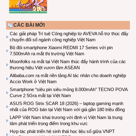
CÁC BÀI MỚI
Các giải pháp Trí tuệ Công nghiệp từ AVEVA hỗ trợ thúc đẩy
chuyển đổi số ngành công nghiệp Việt Nam
Bộ đôi smartphone Xiaomi REDMI 17 Series với pin
7.500mAh ra mắt thị trường Việt Nam
Moonfolks ra mắt tại Việt Nam thúc đẩy hành trình của các
thương hiệu Việt vươn tầm ASEAN
Alibaba.com ra mắt nền tảng AI tác nhân cho doanh nghiệp
Accio Work ở Việt Nam
Smartphone “siêu pin siêu mỏng 8.000mAh” TECNO POVA
Curve 2 5Gra mắt tại Việt Nam
ASUS ROG Strix SCAR 18 (2026) – laptop gaming mạnh
nhất của ROG bán tại Việt Nam với giá gần 180 triệu đồng
LAPP Việt Nam khai trương với định vị Việt Nam là trung
tâm phát triển trọng điểm trong khu vực
Hợp tác phát triển hệ sinh thái học liệu số giữa VNPT