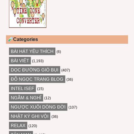
Categories
BÀI HÁT YÊU THÍCH
(6)
BÀI VIẾT
(1,193)
DỌC ĐƯỜNG GIÓ BỤI
(407)
ĐỖ NGỌC TRANG BLOG
(36)
INTEL ISEF
(15)
NGẪM & NGHĨ
(12)
NGƯỢC XUÔI DÒNG ĐỜI
(107)
NHẬT KÝ GHI VỘI
(36)
RELAX
(120)