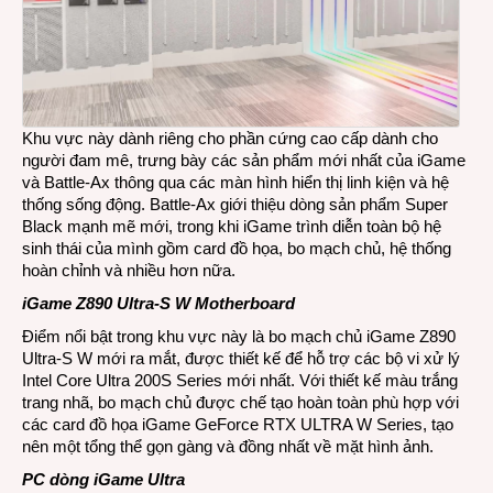
Khu vực này dành riêng cho phần cứng cao cấp dành cho
người đam mê, trưng bày các sản phẩm mới nhất của iGame
và Battle-Ax thông qua các màn hình hiển thị linh kiện và hệ
thống sống động. Battle-Ax giới thiệu dòng sản phẩm Super
Black mạnh mẽ mới, trong khi iGame trình diễn toàn bộ hệ
sinh thái của mình gồm card đồ họa, bo mạch chủ, hệ thống
hoàn chỉnh và nhiều hơn nữa.
iGame Z890 Ultra-S W Motherboard
Điểm nổi bật trong khu vực này là bo mạch chủ iGame Z890
Ultra-S W mới ra mắt, được thiết kế để hỗ trợ các bộ vi xử lý
Intel Core Ultra 200S Series mới nhất. Với thiết kế màu trắng
trang nhã, bo mạch chủ được chế tạo hoàn toàn phù hợp với
các card đồ họa iGame GeForce RTX ULTRA W Series, tạo
nên một tổng thể gọn gàng và đồng nhất về mặt hình ảnh.
PC dòng iGame Ultra