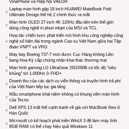
VinaPhone và Hiệp hội VAEDR
Laptop màn hình gập 18 inch HUAWEI MateBook Fold
Ultimate Design thế hệ 2 chính thức ra mắt
Màn hình OLED 27 inch 4K 120Hz đầu tiên trên thế giới
dùng công nghệ in phun inkjet của MSI và TCL
Hợp tác chiến lược phát triển mô hình khu công nghiệp công
nghệ số hiện đại trong ngành Cao su Việt Nam giữa hai Tập
đoàn VNPT và VRG
Máy bay Boeing 737-7 mới được Cục Hàng không Liên
bang Hoa Kỳ cấp chứng nhận khai thác thương mại
Màn hình gaming LG UltraGear 25G590B có tốc độ “siêu
khủng” tới 1.000Hz ở FHD+
Doanh thu của các dịch vụ viễn thông và truyền hình trả phí
của Việt Nam tiếp tục gia tăng
Mẫu smartphone khái niệm không có khung viền màn hình
của Tecno
Dell XPS 13 mất thế cạnh tranh về giá với MacBook Neo ở
Hàn Quốc
Microsoft có kế hoạch phát triển WinUI 3 để làm máy tính
8GB RAM có thể chạy hiệu quả Windows 11