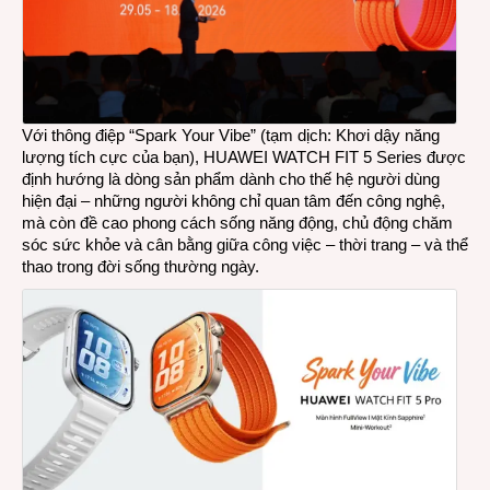
nhiều
nâng
cấp
về
sức
khỏe
Với thông điệp “Spark Your Vibe” (tạm dịch: Khơi dậy năng
và
lượng tích cực của bạn), HUAWEI WATCH FIT 5 Series được
thể
định hướng là dòng sản phẩm dành cho thế hệ người dùng
thao
hiện đại – những người không chỉ quan tâm đến công nghệ,
mà còn đề cao phong cách sống năng động, chủ động chăm
sóc sức khỏe và cân bằng giữa công việc – thời trang – và thể
thao trong đời sống thường ngày.