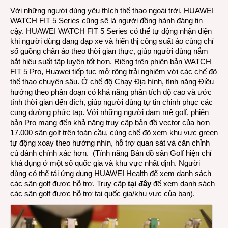
Với những người dùng yêu thích thể thao ngoài trời, HUAWEI
WATCH FIT 5 Series cũng sẽ là người đồng hành đáng tin
cậy. HUAWEI WATCH FIT 5 Series có thể tự động nhận diện
khi người dùng đang đạp xe và hiển thị công suất ảo cùng chỉ
số guồng chân ảo theo thời gian thực, giúp người dùng nắm
bắt hiệu suất tập luyện tốt hơn. Riêng trên phiên bản WATCH
FIT 5 Pro, Huawei tiếp tục mở rộng trải nghiệm với các chế độ
thể thao chuyên sâu. Ở chế độ Chạy Địa hình, tính năng Điều
hướng theo phân đoạn có khả năng phân tích độ cao và ước
tính thời gian đến đích, giúp người dùng tự tin chinh phục các
cung đường phức tạp. Với những người đam mê golf, phiên
bản Pro mang đến khả năng truy cập bản đồ vector của hơn
17.000 sân golf trên toàn cầu, cùng chế độ xem khu vực green
tự động xoay theo hướng nhìn, hỗ trợ quan sát và căn chỉnh
cú đánh chính xác hơn. (Tính năng Bản đồ sân Golf hiện chỉ
khả dụng ở một số quốc gia và khu vực nhất định. Người
dùng có thể tải ứng dụng HUAWEI Health để xem danh sách
các sân golf được hỗ trợ. Truy cập
tại đây
để xem danh sách
các sân golf được hỗ trợ tại quốc gia/khu vực của bạn).