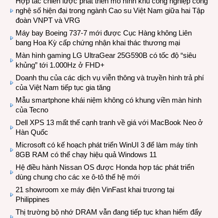
Hợp tác chiến lược phát triển mô hình khu công nghiệp công
nghệ số hiện đại trong ngành Cao su Việt Nam giữa hai Tập
đoàn VNPT và VRG
Máy bay Boeing 737-7 mới được Cục Hàng không Liên
bang Hoa Kỳ cấp chứng nhận khai thác thương mại
Màn hình gaming LG UltraGear 25G590B có tốc độ “siêu
khủng” tới 1.000Hz ở FHD+
Doanh thu của các dịch vụ viễn thông và truyền hình trả phí
của Việt Nam tiếp tục gia tăng
Mẫu smartphone khái niệm không có khung viền màn hình
của Tecno
Dell XPS 13 mất thế cạnh tranh về giá với MacBook Neo ở
Hàn Quốc
Microsoft có kế hoạch phát triển WinUI 3 để làm máy tính
8GB RAM có thể chạy hiệu quả Windows 11
Hệ điều hành Nissan OS được Honda hợp tác phát triển
dùng chung cho các xe ô-tô thế hệ mới
21 showroom xe máy điện VinFast khai trương tại
Philippines
Thị trường bộ nhớ DRAM vẫn đang tiếp tục khan hiếm đẩy