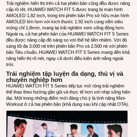
Trải nghiệm hiển thị trên cả hai phiên bản cũng đều được nâng
cấp rõ rệt. HUAWEI WATCH FIT 5 được trang bị màn hình
AMOLED 1.82 inch, trong khi phiên bản Pro sở hữu màn hình
AMOLED lớn hơn với kích thước 1.92 inch cùng viền siêu
mỏng chỉ 1,8mm, mang lại trải nghiệm xem sống động hơn.
Ngoài ra, cả hai phiên bản của HUAWEI WATCH FIT 5 Series
đều được nâng cấp độ sáng so với thế hệ tiền nhiệm. Với độ
sáng tối đa 3.000 nit trên phiên bản Pro và 2.500 nit với phiên
bản Tiêu chuẩn, HUAWEI WATCH FIT 5 Series mang đến khả
năng hiển thị rõ nét, ngay cả dưới điều kiện ánh nắng ngoài
trời.
Trải nghiệm tập luyện đa dạng
, thú vị và
chuyên nghiệp hơn
HUAWEI WATCH FIT 5 Series tiếp tục mở rộng trải nghiệm
thể thao theo hướng gần gũi và thực tế hơn với nhịp sống hiện
đại. Một trong những điểm mới đáng chú ý là tính năng Mini-
Workout ở cả hai phiên bản (khả dụng sau khi cập nhật OTA).