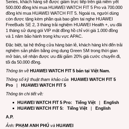
Series, khách hàng sẽ được giảm trực tiếp trên giá niêm yết
500.000 đồng khi mua HUAWEI WATCH FIT 5 Pro và 700.000
đồng khi mua HUAWEI WATCH FIT 5. Ngoài ra, người dùng
còn được tặng kèm phần quà bao gồm tai nghe HUAWEI
FreeBuds SE 2, 3 tháng trải nghiệm HUAWEI Health +, ưu đãi
1 tháng sử dụng gói VIP mặt đồng hồ chỉ với giá 1.000 đồng
và 1 năm bảo hành trong khu vực APAC.
Đặc biệt, tại hệ thống cửa hàng bán lẻ, khách hàng khi đến trải
nghiệm sản phẩm bằng ứng dụng Green SM trong thời gian
mở bán, sẽ nhận được ưu đãi giảm 20% giá cước chuyến đi,
tối đa 50.000 đồng.
Thông tin về
HUAWEI WATCH FIT 5 bán tại Việt Nam
.
Thông số kỹ thuật tham khảo của
HUAWEI WATCH FIT 5
Pro
|
HUAWEI WATCH FIT 5
Thông tin chi tiết về:
HUAWEI WATCH FIT 5 Pro:
Tiếng Việt
|
English
HUAWEI WATCH FIT 5:
Tiếng Việt
|
English
A.P.
Ảnh:
PHẠM ANH PHÚ
và
HUAWEI