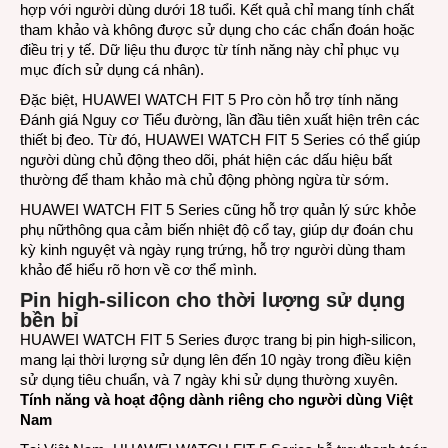
hợp với người dùng dưới 18 tuổi. Kết quả chỉ mang tính chất
tham khảo và không được sử dụng cho các chẩn đoán hoặc
điều trị y tế. Dữ liệu thu được từ tính năng này chỉ phục vụ
mục đích sử dụng cá nhân).
Đặc biệt, HUAWEI WATCH FIT 5 Pro còn hỗ trợ tính năng
Đánh giá Nguy cơ Tiểu đường, lần đầu tiên xuất hiện trên các
thiết bị đeo. Từ đó, HUAWEI WATCH FIT 5 Series có thể giúp
người dùng chủ động theo dõi, phát hiện các dấu hiệu bất
thường để tham khảo mà chủ động phòng ngừa từ sớm.
HUAWEI WATCH FIT 5 Series cũng hỗ trợ quản lý sức khỏe
phụ nữthông qua cảm biến nhiệt độ cổ tay, giúp dự đoán chu
kỳ kinh nguyệt và ngày rụng trứng, hỗ trợ người dùng tham
khảo để hiểu rõ hơn về cơ thể mình.
Pin high-silicon cho thời lượng sử dụng
bền bỉ
HUAWEI WATCH FIT 5 Series được trang bị pin high-silicon,
mang lại thời lượng sử dụng lên đến 10 ngày trong điều kiện
sử dụng tiêu chuẩn, và 7 ngày khi sử dụng thường xuyên.
Tính năng và hoạt động dành riêng cho người dùng Việt
Nam