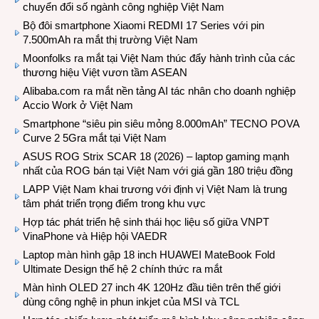
chuyển đổi số ngành công nghiệp Việt Nam
Bộ đôi smartphone Xiaomi REDMI 17 Series với pin
7.500mAh ra mắt thị trường Việt Nam
Moonfolks ra mắt tại Việt Nam thúc đẩy hành trình của các
thương hiệu Việt vươn tầm ASEAN
Alibaba.com ra mắt nền tảng AI tác nhân cho doanh nghiệp
Accio Work ở Việt Nam
Smartphone “siêu pin siêu mỏng 8.000mAh” TECNO POVA
Curve 2 5Gra mắt tại Việt Nam
ASUS ROG Strix SCAR 18 (2026) – laptop gaming mạnh
nhất của ROG bán tại Việt Nam với giá gần 180 triệu đồng
LAPP Việt Nam khai trương với định vị Việt Nam là trung
tâm phát triển trọng điểm trong khu vực
Hợp tác phát triển hệ sinh thái học liệu số giữa VNPT
VinaPhone và Hiệp hội VAEDR
Laptop màn hình gập 18 inch HUAWEI MateBook Fold
Ultimate Design thế hệ 2 chính thức ra mắt
Màn hình OLED 27 inch 4K 120Hz đầu tiên trên thế giới
dùng công nghệ in phun inkjet của MSI và TCL