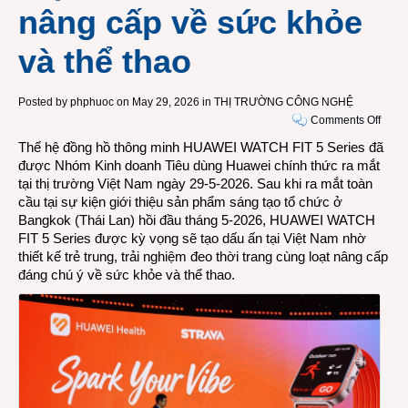
nâng cấp về sức khỏe
và thể thao
Posted by
phphuoc
on May 29, 2026 in
THỊ TRƯỜNG CÔNG NGHỆ
on
Comments Off
Dòng
Thế hệ đồng hồ thông minh HUAWEI WATCH FIT 5 Series đã
đồng
được Nhóm Kinh doanh Tiêu dùng Huawei chính thức ra mắt
hồ
tại thị trường Việt Nam ngày 29-5-2026. Sau khi ra mắt toàn
thông
cầu tại sự kiện giới thiệu sản phẩm sáng tạo tổ chức ở
minh
Bangkok (Thái Lan) hồi đầu tháng 5-2026, HUAWEI WATCH
Huaw
FIT 5 Series được kỳ vọng sẽ tạo dấu ấn tại Việt Nam nhờ
WAT
thiết kế trẻ trung, trải nghiệm đeo thời trang cùng loạt nâng cấp
FIT
đáng chú ý về sức khỏe và thể thao.
5
Serie
mắt
tại
Việt
Nam
với