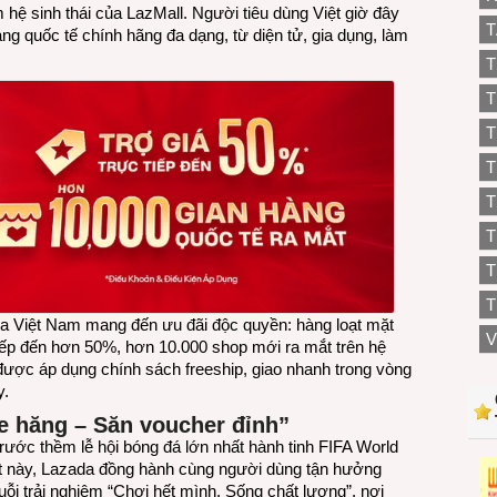
ệ sinh thái của LazMall. Người tiêu dùng Việt giờ đây
T
ng quốc tế chính hãng đa dạng, từ diện tử, gia dụng, làm
T
T
T
T
T
T
T
da Việt Nam mang đến ưu đãi độc quyền: hàng loạt mặt
V
ếp đến hơn 50%, hơn 10.000 shop mới ra mắt trên hệ
 được áp dụng chính sách freeship, giao nhanh trong vòng
y.
te hăng – Săn voucher đỉnh”
rước thềm lễ hội bóng đá lớn nhất hành tinh FIFA World
t này, Lazada đồng hành cùng người dùng tận hưởng
ỗi trải nghiệm “Chơi hết mình, Sống chất lượng”, nơi