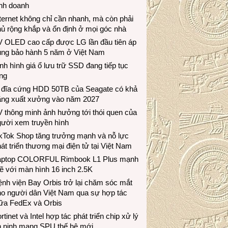
inh doanh
ternet không chỉ cần nhanh, mà còn phải
ủ rộng khắp và ổn định ở mọi góc nhà
V OLED cao cấp được LG lần đầu tiên áp
ụng bảo hành 5 năm ở Việt Nam
nh hình giá ổ lưu trữ SSD đang tiếp tục
ng
 đĩa cứng HDD 50TB của Seagate có khả
ăng xuất xưởng vào năm 2027
 thông minh ảnh hưởng tới thói quen của
gười xem truyền hình
ikTok Shop tăng trưởng mạnh và nỗ lực
át triển thương mại điện tử tại Việt Nam
aptop COLORFUL Rimbook L1 Plus mạnh
 với màn hình 16 inch 2.5K
nh viện Bay Orbis trở lại chăm sóc mắt
ho người dân Việt Nam qua sự hợp tác
iữa FedEx và Orbis
rtinet và Intel hợp tác phát triển chip xử lý
n ninh mạng SPU thế hệ mới