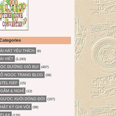
Categories
ÀI HÁT YÊU THÍCH
(6)
ÀI VIẾT
(1,193)
ỌC ĐƯỜNG GIÓ BỤI
(407)
Ỗ NGỌC TRANG BLOG
(36)
NTEL ISEF
(15)
GẪM & NGHĨ
(12)
GƯỢC XUÔI DÒNG ĐỜI
(107)
HẬT KÝ GHI VỘI
(36)
ELAX
(120)