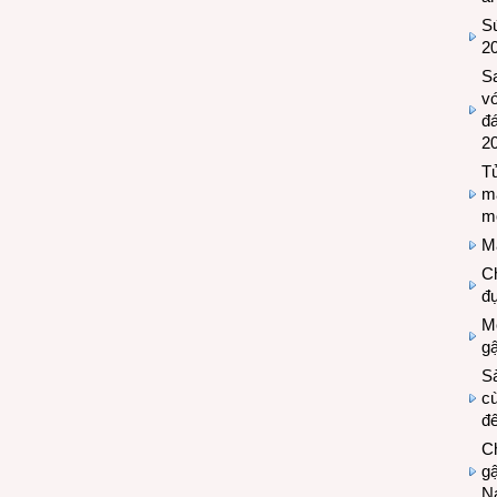
Sứ
2
S
vớ
đ
2
Tủ
m
m
M
Ch
đự
Mộ
g
S
cù
đế
C
gậ
N