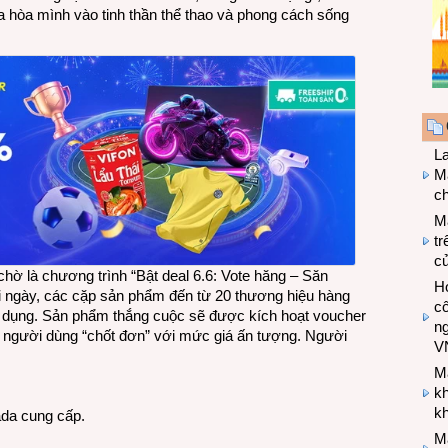
 hòa mình vào tinh thần thể thao và phong cách sống
L
Ma
ch
M
tr
c
ờ là chương trình “Bật deal 6.6: Vote hăng – Săn
Hợ
i ngày, các cặp sản phẩm đến từ 20 thương hiệu hàng
cô
ng dụng. Sản phẩm thắng cuộc sẽ được kích hoạt voucher
n
ể người dùng “chốt đơn” với mức giá ấn tượng. Người
V
M
k
kh
ada cung cấp.
M