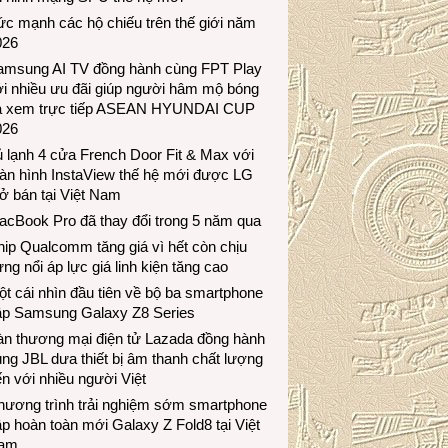
c mạnh các hộ chiếu trên thế giới năm
026
amsung AI TV đồng hành cùng FPT Play
i nhiều ưu đãi giúp người hâm mộ bóng
á xem trực tiếp ASEAN HYUNDAI CUP
026
 lạnh 4 cửa French Door Fit & Max với
àn hình InstaView thế hệ mới được LG
ở bán tại Việt Nam
acBook Pro đã thay đổi trong 5 năm qua
ip Qualcomm tăng giá vì hết còn chịu
ng nổi áp lực giá linh kiện tăng cao
t cái nhìn đầu tiên về bộ ba smartphone
ập Samsung Galaxy Z8 Series
àn thương mại điện tử Lazada đồng hành
ng JBL dưa thiết bị âm thanh chất lượng
n với nhiều người Việt
hương trình trải nghiệm sớm smartphone
p hoàn toàn mới Galaxy Z Fold8 tại Việt
am