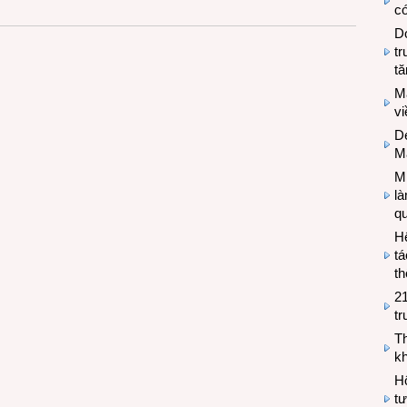
có
Do
tr
tă
M
v
De
M
Mi
l
q
H
tá
th
2
tr
T
kh
Hộ
tư