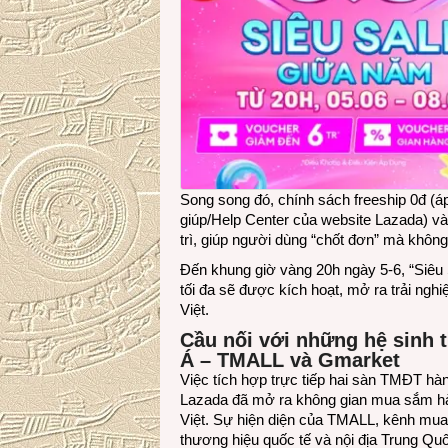
Song song đó, chính sách freeship 0đ (áp 
giúp/Help Center của website Lazada) và 
trì, giúp người dùng “chốt đơn” mà không
Đến khung giờ vàng 20h ngày 5-6, “Siêu 
tối đa sẽ được kích hoạt, mở ra trải ngh
Việt.
Cầu nối với những hệ sinh 
Á – TMALL và Gmarket
Việc tích hợp trực tiếp hai sàn TMĐT 
Lazada đã mở ra không gian mua sắm hàn
Việt. Sự hiện diện của TMALL, kênh mua
thương hiệu quốc tế và nội địa Trung Qu