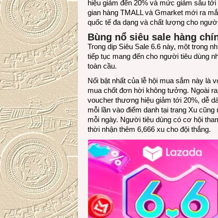
hiệu giảm đến 20% và mức giảm sâu tới 
gian hàng TMALL và Gmarket mới ra mắt
quốc tế đa dạng và chất lượng cho người
Bùng nổ siêu sale hàng chí
Trong dịp Siêu Sale 6.6 này, một trong
tiếp tục mang đến cho người tiêu dùng n
toàn cầu.
Nổi bật nhất của lễ hội mua sắm này là vo
mua chốt đơn hời không tưởng. Ngoài ra
voucher thương hiệu giảm tới 20%, dễ d
mỗi lần vào điểm danh tại trang Xu cũng
mỗi ngày. Người tiêu dùng có cơ hội tha
thời nhận thêm 6,666 xu cho đội thắng.