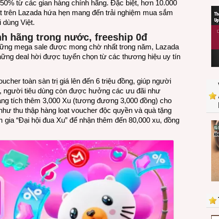
50% từ các gian hàng chính hãng. Đặc biệt, hơn 10.000
6.6”
 trên Lazada hứa hẹn mang đến trải nghiệm mua sắm
trên
 dùng Việt.
Lazada
nh hãng trong nước, freeship 0đ
với
 những mega sale được mong chờ nhất trong năm, Lazada
nhiều
hững deal hời được tuyển chọn từ các thương hiệu uy tín
deal
hời,
và
ucher toàn sàn trị giá lên đến 6 triệu đồng, giúp người
ưu
, người tiêu dùng còn được hưởng các ưu đãi như
đãi
àng tích thêm 3,000 Xu (tương đương 3,000 đồng) cho
mua
 như thu thập hàng loạt voucher độc quyền và quà tặng
sắm
m gia “Đại hội đua Xu” để nhận thêm đến 80,000 xu, đồng
hàng
quốc
tế