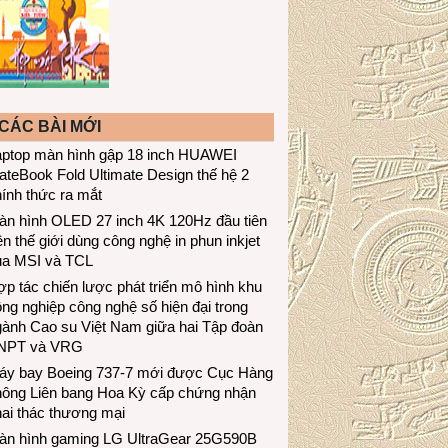
CÁC BÀI MỚI
aptop màn hình gập 18 inch HUAWEI
teBook Fold Ultimate Design thế hệ 2
ính thức ra mắt
àn hình OLED 27 inch 4K 120Hz đầu tiên
ên thế giới dùng công nghệ in phun inkjet
ủa MSI và TCL
p tác chiến lược phát triển mô hình khu
ng nghiệp công nghệ số hiện đại trong
gành Cao su Việt Nam giữa hai Tập đoàn
NPT và VRG
áy bay Boeing 737-7 mới được Cục Hàng
hông Liên bang Hoa Kỳ cấp chứng nhận
ai thác thương mại
àn hình gaming LG UltraGear 25G590B