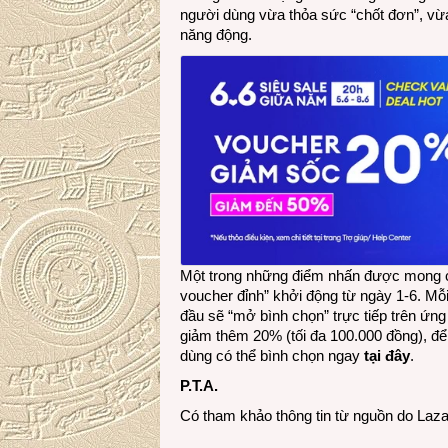
người dùng vừa thỏa sức “chốt đơn”, vừa
năng động.
Một trong những điểm nhấn được mong ch
voucher đỉnh” khởi động từ ngày 1-6. Mỗ
đầu sẽ “mở bình chọn” trực tiếp trên ứ
giảm thêm 20% (tối đa 100.000 đồng), đ
dùng có thể bình chọn ngay
tại đây
.
P.T.A.
Có tham khảo thông tin từ nguồn do Laz