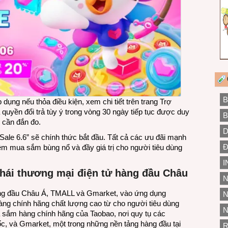
B
dụng nếu thỏa điều kiện, xem chi tiết trên trang Trợ
quyền đổi trả tùy ý trong vòng 30 ngày tiếp tục được duy
B
 cần đắn đo.
D
Sale 6.6” sẽ chính thức bắt đầu. Tất cả các ưu đãi mạnh
Đ
iệm mua sắm bùng nổ và đầy giá trị cho người tiêu dùng
I
thái thương mại điện tử hàng đầu Châu
N
hàng đầu Châu Á, TMALL và Gmarket, vào ứng dụng
N
g chính hãng chất lượng cao từ cho người tiêu dùng
N
 sắm hàng chính hãng của Taobao, nơi quy tụ các
ốc, và Gmarket, một trong những nền tảng hàng đầu tại
R