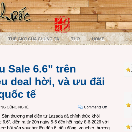
THẾ GIỚI CỦA CHÚNG TA
THƠ
HOME
 Sale 6.6” trên
u deal hời, và ưu đãi
quốc tế
on
ỜNG CÔNG NGHỆ
Comments Off
Khởi
: Sàn thương mại điện tử Lazada đã chính thức khởi
động
6.6”, diễn ra từ 20h ngày 5-6 đến hết ngày 8-6-2026 với
“Siêu
 cơ hội săn voucher lên đến 6 triệu đồng, voucher thương
Sale