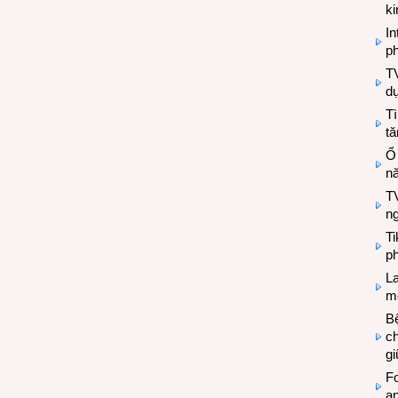
k
In
ph
T
d
Tì
tă
Ổ
n
TV
n
T
ph
L
mẽ
Bệ
c
g
Fo
a