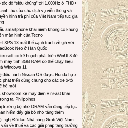
 tốc độ “siêu khủng” tới 1.000Hz ở FHD+
anh thu của các dịch vụ viễn thông và
uyền hình trả phí của Việt Nam tiếp tục gia
ng
ẫu smartphone khái niệm không có khung
iền màn hình của Tecno
ll XPS 13 mất thế cạnh tranh về giá với
acBook Neo ở Hàn Quốc
crosoft có kế hoạch phát triển WinUI 3 để
àm máy tính 8GB RAM có thể chạy hiệu
uả Windows 11
ệ điều hành Nissan OS được Honda hợp
c phát triển dùng chung cho các xe ô-tô
ế hệ mới
1 showroom xe máy điện VinFast khai
ương tại Philippines
hị trường bộ nhớ DRAM vẫn đang tiếp tục
an hiếm đẩy giá bộ nhớ tăng thêm
i nghị Đối tác Nhà hàng Grab Việt Nam
 vấn về thuế và các giải pháp tăng trưởng