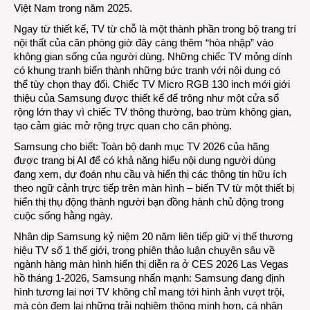
Việt Nam trong năm 2025.
Ngay từ thiết kế, TV từ chỗ là một thành phần trong bộ trang trí
nội thất của căn phòng giờ đây càng thêm “hòa nhập” vào
không gian sống của người dùng. Những chiếc TV mỏng dính
có khung tranh biến thành những bức tranh với nội dung có
thể tùy chọn thay đổi. Chiếc TV Micro RGB 130 inch mới giới
thiệu của Samsung được thiết kế để trông như một cửa sổ
rộng lớn thay vì chiếc TV thông thường, bao trùm không gian,
tạo cảm giác mở rộng trực quan cho căn phòng.
Samsung cho biết: Toàn bộ danh mục TV 2026 của hãng
được trang bị AI để có khả năng hiểu nội dung người dùng
đang xem, dự đoán nhu cầu và hiển thị các thông tin hữu ích
theo ngữ cảnh trực tiếp trên màn hình – biến TV từ một thiết bị
hiển thị thụ động thành người bạn đồng hành chủ động trong
cuộc sống hằng ngày.
Nhân dịp Samsung kỷ niệm 20 năm liên tiếp giữ vị thế thương
hiệu TV số 1 thế giới, trong phiên thảo luận chuyên sâu về
ngành hàng màn hình hiển thị diễn ra ở CES 2026 Las Vegas
hồ tháng 1-2026, Samsung nhấn mạnh: Samsung đang định
hình tương lai nơi TV không chỉ mang tới hình ảnh vượt trội,
mà còn đem lại những trải nghiệm thông minh hơn, cá nhân