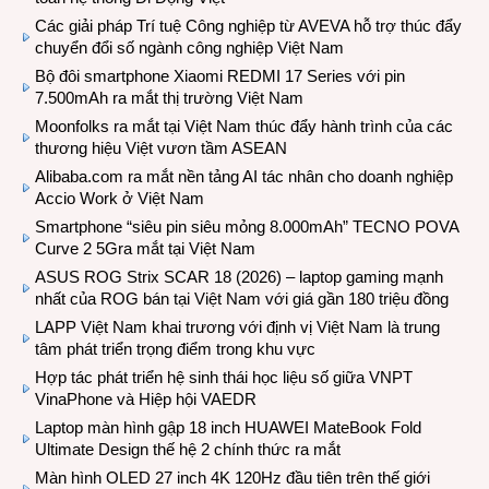
Các giải pháp Trí tuệ Công nghiệp từ AVEVA hỗ trợ thúc đẩy
chuyển đổi số ngành công nghiệp Việt Nam
Bộ đôi smartphone Xiaomi REDMI 17 Series với pin
7.500mAh ra mắt thị trường Việt Nam
Moonfolks ra mắt tại Việt Nam thúc đẩy hành trình của các
thương hiệu Việt vươn tầm ASEAN
Alibaba.com ra mắt nền tảng AI tác nhân cho doanh nghiệp
Accio Work ở Việt Nam
Smartphone “siêu pin siêu mỏng 8.000mAh” TECNO POVA
Curve 2 5Gra mắt tại Việt Nam
ASUS ROG Strix SCAR 18 (2026) – laptop gaming mạnh
nhất của ROG bán tại Việt Nam với giá gần 180 triệu đồng
LAPP Việt Nam khai trương với định vị Việt Nam là trung
tâm phát triển trọng điểm trong khu vực
Hợp tác phát triển hệ sinh thái học liệu số giữa VNPT
VinaPhone và Hiệp hội VAEDR
Laptop màn hình gập 18 inch HUAWEI MateBook Fold
Ultimate Design thế hệ 2 chính thức ra mắt
Màn hình OLED 27 inch 4K 120Hz đầu tiên trên thế giới