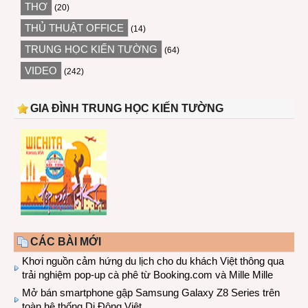
THƠ
(20)
THỦ THUẬT OFFICE
(14)
TRUNG HỌC KIẾN TƯỜNG
(64)
VIDEO
(242)
GIA ĐÌNH TRUNG HỌC KIẾN TƯỜNG
CÁC BÀI MỚI
Khơi nguồn cảm hứng du lịch cho du khách Việt thông qua
trải nghiệm pop-up cà phê từ Booking.com và Mille Mille
Mở bán smartphone gập Samsung Galaxy Z8 Series trên
toàn hệ thống Di Động Việt