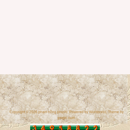
Copyright © 2026 phạm hồng phước. Powered by
Wordpress
, Theme by
gazpo.com
.