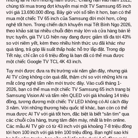
chúng tôi mua trong đợt khuyến mại một TV Samsung 65 inch
với giá 13.690.000 đồng. Bây giờ với số tiền ít hơn, bạn có thể
mua một chiếc TV 65 inch của Samsung đời mới hơn, công
nghệ tốt hơn. Trong chiến dịch khuyến mại Tết Bính Ngọ 2026,
theo khảo sát tại nhiều chuỗi điện máy lớn và cửa hàng bán lẻ
trực tuyến, giá TV LG hiện nay đang được giảm tối đa tới 43%
so với niêm yết, kèm theo nhiều hình thức ưu đãi khác như
quà tặng, trả góp lãi suất thấp hoặc hỗ trợ lắp đặt. Trong dịp
Tết này, chỉ cần có 6 triệu đồng là bạn đã có thể mua được
một chiếc
Google TV TCL 4K 43 inch
.
Tuy mới được đưa ra thị trường vài năm gần đây, nhưng giá
AI TV cũng không còn quá đắt, thậm chí so với những khi ra
mắt công nghệ tấm nền mới trước đây. Vào cuối tháng 1-
2026, bạn có thể mua một chiếc T
V Samsung 65 inch
trang bị
Samsung Vision AI và tấm nền QLED với giá khoảng 14 triệu
đồng, tương đương một chiếc TV LED không có AI cách đây
3 năm. Với những thương hiệu quốc tế khác, bạn còn có thể
mua được AI TV với giá tốt hơn, đặc biệt là biết “săn tìm” qua
các chuỗi cửa hàng, trung tâm điện máy, nhất là trên online.
Các mẫu AI TV giờ có từ 43 inch với giá khoảng 7-8 triệu đồng
tới hơn 100 inch với giá trên 100 triệu đồng. Bạn nghĩ sao khi