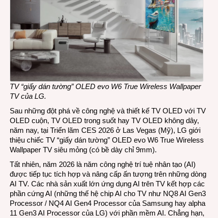
TV “giấy dán tường” OLED evo W6 True Wireless Wallpaper
TV của LG.
Sau những đột phá về công nghệ và thiết kế TV OLED với TV
OLED cuộn, TV OLED trong suốt hay TV OLED không dây,
năm nay, tại Triển lãm CES 2026 ở Las Vegas (Mỹ), LG giới
thiệu chiếc TV “giấy dán tường” OLED evo W6 True Wireless
Wallpaper TV siêu mỏng (có bề dày chỉ 9mm).
Tất nhiên, năm 2026 là năm công nghệ trí tuệ nhân tạo (AI)
được tiếp tục tích hợp và nâng cấp ấn tượng trên những dòng
AI TV. Các nhà sản xuất lớn ứng dụng AI trên TV kết hợp các
phần cứng AI (những thế hệ chip AI cho TV như NQ8 AI Gen3
Processor / NQ4 AI Gen4 Processor của Samsung hay alpha
11 Gen3 AI Processor của LG) với phần mềm AI. Chẳng hạn,