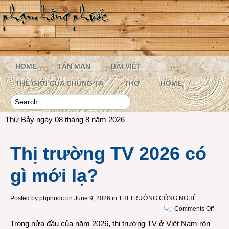
HOME
TẢN MẠN
BÀI VIẾT
THẾ GIỚI CỦA CHÚNG TA
THƠ
HOME
Thứ Bảy ngày 08 tháng 8 năm 2026
Thị trường TV 2026 có
gì mới lạ?
Posted by
phphuoc
on June 9, 2026 in
THỊ TRƯỜNG CÔNG NGHỆ
on
Comments Off
Thị
Trong nửa đầu của năm 2026, thị trường TV ở Việt Nam rộn
trườn