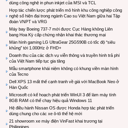
dùng công nghệ in phun inkjet của MSI và TCL
Hợp tác chiến lược phát triển mô hình khu công nghiệp công
nghệ số hiện đại trong ngành Cao su Việt Nam giữa hai Tập
đoàn VNPT và VRG
Máy bay Boeing 737-7 mới được Cục Hàng không Liên
bang Hoa Kỳ cấp chứng nhận khai thác thương mại
Màn hình gaming LG UltraGear 25G590B có tốc độ “siêu
khủng” tới 1.000Hz ở FHD+
Doanh thu của các dịch vụ viễn thông và truyền hình trả phí
của Việt Nam tiếp tục gia tăng
Mẫu smartphone khái niệm không có khung viền màn hình
của Tecno
Dell XPS 13 mất thế cạnh tranh về giá với MacBook Neo ở
Hàn Quốc
Microsoft có kế hoạch phát triển WinUI 3 để làm máy tính
8GB RAM có thể chạy hiệu quả Windows 11
Hệ điều hành Nissan OS được Honda hợp tác phát triển
dùng chung cho các xe ô-tô thế hệ mới
21 showroom xe máy điện VinFast khai trương tại
Philippines