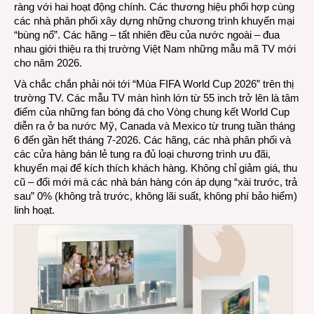
ràng với hai hoạt động chính. Các thương hiệu phối hợp cùng
TV
các nhà phân phối xây dựng những chương trình khuyến mại
2026
“bùng nổ”. Các hãng – tất nhiên đều của nước ngoài – đua
có
nhau giới thiệu ra thị trường Việt Nam những mẫu mã TV mới
gì
cho năm 2026.
mới
Và chắc chắn phải nói tới “Mùa FIFA World Cup 2026” trên thị
lạ?
trường TV. Các mẫu TV màn hình lớn từ 55 inch trở lên là tâm
điểm của những fan bóng đá cho Vòng chung kết World Cup
diễn ra ở ba nước Mỹ, Canada và Mexico từ trung tuần tháng
6 đến gần hết tháng 7-2026. Các hãng, các nhà phân phối và
các cửa hàng bán lẻ tung ra đủ loại chương trình ưu đãi,
khuyến mại để kích thích khách hàng. Không chỉ giảm giá, thu
cũ – đổi mới mà các nhà bán hàng cón áp dụng “xài trước, trả
sau” 0% (không trả trước, không lãi suất, không phí bảo hiểm)
linh hoạt.