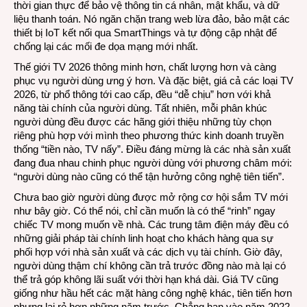
thời gian thực để bảo vệ thông tin cá nhân, mật khẩu, và dữ
liệu thanh toán. Nó ngăn chặn trang web lừa đảo, bảo mật các
thiết bị IoT kết nối qua SmartThings và tự động cập nhật để
chống lại các mối đe dọa mạng mới nhất.
Thế giới TV 2026 thông minh hơn, chất lượng hơn và càng
phục vụ người dùng ưng ý hơn. Và đặc biệt, giá cả các loại TV
2026, từ phổ thông tới cao cấp, đều “dễ chịu” hơn với khả
năng tài chính của người dùng. Tất nhiên, mỗi phân khúc
người dùng đều được các hãng giới thiệu những tùy chọn
riêng phù hợp với mình theo phương thức kinh doanh truyền
thống “tiền nào, TV nấy”. Điều đáng mừng là các nhà sản xuất
đang đua nhau chinh phục người dùng với phương châm mới:
“người dùng nào cũng có thể tận hưởng công nghệ tiên tiến”.
Chưa bao giờ người dùng được mở rộng cơ hội sắm TV mới
như bây giờ. Có thể nói, chỉ cần muốn là có thể “rinh” ngay
chiếc TV mong muốn về nhà. Các trung tâm điện máy đều có
những giải pháp tài chính linh hoạt cho khách hàng qua sự
phối hợp với nhà sản xuất và các dịch vụ tài chính. Giờ đây,
người dùng thậm chí không cần trả trước đồng nào mà lại có
thể trả góp không lãi suất với thời hạn khá dài. Giá TV cũng
giống như hầu hết các mặt hàng công nghệ khác, tiên tiến hơn
nhưng lại rẻ hơn những năm trước. Chẳng hạn vào năm 2022,