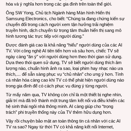
hóa và ý nghĩa hơn trong các gia đình trên toàn thế giới.
Ông SW Yong, Chủ tịch Ngành hàng Màn hình Hiển thị
Samsung Electronics, cho biết: “Chúng ta đang chứng kiến sự
chuyển đổi trong cách người xem tận hưởng trải nghiệm
truyền hình, dịch chuyển từ trọng tâm thuần hiển thị sang mô
hình tương tác trực tiếp với người dùng.”
Được đánh giá cao là khả năng “hiểu” người dùng của các AI
TV. Với công nghệ AI tiên tiến hơn và sâu hơn, chiếc TV sẽ
ngày càng “ăn ý” với người dùng hơn theo thời gian sử dụng.
Dựa theo thói quen sử dụng, TV sẽ biết người dùng thích âm
lượng nào, chuẩn hình ảnh ra sao, loại phim hay nhạc nào ưa
thích,… để sẵn sàng phục vụ “chủ nhân” cho ưng ý hơn. Tính
cá nhân hóa càng cao khi TV có thể phát hiện người dùng nào
trong gia đình để có cách phục vụ đúng ý từng người.
Từ mấy năm qua, TV không còn chỉ là một thiết bị nghe nhìn,
giải trí mà đã trở thành một trung tâm kết nối và điều khiển các
hệ sinh thái ngôi nhà thông minh. AI càng giúp cho “trọng
trách” phi truyền thống này của TV thêm hữu dụng hơn.
Vậy rồi chuyện bảo mật an toàn thông tin cá nhân với các AI
TV ra sao? Ngay từ thời TV có khả năng kết nối Internet,