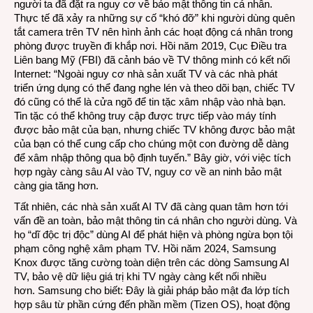
người ta đã đặt ra nguy cơ về bảo mật thông tin cá nhân.
Thực tế đã xảy ra những sự cố “khó đỡ” khi người dùng quên
tắt camera trên TV nên hình ảnh các hoạt động cá nhân trong
phòng được truyền đi khắp nơi. Hồi năm 2019,
Cục Điều tra
Liên bang Mỹ
(FBI) đã cảnh báo về TV thông minh có kết nối
Internet: “Ngoài nguy cơ nhà sản xuất TV và các nhà phát
triển ứng dụng có thể đang nghe lén và theo dõi bạn, chiếc TV
đó cũng có thể là cửa ngõ để tin tặc xâm nhập vào nhà bạn.
Tin tặc có thể không truy cập được trực tiếp vào máy tính
được bảo mật của bạn, nhưng chiếc TV không được bảo mật
của bạn có thể cung cấp cho chúng một con đường dễ dàng
để xâm nhập thông qua bộ định tuyến.” Bây giờ, với việc tích
hợp ngày càng sâu AI vào TV, nguy cơ về an ninh bảo mật
càng gia tăng hơn.
Tất nhiên, các nhà sản xuất AI TV đã càng quan tâm hơn tới
vấn đề an toàn, bảo mật thông tin cá nhân cho người dùng. Và
họ “dĩ độc trị độc” dùng AI để phát hiện và phòng ngừa bọn tội
phạm công nghệ xâm phạm TV. Hồi năm 2024, Samsung
Knox được tăng cường toàn diện trên các dòng Samsung AI
TV, bảo vệ dữ liệu giá trị khi TV ngày càng kết nối nhiều
hơn. Samsung cho biết: Đây là giải pháp bảo mật đa lớp tích
hợp sâu từ phần cứng đến phần mềm (Tizen OS), hoạt động