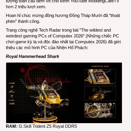
tượng toàn cầu đem về cho kênh YouTube
ModdingCafeTV
hơn 2 triệu lượt xem.
Hoan hỉ chúc mừng đồng hương Đồng Tháp Mười đã “thoát
phèn” thành công.
Trang công nghệ
Tech Radar
trong bài “The wildest and
weirdest gaming PCs of Computex 2026” (Những chiếc PC
chơi game kỳ lạ và độc đáo nhất tại Computex 2026) đã giới
thiệu các mô hình PC của Nhện Hổ Phách:
Royal Hammerhead Shark
RAM:
G.Skill Trident Z5 Royal DDR5