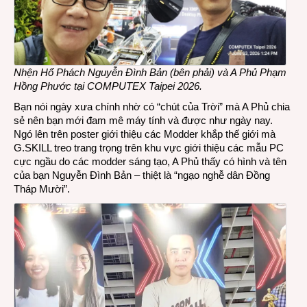
Nhện Hổ Phách Nguyễn Đình Bản (bên phải) và A Phủ Phạm
Hồng Phước tại COMPUTEX Taipei 2026.
Bạn nói ngày xưa chính nhờ có “chút của Trời” mà A Phủ chia
sẻ nên bạn mới đam mê máy tính và được như ngày nay.
Ngó lên trên poster giới thiệu các Modder khắp thế giới mà
G.SKILL treo trang trọng trên khu vực giới thiệu các mẫu PC
cực ngầu do các modder sáng tạo, A Phủ thấy có hình và tên
của bạn Nguyễn Đình Bản – thiệt là “ngạo nghễ dân Đồng
Tháp Mười”.