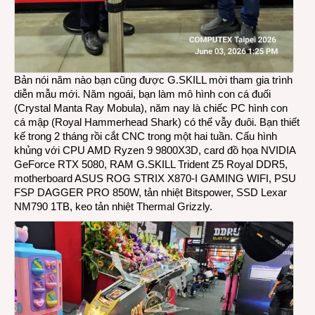
Bản nói năm nào bạn cũng được G.SKILL mời tham gia trình
diễn mẫu mới. Năm ngoái, bạn làm mô hình con cá đuối
(Crystal Manta Ray Mobula), năm nay là chiếc PC hình con
cá mập (Royal Hammerhead Shark) có thể vẫy đuôi. Bạn thiết
kế trong 2 tháng rồi cắt CNC trong một hai tuần. Cấu hình
khủng với CPU AMD Ryzen 9 9800X3D, card đồ họa NVIDIA
GeForce RTX 5080, RAM G.SKILL Trident Z5 Royal DDR5,
motherboard ASUS ROG STRIX X870-I GAMING WIFI, PSU
FSP DAGGER PRO 850W, tản nhiệt Bitspower, SSD Lexar
NM790 1TB, keo tản nhiệt Thermal Grizzly.