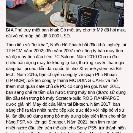
Bị A Phủ truy miết bạn khai: Có một tay chơi ở Mỹ đã hỏi mua
cái vỏ cá mập thôi đã 3.000 USD.
Theo
tiểu sử
“tự khai”, Nhện Hổ Phách bắt đầu khởi nghiệp tại
TP.HCM năm 2002; đến năm 2007 mở công ty bán máy tính
và độ máy tính đầu tiên: PC Saloon. Năm 2010 Cho ra đời
nhiều bản dựng máy từ khung tự tạo, thường xuyên tham gia
đăng bài tại các diễn đàn quốc tế như XtremeSystem và Bit-
tech. Năm 2016, bạn chuyển công ty về quận Phú Nhuận
(TP.HCM), đổi tên công ty thành MODDING CAFE và mở
thêm một quán cafe chủ đề PC có cùng tên gọi. Năm 2011,
bạn sáng chế ra tấm dẫn nước trong máy tính (được sử dụng
lần đầu tiên trong bộ máy
Scratch-build ROG RAMPAPGE
được giải nhì Máy độ của Năm tại Bit-tech. Năm 2017, bạn
sáng chế ra
tản nhiệt nước tiếp xúc trực tiếp với nắp bộ vi xử
lý
, lần đầu sử dụng trong bộ máy trưng bày triển lãm cho nhãn
hàng FSP, với tên gọi Stranger. Năm 2021, bạn làm ra
tản
nhiệt nước đầu tiên trên thế giới cho Sony PS5
, trở thành hiện