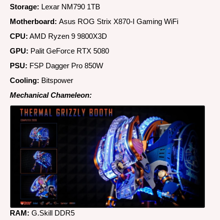
Storage:
Lexar NM790 1TB
Motherboard:
Asus ROG Strix X870-I Gaming WiFi
CPU:
AMD Ryzen 9 9800X3D
GPU:
Palit GeForce RTX 5080
PSU:
FSP Dagger Pro 850W
Cooling:
Bitspower
Mechanical Chameleon:
RAM:
G.Skill DDR5