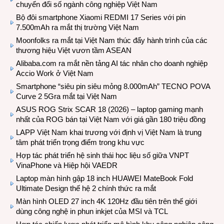
chuyển đổi số ngành công nghiệp Việt Nam
Bộ đôi smartphone Xiaomi REDMI 17 Series với pin
7.500mAh ra mắt thị trường Việt Nam
Moonfolks ra mắt tại Việt Nam thúc đẩy hành trình của các
thương hiệu Việt vươn tầm ASEAN
Alibaba.com ra mắt nền tảng AI tác nhân cho doanh nghiệp
Accio Work ở Việt Nam
Smartphone “siêu pin siêu mỏng 8.000mAh” TECNO POVA
Curve 2 5Gra mắt tại Việt Nam
ASUS ROG Strix SCAR 18 (2026) – laptop gaming mạnh
nhất của ROG bán tại Việt Nam với giá gần 180 triệu đồng
LAPP Việt Nam khai trương với định vị Việt Nam là trung
tâm phát triển trọng điểm trong khu vực
Hợp tác phát triển hệ sinh thái học liệu số giữa VNPT
VinaPhone và Hiệp hội VAEDR
Laptop màn hình gập 18 inch HUAWEI MateBook Fold
Ultimate Design thế hệ 2 chính thức ra mắt
Màn hình OLED 27 inch 4K 120Hz đầu tiên trên thế giới
dùng công nghệ in phun inkjet của MSI và TCL