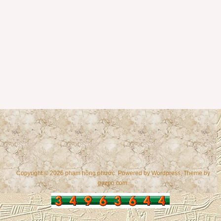
Copyright © 2026 phạm hồng phước. Powered by
Wordpress
, Theme by
gazpo.com
.