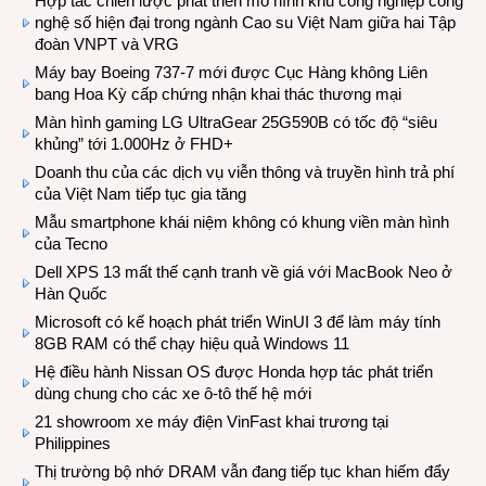
Hợp tác chiến lược phát triển mô hình khu công nghiệp công
nghệ số hiện đại trong ngành Cao su Việt Nam giữa hai Tập
đoàn VNPT và VRG
Máy bay Boeing 737-7 mới được Cục Hàng không Liên
bang Hoa Kỳ cấp chứng nhận khai thác thương mại
Màn hình gaming LG UltraGear 25G590B có tốc độ “siêu
khủng” tới 1.000Hz ở FHD+
Doanh thu của các dịch vụ viễn thông và truyền hình trả phí
của Việt Nam tiếp tục gia tăng
Mẫu smartphone khái niệm không có khung viền màn hình
của Tecno
Dell XPS 13 mất thế cạnh tranh về giá với MacBook Neo ở
Hàn Quốc
Microsoft có kế hoạch phát triển WinUI 3 để làm máy tính
8GB RAM có thể chạy hiệu quả Windows 11
Hệ điều hành Nissan OS được Honda hợp tác phát triển
dùng chung cho các xe ô-tô thế hệ mới
21 showroom xe máy điện VinFast khai trương tại
Philippines
Thị trường bộ nhớ DRAM vẫn đang tiếp tục khan hiếm đẩy