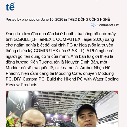
tế
Posted by
phphuoc
on June 10, 2026 in
THEO DÒNG CÔNG NGHỆ
on
Comments Off
Gặp
Đang lơn tơn đảo qua đảo lại ở booth của hãng bộ nhớ máy
đồng
tính G.SKILL (1F TaiNEX 1 COMPUTEX Taipei 2026) đặng
hươn
chờ ngắm nghía biệt đội gái xinh PG từ Nga (vốn là truyền
Đồng
thống nhiều kỳ COMPUTEX của G.SKILL), A Phủ nghe có
Tháp
người gọi tên cúng cơm của mình. Anh bạn tự giới thiệu là
Mười
đồng hương Kiến Tường, tên là Nguyễn Đình Bản, một
“Nhệ
Modder có số má quốc tế, nickname là “Amber Nhện Hổ
Hổ
Phách”, hiện cầm càng tại
Modding Cafe
, chuyên Modding
Phách
PC, DIY, Custom PC, Build the Hi-end PC with Water Cooling,
một
Review Products.
PC
Modd
có
số
má
quốc
tế