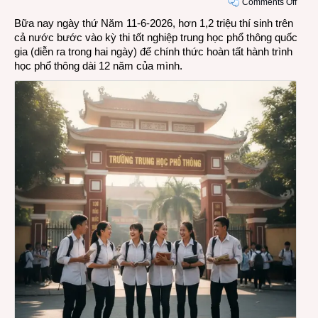
on
Comments Off
Cầu
Bữa nay ngày thứ Năm 11-6-2026, hơn 1,2 triệu thí sinh trên
chúc
cả nước bước vào kỳ thi tốt nghiệp trung học phổ thông quốc
các
gia (diễn ra trong hai ngày) để chính thức hoàn tất hành trình
bạn
học phổ thông dài 12 năm của mình.
2K8
thi
tốt
nghi
phổ
thông
thiệt
là
tốt
đẹp