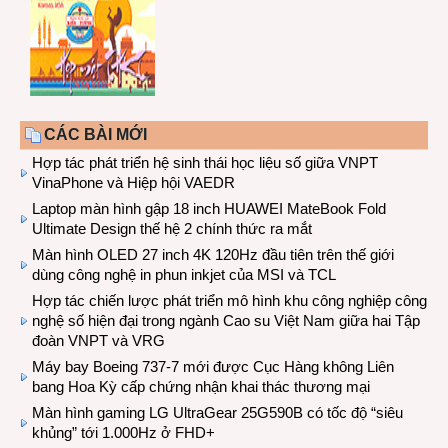
CÁC BÀI MỚI
Hợp tác phát triển hệ sinh thái học liệu số giữa VNPT
VinaPhone và Hiệp hội VAEDR
Laptop màn hình gập 18 inch HUAWEI MateBook Fold
Ultimate Design thế hệ 2 chính thức ra mắt
Màn hình OLED 27 inch 4K 120Hz đầu tiên trên thế giới
dùng công nghệ in phun inkjet của MSI và TCL
Hợp tác chiến lược phát triển mô hình khu công nghiệp công
nghệ số hiện đại trong ngành Cao su Việt Nam giữa hai Tập
đoàn VNPT và VRG
Máy bay Boeing 737-7 mới được Cục Hàng không Liên
bang Hoa Kỳ cấp chứng nhận khai thác thương mại
Màn hình gaming LG UltraGear 25G590B có tốc độ “siêu
khủng” tới 1.000Hz ở FHD+