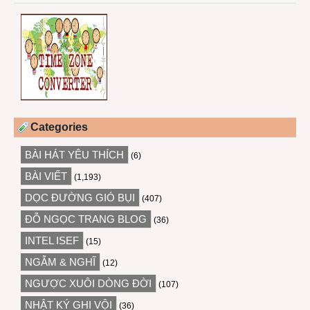
Categories
BÀI HÁT YÊU THÍCH
(6)
BÀI VIẾT
(1,193)
DỌC ĐƯỜNG GIÓ BỤI
(407)
ĐỖ NGỌC TRANG BLOG
(36)
INTEL ISEF
(15)
NGẪM & NGHĨ
(12)
NGƯỢC XUÔI DÒNG ĐỜI
(107)
NHẬT KÝ GHI VỘI
(36)