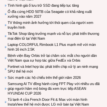
Tình hình giá ổ lưu trữ SSD đang tiếp tục tăng
Ổ đĩa cứng HDD 50TB của Seagate có khả năng xuất
xưởng vào năm 2027
TV thông minh ảnh hưởng tới thói quen của người xem
truyền hình
TikTok Shop tăng trưởng mạnh và nỗ lực phát triển thương
mại điện tử tại Việt Nam
Laptop COLORFUL Rimbook L1 Plus mạnh mẽ với màn
hình 16 inch 2.5K
Bệnh viện Bay Orbis trở lại chăm sóc mắt cho người dân
Việt Nam qua sự hợp tác giữa FedEx và Orbis
Fortinet và Intel hợp tác phát triển chip xử lý an ninh mạng
SPU thế hệ mới
Sức mạnh các hộ chiếu trên thế giới năm 2026
Samsung AI TV đồng hành cùng FPT Play với nhiều ưu đãi
giúp người hâm mộ bóng đá xem trực tiếp ASEAN
HYUNDAI CUP 2026
Tủ lạnh 4 cửa French Door Fit & Max với màn hình
InstaView thế hệ mới được LG mở bán tại Việt Nam